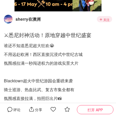
sherry在澳洲
关注
⚔️悉尼封神活动！原地穿越中世纪盛宴
谁还不知道悉尼超大狂欢😭
不用远赴欧洲！西区直接沉浸式中世纪古城
氛围感拉满一秒闯进权力的游戏实景大片
Blacktown超火中世纪游园会重磅来袭
骑士巡游、热血比武、复古市集全都有
氛围感直接拉满，拍照巨出片📸
评论
分享
打开 APP
必玩高光看点