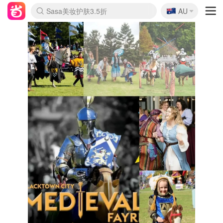
🇦🇺
Sasa美妆护肤3.5折
AU
lululemon折扣上新
SSENSE年中2.5折
FreshBeauty好价汇总
Cettire降价+叠9折
WWS Coles超市实拍
viagogo二手票捡漏
Myer超级周末
The Outnet奢牌1折起
David Jones 3折起
Flannels大牌1折
Perfumes Club护肤1折
AMIRO面罩$251
Amazon折扣汇总
eToro入金$200送$50
Amazon数码好物
ICONIC本周7.5折
ThedoubleF高奢地板价
Moose Knuckles 6折
丝芙兰5折起
EUFY摄像头$98
Selenichast首饰2折
Trip机票酒店促销
YSL送5件彩妆礼
Amazon家居好物
Amazon美妆护肤
雅漾大喷$8
过敏原检测盒$33
伊索独家赠50ml沐浴露
科颜氏高保湿面霜$29
SEALIFE海洋馆门票6折
丝塔芙大白罐$16
订阅Newsletter送香薰
Cult Beauty 6.8折
Harrods圣诞日历$525
LN-CC奢牌私促3折
d'Alba空姐喷雾$16
EVE LOM套装£56
Bernardelli独家4折
Adore Beauty 6折起
CT圣诞日历
Mytheresa奢品2.7折
Luxury Escapes 9折
Currentbody美容仪$881
MOON Garden Live
Roborock扫地机$649
Tingo Life水杯$24
Valentino官网5折
CR洗护套装$23
修丽可4件套$159
Myer彩妆2件7折
GANNI官网4.5折
Stylevana韩妆4折
Tessabit高奢8.5折
OGX洗发水$11
Amazon阿德莱德次日达
卡诗8.5折+赠礼
Philips Hue灯具8折