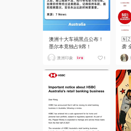
澳洲十大车祸黑点公布！
🇳
墨尔本竟独占9席！
袭 
1
澳洲印象
9