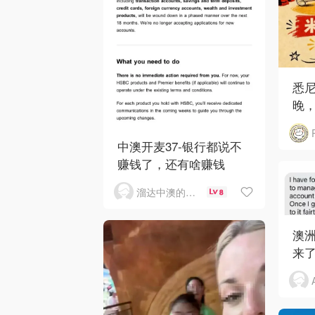
悉
晚，
中澳开麦37-银行都说不
赚钱了，还有啥赚钱
溜达中澳的王公子
8
澳洲
来了