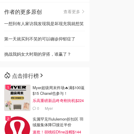
作者的更多原创
查看更多
🇳🇿
新西兰
一想到有人家访我发现我是坏现充我就想笑
第一天就买到不笑的可以确诊抑郁症了
挑战我妈女大时期的穿搭，谁赢了？
点击排行榜
Myer超级周末炸场🔥满$100返
$15 Chanel也参与！
乐高重磅新品咚奇刚街机$224
0
Myer
实属罕见‼️lululemon折扣区 羽
绒服集体降💥接近半价
速抢！胡桃棕Dfine连帽$144