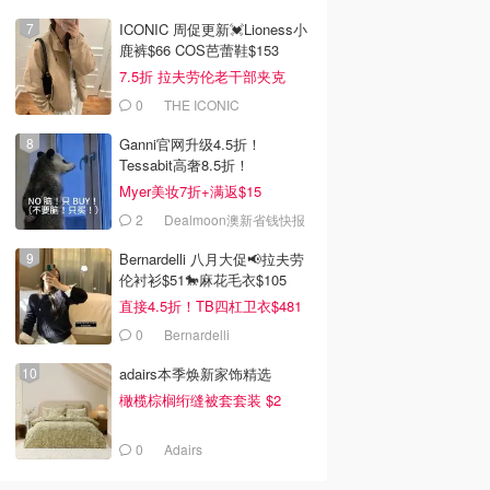
ICONIC 周促更新💓Lioness小
鹿裤$66 COS芭蕾鞋$153
7.5折 拉夫劳伦老干部夹克
$419
0
THE ICONIC
Ganni官网升级4.5折！
Tessabit高奢8.5折！
Stylevana韩妆4折
Myer美妆7折+满返$15
2
Dealmoon澳新省钱快报
Bernardelli 八月大促📢拉夫劳
伦衬衫$51🐎麻花毛衣$105
直接4.5折！TB四杠卫衣$481
0
Bernardelli
adairs本季焕新家饰精选
橄榄棕榈绗缝被套套装 $2
0
Adairs