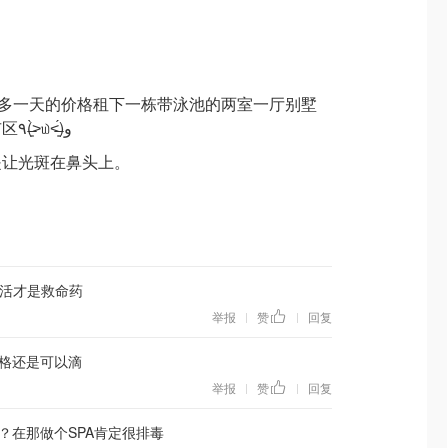
0多一天的价格租下一栋带泳池的两室一厅别墅
并享有一片海，每天打车去市区٩(˃̶͈̀௰˂̶͈́)و
是让光斑在鼻头上。
活才是救命药
举报
赞
回复
|
|
格还是可以滴
举报
赞
回复
|
|
？在那做个SPA肯定很排毒