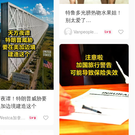
特鲁多光膀热吻水果姐！
别太爱了…
Vanpeople人在温哥华
5
方夜谭！特朗普威胁要
美加边境建造这个
Westca加拿大生活
9