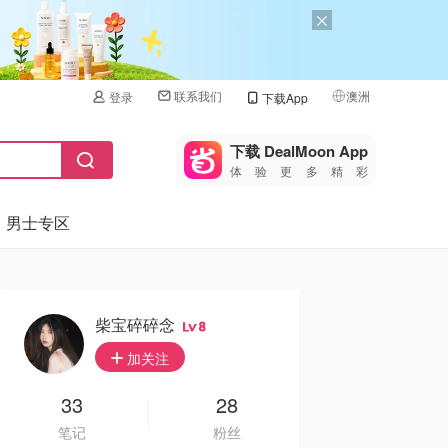
联系我们
澳洲
登录
下载App
🇺🇸
美国
下载 DealMoon App
体验更多精彩
🇨🇳
中国
男士专区
🇨🇦
加拿大
🇬🇧
英国
🇩🇪
德国
柴宝碎碎念
8
🇫🇷
加关注
法国
🇮🇹
33
28
意大利
笔记
粉丝
🇦🇺
澳洲