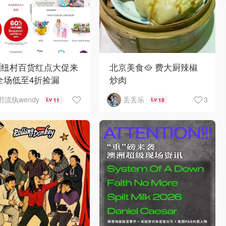
🇿纽村百货红点大促来
北京美食🥘 费大厨辣椒
全场低至4折捡漏
炒肉
3
邪流纨wendy
丢丢乐
11
13