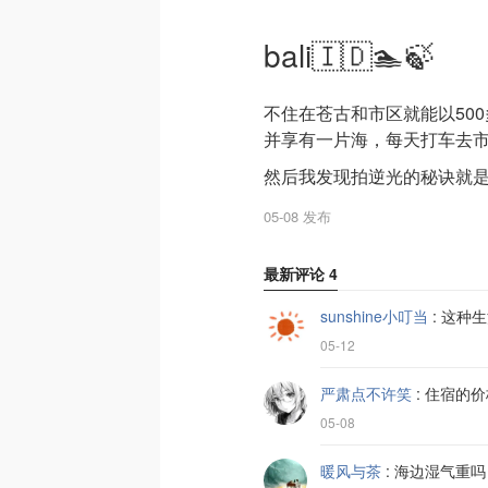
bali🇮🇩🏊🍃
不住在苍古和市区就能以50
然后我发现拍逆光的秘诀就
05-08 发布
最新评论
4
sunshine小叮当
:
这种生
05-12
严肃点不许笑
:
住宿的价
05-08
暖风与茶
:
海边湿气重吗