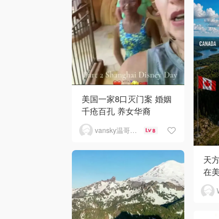
美国一家8口灭门案 婚姻
千疮百孔 养女华裔
vansky温哥华天空
8
天
在