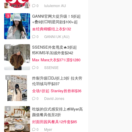
0
lululemon AU
GANNI官网大促升级！5折起
+叠9折💥明星同款$100+起
🎀经典蝴蝶结上衣$132
0
GANNI UK (AU)
SSENSE外套甩卖🔥3折起
❗SKIMS羊羔绒外套$242
Max Mara大衣$371/原$1280
0
SSENSE
炸裂升级💥DJ折上3折 拉夫劳
伦羽绒马甲$237
全场1折起 Stanley拎拎杯$36
0
David Jones
吃饭的仪式感安排上🥣Myer高
颜值餐具低至2折
封面田园风餐具12件套$85
0
Myer