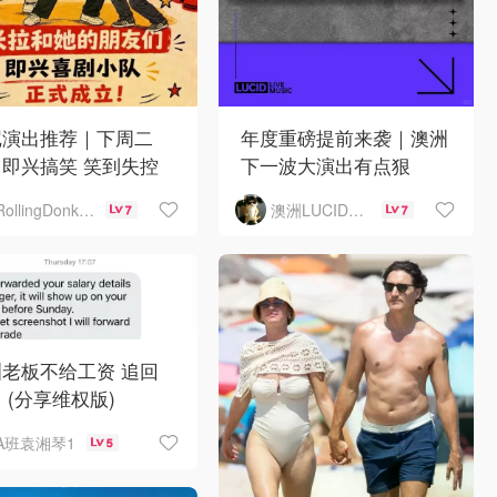
尼演出推荐｜下周二
年度重磅提前来袭｜澳洲
即兴搞笑 笑到失控
下一波大演出有点狠
澳洲LUCID音乐演出
RollingDonkey
7
7
老板不给工资 追回
 (分享维权版)
A班袁湘琴1
5