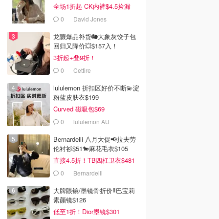
全场1折起 CK内裤$4.5捡漏
0
David Jones
龙骧爆品补货🐘大象灰饺子包
回归又降价💥$157入！
3折起+叠9折！
0
Cettire
lululemon 折扣区好价不断💫淀
粉蓝皮肤衣$199
Curved 磁吸包$69
0
lululemon AU
Bernardelli 八月大促📢拉夫劳
伦衬衫$51🐎麻花毛衣$105
直接4.5折！TB四杠卫衣$481
0
Bernardelli
大牌眼镜/墨镜骨折价‼️巴宝莉
素颜镜$126
低至1折！Dior墨镜$301