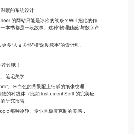
、温暖的系统设计
ngineer 的网站只能是冰冷的线条？Will 把他的作
一本书都是一段故事。这种“物理触感”与数字产
。
更多“人文关怀”和“深度叙事”的设计师。
就有推荐过哦！
版、笔记美学
s more”。米白色的背景配上细腻的纸张纹理
精致的衬线体（比如 Instrument Serif 的完美应
雅的研究报告。
hropic 那种冷静、专业且极度克制的美感，