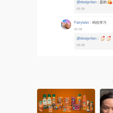
@designtian
:
是的
05-09
Fairytaler
:
码住学习
05-08
@designtian
:
05-09