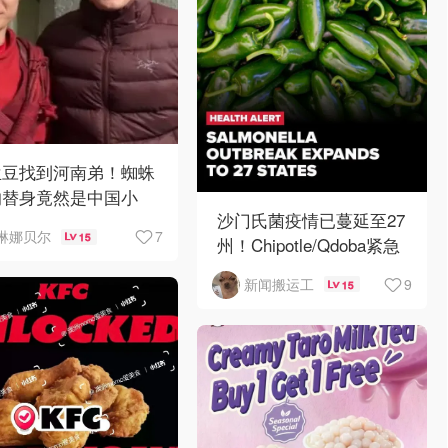
兰豆找到河南弟！蜘蛛
的替身竟然是中国小
沙门氏菌疫情已蔓延至27
？！
7
琳娜贝尔
15
州！Chipotle/Qdoba紧急
下架辣椒
9
新闻搬运工
15