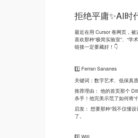
拒绝平庸✨AI时代D
最近在用 Cursor 卷网页，被
喜欢那种“极简实验室”、“学术性
链接一定要藏好！👇
1️⃣ Ferran Sananes
关键词：数字艺术、低保真
推荐理由： 他的首页那个 Di
杀手！他完美示范了如何将“代
启发： 想要那种“我不仅懂
了。
2️⃣ Will