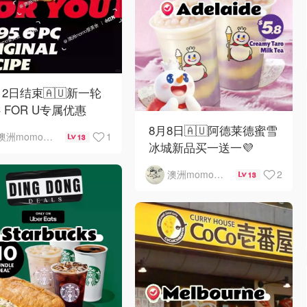
12日结束🇦🇺新一轮
C FOR U专属优惠
8月8日🇦🇺阿德莱德蜜雪
1
澳洲momo爱吃
13
冰城新品买一送一💜
2
澳洲momo爱吃
13