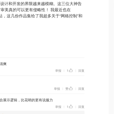
 时代，设计和开发的界限越来越模糊。这三位大神告
审美真的可以更有侵略性！ 我最近也在
人网站，这几份作品集给了我超多关于“网格控制”和
清爽
举报
1
回复
|
|
举报
赞
回复
|
|
合展示逻辑，比花哨的更有说服力
举报
1
回复
|
|