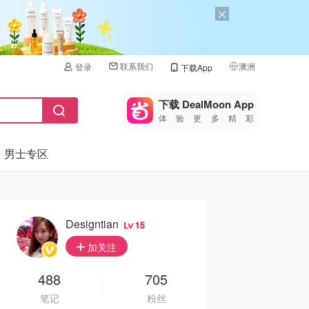
联系我们
澳洲
登录
下载App
🇺🇸
美国
下载 DealMoon App
体验更多精彩
🇨🇳
中国
男士专区
🇨🇦
加拿大
🇬🇧
英国
🇩🇪
德国
Designtian
15
🇫🇷
加关注
法国
🇮🇹
488
705
意大利
笔记
粉丝
🇦🇺
澳洲