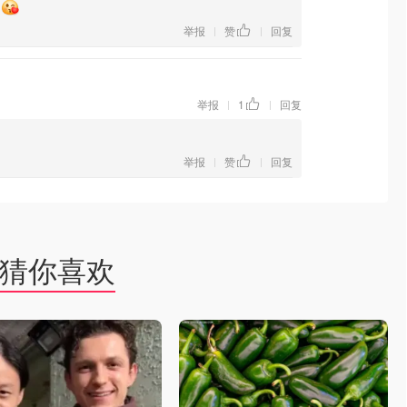
举报
赞
回复
|
|
举报
1
回复
|
|
举报
赞
回复
|
|
猜你喜欢