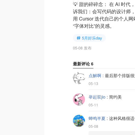
💡 甜的碎碎念： 在 AI
诉我们：会写代码的设计师，
用 Cursor 迭代自己的个
“字体对比”的灵感。
5月好乐day
05-08 发布
最新评论
6
点解啊
:
最后那个排版很
05-13
举起双jio
:
简约美
05-11
蝉鸣半夏
:
这种风格很适
05-08