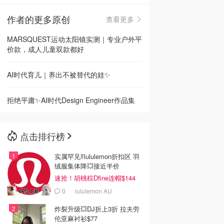
作者的更多原创
查看更多
🇳🇿
新西兰
MARSQUEST运动太阳镜实测｜专业户外平
价款，成人儿童双款都好
AI时代育儿｜养出不被替代的娃✨
拒绝平庸✨AI时代Design Engineer作品集
点击排行榜
实属罕见‼️lululemon折扣区 羽
绒服集体降💥接近半价
速抢！胡桃棕Dfine连帽$144
0
lululemon AU
炸裂升级💥DJ折上3折 拉夫劳
伦亚麻衬衫$77