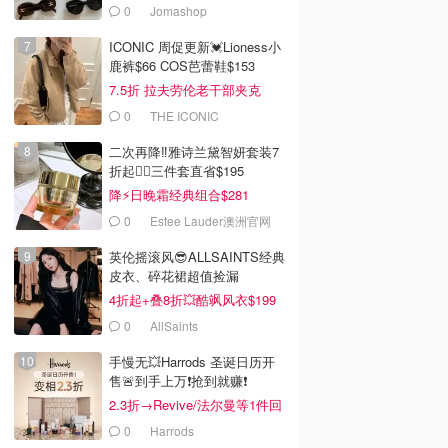
0
Jomashop
ICONIC 周促更新💓Lioness小
鹿裤$66 COS芭蕾鞋$153
7.5折 拉夫劳伦老干部夹克
$419
0
THE ICONIC
二次再降‼️雅诗兰黛智妍套装7
折起❤️‍🔥三件套直省$195
降⚡日晚霜经典组合$281
0
Estee Lauder澳洲官网
英伦摇滚风😎ALLSAINTS经典
皮衣、碎花裙超值捡漏
4折起+叠8折💥酷飒风衣$199
0
AllSaints
手慢无💥Harrods 圣诞日历开
售🚨到手上万❗️抢到就赚❗️
2.3折→Revive/法尔曼等1件回
本！
0
Harrods