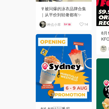
👙被问爆的泳衣品牌合集
｜从平价到轻奢都有✨
14
种点小草
16
8月
KF
8/6-8/9🇦🇺悉尼