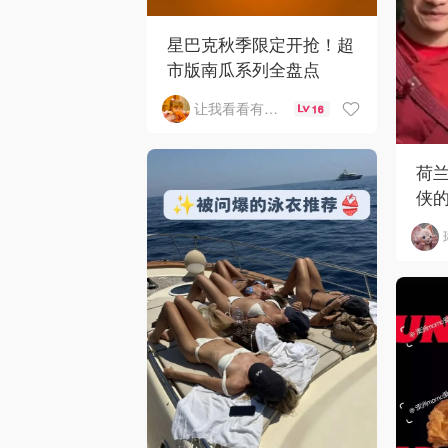
星巴克秋季限定开抢！超
市版南瓜系列全盘点
让我看看有啥好吃的
16
荷
侠
哥