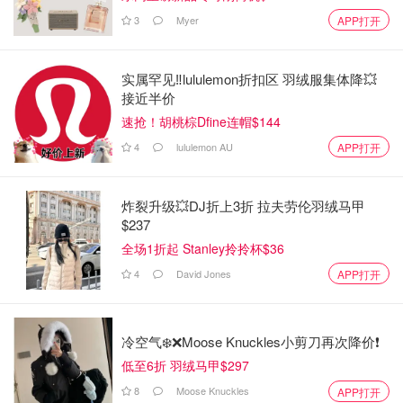
3
Myer
APP打开
实属罕见‼️lululemon折扣区 羽绒服集体降💥
接近半价
速抢！胡桃棕Dfine连帽$144
4
lululemon AU
APP打开
炸裂升级💥DJ折上3折 拉夫劳伦羽绒马甲
$237
全场1折起 Stanley拎拎杯$36
4
David Jones
APP打开
冷空气❄️❌️Moose Knuckles小剪刀再次降价❗️
低至6折 羽绒马甲$297
8
Moose Knuckles
APP打开