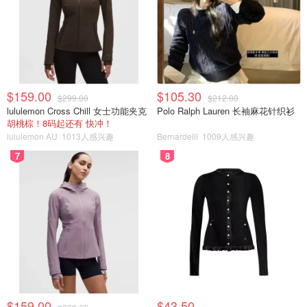
$159.00
$105.30
$299.00
$212.00
lululemon Cross Chill 女士功能夹克
Polo Ralph Lauren 长袖麻花针织衫
胡桃棕！8码起还有 快冲！
lululemon AU
1013人感兴趣
Bernardelli
1009人感兴趣
7
8
$159.00
$43.50