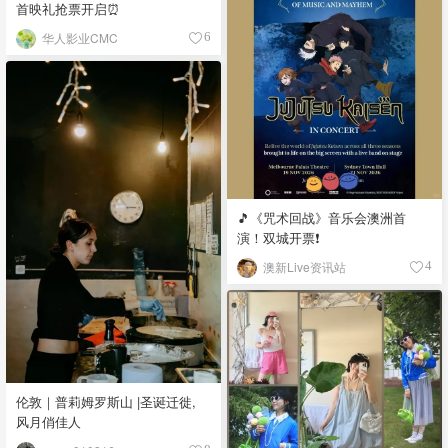
首映礼抢票开启⏰
华人影业CMC
6
🎵《咒术回战》音乐会澳洲首
演！双城开票❗️
澳新Live资讯站
4
伦敦｜普莉姆罗斯山 |圣诞迁徙,
风月俏佳人