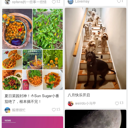
Lovemay
1
opfans的一些事一些情
12
八月快乐开启
夏日菜园封神！🍅Sun Sugar小番
茄绝了，根本摘不完！
weirdo小马甲
13
狐狸很忙
15