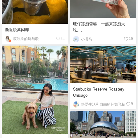
旺仔冻痴雪糕，一起来冻痴大
渐近脱离闷养
吃。。
底波拉的诗与歌
11
小濡马
16
Starbucks Reserve Roastery
Chicago
热爱生活和自由的轻舞飞扬
9