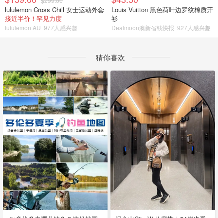
$299.00
lululemon Cross Chill 女士运动外套
Louis Vuitton 黑色荷叶边罗纹棉质开
接近半价！罕见力度
衫
lululemon AU
977人感兴趣
Dealmoon澳新省钱快报
927人感兴趣
猜你喜欢