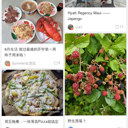
Hyatt Regency Maui ——
Japengo
小a1
13
8月生活 熬过最难的开学第一周
终于周末啦！
Summer在漂流
9
野生黑莓？
周五晚餐：一张薄底Pizza就搞定