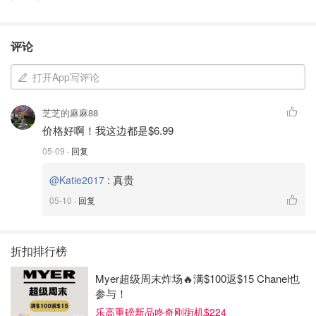
评论
打开App写评论
芝芝的麻麻88
价格好啊！我这边都是$6.99
05-09
· 回复
:
真贵
@Katie2017
05-10
· 回复
折扣排行榜
Myer超级周末炸场🔥满$100返$15 Chanel也
参与！
乐高重磅新品咚奇刚街机$224