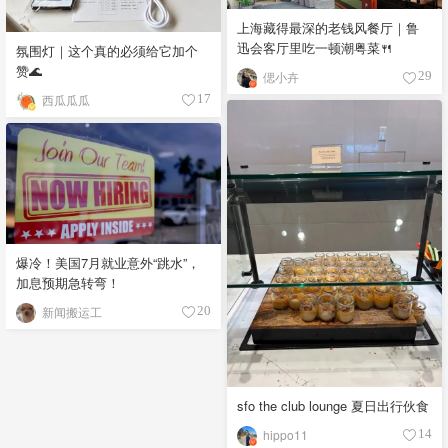
上海藏得最深的老钱风餐厅｜鲁
迅会客厅里吃一顿潮粤菜🍴
氛围灯｜这个真的必须给它加个
赞🌊
偲小卉
29
西瓜瓜瓜
17
爆冷！美国7月就业意外“跳水”，
加息预期急转弯！
新闻搬运工
20
sfo the club lounge 夏日出行伙食
hippo11
14