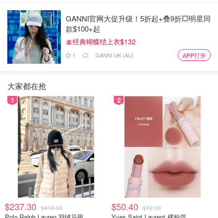
GANNI官网大促升级！5折起+叠9折💥明星同
款$100+起
🎀经典蝴蝶结上衣$132
1
GANNI UK (AU)
APP打开
大家都在抢
1
2
$237.30
$50.40
$419.00
$72.00
Polo Ralph Lauren 羽绒马甲
Yves Saint Laurent 裸粉管