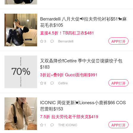
Bernardelli 八月大促📢拉夫劳伦衬衫$51🐎麻
花毛衣$105
直接4.5折！TB四杠卫衣$481
3
Bernardelli
APP打开
又双叒降价❗️Cettire 季中大促⏰珑骧饺子包
$183
3折起+叠9折 Gucci面包鞋$991
8
Cettire
APP打开
ICONIC 周促更新💓Lioness小鹿裤$66 COS
芭蕾鞋$153
7.5折 拉夫劳伦老干部夹克$419
1
THE ICONIC
APP打开