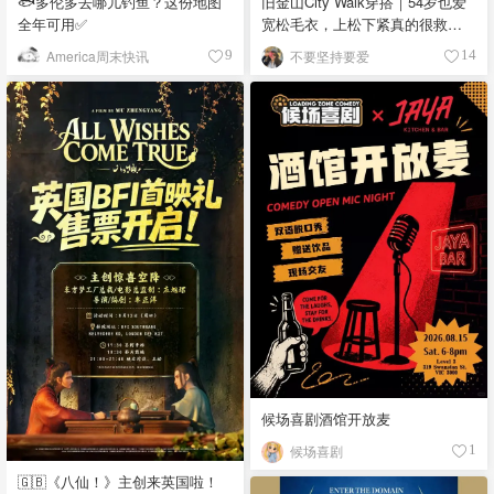
🐟多伦多去哪儿钓鱼？这份地图
旧金山City Walk穿搭｜54岁也爱
全年可用✅
宽松毛衣，上松下紧真的很救比
例
America周末快讯
不要坚持要爱
9
14
候场喜剧酒馆开放麦
候场喜剧
1
🇬🇧《八仙！》主创来英国啦！