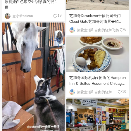
歌莉娅白色镂空针织衫真的很百
搭
芝加哥Downtown千禧公园云门
金小希ssicaa
19
Cloud Gate芝加哥河街景❤️鳞次
栉比的高楼
热爱生活和自由的轻舞飞扬
6
芝加哥国际机场✈️附近的Hampton
Inn & Suites Rosemont Chicago
O'Hare自助早餐
热爱生活和自由的轻舞飞扬
10