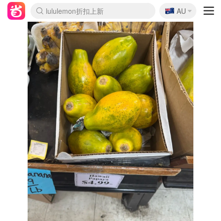
🇦🇺
Sasa美妆护肤3.5折
AU
lululemon折扣上新
SSENSE年中2.5折
FreshBeauty好价汇总
Cettire降价+叠9折
WWS Coles超市实拍
viagogo二手票捡漏
Myer超级周末
The Outnet奢牌1折起
David Jones 3折起
Flannels大牌1折
Perfumes Club护肤1折
AMIRO面罩$251
Amazon折扣汇总
eToro入金$200送$50
Amazon数码好物
ICONIC本周7.5折
ThedoubleF高奢地板价
Moose Knuckles 6折
丝芙兰5折起
EUFY摄像头$98
Selenichast首饰2折
Trip机票酒店促销
YSL送5件彩妆礼
Amazon家居好物
Amazon美妆护肤
雅漾大喷$8
过敏原检测盒$33
伊索独家赠50ml沐浴露
科颜氏高保湿面霜$29
SEALIFE海洋馆门票6折
丝塔芙大白罐$16
订阅Newsletter送香薰
Cult Beauty 6.8折
Harrods圣诞日历$525
LN-CC奢牌私促3折
d'Alba空姐喷雾$16
EVE LOM套装£56
Bernardelli独家4折
Adore Beauty 6折起
CT圣诞日历
Mytheresa奢品2.7折
Luxury Escapes 9折
Currentbody美容仪$881
MOON Garden Live
Roborock扫地机$649
Tingo Life水杯$24
Valentino官网5折
CR洗护套装$23
修丽可4件套$159
Myer彩妆2件7折
GANNI官网4.5折
Stylevana韩妆4折
Tessabit高奢8.5折
OGX洗发水$11
Amazon阿德莱德次日达
卡诗8.5折+赠礼
Philips Hue灯具8折