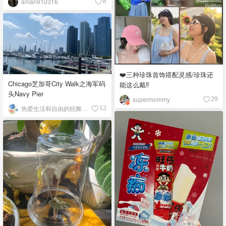
aman910316
8
❤️三种珍珠首饰搭配灵感/珍珠还
Chicago芝加哥City Walk之海军码
能这么戴‼️
头Navy Pier
supermommy
29
热爱生活和自由的轻舞飞扬
12