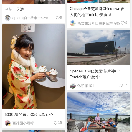
Chicago☘️💖芝加哥Chinatown唐
马场一天游
人街的地下mini小美食城
opfans的一些事一些情
9
热爱生活和自由的轻舞飞扬
9
SpaceX 168亿美元“芯片神厂”
Terafab落户德州！
休斯顿101
12
500机票的东京体验我给到夯
西雅图小雨帽
18