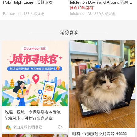
Polo Ralph Lauren 长袖卫衣
lululemon Down and Around 羽绒夹克
除8/10码都有
Bernardelli
483人感兴趣
lululemon AU
389人感兴趣
猜你喜欢
吃遍一座城，争做嚼嚼者🔥发笔
记赢礼卡，冲榜得限定勋章
来自月球的晒晒君
2
哪有mix猫猫这么好看滴呀🥰🥰