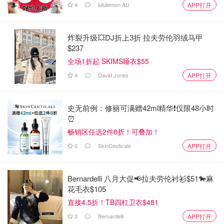
4
lululemon AU
APP打开
炸裂升级💥DJ折上3折 拉夫劳伦羽绒马甲
$237
全场1折起 SKIMS睡衣$55
4
David Jones
APP打开
史无前例：修丽可满赠42ml精华❗️仅限48小时
⏰️
畅销区任选2件8折！可叠加！
0
SkinCeuticals
APP打开
Bernardelli 八月大促📢拉夫劳伦衬衫$51🐎麻
花毛衣$105
直接4.5折！TB四杠卫衣$481
3
Bernardelli
APP打开