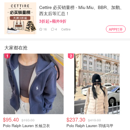
Cettire 必买销量榜 - Miu Miu、BBR、加鹅、
西太后等汇总！
3折起+额外9折
16
4
Cettire
APP打开
大家都在抢
1
2
$95.40
$237.30
$193.00
$419.00
Polo Ralph Lauren 长袖卫衣
Polo Ralph Lauren 羽绒马甲