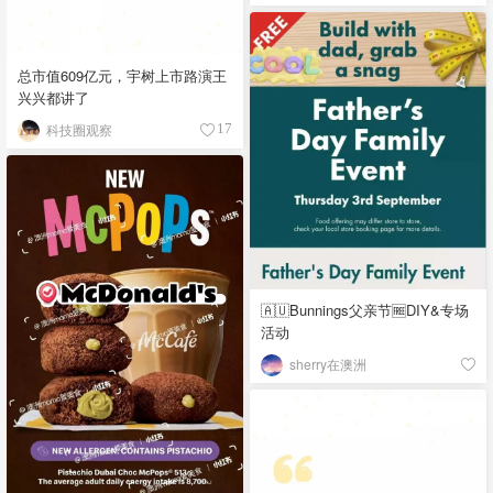
总市值609亿元，宇树上市路演王
兴兴都讲了
科技圈观察
17
🇦🇺Bunnings父亲节🆓DIY&专场
活动
sherry在澳洲