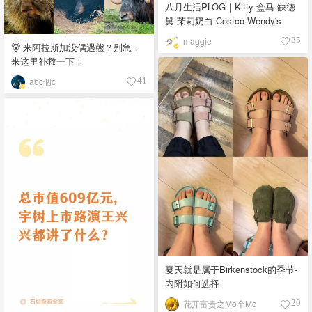
八月生活PLOG｜Kitty·盒马·缺德
舅·茉莉奶白·Costco·Wendy's
maggie
35
🐻 来阿拉斯加没偶遇熊？别急，
来这里补救一下！
abc個c
41
夏天就是属于Birkenstock的季节-
内附如何选择
花开富贵之Mo个Mo
20