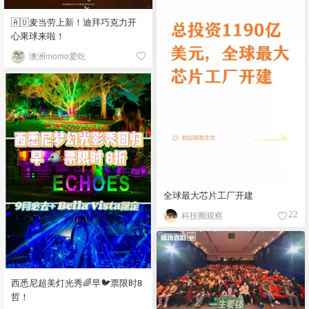
🇦🇺麦当劳上新！迪拜巧克力开
心果球来啦！
澳洲momo爱吃
全球最大芯片工厂开建
科技圈观察
22
西悉尼超美灯光秀🌈早🐦票限时8
哲！