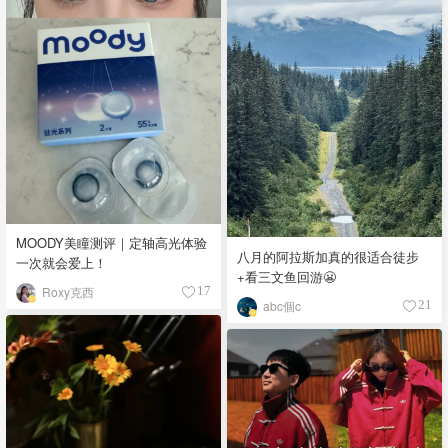
MOODY美瞳测评｜定轴高光体验
八月的阿拉斯加真的很适合徒步
一次就会爱上！
+看三文鱼回游😬
Roxy克西
17
abc個c
21