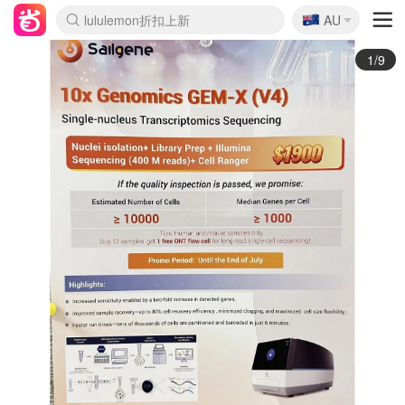
🇦🇺
Sasa美妆护肤3.5折
AU
lululemon折扣上新
SSENSE年中2.5折
FreshBeauty好价汇总
Cettire降价+叠9折
WWS Coles超市实拍
viagogo二手票捡漏
Myer折扣汇总
The Outnet奢牌1折起
David Jones 3折起
Flannels大牌1折
Perfumes Club护肤1折
AMIRO面罩$251
Amazon折扣汇总
eToro入金$200送$50
Amazon数码好物
ICONIC本周7.5折
ThedoubleF高奢地板价
Moose Knuckles 6折
EUFY摄像头$98
Selenichast首饰2折
Trip机票酒店促销
YSL送5件彩妆礼
Amazon家居好物
Amazon美妆护肤
雅漾大喷$8
过敏原检测盒$33
科颜氏高保湿面霜$29
SEALIFE海洋馆门票6折
丝塔芙大白罐$16
订阅Newsletter送香薰
Cult Beauty 6.8折
Harrods圣诞日历$525
LN-CC奢牌私促3折
d'Alba空姐喷雾$16
EVE LOM套装£56
Bernardelli独家4折
Adore Beauty 6折起
CT圣诞日历
Mytheresa奢品2.7折
Luxury Escapes 9折
Currentbody美容仪$881
MOON Garden Live
Roborock扫地机$649
Valentino官网5折
CR洗护套装$23
修丽可4件套$159
GANNI官网4.5折
Stylevana韩妆4折
Tessabit高奢8.5折
OGX洗发水$11
Amazon阿德莱德次日达
卡诗8.5折+赠礼
Philips Hue灯具8折
La Mer送8件礼值$529
2/9