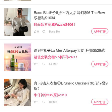
Base Blu正价8折📉西太后耳钉$96 TheRow
乐福鞋$1634
封面款罗意威Puzzle$4061
0
Base Blu
APP打开
送8件礼❤️La Mer Afterpay大促 狂撒$529💰
超值套装变相5.5折💥$249！
1
La Mer
APP打开
真·老钱人衣柜🧥Brunello Cucinelli 3折起+叠9
折❗️
牛仔裤$528/原$2010
1
Cettire
APP打开