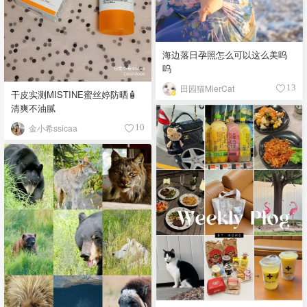
海边落日孕照怎么可以这么美呜
呜
田园猫MierCat
13
干皮实测MISTINE蜜丝婷防晒🧴
清爽不油腻
金小希ssicaa
10