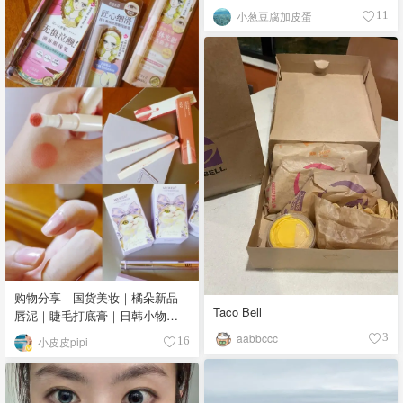
小葱豆腐加皮蛋
11
购物分享｜国货美妆｜橘朵新品
Taco Bell
唇泥｜睫毛打底膏｜日韩小物｜
眼线笔｜美甲DIY💅
aabbccc
3
小皮皮pipi
16