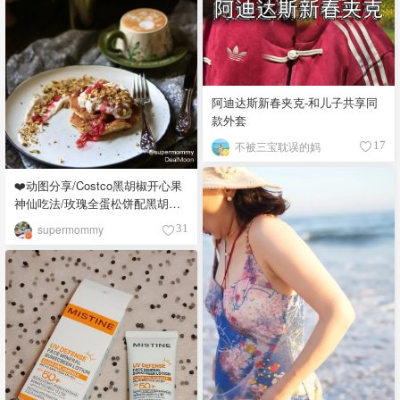
阿迪达斯新春夹克-和儿子共享同
款外套
不被三宝耽误的妈
17
❤️动图分享/Costco黑胡椒开心果
神仙吃法/玫瑰全蛋松饼配黑胡椒
开心果碎太惊艳😍
supermommy
31