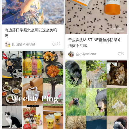
海边落日孕照怎么可以这么美呜
呜
干皮实测MISTINE蜜丝婷防晒🧴
田园猫MierCat
11
清爽不油腻
金小希ssicaa
6