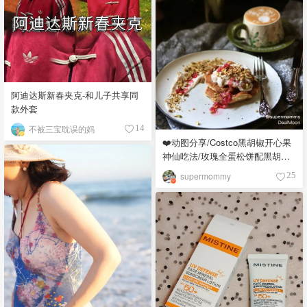
阿迪达斯新春夹克-和儿子共享同
款外套
不被三宝耽误的妈
14
❤️动图分享/Costco黑胡椒开心果
神仙吃法/玫瑰全蛋松饼配黑胡椒
开心果碎太惊艳😍
supermommy
25