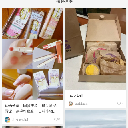
猜你喜欢
Taco Bell
aabbccc
2
购物分享｜国货美妆｜橘朵新品
唇泥｜睫毛打底膏｜日韩小物｜
眼线笔｜美甲DIY💅
小皮皮pipi
8