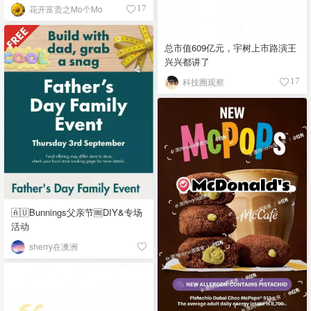
花开富贵之Mo个Mo
17
总市值609亿元，宇树上市路演王
兴兴都讲了
科技圈观察
17
🇦🇺Bunnings父亲节🆓DIY&专场
活动
sherry在澳洲