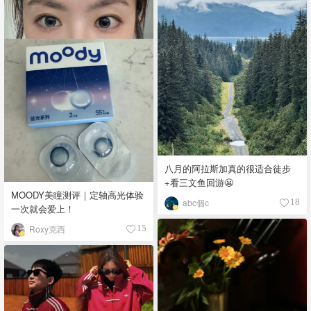
八月的阿拉斯加真的很适合徒步
+看三文鱼回游😬
MOODY美瞳测评｜定轴高光体验
abc個c
18
一次就会爱上！
Roxy克西
15