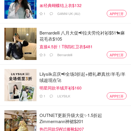
🎀经典蝴蝶结上衣$132
1
GANNI UK (AU)
APP打开
Bernardelli 八月大促📢拉夫劳伦衬衫$51🐎麻
花毛衣$105
直接4.5折！TB四杠卫衣$481
3
Bernardelli
APP打开
Lilysilk店庆📢全场3折起+赠礼🎁真丝/羊毛/羊
绒趁现在🚀
明星同款羊绒开衫$160
1
LILYSILK
APP打开
OUTNET更新升级大促✨1.5折起
Zimmermann神裙$201
热巴同款SW过膝靴$207