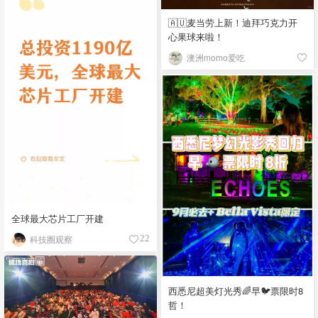
🇦🇺麦当劳上新！迪拜巧克力开
心果球来啦！
澳洲momo爱吃
全球最大芯片工厂开建
科技圈观察
22
西悉尼超美灯光秀🌈早🐦票限时8
哲！