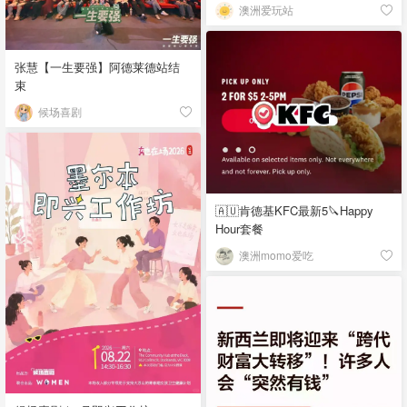
澳洲爱玩站
张慧【一生要强】阿德莱德站结
束
候场喜剧
🇦🇺肯德基KFC最新5🔪Happy
Hour套餐
澳洲momo爱吃