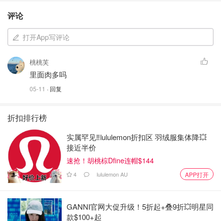
评论
打开App写评论
桃桃芙
里面肉多吗
05-11
· 回复
折扣排行榜
实属罕见‼️lululemon折扣区 羽绒服集体降💥
接近半价
速抢！胡桃棕Dfine连帽$144
4
lululemon AU
APP打开
GANNI官网大促升级！5折起+叠9折💥明星同
款$100+起