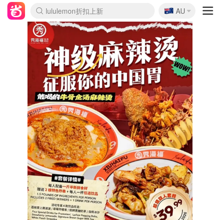
🇦🇺
Sasa美妆护肤3.5折
AU
lululemon折扣上新
SSENSE年中2.5折
FreshBeauty好价汇总
Cettire降价+叠9折
WWS Coles超市实拍
viagogo二手票捡漏
Myer折扣汇总
The Outnet奢牌1折起
David Jones 3折起
Flannels大牌1折
Perfumes Club护肤1折
AMIRO面罩$251
Amazon折扣汇总
eToro入金$200送$50
Amazon数码好物
ICONIC本周7.5折
ThedoubleF高奢地板价
Moose Knuckles 6折
EUFY摄像头$98
Selenichast首饰2折
Trip机票酒店促销
YSL送5件彩妆礼
Amazon家居好物
Amazon美妆护肤
雅漾大喷$8
过敏原检测盒$33
科颜氏高保湿面霜$29
SEALIFE海洋馆门票6折
丝塔芙大白罐$16
订阅Newsletter送香薰
Cult Beauty 6.8折
Harrods圣诞日历$525
LN-CC奢牌私促3折
d'Alba空姐喷雾$16
EVE LOM套装£56
Bernardelli独家4折
Adore Beauty 6折起
CT圣诞日历
Mytheresa奢品2.7折
Luxury Escapes 9折
Currentbody美容仪$881
MOON Garden Live
Roborock扫地机$649
Tingo Life水杯$24
Valentino官网5折
CR洗护套装$23
修丽可4件套$159
GANNI官网4.5折
Stylevana韩妆4折
Tessabit高奢8.5折
OGX洗发水$11
Amazon阿德莱德次日达
卡诗8.5折+赠礼
Philips Hue灯具8折
La Mer送8件礼值$529