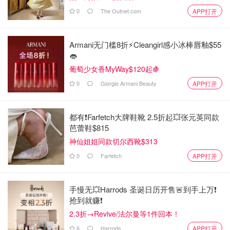
0
The Outnet.com
APP打开
Armani无门槛8折⚡️Cleangirl感小冰棒唇釉$55
👄
葡萄少女香MyWay$120起🍇
0
Giorgio Armani Beauty
APP打开
都有❗Farfetch大牌鞋靴 2.5折起💥张元英同款
芭蕾鞋$815
神仙姐姐同款切尔西靴$313
0
Farfetch
APP打开
手慢无💥Harrods 圣诞日历开售🚨到手上万❗️
抢到就赚❗️
2.3折→Revive/法尔曼等1件回本！
6
Harrods
APP打开