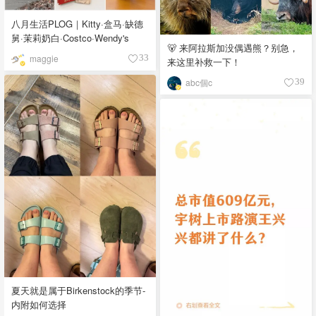
八月生活PLOG｜Kitty·盒马·缺德
舅·茉莉奶白·Costco·Wendy's
🐻 来阿拉斯加没偶遇熊？别急，
maggie
33
来这里补救一下！
abc個c
39
夏天就是属于Birkenstock的季节-
内附如何选择