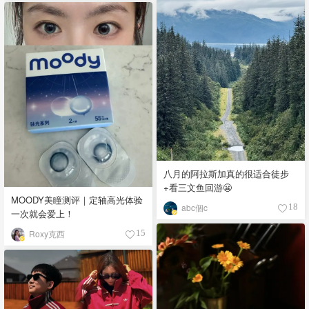
八月的阿拉斯加真的很适合徒步
+看三文鱼回游😬
MOODY美瞳测评｜定轴高光体验
abc個c
18
一次就会爱上！
Roxy克西
15