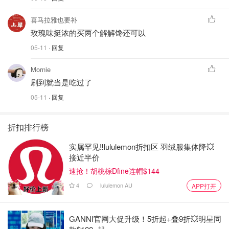
喜马拉雅也要补
玫瑰味挺浓的买两个解解馋还可以
05-11
· 回复
Mornie
刷到就当是吃过了
05-11
· 回复
折扣排行榜
实属罕见‼️lululemon折扣区 羽绒服集体降💥
接近半价
速抢！胡桃棕Dfine连帽$144
4
lululemon AU
APP打开
GANNI官网大促升级！5折起+叠9折💥明星同