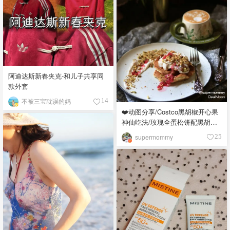
阿迪达斯新春夹克-和儿子共享同
款外套
不被三宝耽误的妈
14
❤️动图分享/Costco黑胡椒开心果
神仙吃法/玫瑰全蛋松饼配黑胡椒
开心果碎太惊艳😍
supermommy
25