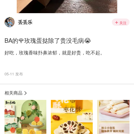
丢丢乐
关注
BA的🌹玫瑰蛋挞除了贵没毛病😭
好吃，玫瑰香味扑鼻浓郁，就是好贵，吃不起。
05-11 发布
相关商品