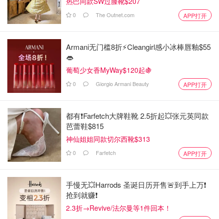
热巴同款SW过膝靴$207
0
The Outnet.com
APP打开
Armani无门槛8折⚡️Cleangirl感小冰棒唇釉$55
👄
葡萄少女香MyWay$120起🍇
0
Giorgio Armani Beauty
APP打开
都有❗Farfetch大牌鞋靴 2.5折起💥张元英同款
芭蕾鞋$815
神仙姐姐同款切尔西靴$313
0
Farfetch
APP打开
手慢无💥Harrods 圣诞日历开售🚨到手上万❗️
抢到就赚❗️
2.3折→Revive/法尔曼等1件回本！