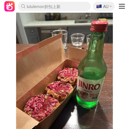
🇦🇺
Sasa美妆护肤3.5折
AU
lululemon折扣上新
SSENSE年中2.5折
FreshBeauty好价汇总
Cettire降价+叠9折
WWS Coles超市实拍
viagogo二手票捡漏
Myer折扣汇总
The Outnet奢牌1折起
David Jones 3折起
Flannels大牌1折
Perfumes Club护肤1折
AMIRO面罩$251
Amazon折扣汇总
eToro入金$200送$50
Amazon数码好物
ICONIC本周7.5折
ThedoubleF高奢地板价
Moose Knuckles 6折
EUFY摄像头$98
Selenichast首饰2折
Trip机票酒店促销
YSL送5件彩妆礼
Amazon家居好物
Amazon美妆护肤
雅漾大喷$8
过敏原检测盒$33
科颜氏高保湿面霜$29
SEALIFE海洋馆门票6折
丝塔芙大白罐$16
订阅Newsletter送香薰
Cult Beauty 6.8折
Harrods圣诞日历$525
LN-CC奢牌私促3折
d'Alba空姐喷雾$16
EVE LOM套装£56
Bernardelli独家4折
Adore Beauty 6折起
CT圣诞日历
Mytheresa奢品2.7折
Luxury Escapes 9折
Currentbody美容仪$881
MOON Garden Live
Roborock扫地机$649
Tingo Life水杯$24
Valentino官网5折
CR洗护套装$23
修丽可4件套$159
GANNI官网4.5折
Stylevana韩妆4折
Tessabit高奢8.5折
OGX洗发水$11
Amazon阿德莱德次日达
卡诗8.5折+赠礼
Philips Hue灯具8折
La Mer送8件礼值$529