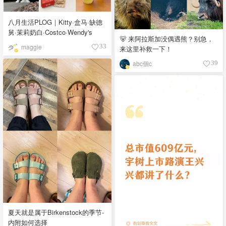
八月生活PLOG｜Kitty·盒马·缺德
舅·茉莉奶白·Costco·Wendy's
🐻 来阿拉斯加没偶遇熊？别急，
maggie
33
来这里补救一下！
abc個c
39
夏天就是属于Birkenstock的季节-
内附如何选择