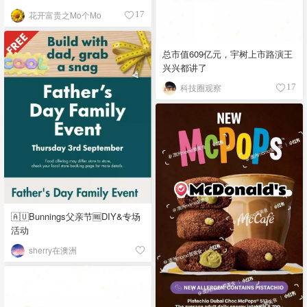
花开富贵之Mo个Mo
17
总市值609亿元，宇树上市路演王
兴兴都讲了
科技圈观察
17
🇦🇺Bunnings父亲节🆓DIY&专场
活动
sherry在澳洲