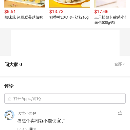
$9.51
$13.73
$17.66
知味观 绿豆糕蔓越莓味
稻香村DXC 枣花酥210g
三只松鼠乳酸菌小伴
面包520g/箱
问大家
0
全部
评论
打开App写评论
厌世小面包
看这个卖相就不能便宜了
05-15
· 回复