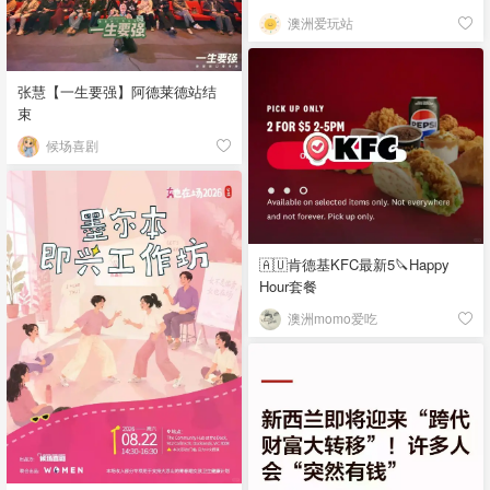
澳洲爱玩站
张慧【一生要强】阿德莱德站结
束
候场喜剧
🇦🇺肯德基KFC最新5🔪Happy
Hour套餐
澳洲momo爱吃