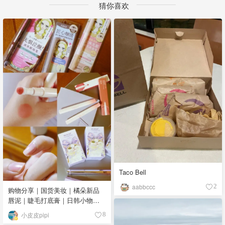
猜你喜欢
Taco Bell
aabbccc
2
购物分享｜国货美妆｜橘朵新品
唇泥｜睫毛打底膏｜日韩小物｜
眼线笔｜美甲DIY💅
小皮皮pipi
8