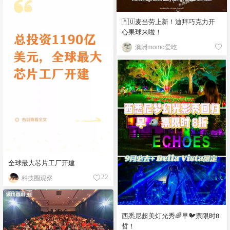
🇦🇺麦当劳上新！迪拜巧克力开
心果球来啦！
澳洲momo爱吃
全球最大芯片工厂开建
科技圈观察
22
西悉尼超美灯光秀🌈早🐦票限时8
哲！