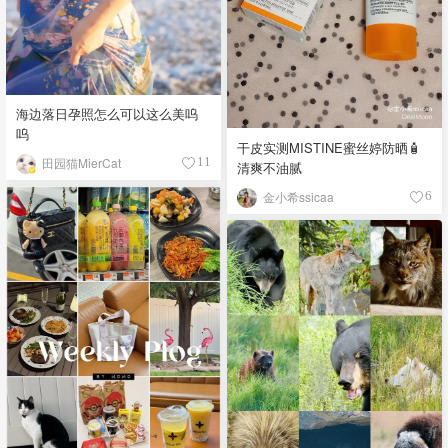
海边落日孕照怎么可以这么美呜
呜
干皮实测MISTINE蜜丝婷防晒🧴
田园猫MierCat
11
清爽不油腻
金小希ssicaa
6