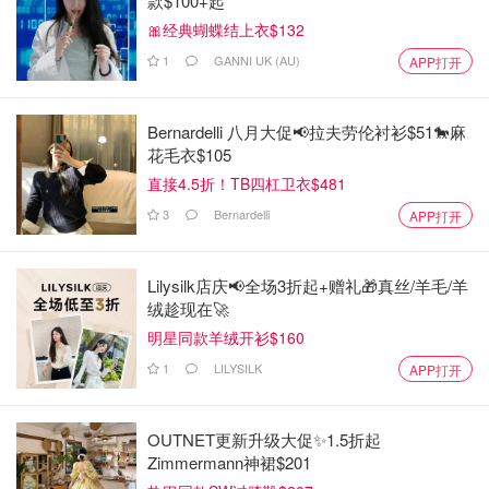
款$100+起
🎀经典蝴蝶结上衣$132
1
GANNI UK (AU)
APP打开
Bernardelli 八月大促📢拉夫劳伦衬衫$51🐎麻
花毛衣$105
直接4.5折！TB四杠卫衣$481
3
Bernardelli
APP打开
Lilysilk店庆📢全场3折起+赠礼🎁真丝/羊毛/羊
绒趁现在🚀
明星同款羊绒开衫$160
1
LILYSILK
APP打开
OUTNET更新升级大促✨1.5折起
Zimmermann神裙$201