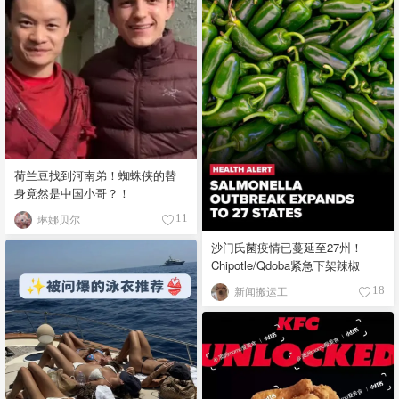
荷兰豆找到河南弟！蜘蛛侠的替
身竟然是中国小哥？！
琳娜贝尔
11
沙门氏菌疫情已蔓延至27州！
Chipotle/Qdoba紧急下架辣椒
新闻搬运工
18