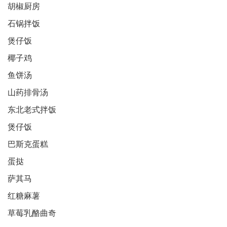
胡椒厨房
石锅拌饭
煲仔饭
椰子鸡
鱼饼汤
山药排骨汤
东北老式拌饭
煲仔饭
巴斯克蛋糕
蛋挞
萨其马
红糖麻薯
草莓乳酪曲奇