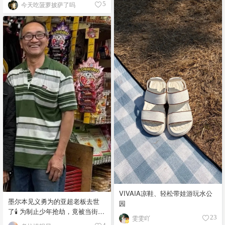
今天吃菠萝披萨了吗
5
VIVAIA凉鞋、轻松带娃游玩水公
墨尔本见义勇为的亚超老板去世
园
了🕯️ 为制止少年抢劫，竟被当街围
雯雯吖
23
殴致死！