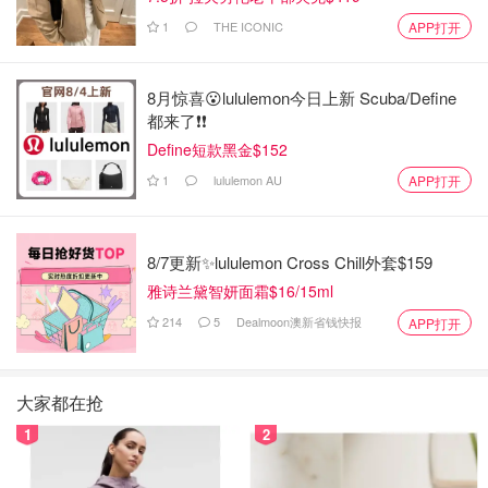
1
THE ICONIC
APP打开
8月惊喜😮lululemon今日上新 Scuba/Define
都来了❗️❗️
Define短款黑金$152
1
lululemon AU
APP打开
8/7更新✨lululemon Cross Chill外套$159
雅诗兰黛智妍面霜$16/15ml
214
5
Dealmoon澳新省钱快报
APP打开
大家都在抢
1
2