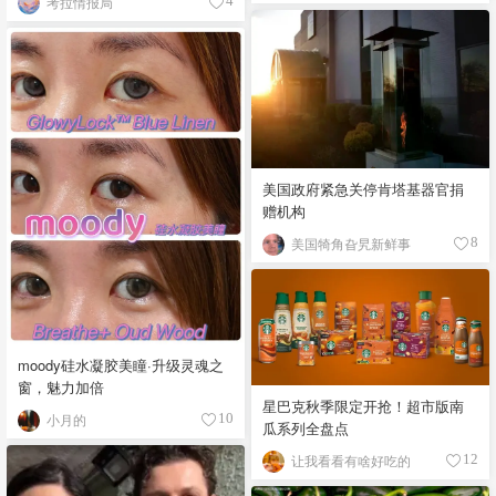
考拉情报局
4
美国政府紧急关停肯塔基器官捐
赠机构
美国犄角旮旯新鲜事
8
moody硅水凝胶美瞳·升级灵魂之
窗，魅力加倍
星巴克秋季限定开抢！超市版南
小月的
10
瓜系列全盘点
让我看看有啥好吃的
12