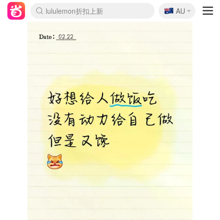
🇦🇺
Sasa美妆护肤3.5折
AU
lululemon折扣上新
SSENSE年中3折
FreshBeauty好价汇总
Cettire降价+叠9折
Farfetch折上8折
WWS Coles超市实拍
viagogo二手票捡漏
Myer清仓1折起
The Outnet奢牌1折起
David Jones 3折起
Flannels大牌1折
Perfumes Club护肤1折
AMIRO返校季6.2折
Oweek抽奖送Airpods
Amazon折扣汇总
eToro入金$200送$50
Amazon数码好物
ICONIC本周7.5折
ThedoubleF高奢地板价
Moose Knuckles 6折
丝芙兰5折起
EUFY官网3.7折起
Selenichast首饰2折
Trip机票酒店促销
YSL送5件彩妆礼
Amazon家居好物
BIGBANG巡演开票
David Jones时尚3折
Amazon美妆护肤
雅漾大喷$8
过敏原检测盒$33
伊索独家赠50ml沐浴露
科颜氏清仓3折
SEALIFE海洋馆门票6折
丝塔芙大白罐$16
订阅Newsletter送香薰
Cult Beauty 6.8折
Harrods圣诞日历2.3折
LN-CC奢牌私促3折
d'Alba空姐喷雾$16
EVE LOM套装逆天2折
Bernardelli独家4折
Adore Beauty 6折起
CT圣诞日历
Mytheresa奢品2.7折
Luxury Escapes 9折
Currentbody美容仪9折
MOON Garden Live
ALLSAINTS美衣3折
Roborock扫地机3.7折
Tingo Life水杯$24
Valentino官网5折
CR洗发护发6.3折