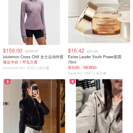
$159.00
$16.42
$299.00
$51.25
lululemon Cross Chill 女士运动外套
Estee Lauder Youth Power面霜
接近半价！罕见力度
75ml
折扣码：NEW20
lululemon AU
2033人感兴趣
Sasa AU
1897人感兴趣
3
4