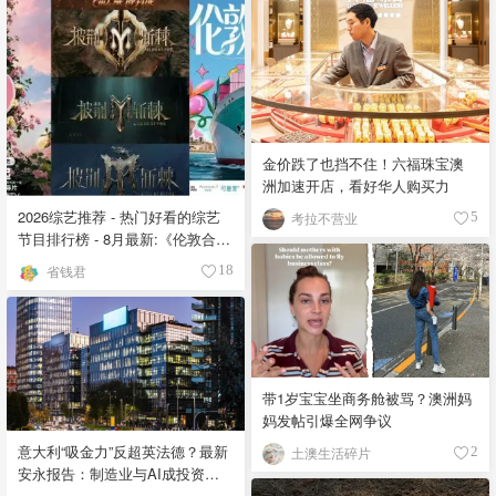
金价跌了也挡不住！六福珠宝澳
洲加速开店，看好华人购买力
2026综艺推荐 - 热门好看的综艺
考拉不营业
5
节目排行榜 - 8月最新:《​​伦敦合伙
人》回归啦
省钱君
18
带1岁宝宝坐商务舱被骂？澳洲妈
妈发帖引爆全网争议
意大利“吸金力”反超英法德？最新
土澳生活碎片
2
安永报告：制造业与AI成投资新
宠！