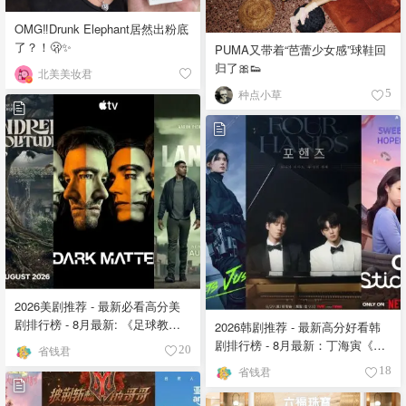
OMG‼️Drunk Elephant居然出粉底
了？！🫢✨
PUMA又带着“芭蕾少女感”球鞋回
归了🎀👟
北美美妆君
种点小草
5
2026美剧推荐 - 最新必看高分美
剧排行榜 - 8月最新: 《​​足球教练
2026韩剧推荐 - 最新高分好看韩
》第四季回归！
剧排行榜 - 8月最新：丁海寅《我
省钱君
20
的荒糖恋爱 》上线❣️
省钱君
18