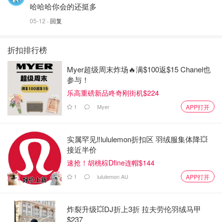
哈哈哈你会的还挺多
05-12
· 回复
折扣排行榜
Myer超级周末炸场🔥满$100返$15 Chanel也
参与！
乐高重磅新品咚奇刚街机$224
1
Myer
APP打开
实属罕见‼️lululemon折扣区 羽绒服集体降💥
接近半价
速抢！胡桃棕Dfine连帽$144
1
lululemon AU
APP打开
炸裂升级💥DJ折上3折 拉夫劳伦羽绒马甲
$237