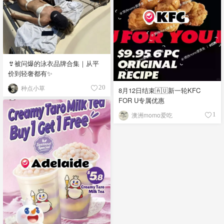
👙被问爆的泳衣品牌合集｜从平
价到轻奢都有✨
种点小草
20
8月12日结束🇦🇺新一轮KFC
FOR U专属优惠
澳洲momo爱吃
1