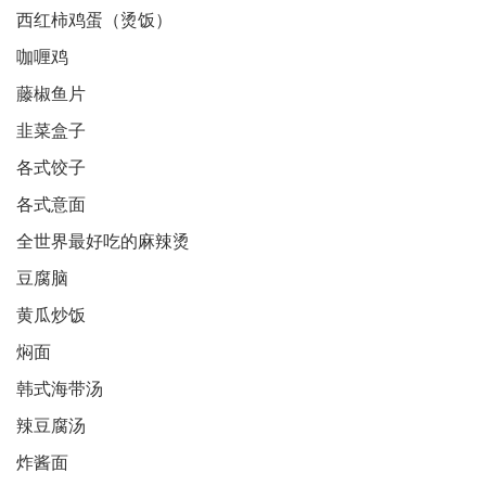
西红柿鸡蛋（烫饭）
咖喱鸡
藤椒鱼片
韭菜盒子
各式饺子
各式意面
全世界最好吃的麻辣烫
豆腐脑
黄瓜炒饭
焖面
韩式海带汤
辣豆腐汤
炸酱面