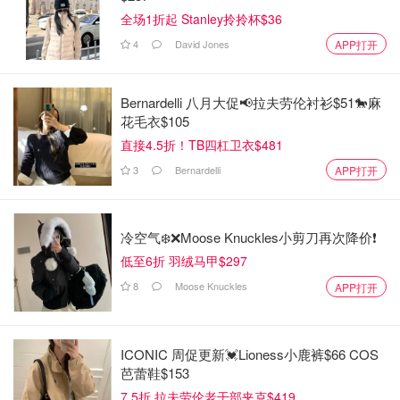
全场1折起 Stanley拎拎杯$36
4
David Jones
APP打开
Bernardelli 八月大促📢拉夫劳伦衬衫$51🐎麻
花毛衣$105
直接4.5折！TB四杠卫衣$481
3
Bernardelli
APP打开
冷空气❄️❌️Moose Knuckles小剪刀再次降价❗️
低至6折 羽绒马甲$297
8
Moose Knuckles
APP打开
ICONIC 周促更新💓Lioness小鹿裤$66 COS
芭蕾鞋$153
7.5折 拉夫劳伦老干部夹克$419