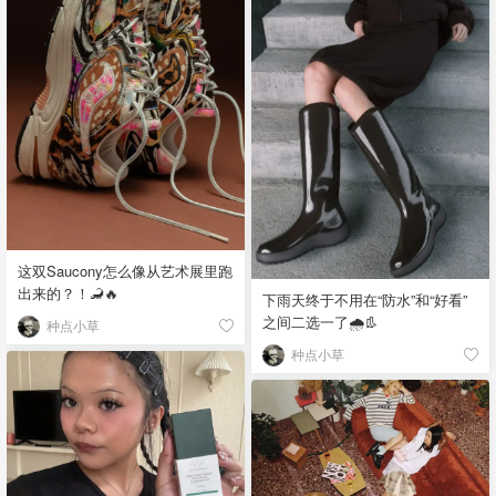
这双Saucony怎么像从艺术展里跑
出来的？！🦂🔥
下雨天终于不用在“防水”和“好看”
之间二选一了🌧️👢
种点小草
种点小草