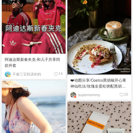
阿迪达斯新春夹克-和儿子共享同
款外套
不被三宝耽误的妈
14
❤️动图分享/Costco黑胡椒开心果
神仙吃法/玫瑰全蛋松饼配黑胡椒
开心果碎太惊艳😍
supermommy
26