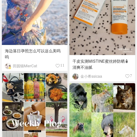
海边落日孕照怎么可以这么美呜
呜
干皮实测MISTINE蜜丝婷防晒🧴
田园猫MierCat
11
清爽不油腻
金小希ssicaa
7