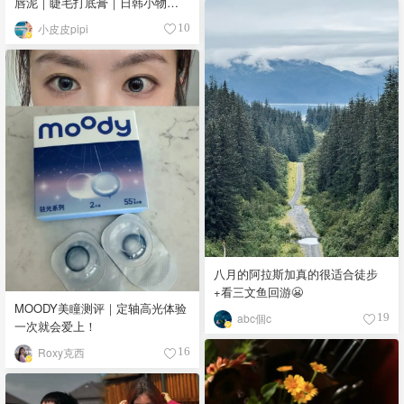
唇泥｜睫毛打底膏｜日韩小物｜
眼线笔｜美甲DIY💅
小皮皮pipi
10
八月的阿拉斯加真的很适合徒步
+看三文鱼回游😬
MOODY美瞳测评｜定轴高光体验
abc個c
19
一次就会爱上！
Roxy克西
16