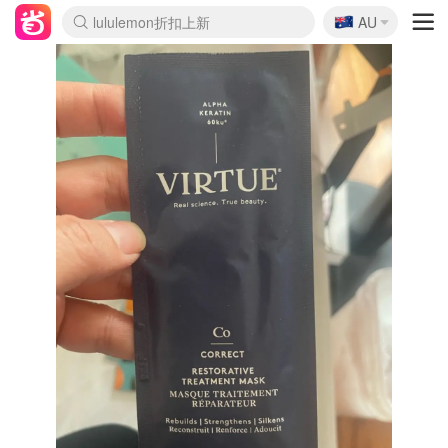
🇦🇺
Sasa美妆护肤3.5折
AU
lululemon折扣上新
SSENSE年中2.5折
FreshBeauty好价汇总
Cettire降价+叠9折
WWS Coles超市实拍
viagogo二手票捡漏
Myer折扣汇总
The Outnet奢牌1折起
David Jones 3折起
Flannels大牌1折
Perfumes Club护肤1折
AMIRO面罩$251
Amazon折扣汇总
eToro入金$200送$50
Amazon数码好物
ICONIC本周7.5折
ThedoubleF高奢地板价
Moose Knuckles 6折
EUFY摄像头$98
Selenichast首饰2折
Trip机票酒店促销
YSL送5件彩妆礼
Amazon家居好物
Amazon美妆护肤
雅漾大喷$8
过敏原检测盒$33
科颜氏高保湿面霜$29
SEALIFE海洋馆门票6折
丝塔芙大白罐$16
订阅Newsletter送香薰
Cult Beauty 6.8折
Harrods圣诞日历$525
LN-CC奢牌私促3折
d'Alba空姐喷雾$16
EVE LOM套装£56
Bernardelli独家4折
Adore Beauty 6折起
CT圣诞日历
Mytheresa奢品2.7折
Luxury Escapes 9折
Currentbody美容仪$881
MOON Garden Live
Roborock扫地机$649
Tingo Life水杯$24
Valentino官网5折
CR洗护套装$23
修丽可4件套$159
GANNI官网4.5折
Stylevana韩妆4折
Tessabit高奢8.5折
OGX洗发水$11
Amazon阿德莱德次日达
卡诗8.5折+赠礼
Philips Hue灯具8折
La Mer送8件礼值$529