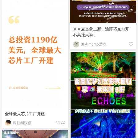
🇦🇺麦当劳上新！迪拜巧克力开
心果球来啦！
澳洲momo爱吃
全球最大芯片工厂开建
科技圈观察
22