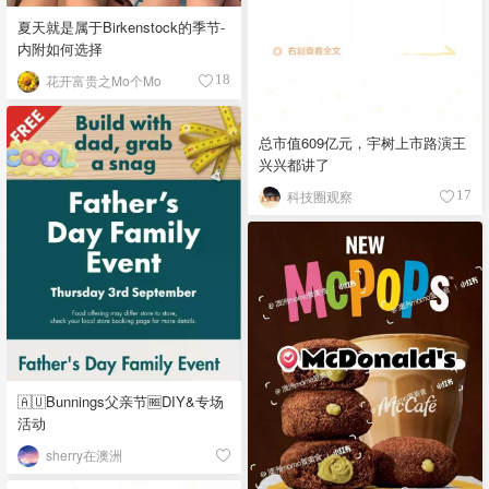
夏天就是属于Birkenstock的季节-
内附如何选择
花开富贵之Mo个Mo
18
总市值609亿元，宇树上市路演王
兴兴都讲了
科技圈观察
17
🇦🇺Bunnings父亲节🆓DIY&专场
活动
sherry在澳洲