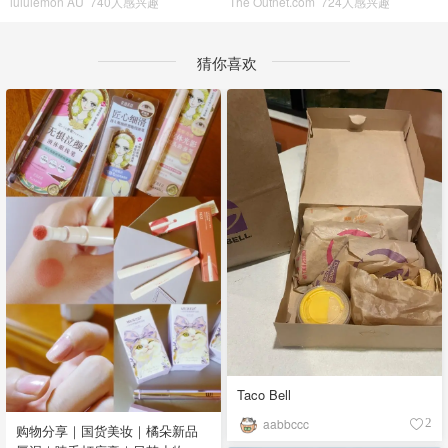
lululemon AU
740人感兴趣
The Outnet.com
724人感兴趣
猜你喜欢
Taco Bell
aabbccc
2
购物分享｜国货美妆｜橘朵新品