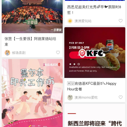
西悉尼超美灯光秀🌈早🐦票限时8
哲！
澳洲爱玩站
张慧【一生要强】阿德莱德站结
束
候场喜剧
🇦🇺肯德基KFC最新5🔪Happy
Hour套餐
澳洲momo爱吃