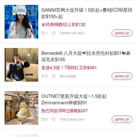
GANNI官网大促升级！5折起+叠9折💥明星同
款$100+起
🎀经典蝴蝶结上衣$132
1
GANNI UK (AU)
APP打开
Bernardelli 八月大促📢拉夫劳伦衬衫$51🐎麻
花毛衣$105
直接4.5折！TB四杠卫衣$481
3
Bernardelli
APP打开
OUTNET更新升级大促✨1.5折起
Zimmermann神裙$201
热巴同款SW过膝靴$207
0
The Outnet.com
APP打开