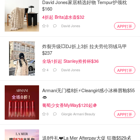
David Jones家居精选好物 Tempur护颈枕
$160
4折起 Brita滤水壶$32
0
David Jones
APP打开
炸裂升级💥DJ折上3折 拉夫劳伦羽绒马甲
$237
全场1折起 Stanley拎拎杯$36
4
David Jones
APP打开
Armani无门槛8折⚡️Cleangirl感小冰棒唇釉$55
👄
葡萄少女香MyWay$120起🍇
0
Giorgio Armani Beauty
APP打开
送8件礼❤️La Mer Afterpay大促 狂撒$529💰