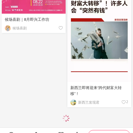
候场喜剧｜8月即兴工作坊
候场喜剧
新西兰即将迎来“跨代财富大转
移”！
新西兰发现君
2