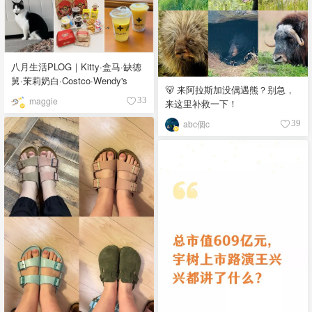
八月生活PLOG｜Kitty·盒马·缺德
舅·茉莉奶白·Costco·Wendy's
🐻 来阿拉斯加没偶遇熊？别急，
maggie
33
来这里补救一下！
abc個c
39