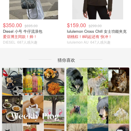
$350.00
$159.00
$695.00
$299.00
Diesel 小号 牛仔流浪包
lululemon Cross Chill 女士功能夹克
爱豆博主同款！帅！
胡桃棕！8码起还有 快冲！
DIESEL
687人感兴趣
lululemon AU
647人感兴趣
猜你喜欢