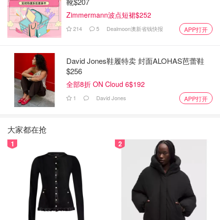
靴$207
Zimmermann波点短裙$252
214
5
Dealmoon澳新省钱快报
APP打开
David Jones鞋履特卖 封面ALOHAS芭蕾鞋
$256
全部8折 ON Cloud 6$192
1
David Jones
APP打开
大家都在抢
1
2