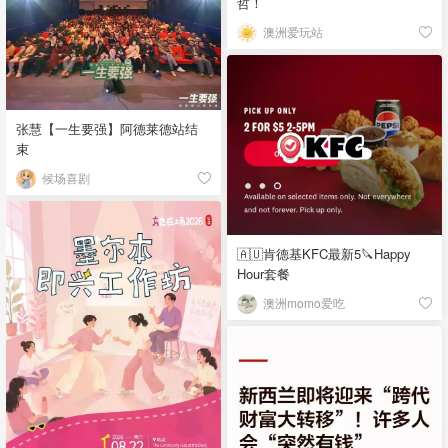
哲！
澳洲爱玩站
张慧【一生要强】阿德莱德站结
束
候场喜剧
🇦🇺肯德基KFC最新5🔪Happy
Hour套餐
澳洲momo爱吃