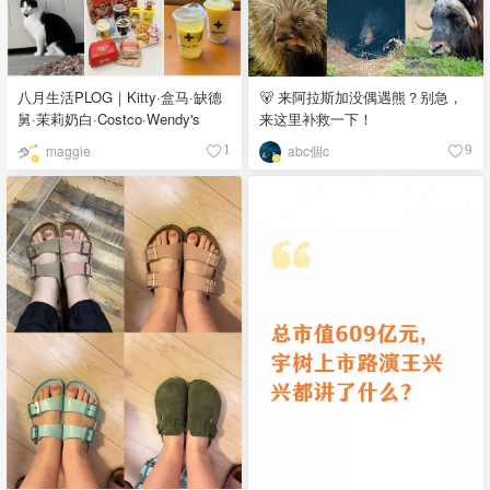
八月生活PLOG｜Kitty·盒马·缺德
🐻 来阿拉斯加没偶遇熊？别急，
舅·茉莉奶白·Costco·Wendy's
来这里补救一下！
maggie
abc個c
1
9