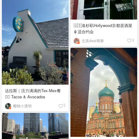
🇺🇸洛杉矶Hollywood京都居酒屋
🏮适合约会
北美deal蜀黎
3
达拉斯｜活力满满的Tex-Mex餐
👉🏼 Tacos & Avocados
樱桃小透明
5