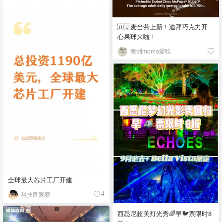
🇦🇺麦当劳上新！迪拜巧克力开
心果球来啦！
澳洲momo爱吃
全球最大芯片工厂开建
科技圈观察
4
西悉尼超美灯光秀🌈早🐦票限时8