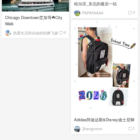
哈尔滨_东北的最后一站
PAPAYAAAA
3
Chicago Downtown芝加哥☘️City
Walk
热爱生活和自由的轻舞飞扬
4
Adidas阿迪达斯&Disney迪士尼🎒
Zhengmmm
1