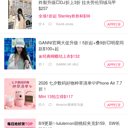
炸裂升级💥DJ折上3折 拉夫劳伦羽绒马甲
$237
全场1折起 Stanley拎拎杯$36
4
David Jones
APP打开
GANNI官网大促升级！5折起+叠9折💥明星同
款$100+起
🎀经典蝴蝶结上衣$132
1
GANNI UK (AU)
APP打开
2026 七夕数码好物种草清单🩷iPhone Air 7.7
折！
Mini 13拍立得$117
0
Amazon澳洲亚马逊
APP打开
8/9更新✨lululemon胡桃棕夹克$159、SW长