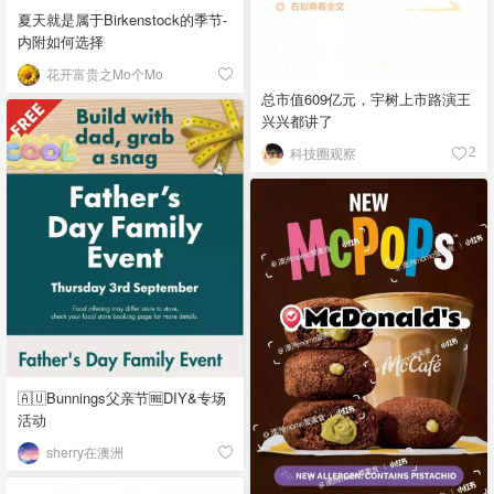
夏天就是属于Birkenstock的季节-
内附如何选择
花开富贵之Mo个Mo
总市值609亿元，宇树上市路演王
兴兴都讲了
科技圈观察
2
🇦🇺Bunnings父亲节🆓DIY&专场
活动
sherry在澳洲