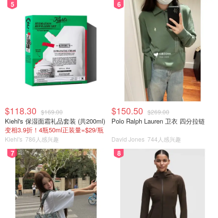
5
6
$118.30
$150.50
$169.00
$269.00
Kiehl's 保湿面霜礼品套装 (共200ml)
Polo Ralph Lauren 卫衣 四分拉链
变相3.9折！4瓶50ml正装量=$29/瓶
Kiehl's
786人感兴趣
David Jones
744人感兴趣
7
8