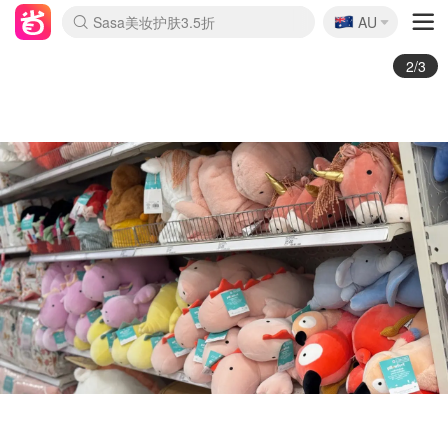
🇦🇺
Sasa美妆护肤3.5折
AU
lululemon折扣上新
SSENSE年中2.5折
FreshBeauty好价汇总
Cettire降价+叠9折
WWS Coles超市实拍
viagogo二手票捡漏
Myer超级周末
The Outnet奢牌1折起
David Jones 3折起
Flannels大牌1折
Perfumes Club护肤1折
AMIRO面罩$251
Amazon折扣汇总
eToro入金$200送$50
Amazon数码好物
ICONIC本周7.5折
ThedoubleF高奢地板价
Moose Knuckles 6折
丝芙兰5折起
EUFY摄像头$98
Selenichast首饰2折
Trip机票酒店促销
YSL送5件彩妆礼
Amazon家居好物
Amazon美妆护肤
雅漾大喷$8
过敏原检测盒$33
伊索独家赠50ml沐浴露
科颜氏高保湿面霜$29
SEALIFE海洋馆门票6折
丝塔芙大白罐$16
订阅Newsletter送香薰
Cult Beauty 6.8折
Harrods圣诞日历$525
LN-CC奢牌私促3折
d'Alba空姐喷雾$16
EVE LOM套装£56
Bernardelli独家4折
Adore Beauty 6折起
CT圣诞日历
Mytheresa奢品2.7折
Luxury Escapes 9折
Currentbody美容仪$881
MOON Garden Live
Roborock扫地机$649
Tingo Life水杯$24
Valentino官网5折
CR洗护套装$23
修丽可4件套$159
Myer彩妆2件7折
GANNI官网4.5折
Stylevana韩妆4折
Tessabit高奢8.5折
OGX洗发水$11
Amazon阿德莱德次日达
卡诗8.5折+赠礼
Philips Hue灯具8折
3/3