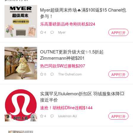
Myer超级周末炸场🔥满$100返$15 Chanel也
参与！
乐高重磅新品咚奇刚街机$224
4
Myer
APP打开
OUTNET更新升级大促✨1.5折起
Zimmermann神裙$201
热巴同款SW过膝靴$207
0
The Outnet.com
APP打开
实属罕见‼️lululemon折扣区 羽绒服集体降💥
接近半价
速抢！胡桃棕Dfine连帽$144
4
lululemon AU
APP打开