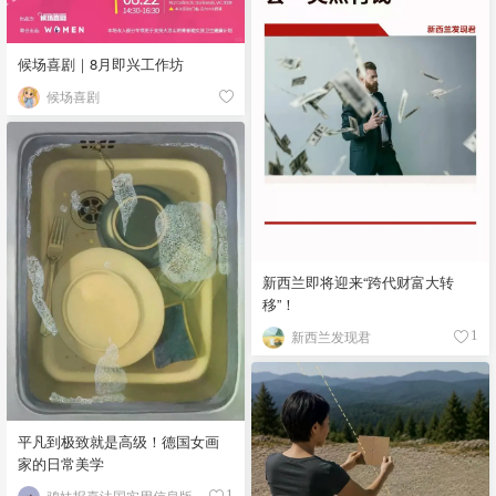
候场喜剧｜8月即兴工作坊
候场喜剧
新西兰即将迎来“跨代财富大转
移”！
新西兰发现君
1
平凡到极致就是高级！德国女画
家的日常美学
鸡妹报喜法国实用信息版
1