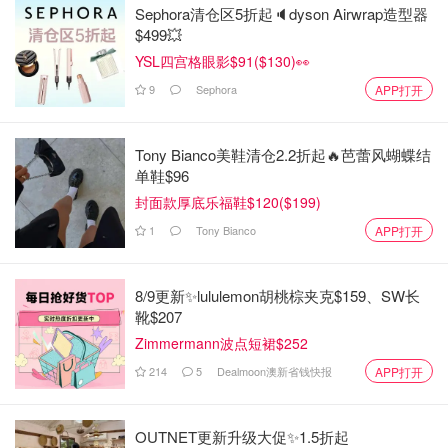
Sephora清仓区5折起🔈dyson Airwrap造型器
$499💥
YSL四宫格眼影$91($130)👀
9
Sephora
APP打开
Tony Bianco美鞋清仓2.2折起🔥芭蕾风蝴蝶结
单鞋$96
封面款厚底乐福鞋$120($199)
1
Tony Bianco
APP打开
8/9更新✨lululemon胡桃棕夹克$159、SW长
靴$207
Zimmermann波点短裙$252
214
5
Dealmoon澳新省钱快报
APP打开
OUTNET更新升级大促✨1.5折起