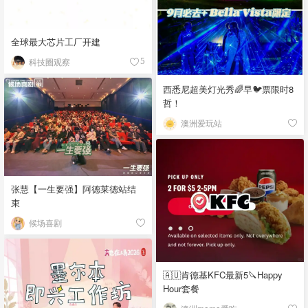
全球最大芯片工厂开建
科技圈观察
5
西悉尼超美灯光秀🌈早🐦票限时8
哲！
澳洲爱玩站
张慧【一生要强】阿德莱德站结
束
候场喜剧
🇦🇺肯德基KFC最新5🔪Happy
Hour套餐