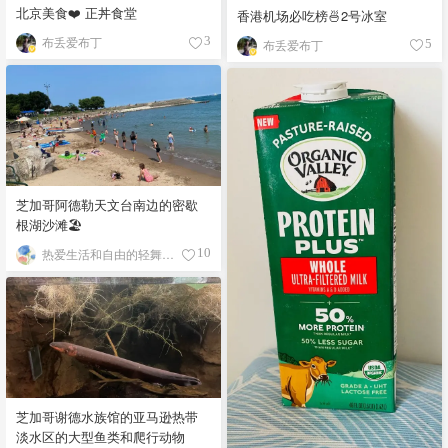
北京美食❤️ 正丼食堂
香港机场必吃榜🍜2号冰室
布丢爱布丁
3
布丢爱布丁
5
芝加哥阿德勒天文台南边的密歇
根湖沙滩🏖️
热爱生活和自由的轻舞飞扬
10
芝加哥谢德水族馆的亚马逊热带
淡水区的大型鱼类和爬行动物