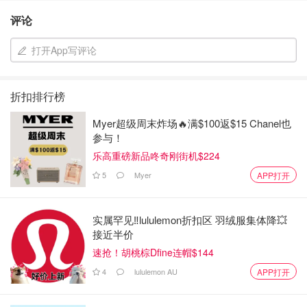
评论
打开App写评论
折扣排行榜
Myer超级周末炸场🔥满$100返$15 Chanel也
参与！
乐高重磅新品咚奇刚街机$224
5
Myer
APP打开
实属罕见‼️lululemon折扣区 羽绒服集体降💥
接近半价
速抢！胡桃棕Dfine连帽$144
4
lululemon AU
APP打开