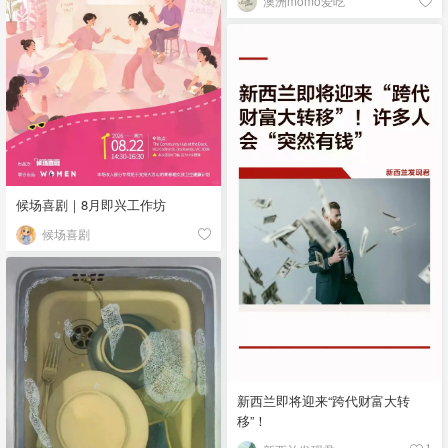
澳洲momo爱吃
候场喜剧｜8月即兴工作坊
候场喜剧
新西兰即将迎来“跨代财富大转
移”！