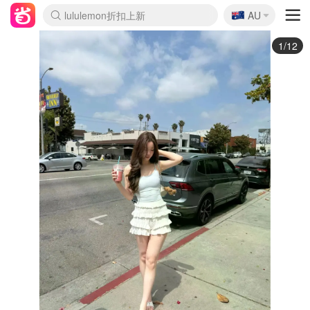
🇦🇺
Sasa美妆护肤3.5折
AU
lululemon折扣上新
SSENSE年中2.5折
FreshBeauty好价汇总
Cettire降价+叠9折
WWS Coles超市实拍
viagogo二手票捡漏
Myer超级周末
The Outnet奢牌1折起
David Jones 3折起
Flannels大牌1折
Perfumes Club护肤1折
AMIRO面罩$251
Amazon折扣汇总
eToro入金$200送$50
Amazon数码好物
ICONIC本周7.5折
ThedoubleF高奢地板价
Moose Knuckles 6折
丝芙兰5折起
EUFY摄像头$98
Selenichast首饰2折
Trip机票酒店促销
YSL送5件彩妆礼
Amazon家居好物
Amazon美妆护肤
雅漾大喷$8
过敏原检测盒$33
伊索独家赠50ml沐浴露
科颜氏高保湿面霜$29
SEALIFE海洋馆门票6折
丝塔芙大白罐$16
订阅Newsletter送香薰
Cult Beauty 6.8折
Harrods圣诞日历$525
LN-CC奢牌私促3折
d'Alba空姐喷雾$16
EVE LOM套装£56
Bernardelli独家4折
Adore Beauty 6折起
CT圣诞日历
Mytheresa奢品2.7折
Luxury Escapes 9折
Currentbody美容仪$881
MOON Garden Live
Roborock扫地机$649
Tingo Life水杯$24
Valentino官网5折
CR洗护套装$23
修丽可4件套$159
Myer彩妆2件7折
GANNI官网4.5折
Stylevana韩妆4折
Tessabit高奢8.5折
OGX洗发水$11
Amazon阿德莱德次日达
卡诗8.5折+赠礼
Philips Hue灯具8折
2/12