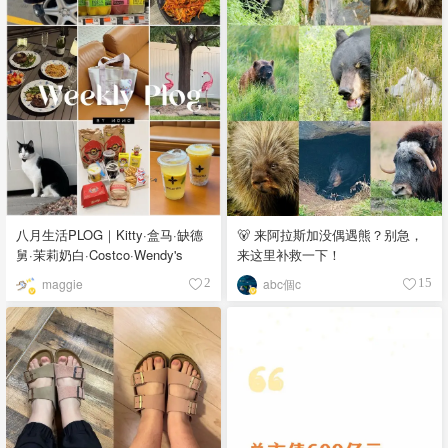
八月生活PLOG｜Kitty·盒马·缺德
🐻 来阿拉斯加没偶遇熊？别急，
舅·茉莉奶白·Costco·Wendy's
来这里补救一下！
maggie
abc個c
2
15