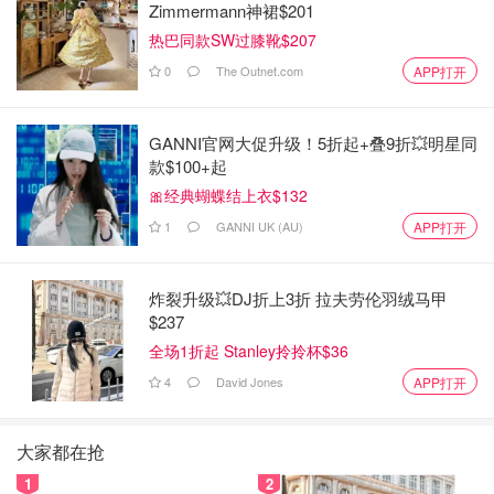
Zimmermann神裙$201
热巴同款SW过膝靴$207
0
The Outnet.com
APP打开
GANNI官网大促升级！5折起+叠9折💥明星同
款$100+起
🎀经典蝴蝶结上衣$132
1
GANNI UK (AU)
APP打开
炸裂升级💥DJ折上3折 拉夫劳伦羽绒马甲
$237
全场1折起 Stanley拎拎杯$36
4
David Jones
APP打开
大家都在抢
1
2