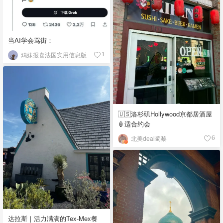
当AI学会骂街：
鸡妹报喜法国实用信息版
1
🇺🇸洛杉矶Hollywood京都居酒屋
🏮适合约会
北美deal蜀黎
6
达拉斯｜活力满满的Tex-Mex餐