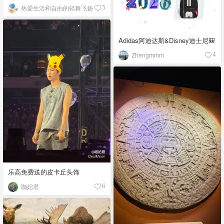
馆）
热爱生活和自由的轻舞飞扬
5
Adidas阿迪达斯&Disney迪士尼🎒
Zhengmmm
4
乐高免费送的皮卡丘头饰
咖妃君
6