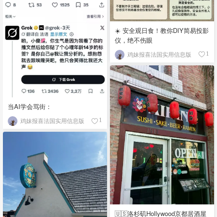
☀️ 安全观日食！教你DIY简易投影
仪，绝不伤眼
鸡妹报喜法国实用信息版
1
当AI学会骂街：
鸡妹报喜法国实用信息版
1
🇺🇸洛杉矶Hollywood京都居酒屋