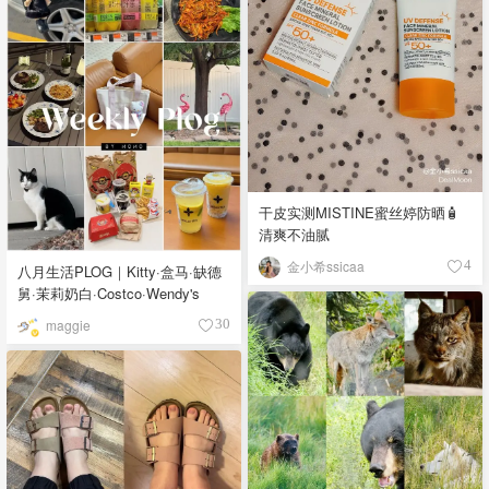
干皮实测MISTINE蜜丝婷防晒🧴
清爽不油腻
金小希ssicaa
4
八月生活PLOG｜Kitty·盒马·缺德
舅·茉莉奶白·Costco·Wendy's
maggie
30