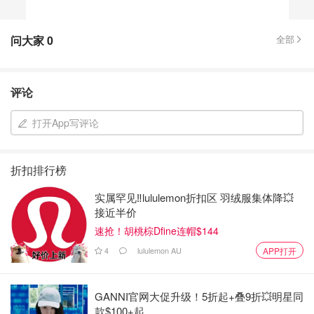
问大家
0
全部
评论
打开App写评论
折扣排行榜
实属罕见‼️lululemon折扣区 羽绒服集体降💥
接近半价
速抢！胡桃棕Dfine连帽$144
4
lululemon AU
APP打开
GANNI官网大促升级！5折起+叠9折💥明星同
款$100+起