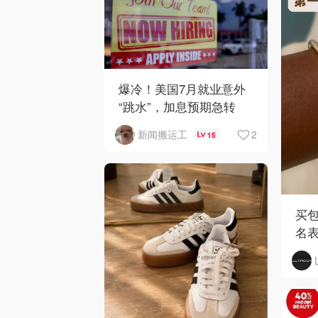
爆冷！美国7月就业意外
“跳水”，加息预期急转
弯！
2
新闻搬运工
15
买包
名