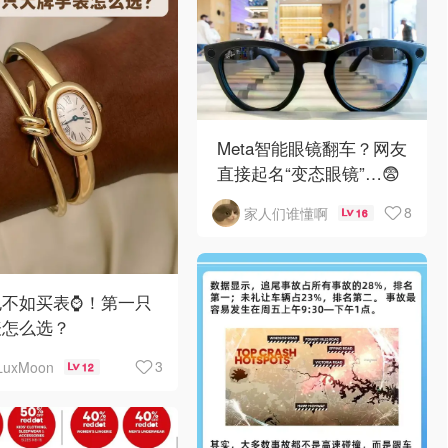
Meta智能眼镜翻车？网友
直接起名“变态眼镜”…😨
8
家人们谁懂啊
16
不如买表⌚️！第一只
表怎么选？
3
LuxMoon
12