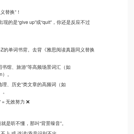
同义替换”！
现的是“give up”或“quit”，你还是反应不过
-Z的单词书背。去背《雅思阅读真题同义替换
图书馆、旅游”等高频场景词汇（如
tion）。
地理、历史”类文章的高频词（如
on）。
 = 无效努力 ❌
懂就是听不懂，那叫“背景噪音”。
上 或 连读/吞音识别不出。