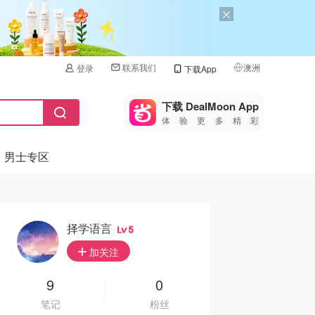
联系我们
澳洲
登录
下载App
🇺🇸
美国
下载 DealMoon App
体验更多精彩
🇨🇳
中国
男士专区
🇨🇦
加拿大
🇬🇧
英国
🇩🇪
德国
择学语言
5
🇫🇷
加关注
法国
🇮🇹
9
0
意大利
笔记
粉丝
🇦🇺
澳洲