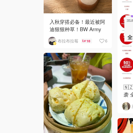
入秋穿搭必备！最近被阿
迪狠狠种草！BW Army
和 Sambae 值得拥有！
6
布拉布拉莓
10
🇳
袭 