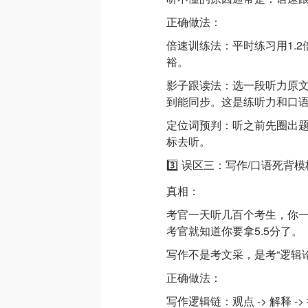
正确做法：
倍速训练法：平时练习用1.
裕。
影子跟读法：选一段听力原
到能同步。这是练听力和口
定位词预判：听之前先圈出题
标去听。
3️⃣ 误区三：写作/口语死背模板
真相：
考官一天听几百个考生，你一开口背模板（
考官就知道你要拿5.5分了。
写作不是考文采，是考“逻辑论
正确做法：
写作逻辑链：观点 -> 解释 -