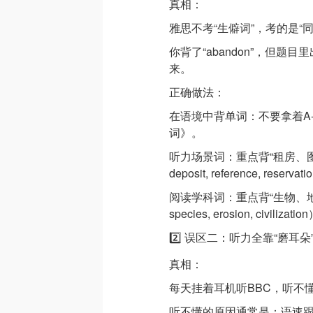
真相：
雅思不考“生僻词”，考的是“
你背了“abandon”，但题目里出
来。
正确做法：
在语境中背单词：不要拿着A
词》。
听力场景词：重点背“租房、
deposit, reference, reserva
阅读学科词：重点背“生物、
species, erosion, civilizati
2️⃣ 误区二：听力全靠“磨耳朵”
真相：
每天挂着耳机听BBC，听不
听不懂的原因通常是：语速跟不