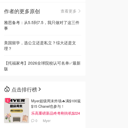
作者的更多原创
查看更多
🇳🇿
新西兰
雅思备考：从5.5到7.5，我只做对了这三件
事
美国留学，选公立还是私立？综大还是文
理？
【托福家考】2026全球院校认可名单✅最新
版
点击排行榜
Myer超级周末炸场🔥满$100返
$15 Chanel也参与！
乐高重磅新品咚奇刚街机$224
0
Myer