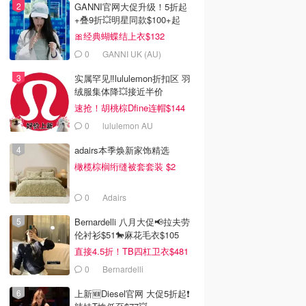
GANNI官网大促升级！5折起
+叠9折💥明星同款$100+起
🎀经典蝴蝶结上衣$132
0
GANNI UK (AU)
实属罕见‼️lululemon折扣区 羽
绒服集体降💥接近半价
速抢！胡桃棕Dfine连帽$144
0
lululemon AU
adairs本季焕新家饰精选
橄榄棕榈绗缝被套套装 $2
0
Adairs
Bernardelli 八月大促📢拉夫劳
伦衬衫$51🐎麻花毛衣$105
直接4.5折！TB四杠卫衣$481
0
Bernardelli
上新🆕Diesel官网 大促5折起❗️