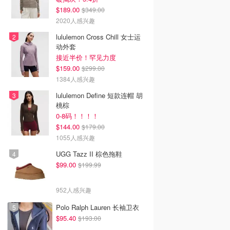
$189.00
$349.00
2020人感兴趣
lululemon Cross Chill 女士运
动外套
接近半价！罕见力度
$159.00
$299.00
1384人感兴趣
lululemon Define 短款连帽 胡
桃棕
0-8码！！！！
$144.00
$179.00
1055人感兴趣
UGG Tazz II 棕色拖鞋
$99.00
$199.99
952人感兴趣
Polo Ralph Lauren 长袖卫衣
$95.40
$193.00