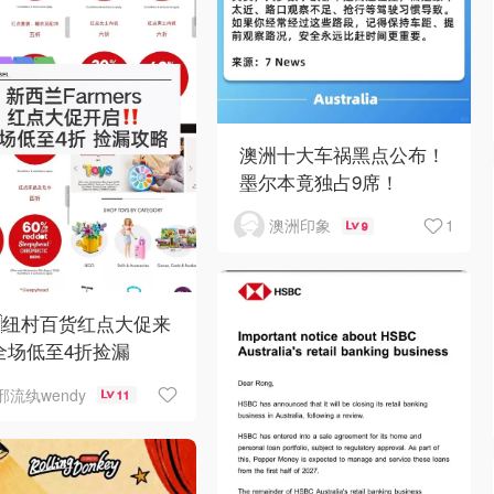
澳洲十大车祸黑点公布！
墨尔本竟独占9席！
1
澳洲印象
9
🇿纽村百货红点大促来
全场低至4折捡漏
邪流纨wendy
11