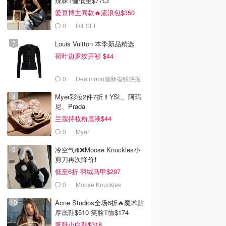
辣妹T恤低至$77💥
爱豆博主同款🔥流浪包$350
0
DIESEL
Louis Vuitton 本季新品精选
荷叶边罗纹开衫 $44
0
Dealmoon澳新省钱快报
Myer彩妆2件7折💄YSL、阿玛
尼、Prada
兰蔻持妆粉底液$44
0
Myer
冷空气❄️❌️Moose Knuckles小
剪刀再次降价❗️
低至6折 羽绒马甲$297
0
Moose Knuckles
Acne Studios全场6折🔥魔术贴
厚底鞋$510 笑脸T恤$174
脏脏小白鞋$318