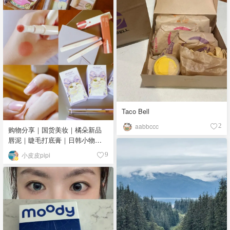
Taco Bell
aabbccc
2
购物分享｜国货美妆｜橘朵新品
唇泥｜睫毛打底膏｜日韩小物｜
眼线笔｜美甲DIY💅
小皮皮pipi
9