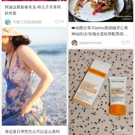
阿迪达斯新春夹克-和儿子共享同
款外套
不被三宝耽误的妈
14
❤️动图分享/Costco黑胡椒开心果
神仙吃法/玫瑰全蛋松饼配黑胡椒
开心果碎太惊艳😍
supermommy
25
海边落日孕照怎么可以这么美呜