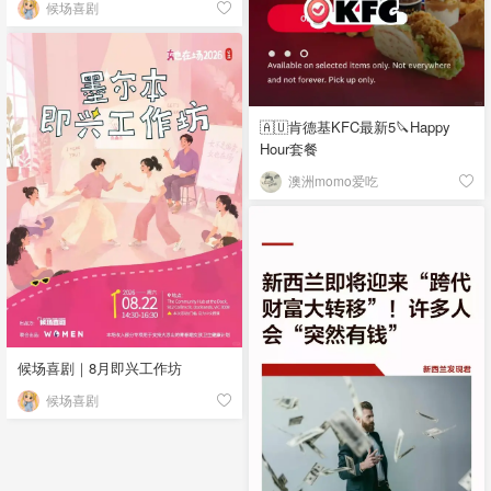
候场喜剧
🇦🇺肯德基KFC最新5🔪Happy
Hour套餐
澳洲momo爱吃
候场喜剧｜8月即兴工作坊
候场喜剧