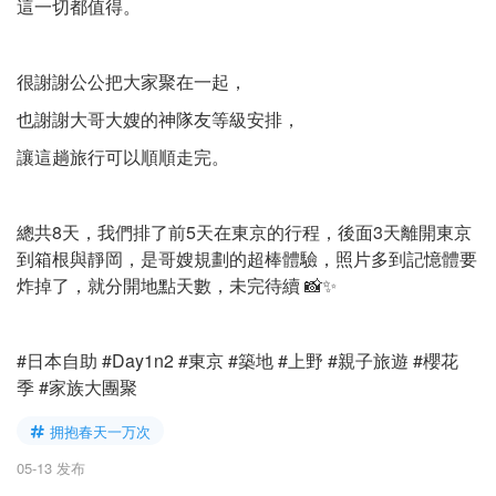
這一切都值得。
很謝謝公公把大家聚在一起，
也謝謝大哥大嫂的神隊友等級安排，
讓這趟旅行可以順順走完。
總共8天，我們排了前5天在東京的行程，後面3天離開東京
到箱根與靜岡，是哥嫂規劃的超棒體驗，照片多到記憶體要
炸掉了，就分開地點天數，未完待續 📸✨
#日本自助 #Day1n2 #東京 #築地 #上野 #親子旅遊 #櫻花
季 #家族大團聚
拥抱春天一万次
05-13 发布