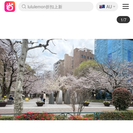
🇦🇺
Sasa美妆护肤3.5折
AU
lululemon折扣上新
SSENSE年中2.5折
FreshBeauty好价汇总
Cettire降价+叠9折
WWS Coles超市实拍
viagogo二手票捡漏
Myer折扣汇总
The Outnet奢牌1折起
David Jones 3折起
Flannels大牌1折
Perfumes Club护肤1折
AMIRO面罩$251
Amazon折扣汇总
eToro入金$200送$50
Amazon数码好物
ICONIC本周7.5折
ThedoubleF高奢地板价
Moose Knuckles 6折
EUFY摄像头$98
Selenichast首饰2折
Trip机票酒店促销
YSL送5件彩妆礼
Amazon家居好物
Amazon美妆护肤
雅漾大喷$8
过敏原检测盒$33
科颜氏高保湿面霜$29
SEALIFE海洋馆门票6折
丝塔芙大白罐$16
订阅Newsletter送香薰
Cult Beauty 6.8折
Harrods圣诞日历$525
LN-CC奢牌私促3折
d'Alba空姐喷雾$16
EVE LOM套装£56
Bernardelli独家4折
Adore Beauty 6折起
CT圣诞日历
Mytheresa奢品2.7折
Luxury Escapes 9折
Currentbody美容仪$881
MOON Garden Live
Roborock扫地机$649
Tingo Life水杯$24
Valentino官网5折
CR洗护套装$23
修丽可4件套$159
GANNI官网4.5折
Stylevana韩妆4折
Tessabit高奢8.5折
OGX洗发水$11
Amazon阿德莱德次日达
卡诗8.5折+赠礼
Philips Hue灯具8折
La Mer送8件礼值$529
2/7