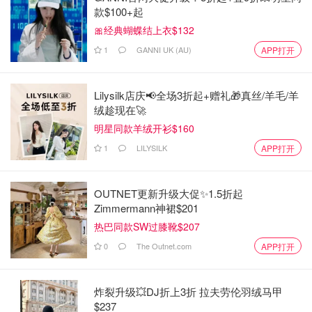
款$100+起
🎀经典蝴蝶结上衣$132
1
GANNI UK (AU)
APP打开
Lilysilk店庆📢全场3折起+赠礼🎁真丝/羊毛/羊
绒趁现在🚀
明星同款羊绒开衫$160
1
LILYSILK
APP打开
OUTNET更新升级大促✨1.5折起
Zimmermann神裙$201
热巴同款SW过膝靴$207
0
The Outnet.com
APP打开
炸裂升级💥DJ折上3折 拉夫劳伦羽绒马甲
$237