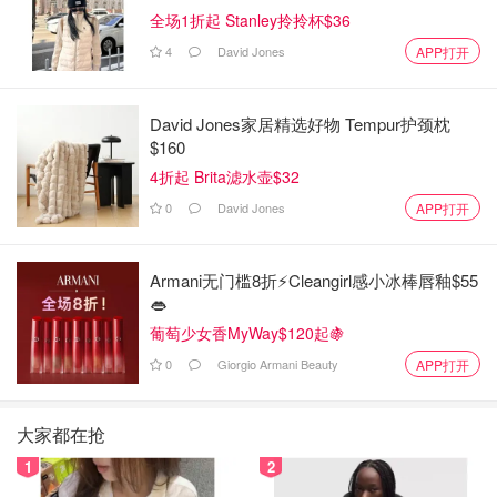
全场1折起 Stanley拎拎杯$36
4
David Jones
APP打开
David Jones家居精选好物 Tempur护颈枕
$160
4折起 Brita滤水壶$32
0
David Jones
APP打开
Armani无门槛8折⚡️Cleangirl感小冰棒唇釉$55
👄
葡萄少女香MyWay$120起🍇
0
Giorgio Armani Beauty
APP打开
大家都在抢
1
2