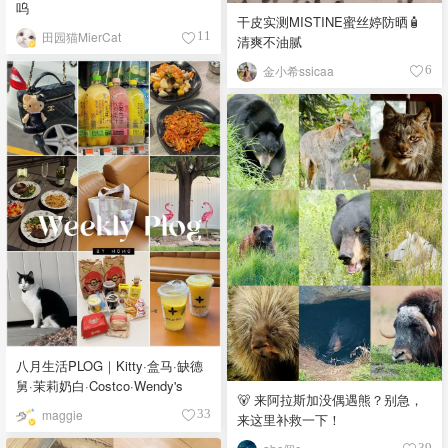
呜
干皮实测MISTINE蜜丝婷防晒🧴
田园猫MierCat
11
清爽不油腻
金小希ssicaa
6
八月生活PLOG｜Kitty·盒马·缺德
舅·茉莉奶白·Costco·Wendy's
🐻 来阿拉斯加没偶遇熊？别急，
maggie
33
来这里补救一下！
39