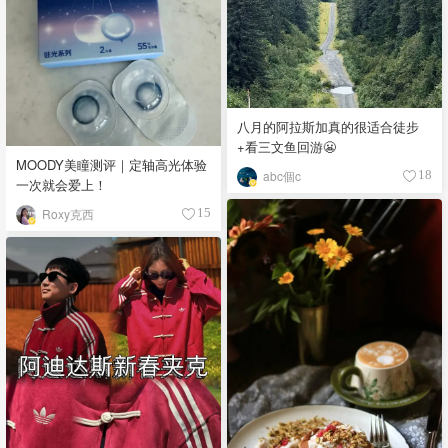
八月的阿拉斯加真的很适合徒步
+看三文鱼回游😬
MOODY美瞳测评｜定轴高光体验
abc個c
18
一次就会爱上！
Roxy克西
15