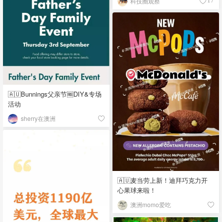
科技圈观察
17
🇦🇺Bunnings父亲节🆓DIY&专场
活动
sherry在澳洲
🇦🇺麦当劳上新！迪拜巧克力开
心果球来啦！
澳洲momo爱吃