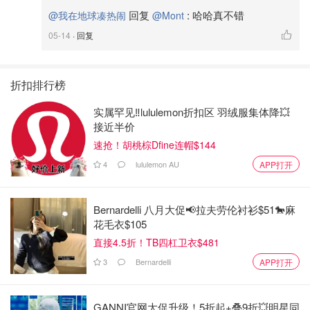
回复
:
哈哈真不错
@我在地球凑热闹
@Mont
05-14
· 回复
折扣排行榜
实属罕见‼️lululemon折扣区 羽绒服集体降💥
接近半价
速抢！胡桃棕Dfine连帽$144
4
lululemon AU
APP打开
Bernardelli 八月大促📢拉夫劳伦衬衫$51🐎麻
花毛衣$105
直接4.5折！TB四杠卫衣$481
3
Bernardelli
APP打开
GANNI官网大促升级！5折起+叠9折💥明星同