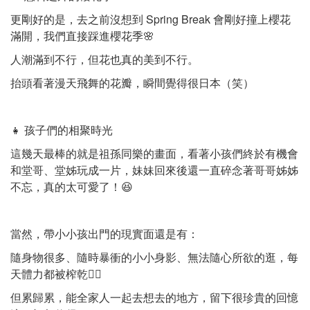
更剛好的是，去之前沒想到 Spring Break 會剛好撞上櫻花
滿開，我們直接踩進櫻花季🌸
人潮滿到不行，但花也真的美到不行。
抬頭看著漫天飛舞的花瓣，瞬間覺得很日本（笑）
👧 孩子們的相聚時光
這幾天最棒的就是祖孫同樂的畫面，看著小孩們終於有機會
和堂哥、堂姊玩成一片，妹妹回來後還一直碎念著哥哥姊姊
不忘，真的太可愛了！😆
當然，帶小小孩出門的現實面還是有：
隨身物很多、隨時暴衝的小小身影、無法隨心所欲的逛，每
天體力都被榨乾😵‍💫
但累歸累，能全家人一起去想去的地方，留下很珍貴的回憶