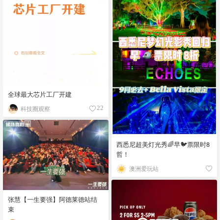
全球最大芯片工厂开建
科技圈观察
22
西悉尼超美灯光秀🌈早🐦票限时8
哲！
澳洲爱玩站
张慧【一生要强】阿德莱德站结
束