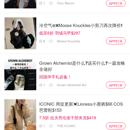
1
Tony Bianco
APP打开
冷空气❄️❌️Moose Knuckles小剪刀再次降价❗️
低至6折 羽绒马甲$297
8
Moose Knuckles
APP打开
Grown Alchemist是什么❓该买什么❓️一篇攻略
全做好
回国伴手礼必备！
1
Grown Alchemist AU
APP打开
ICONIC 周促更新💓Lioness小鹿裤$66 COS
芭蕾鞋$153
7.5折 拉夫劳伦老干部夹克$419
1
THE ICONIC
APP打开