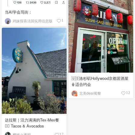
当AI学会骂街：
鸡妹报喜法国实用信息版
1
🇺🇸洛杉矶Hollywood京都居酒屋
🏮适合约会
北美deal蜀黎
12
达拉斯｜活力满满的Tex-Mex餐
👉🏼 Tacos & Avocados
樱桃小透明
17