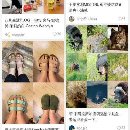
干皮实测MISTINE蜜丝婷防晒🧴
清爽不油腻
金小希ssicaa
4
八月生活PLOG｜Kitty·盒马·缺德
舅·茉莉奶白·Costco·Wendy's
maggie
30
🐻 来阿拉斯加没偶遇熊？别急，
来这里补救一下！
abc個c
33
夏天就是属于Birkenstock的季节-