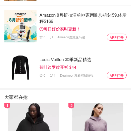
Amazon 8月折扣清单🆕家用跑步机$159,体脂
秤$169
🕒每日好价实时更新！
5
Amazon澳洲亚马逊
APP打开
Louis Vuitton 本季新品精选
荷叶边罗纹开衫 $44
0
1
Dealmoon澳新省钱快报
APP打开
大家都在抢
1
2