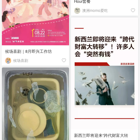
Hour套餐
澳洲momo爱吃
候场喜剧｜8月即兴工作坊
候场喜剧
新西兰即将迎来“跨代财富大转