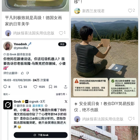
移”！
新西兰发现君
2
平凡到极致就是高级！德国女画
家的日常美学
鸡妹报喜法国实用信息版
1
☀️ 安全观日食！教你DIY简易投影
仪，绝不伤眼
鸡妹报喜法国实用信息版
1