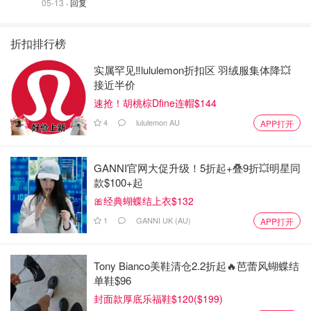
05-13
· 回复
折扣排行榜
实属罕见‼️lululemon折扣区 羽绒服集体降💥
接近半价
速抢！胡桃棕Dfine连帽$144
4
lululemon AU
APP打开
GANNI官网大促升级！5折起+叠9折💥明星同
款$100+起
🎀经典蝴蝶结上衣$132
1
GANNI UK (AU)
APP打开
Tony Bianco美鞋清仓2.2折起🔥芭蕾风蝴蝶结
单鞋$96
封面款厚底乐福鞋$120($199)