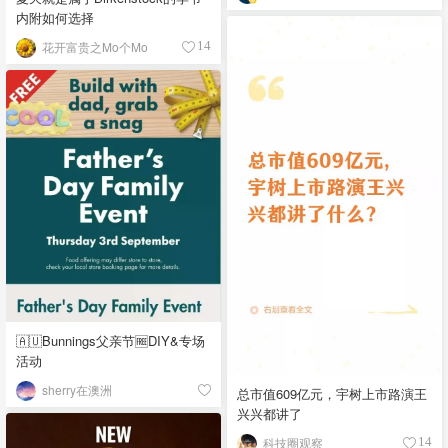
内附如何选择
花开富贵之Mo个Mo
14
🇦🇺Bunnings父亲节🆓DIY&专场
活动
sherry在澳洲
总市值609亿元，宇树上市路演王
兴兴都讲了
科技圈观察
14