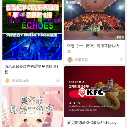
张慧【一生要强】阿德莱德站结
束
候场喜剧
西悉尼超美灯光秀🌈早🐦票限时8
哲！
澳洲爱玩站
🇦🇺肯德基KFC最新5🔪Happy