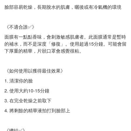
臉部容易乾燥，長期脫水的肌膚，曬後或有冷氣機的環境
《不適合誰✅》
面膜有一點點香味，會刺激敏感肌膚者。此面膜通常是暫時
的補水，而不是深度「修復」。使用超過15分鐘。可能會留
下厚重的精華，片狀口罩會感覺很粘。
《如何使用以獲得最佳效果》
1. 清潔你的臉
2. 使用大約10-15分鐘
3. 在完全乾燥之前取下
4. 將剩餘的精華液拍打到臉部上
《總結✅》