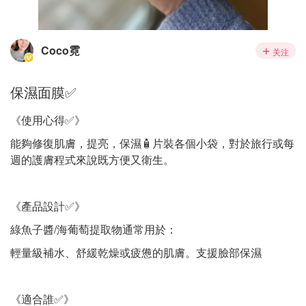
Coco霓
关注
保濕面膜✅
《使用心得✅》
能夠修復肌膚，提亮，保濕🧴片裝各個小袋，對於旅行或每
週的護膚程式來說既方便又衛生。
《產品設計✅》
綠魚子醬/海葡萄提取物通常用於：
輕量級補水、舒緩乾燥或疲憊的肌膚。支援臉部保濕
《適合誰✅》