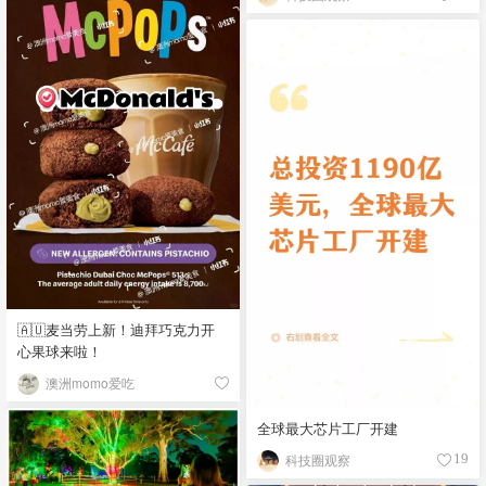
🇦🇺麦当劳上新！迪拜巧克力开
心果球来啦！
澳洲momo爱吃
全球最大芯片工厂开建
科技圈观察
19