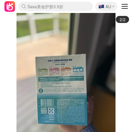
🇦🇺
Sasa美妆护肤3.5折
AU
lululemon折扣上新
SSENSE年中2.5折
FreshBeauty好价汇总
Cettire降价+叠9折
WWS Coles超市实拍
viagogo二手票捡漏
Myer超级周末
The Outnet奢牌1折起
David Jones 3折起
Flannels大牌1折
Perfumes Club护肤1折
AMIRO面罩$251
Amazon折扣汇总
eToro入金$200送$50
Amazon数码好物
ICONIC本周7.5折
ThedoubleF高奢地板价
Moose Knuckles 6折
EUFY摄像头$98
Selenichast首饰2折
Trip机票酒店促销
YSL送5件彩妆礼
Amazon家居好物
Amazon美妆护肤
雅漾大喷$8
过敏原检测盒$33
科颜氏高保湿面霜$29
SEALIFE海洋馆门票6折
丝塔芙大白罐$16
订阅Newsletter送香薰
Cult Beauty 6.8折
Harrods圣诞日历$525
LN-CC奢牌私促3折
d'Alba空姐喷雾$16
EVE LOM套装£56
Bernardelli独家4折
Adore Beauty 6折起
CT圣诞日历
Mytheresa奢品2.7折
Luxury Escapes 9折
Currentbody美容仪$881
MOON Garden Live
Roborock扫地机$649
Tingo Life水杯$24
Valentino官网5折
CR洗护套装$23
修丽可4件套$159
Myer彩妆2件7折
GANNI官网4.5折
Stylevana韩妆4折
Tessabit高奢8.5折
OGX洗发水$11
Amazon阿德莱德次日达
卡诗8.5折+赠礼
Philips Hue灯具8折
1/2