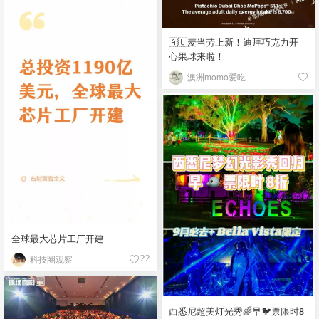
🇦🇺麦当劳上新！迪拜巧克力开
心果球来啦！
澳洲momo爱吃
全球最大芯片工厂开建
科技圈观察
22
西悉尼超美灯光秀🌈早🐦票限时8