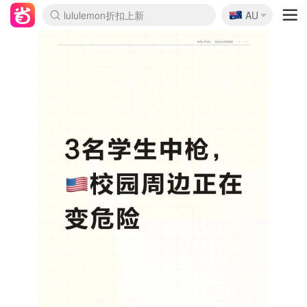
🇦🇺
Sasa美妆护肤3.5折
AU
lululemon折扣上新
SSENSE年中2.5折
FreshBeauty好价汇总
Cettire降价+叠9折
WWS Coles超市实拍
viagogo二手票捡漏
Myer折扣汇总
The Outnet奢牌1折起
David Jones 3折起
Flannels大牌1折
Perfumes Club护肤1折
AMIRO面罩$251
Amazon折扣汇总
eToro入金$200送$50
Amazon数码好物
ICONIC本周7.5折
ThedoubleF高奢地板价
Moose Knuckles 6折
EUFY摄像头$98
Selenichast首饰2折
Trip机票酒店促销
YSL送5件彩妆礼
Amazon家居好物
Amazon美妆护肤
雅漾大喷$8
过敏原检测盒$33
科颜氏高保湿面霜$29
SEALIFE海洋馆门票6折
丝塔芙大白罐$16
订阅Newsletter送香薰
Cult Beauty 6.8折
Harrods圣诞日历$525
LN-CC奢牌私促3折
d'Alba空姐喷雾$16
EVE LOM套装£56
Bernardelli独家4折
Adore Beauty 6折起
CT圣诞日历
Mytheresa奢品2.7折
Luxury Escapes 9折
Currentbody美容仪$881
MOON Garden Live
Roborock扫地机$649
Tingo Life水杯$24
Valentino官网5折
CR洗护套装$23
修丽可4件套$159
GANNI官网4.5折
Stylevana韩妆4折
Tessabit高奢8.5折
OGX洗发水$11
Amazon阿德莱德次日达
卡诗8.5折+赠礼
Philips Hue灯具8折
La Mer送8件礼值$529