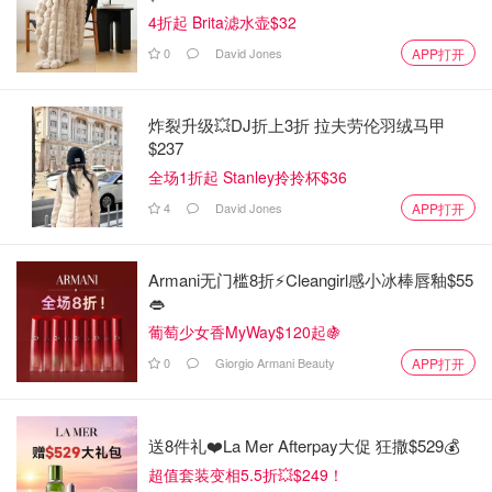
4折起 Brita滤水壶$32
0
David Jones
APP打开
炸裂升级💥DJ折上3折 拉夫劳伦羽绒马甲
$237
全场1折起 Stanley拎拎杯$36
4
David Jones
APP打开
Armani无门槛8折⚡️Cleangirl感小冰棒唇釉$55
👄
葡萄少女香MyWay$120起🍇
0
Giorgio Armani Beauty
APP打开
送8件礼❤️La Mer Afterpay大促 狂撒$529💰
超值套装变相5.5折💥$249！