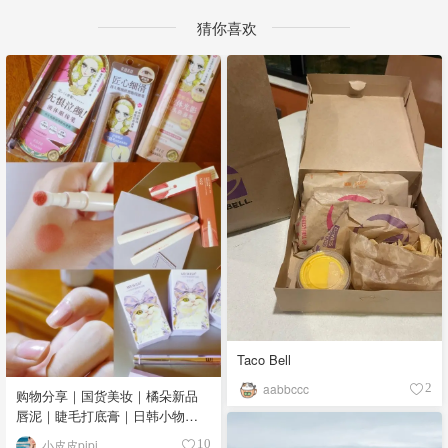
猜你喜欢
Taco Bell
aabbccc
2
购物分享｜国货美妆｜橘朵新品
唇泥｜睫毛打底膏｜日韩小物｜
眼线笔｜美甲DIY💅
小皮皮pipi
10