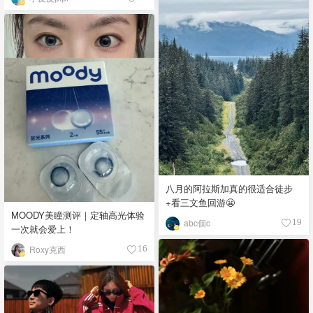
八月的阿拉斯加真的很适合徒步
+看三文鱼回游😬
MOODY美瞳测评｜定轴高光体验
abc個c
19
一次就会爱上！
Roxy克西
16