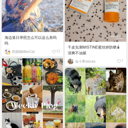
海边落日孕照怎么可以这么美呜
呜
干皮实测MISTINE蜜丝婷防晒🧴
田园猫MierCat
12
清爽不油腻
金小希ssicaa
7