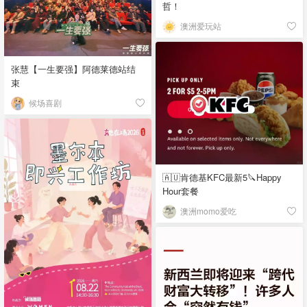
哲！
澳洲爱玩站
张慧【一生要强】阿德莱德站结
束
候场喜剧
🇦🇺肯德基KFC最新5🔪Happy
Hour套餐
澳洲momo爱吃