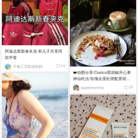
阿迪达斯新春夹克-和儿子共享同
款外套
不被三宝耽误的妈
14
❤️动图分享/Costco黑胡椒开心果
神仙吃法/玫瑰全蛋松饼配黑胡椒
开心果碎太惊艳😍
supermommy
26