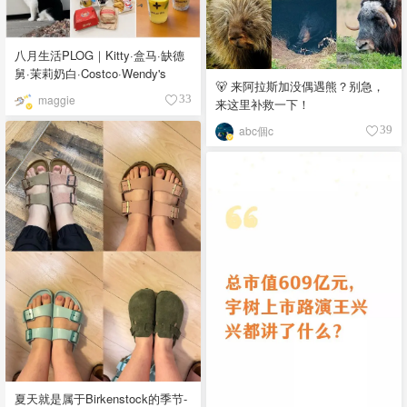
八月生活PLOG｜Kitty·盒马·缺德
舅·茉莉奶白·Costco·Wendy's
🐻 来阿拉斯加没偶遇熊？别急，
maggie
33
来这里补救一下！
abc個c
39
夏天就是属于Birkenstock的季节-