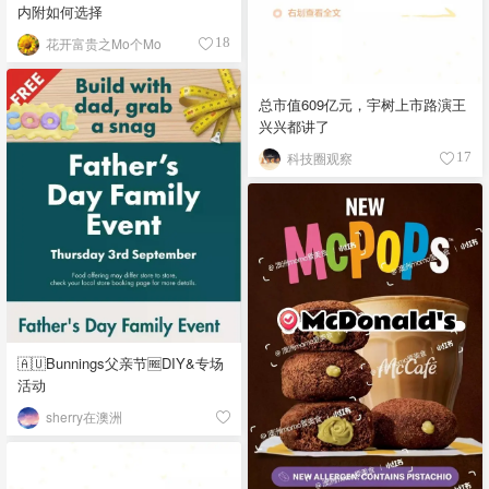
内附如何选择
花开富贵之Mo个Mo
18
总市值609亿元，宇树上市路演王
兴兴都讲了
科技圈观察
17
🇦🇺Bunnings父亲节🆓DIY&专场
活动
sherry在澳洲