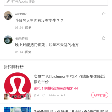
打开App写评论
ww1987
斗殴的人里面有没有学生？？
05-24
· 回复
暮雨醉花
晚上只能把门锁死，尽量不去乱的地方
05-14
· 回复
折扣排行榜
实属罕见‼️lululemon折扣区 羽绒服集体降💥
接近半价
速抢！胡桃棕Dfine连帽$144
4
lululemon AU
APP打开
GANNI官网大促升级！5折起+叠9折💥明星同