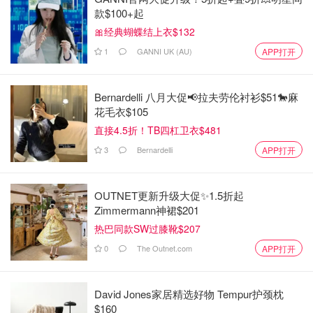
款$100+起
🎀经典蝴蝶结上衣$132
1
GANNI UK (AU)
APP打开
Bernardelli 八月大促📢拉夫劳伦衬衫$51🐎麻
花毛衣$105
直接4.5折！TB四杠卫衣$481
3
Bernardelli
APP打开
OUTNET更新升级大促✨1.5折起
Zimmermann神裙$201
热巴同款SW过膝靴$207
0
The Outnet.com
APP打开
David Jones家居精选好物 Tempur护颈枕
$160