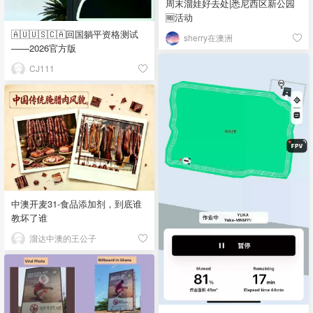
周末溜娃好去处|悉尼西区新公园
🆓活动
🇦🇺🇺🇸🇨🇦回国躺平资格测试
sherry在澳洲
——2026官方版
CJ111
中澳开麦31-食品添加剂，到底谁
教坏了谁
溜达中澳的王公子