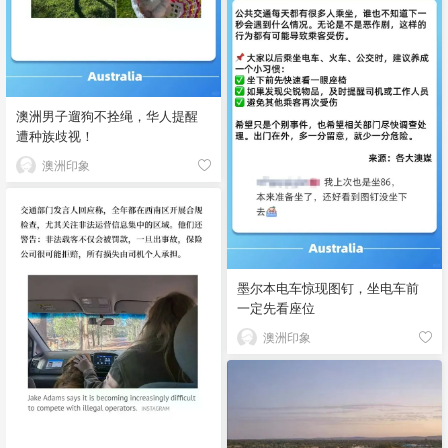
澳洲男子遛狗不拴绳，华人提醒
遭种族歧视！
澳洲印象
墨尔本电车惊现图钉，坐电车前
一定先看座位
澳洲印象