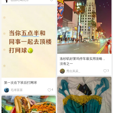
洛杉矶好莱坞停车最实用攻略，
没有之一
秀出风采_
3
第一次在下班后打网球
毛球茶茶
4