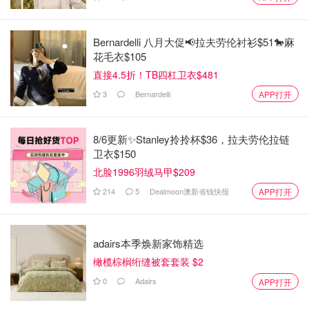
Bernardelli 八月大促📢拉夫劳伦衬衫$51🐎麻
花毛衣$105
直接4.5折！TB四杠卫衣$481
3
Bernardelli
APP打开
8/6更新✨Stanley拎拎杯$36，拉夫劳伦拉链
卫衣$150
北脸1996羽绒马甲$209
214
5
Dealmoon澳新省钱快报
APP打开
adairs本季焕新家饰精选
橄榄棕榈绗缝被套套装 $2
0
Adairs
APP打开