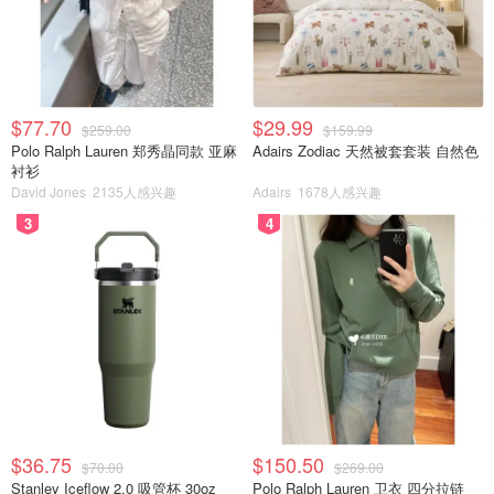
$77.70
$29.99
$259.00
$159.99
Polo Ralph Lauren 郑秀晶同款 亚麻
Adairs Zodiac 天然被套套装 自然色
衬衫
David Jones
2135人感兴趣
Adairs
1678人感兴趣
3
4
$36.75
$150.50
$70.00
$269.00
Stanley Iceflow 2.0 吸管杯 30oz
Polo Ralph Lauren 卫衣 四分拉链