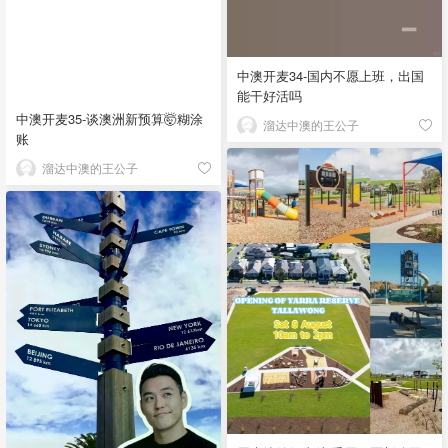
中澳开麦34-国内不愿上班，出国
能干好活吗
中澳开麦35-谈澳洲新预算🤯糊涂
溜达中澳的王公子
账
溜达中澳的王公子