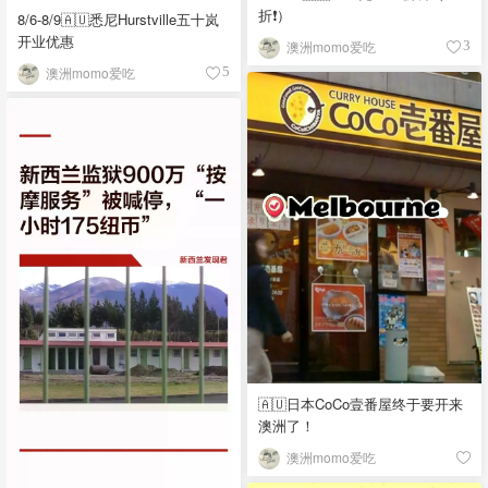
折❗）
8/6-8/9🇦🇺悉尼Hurstville五十岚
开业优惠
澳洲momo爱吃
3
澳洲momo爱吃
5
🇦🇺日本CoCo壹番屋终于要开来
澳洲了！
澳洲momo爱吃