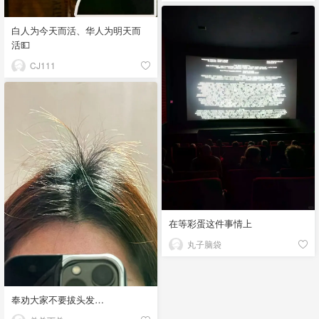
白人为今天而活、华人为明天而
活💵
CJ111
在等彩蛋这件事情上
丸子脑袋
奉劝大家不要拔头发…