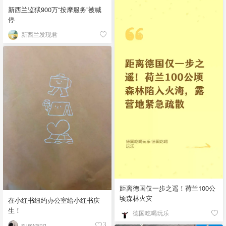
新西兰监狱900万“按摩服务”被喊
停
新西兰发现君
距离德国仅一步之遥！荷兰100公
顷森林火灾
在小红书纽约办公室给小红书庆
生！
德国吃喝玩乐
suewang__
3