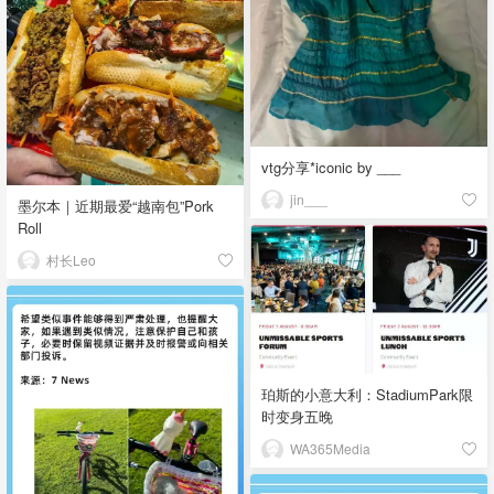
vtg分享*iconic by ___
jin___
墨尔本｜近期最爱“越南包”Pork
Roll
村长Leo
珀斯的小意大利：StadiumPark限
时变身五晚
WA365Media