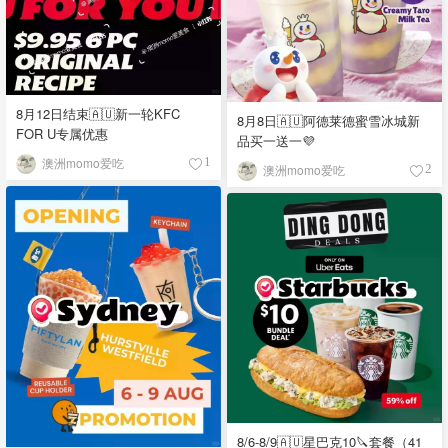
8月12日结束🇦🇺新一轮KFC
8月8日🇦🇺阿德莱德蜜雪冰城新
FOR U专属优惠
品买一送一💜
澳洲momo爱吃
1
澳洲momo爱吃
2
8/6-8/9🇦🇺星巴克10🔪套餐（41