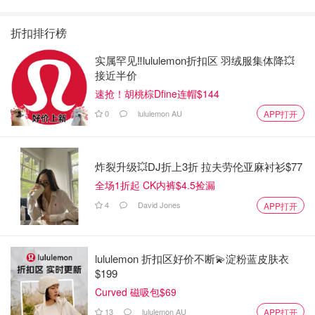
折扣排行榜
实属罕见‼️lululemon折扣区 羽绒服集体降💥
接近半价
速抢！胡桃棕Dfine连帽$144
0
lululemon AU
APP打开
炸裂升级💥DJ折上3折 拉夫劳伦亚麻衬衫$77
全场1折起 CK内裤$4.5捡漏
4
David Jones
APP打开
lululemon 折扣区好价不断💫淀粉蓝皮肤衣
$199
Curved 磁吸包$69
13
lululemon AU
APP打开