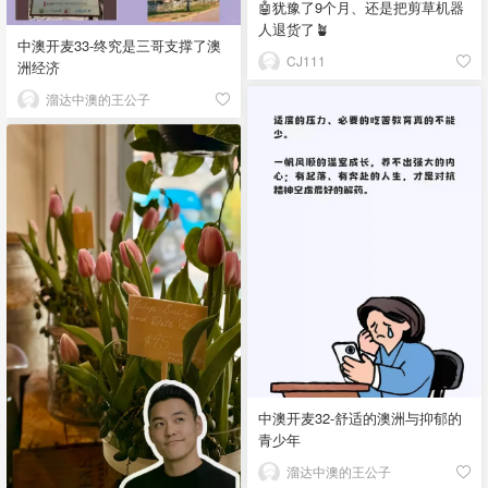
🤖犹豫了9个月、还是把剪草机器
人退货了🪴
中澳开麦33-终究是三哥支撑了澳
CJ111
洲经济
溜达中澳的王公子
中澳开麦32-舒适的澳洲与抑郁的
青少年
溜达中澳的王公子