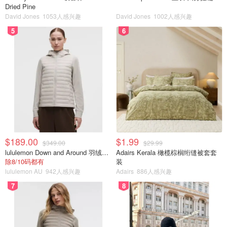
Dried Pine
David Jones
1053人感兴趣
David Jones
1002人感兴趣
5
6
$189.00
$1.99
$349.00
$29.99
lululemon Down and Around 羽绒夹克
Adairs Kerala 橄榄棕榈绗缝被套套
除8/10码都有
装
lululemon AU
942人感兴趣
Adairs
886人感兴趣
7
8