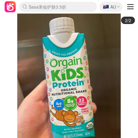
🇦🇺
Sasa美妆护肤3.5折
AU
lululemon折扣上新
SSENSE年中3折
FreshBeauty好价汇总
Cettire降价+叠9折
Farfetch折上8折
WWS Coles超市实拍
viagogo二手票捡漏
Myer清仓1折起
The Outnet奢牌1折起
David Jones 3折起
Flannels大牌1折
Perfumes Club护肤1折
AMIRO返校季6.2折
Oweek抽奖送Airpods
Amazon折扣汇总
eToro入金$200送$50
Amazon数码好物
ICONIC本周7.5折
ThedoubleF高奢地板价
Moose Knuckles 6折
丝芙兰5折起
EUFY官网3.7折起
Selenichast首饰2折
Trip机票酒店促销
YSL送5件彩妆礼
Amazon家居好物
BIGBANG巡演开票
David Jones时尚3折
Amazon美妆护肤
雅漾大喷$8
过敏原检测盒$33
伊索独家赠50ml沐浴露
科颜氏清仓3折
SEALIFE海洋馆门票6折
丝塔芙大白罐$16
订阅Newsletter送香薰
Cult Beauty 6.8折
Harrods圣诞日历2.3折
LN-CC奢牌私促3折
d'Alba空姐喷雾$16
EVE LOM套装逆天2折
Bernardelli独家4折
Adore Beauty 6折起
CT圣诞日历
Mytheresa奢品2.7折
Luxury Escapes 9折
Currentbody美容仪9折
卡诗9折+赠4件礼
MOON Garden Live
ALLSAINTS美衣3折
Roborock扫地机3.7折
Tingo Life水杯$24
Valentino官网5折
CR洗发护发6.3折
1/2