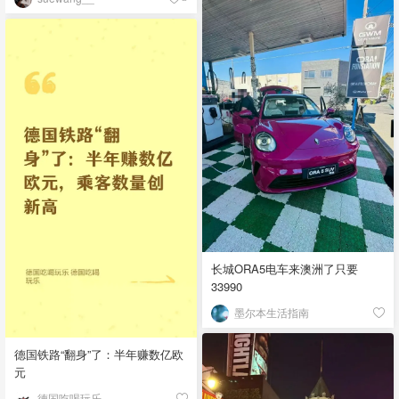
长城ORA5电车来澳洲了只要
33990
墨尔本生活指南
德国铁路“翻身”了：半年赚数亿欧
元
德国吃喝玩乐