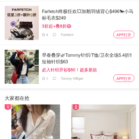
Farfetch终极狂欢💥加鹅羽绒背心$496🐎小马
标毛衣$249
3折起+叠8折😱
4
Farfetch
APP打开
早春叠穿🌿Tommy针织/T恤/卫衣全场5.4折‼️
短袖针织$63
必入针织开衫$80！超多新款
1
Tommy Hilfiger
APP打开
大家都在抢
1
2