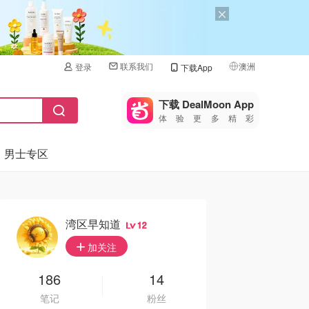
联系我们
澳洲
登录
下载App
🇺🇸
美国
下载 DealMoon App
体验更多精彩
🇨🇳
中国
男士专区
🇨🇦
加拿大
🇬🇧
英国
🇩🇪
德国
湾区早知道
12
🇫🇷
加关注
法国
🇮🇹
186
14
意大利
笔记
粉丝
🇦🇺
澳洲