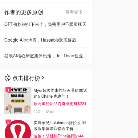
作者的更多原创
查看更多
🇳🇿
新西兰
GPT价格被打下来了，免费用户不限量聊天
Google AI大地震，Hassabis退居幕后
谷歌AI核心班底集体出走，Jeff Dean创业
点击排行榜
Myer超级周末炸场🔥满$100返
$15 Chanel也参与！
乐高重磅新品咚奇刚街机$224
0
Myer
实属罕见‼️lululemon折扣区 羽
绒服集体降💥接近半价
速抢！胡桃棕Dfine连帽$144