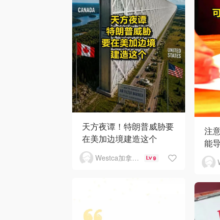
天方夜谭！特朗普威胁要
注
在美加边境建造这个
能
Westca加拿大生活
9