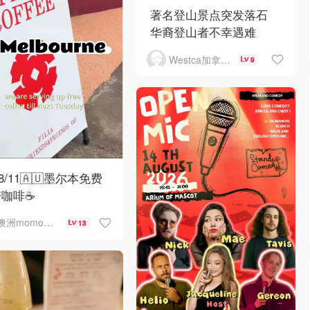
著名登山景点突发落石
华裔登山者不幸遇难
Westca加拿大生活
9
-8/11🇦🇺墨尔本免费
带咖啡☕
澳洲momo爱吃
13