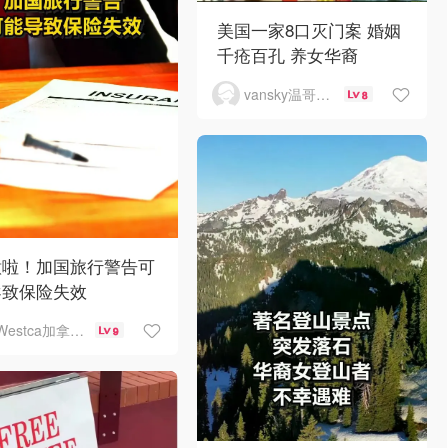
美国一家8口灭门案 婚姻
千疮百孔 养女华裔
vansky温哥华天空
8
意啦！加国旅行警告可
导致保险失效
Westca加拿大生活
9