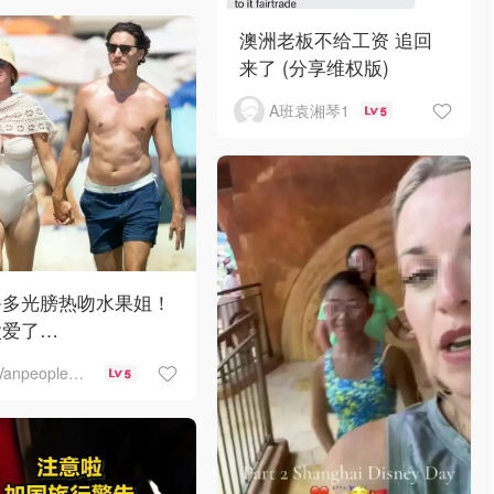
澳洲老板不给工资 追回
来了 (分享维权版)
A班袁湘琴1
5
鲁多光膀热吻水果姐！
太爱了…
Vanpeople人在温哥华
5