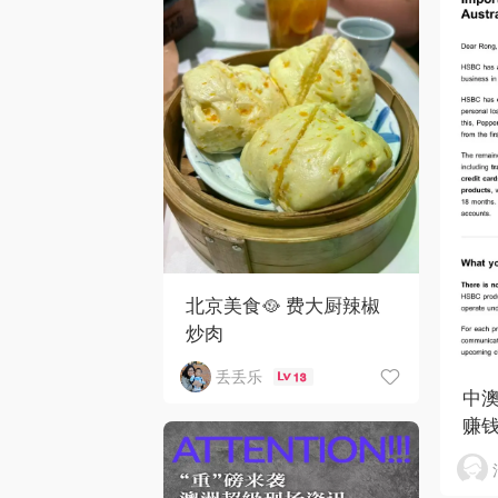
北京美食🥘 费大厨辣椒
炒肉
丢丢乐
13
中澳
赚