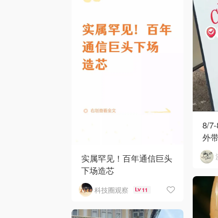
8/7
外
实属罕见！百年通信巨头
下场造芯
科技圈观察
11