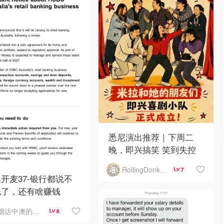
悉尼演出推荐｜下周二
晚，即兴搞笑 笑到失控
RollingDonkey
7
开麦37-银行都说不
钱了，还有啥赚钱
溜达中澳的王公子
8