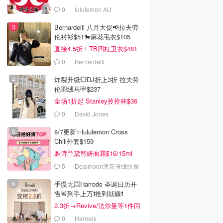
0
lululemon AU
Bernardelli 八月大促📢拉夫劳
伦衬衫$51🐎麻花毛衣$105
直接4.5折！TB四杠卫衣$481
0
Bernardelli
炸裂升级💥DJ折上3折 拉夫劳
伦羽绒马甲$237
全场1折起 Stanley拎拎杯$36
0
David Jones
8/7更新✨lululemon Cross
Chill外套$159
雅诗兰黛智妍面霜$16/15ml
5
Dealmoon澳新省钱快报
手慢无💥Harrods 圣诞日历开
售🚨到手上万❗️抢到就赚❗️
2.3折→Revive/法尔曼等1件回
本！
0
Harrods