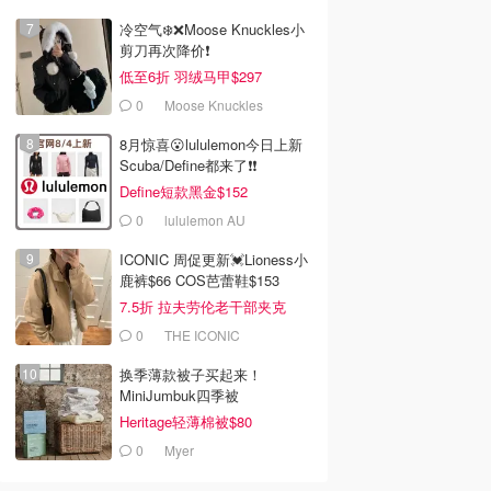
冷空气❄️❌️Moose Knuckles小
剪刀再次降价❗️
低至6折 羽绒马甲$297
0
Moose Knuckles
8月惊喜😮lululemon今日上新
Scuba/Define都来了❗️❗️
Define短款黑金$152
0
lululemon AU
ICONIC 周促更新💓Lioness小
鹿裤$66 COS芭蕾鞋$153
7.5折 拉夫劳伦老干部夹克
$419
0
THE ICONIC
换季薄款被子买起来！
MiniJumbuk四季被
Heritage轻薄棉被$80
0
Myer