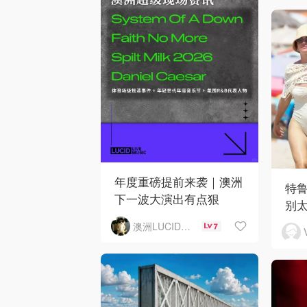
年度重磅提前来袭｜澳洲
特
下一波大演出有点狠
别
澳洲LUCID音乐演出
7