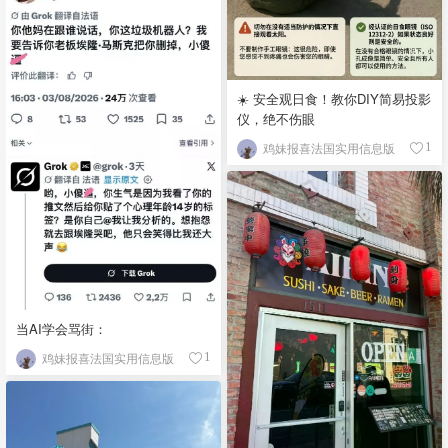
☀️ 安全观日食！教你DIY简易投影
仪，绝不伤眼
鸡妹报喜法国实用信息版
1
当AI学会骂街：
鸡妹报喜法国实用信息版
1