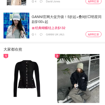
4
David Jones
APP打开
GANNI官网大促升级！5折起+叠9折💥明星同
款$100+起
🎀经典蝴蝶结上衣$132
1
GANNI UK (AU)
APP打开
大家都在抢
1
2