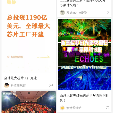
心果球来啦！
澳洲momo爱吃
全球最大芯片工厂开建
科技圈观察
4
西悉尼超美灯光秀🌈早🐦票限时8
哲！
澳洲爱玩站