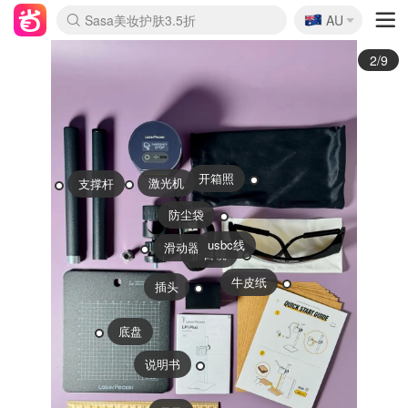
🇦🇺
Sasa美妆护肤3.5折
AU
lululemon折扣上新
SSENSE年中2.5折
FreshBeauty好价汇总
Cettire降价+叠9折
WWS Coles超市实拍
viagogo二手票捡漏
Myer超级周末
The Outnet奢牌1折起
David Jones 3折起
Flannels大牌1折
Perfumes Club护肤1折
AMIRO面罩$251
Amazon折扣汇总
eToro入金$200送$50
Amazon数码好物
ICONIC本周7.5折
ThedoubleF高奢地板价
Moose Knuckles 6折
丝芙兰5折起
EUFY摄像头$98
Selenichast首饰2折
Trip机票酒店促销
YSL送5件彩妆礼
Amazon家居好物
Amazon美妆护肤
雅漾大喷$8
过敏原检测盒$33
伊索独家赠50ml沐浴露
科颜氏高保湿面霜$29
SEALIFE海洋馆门票6折
丝塔芙大白罐$16
订阅Newsletter送香薰
Cult Beauty 6.8折
Harrods圣诞日历$525
LN-CC奢牌私促3折
d'Alba空姐喷雾$16
EVE LOM套装£56
Bernardelli独家4折
Adore Beauty 6折起
CT圣诞日历
Mytheresa奢品2.7折
Luxury Escapes 9折
Currentbody美容仪$881
MOON Garden Live
Roborock扫地机$649
Tingo Life水杯$24
Valentino官网5折
CR洗护套装$23
修丽可4件套$159
Myer彩妆2件7折
GANNI官网4.5折
Stylevana韩妆4折
Tessabit高奢8.5折
OGX洗发水$11
Amazon阿德莱德次日达
卡诗8.5折+赠礼
Philips Hue灯具8折
3/9