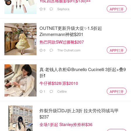
YSL四宫格眼影$91($130)👀
9
Sephora
APP打开
OUTNET更新升级大促✨1.5折起
Zimmermann神裙$201
热巴同款SW过膝靴$207
0
The Outnet.com
APP打开
真·老钱人衣柜🧥Brunello Cucinelli 3折起+叠9
折❗️
牛仔裤$528/原$2010
1
Cettire
APP打开
炸裂升级💥DJ折上3折 拉夫劳伦羽绒马甲
$237
全场1折起 Stanley拎拎杯$36