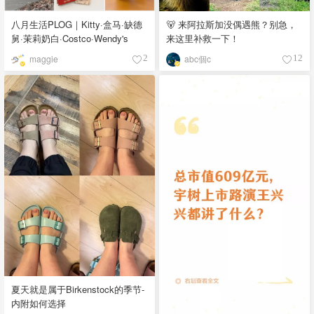
八月生活PLOG｜Kitty·盒马·缺德
🐻 来阿拉斯加没偶遇熊？别急，
舅·茉莉奶白·Costco·Wendy's
来这里补救一下！
maggie
abc個c
2
12
夏天就是属于Birkenstock的季节-
内附如何选择