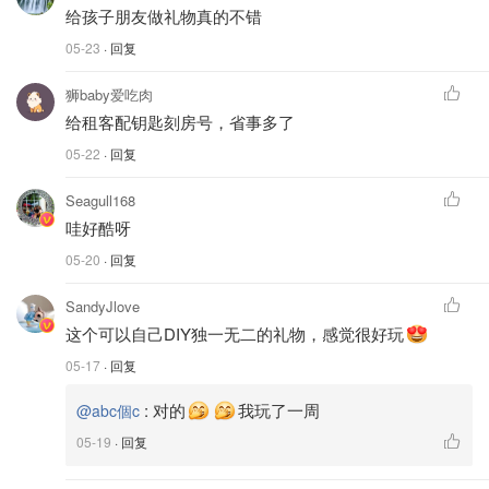
给孩子朋友做礼物真的不错
05-23
· 回复
狮baby爱吃肉
给租客配钥匙刻房号，省事多了
05-22
· 回复
Seagull168
哇好酷呀
05-20
· 回复
SandyJlove
这个可以自己DIY独一无二的礼物，感觉很好玩
05-17
· 回复
:
对的
我玩了一周
@abc個c
05-19
· 回复