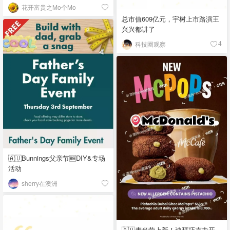
花开富贵之Mo个Mo
总市值609亿元，宇树上市路演王
兴兴都讲了
科技圈观察
4
🇦🇺Bunnings父亲节🆓DIY&专场
活动
sherry在澳洲
🇦🇺麦当劳上新！迪拜巧克力开