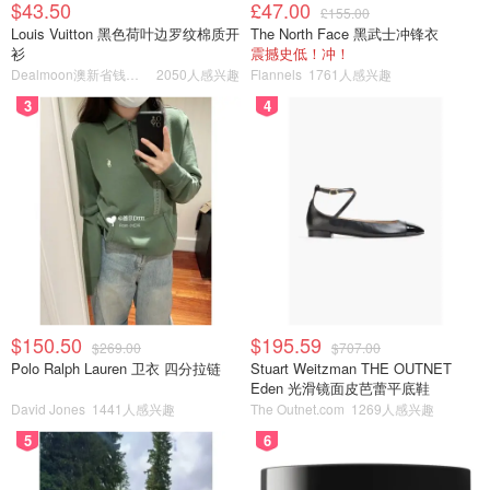
$43.50
£47.00
£155.00
Louis Vuitton 黑色荷叶边罗纹棉质开
The North Face 黑武士冲锋衣
衫
震撼史低！冲！
Dealmoon澳新省钱快报
2050人感兴趣
Flannels
1761人感兴趣
3
4
$150.50
$195.59
$269.00
$707.00
Polo Ralph Lauren 卫衣 四分拉链
Stuart Weitzman THE OUTNET
Eden 光滑镜面皮芭蕾平底鞋
David Jones
1441人感兴趣
The Outnet.com
1269人感兴趣
5
6