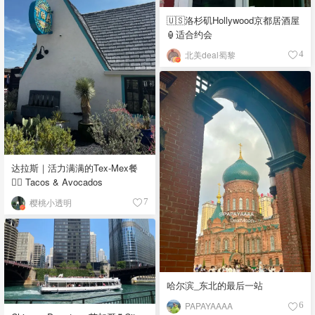
🇺🇸洛杉矶Hollywood京都居酒屋
🏮适合约会
北美deal蜀黎
4
达拉斯｜活力满满的Tex-Mex餐
👉🏼 Tacos & Avocados
樱桃小透明
7
哈尔滨_东北的最后一站
PAPAYAAAA
6