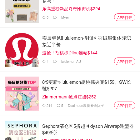
参与！
乐高重磅新品咚奇刚街机$224
5
Myer
APP打开
实属罕见‼️lululemon折扣区 羽绒服集体降💥
接近半价
速抢！胡桃棕Dfine连帽$144
4
lululemon AU
APP打开
8/9更新✨lululemon胡桃棕夹克$159、SW长
靴$207
Zimmermann波点短裙$252
214
5
Dealmoon澳新省钱快报
APP打开
Sephora清仓区5折起🔈dyson Airwrap造型器
$499💥