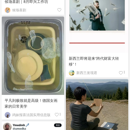
候场喜剧｜8月即兴工作坊
候场喜剧
新西兰即将迎来“跨代财富大转
移”！
新西兰发现君
1
平凡到极致就是高级！德国女画
家的日常美学
鸡妹报喜法国实用信息版
1