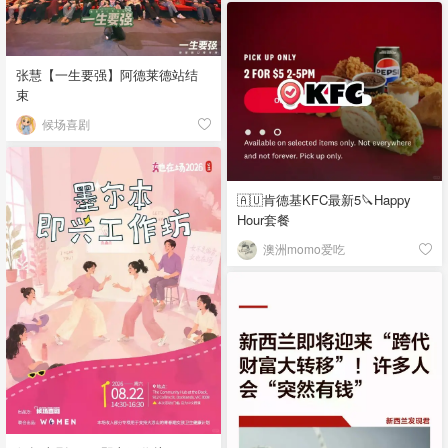
张慧【一生要强】阿德莱德站结
束
候场喜剧
🇦🇺肯德基KFC最新5🔪Happy
Hour套餐
澳洲momo爱吃