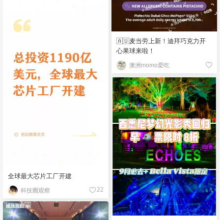
🇦🇺麦当劳上新！迪拜巧克力开
心果球来啦！
澳洲momo爱吃
全球最大芯片工厂开建
科技圈观察
22