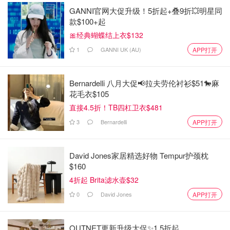
GANNI官网大促升级！5折起+叠9折💥明星同
款$100+起
🎀经典蝴蝶结上衣$132
1
GANNI UK (AU)
APP打开
Bernardelli 八月大促📢拉夫劳伦衬衫$51🐎麻
花毛衣$105
直接4.5折！TB四杠卫衣$481
3
Bernardelli
APP打开
David Jones家居精选好物 Tempur护颈枕
$160
4折起 Brita滤水壶$32
0
David Jones
APP打开
OUTNET更新升级大促✨1.5折起