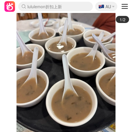
🇦🇺
Sasa美妆护肤3.5折
AU
lululemon折扣上新
SSENSE年中2.5折
FreshBeauty好价汇总
Cettire降价+叠9折
WWS Coles超市实拍
viagogo二手票捡漏
Myer折扣汇总
The Outnet奢牌1折起
David Jones 3折起
Flannels大牌1折
Perfumes Club护肤1折
AMIRO面罩$251
Amazon折扣汇总
eToro入金$200送$50
Amazon数码好物
ICONIC本周7.5折
ThedoubleF高奢地板价
Moose Knuckles 6折
EUFY摄像头$98
Selenichast首饰2折
Trip机票酒店促销
YSL送5件彩妆礼
Amazon家居好物
Amazon美妆护肤
雅漾大喷$8
过敏原检测盒$33
科颜氏高保湿面霜$29
SEALIFE海洋馆门票6折
丝塔芙大白罐$16
订阅Newsletter送香薰
Cult Beauty 6.8折
Harrods圣诞日历$525
LN-CC奢牌私促3折
d'Alba空姐喷雾$16
EVE LOM套装£56
Bernardelli独家4折
Adore Beauty 6折起
CT圣诞日历
Mytheresa奢品2.7折
Luxury Escapes 9折
Currentbody美容仪$881
MOON Garden Live
Roborock扫地机$649
Tingo Life水杯$24
Valentino官网5折
CR洗护套装$23
修丽可4件套$159
GANNI官网4.5折
Stylevana韩妆4折
Tessabit高奢8.5折
OGX洗发水$11
Amazon阿德莱德次日达
卡诗8.5折+赠礼
Philips Hue灯具8折
La Mer送8件礼值$529
2/2