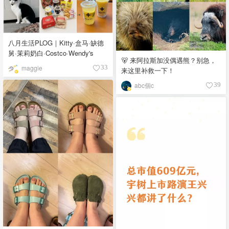
八月生活PLOG｜Kitty·盒马·缺德
舅·茉莉奶白·Costco·Wendy's
🐻 来阿拉斯加没偶遇熊？别急，
maggie
33
来这里补救一下！
abc個c
39