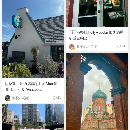
🇺🇸洛杉矶Hollywood京都居酒屋
🏮适合约会
北美deal蜀黎
14
达拉斯｜活力满满的Tex-Mex餐
👉🏼 Tacos & Avocados
樱桃小透明
21