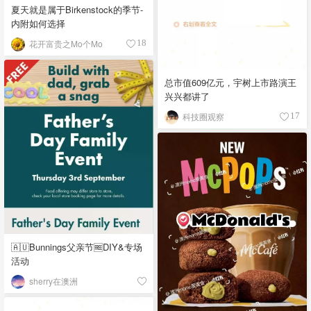
夏天就是属于Birkenstock的季节-
内附如何选择
花开富贵之Mo个Mo
18
总市值609亿元，宇树上市路演王
兴兴都讲了
科技圈观察
17
🇦🇺Bunnings父亲节🆓DIY&专场
活动
sherry在澳洲