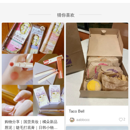
猜你喜欢
Taco Bell
aabbccc
2
购物分享｜国货美妆｜橘朵新品
唇泥｜睫毛打底膏｜日韩小物｜