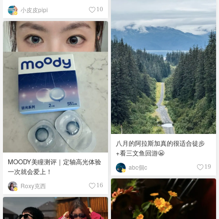
眼线笔｜美甲DIY💅
小皮皮pipi
10
八月的阿拉斯加真的很适合徒步
+看三文鱼回游😬
MOODY美瞳测评｜定轴高光体验
abc個c
19
一次就会爱上！
Roxy克西
16