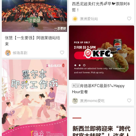
西悉尼超美灯光秀🌈早🐦票限时8
哲！
澳洲爱玩站
张慧【一生要强】阿德莱德站结
束
候场喜剧
🇦🇺肯德基KFC最新5🔪Happy
Hour套餐
澳洲momo爱吃