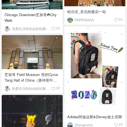
哈尔滨_东北的最后一站
Chicago Downtown芝加哥☘️City
PAPAYAAAA
Walk
16
热爱生活和自由的轻舞飞扬
24
芝加哥 Field Museum 里的Cyrus
Tang Hall of China（唐仲英中国
馆）
热爱生活和自由的轻舞飞扬
18
Adidas阿迪达斯&Disney迪士尼🎒
Zhengmmm
19