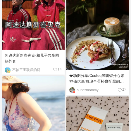
阿迪达斯新春夹克-和儿子共享同
款外套
不被三宝耽误的妈
14
❤️动图分享/Costco黑胡椒开心果
神仙吃法/玫瑰全蛋松饼配黑胡椒
开心果碎太惊艳😍
supermommy
27