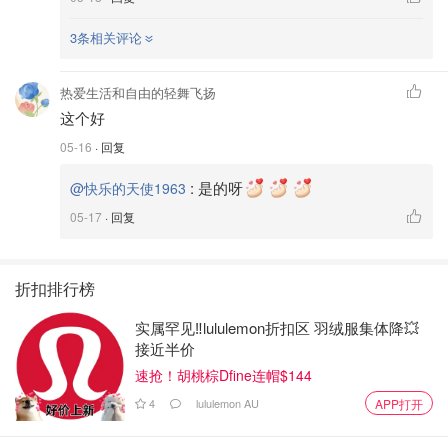
3条相关评论
热爱生活和自由的轻舞飞扬
这个好
05-16
· 回复
:
是的呀
@快乐的天使1963
05-17
· 回复
折扣排行榜
实属罕见‼️lululemon折扣区 羽绒服集体降💥
接近半价
速抢！胡桃棕Dfine连帽$144
4
lululemon AU
APP打开