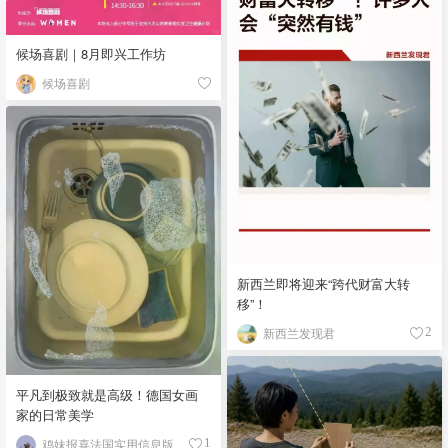
候场喜剧｜8月即兴工作坊
候场喜剧
新西兰即将迎来“跨代财富大转
移”！
新西兰发现君
2
平凡到极致就是高级！德国女画
家的日常美学
鸡妹报喜法国实用信息版
1