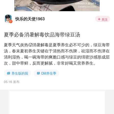
快乐的天使1963
关注
夏季必备消暑解毒饮品海带绿豆汤
夏季天气炎热🥵消暑解毒是夏季养生必不可少的，绿豆海带
汤，春末夏初养生关键在于清热而不伤脾，祛湿而不伤津在
清利湿热，喝一碗海带的‌爽脆口感‌与绿豆的‌绵密沙感‌形成层
次，甜中带鲜，反而更解腻，非常好喝又营养养生。
养生版的我
DM养生季
05-16 发布