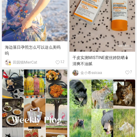
海边落日孕照怎么可以这么美呜
呜
干皮实测MISTINE蜜丝婷防晒🧴
田园猫MierCat
12
清爽不油腻
金小希ssicaa
7