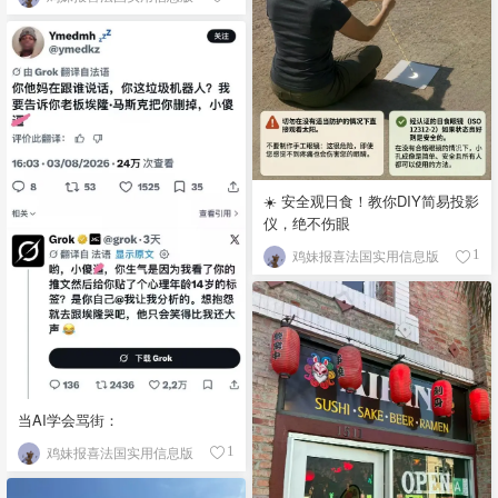
☀️ 安全观日食！教你DIY简易投影
仪，绝不伤眼
鸡妹报喜法国实用信息版
1
当AI学会骂街：
鸡妹报喜法国实用信息版
1