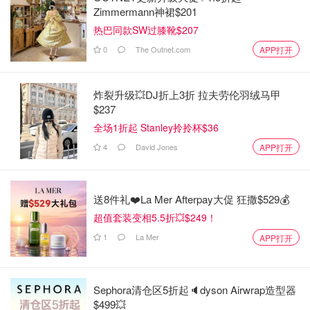
Zimmermann神裙$201
热巴同款SW过膝靴$207
0
The Outnet.com
APP打开
炸裂升级💥DJ折上3折 拉夫劳伦羽绒马甲
$237
全场1折起 Stanley拎拎杯$36
4
David Jones
APP打开
送8件礼❤️La Mer Afterpay大促 狂撒$529💰
超值套装变相5.5折💥$249！
1
La Mer
APP打开
Sephora清仓区5折起🔈dyson Airwrap造型器
$499💥