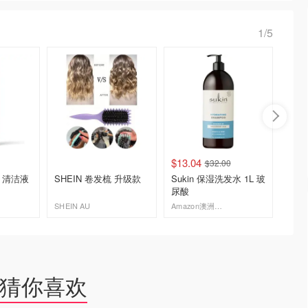
1/5
$13.04
$18.5
$32.00
sh 清洁液
SHEIN 卷发梳 升级款
Sukin 保湿洗发水 1L 玻
OUAI T
尿酸
发水 8
SHEIN AU
Amazon澳洲亚马逊
去购买
去购买
猜你喜欢