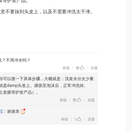
发膜等护发产品。
注意不要抹到头皮上，以及不需要冲洗太干净。
洗？不用冲水吗？
举报
赞
回复
|
|
。你可以搜一下具体步骤…大概就是：洗发水分次少量
就是damp头发上。揉搓至泡沫后，正常冲洗掉。
上发膜等护发产品）。
举报
赞
回复
|
|
宝
:
谢谢亲
举报
1
回复
|
|