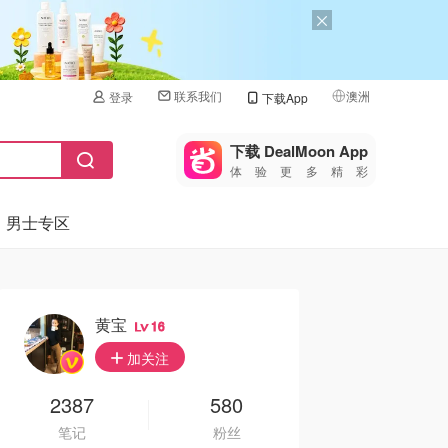
联系我们
澳洲
登录
下载App
🇺🇸
美国
下载 DealMoon App
体验更多精彩
🇨🇳
中国
男士专区
🇨🇦
加拿大
🇬🇧
英国
🇩🇪
德国
黄宝
16
🇫🇷
加关注
法国
🇮🇹
2387
580
意大利
笔记
粉丝
🇦🇺
澳洲