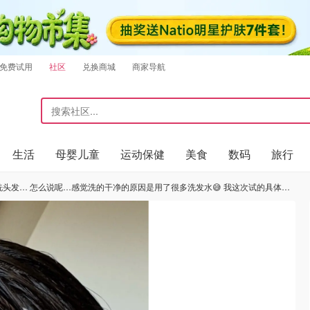
免费试用
社区
兑换商城
商家导航
生活
母婴儿童
运动保健
美食
数码
旅行
了很多洗发水😅 我这次试的具体步骤： 1️⃣ 洗发水分次少量均匀抹在一点点湿的（也就是damp）头发上。 可以拿喷壶，也可以手接点水一滴滴的滴…如果手不抖，也可