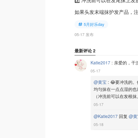
3️⃣ 冲洗前可以在发尾抹上
如果头发末端抹护发产品，
5月好乐day
05-17 发布
最新评论
2
Katie2017
:
亲爱的，干
05-17
@黄宝
:
😂要冲洗的
均匀抹在一点点湿的也
（冲洗前可以在发根抹
05-17
@Katie2017
回复
@黄
05-18