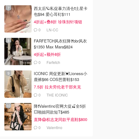
西太后🪐私促暴力清仓❗土星卡
包$94 爱心耳钉$111
4折起+叠8折 珍珠别针项链
$196
0
LN-CC
FARFETCH风衣狂降❓bbr风衣
$1350 Max Mara$824
4折起+额外8折
0
Farfetch
ICONIC 周促更新💓Lioness小
鹿裤$66 COS芭蕾鞋$153
7.5折 拉夫劳伦老干部夹克
$419
0
THE ICONIC
降❗Valentino官网大促🍒全5折
💥啪姐同款短T$485
直降😱权志龙同款平底鞋$800
0
Valentino