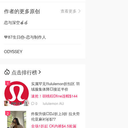
作者的更多原创
查看更多
🇳🇿
新西兰
恋与深空🍎🍏
💙87生日🎂-恋与制作人
ODYSSEY
点击排行榜
实属罕见‼️lululemon折扣区 羽
绒服集体降💥接近半价
速抢！胡桃棕Dfine连帽$144
0
lululemon AU
炸裂升级💥DJ折上3折 拉夫劳
伦亚麻衬衫$77
全场1折起 CK内裤$4.5捡漏