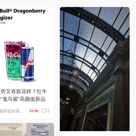
当劳又有新花样？红牛
“鬼马紫”高颜值新品
了，好喝吗？
2
喝草莓抹茶瘦5斤
16