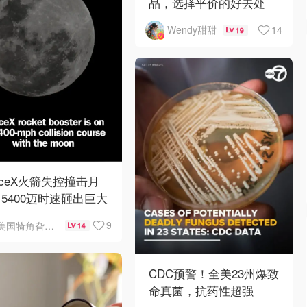
品，选择平价的好去处
14
Wendy甜甜
19
aceX火箭失控撞击月
5400迈时速砸出巨大
石坑
9
美国犄角旮旯新鲜事
14
CDC预警！全美23州爆致
命真菌，抗药性超强