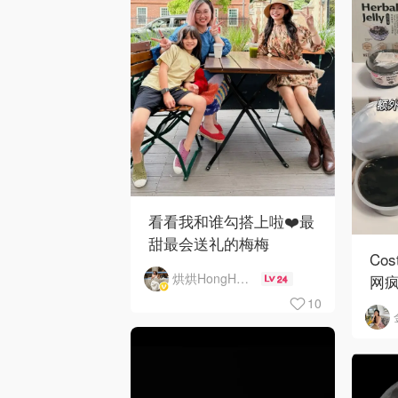
看看我和谁勾搭上啦❤️最
甜最会送礼的梅梅
Co
烘烘HongHong
网
24
10