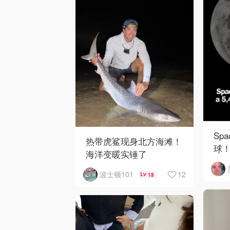
Sp
热带虎鲨现身北方海滩！
球！
海洋变暖实锤了
陨
12
波士顿101
13