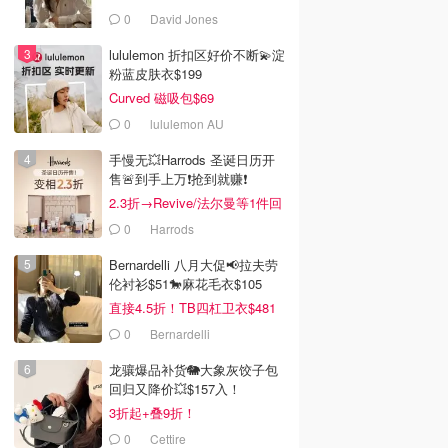
0
David Jones
lululemon 折扣区好价不断💫淀
粉蓝皮肤衣$199
Curved 磁吸包$69
0
lululemon AU
手慢无💥Harrods 圣诞日历开
售🚨到手上万❗️抢到就赚❗️
2.3折→Revive/法尔曼等1件回
本！
0
Harrods
Bernardelli 八月大促📢拉夫劳
伦衬衫$51🐎麻花毛衣$105
直接4.5折！TB四杠卫衣$481
0
Bernardelli
龙骧爆品补货🐘大象灰饺子包
回归又降价💥$157入！
3折起+叠9折！
0
Cettire