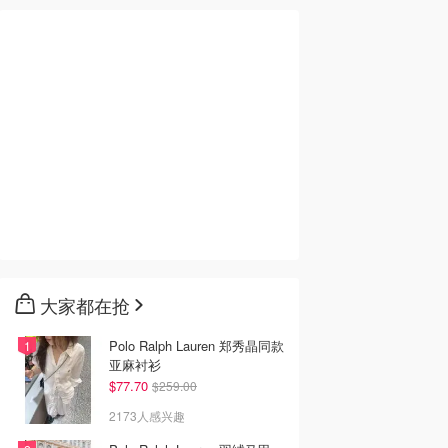
6
$24.39
$70.40
$28.56
$34.99
$88.00
ravel Detox 洗
Kristin Ess 经典一号洗
Oribe Gold Lust 修护洗
9ml
发水 1升 无硫酸盐
发水 250ml
Cult Beauty英国官网
Chemist Warehouse
Adore Beauty
大家都在抢
去购买
去购买
去购买
Polo Ralph Lauren 郑秀晶同款
亚麻衬衫
$77.70
$259.00
2173人感兴趣