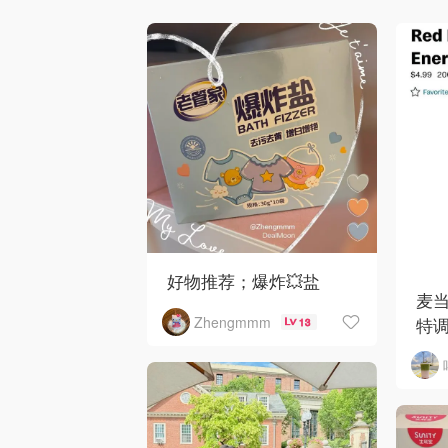
好物推荐；爆炸💥盐
麦
Zhengmmm
特调
13
来