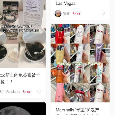
Las Vegas
凯鑫
14
stco新上的龟苓膏被全
疯抢！！
金小希ssicaa
12
Marshalls“寻宝”护发产