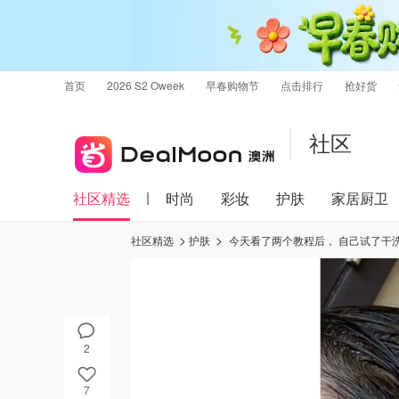
首页
2026 S2 Oweek
早春购物节
点击排行
抢好货
社区
社区精选
时尚
彩妆
护肤
家居厨卫
社区精选
护肤
今天看了两个教程后， 自己试了干洗头发… 怎么说呢…感觉洗的干净的原因是用
2
7