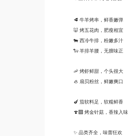
🥩 牛羊烤串，鲜香嫩弹
🐷 烤五花肉，肥瘦相宜
🐄 西冷牛排，粉嫩多汁
🐑 羊排羊腰，无膻味正
🦐 烤虾鲜甜，个头很大
🦪 扇贝粉丝，鲜嫩爽口
🍆 茄软料足，软糯鲜香
🍄‍🟫 烤金针菇，香辣入味
✨ 品类齐全，味蕾狂欢