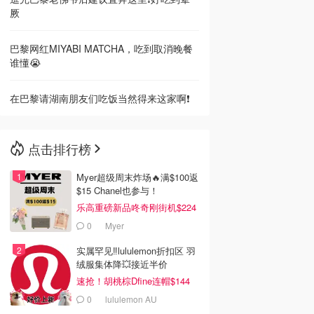
厥
巴黎网红MIYABI MATCHA，吃到取消晚餐
谁懂😭
在巴黎请湖南朋友们吃饭当然得来这家啊❗️
点击排行榜
Myer超级周末炸场🔥满$100返
$15 Chanel也参与！
乐高重磅新品咚奇刚街机$224
0
Myer
实属罕见‼️lululemon折扣区 羽
绒服集体降💥接近半价
速抢！胡桃棕Dfine连帽$144
0
lululemon AU