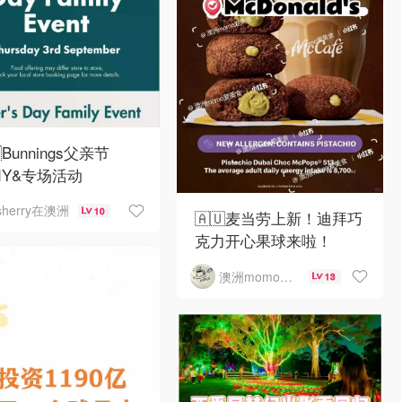
Bunnings父亲节
DIY&专场活动
sherry在澳洲
10
🇦🇺麦当劳上新！迪拜巧
克力开心果球来啦！
澳洲momo爱吃
13