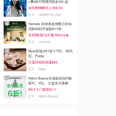
+叠9折💥明星同款$100+起
🎀经典蝴蝶结上衣$132
0
GANNI UK (AU)
Harrods 2026美妆倒数日历📅
花$525到手超$2217🤩
含AB眼霜/法尔曼/Revive🔥
0
Harrods
Myer彩妆2件7折💄YSL、阿玛
尼、Prada
兰蔻持妆粉底液$44
0
Myer
Adore Beauty全场低至6折❗修
丽可、YSL、兰蔻等大牌🎁
SK-II入门套装$111
0
Adore Beauty