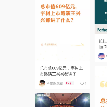
🇦
🆓
总市值609亿元，宇树上
市路演王兴兴都讲了
4
科技圈观察
11