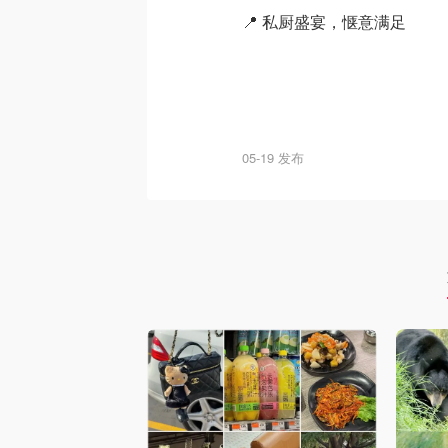
📍 私厨盛宴，惬意满足
05-19 发布