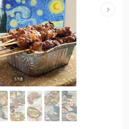
1
/18