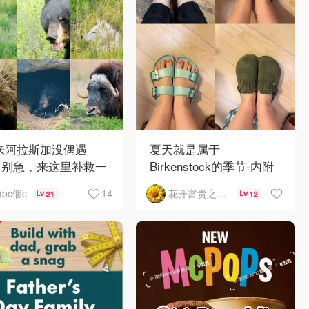
 来阿拉斯加没偶遇
夏天就是属于
？别急，来这里补救一
Birkenstock的季节-内附
！
如何选择
14
abc個c
花开富贵之Mo个Mo
21
12