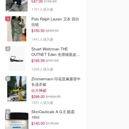
£47.00
£155.00
1761人感兴趣
Polo Ralph Lauren 卫衣 四分
拉链
$150.50
$269.00
1441人感兴趣
Stuart Weitzman THE
OUTNET Eden 光滑镜面皮芭
蕾平底鞋
$195.59
$707.00
1269人感兴趣
Zimmermann 印花亚麻露背中
长连衣裙
出片神裙
$299.00
$1494.00
1251人感兴趣
SkinCeuticals A.G.E.眼霜
15ml
$140.00
$175.00