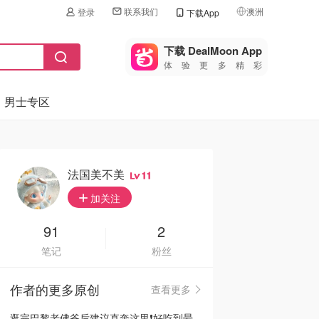
联系我们
澳洲
登录
下载App
🇺🇸
美国
下载 DealMoon App
体验更多精彩
🇨🇳
中国
男士专区
🇨🇦
加拿大
🇬🇧
英国
🇩🇪
德国
法国美不美
11
🇫🇷
加关注
法国
🇮🇹
91
2
意大利
笔记
粉丝
🇦🇺
澳洲
作者的更多原创
查看更多
🇳🇿
新西兰
逛完巴黎老佛爷后建议直奔这里❗️好吃到晕