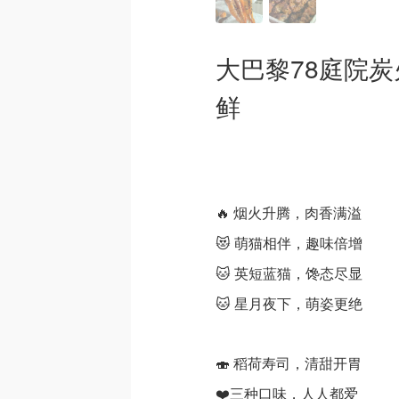
大巴黎78庭院
鲜
🔥 烟火升腾，肉香满溢
😻 萌猫相伴，趣味倍增
🐱 英短蓝猫，馋态尽显
🐱 星月夜下，萌姿更绝
🍣 稻荷寿司，清甜开胃
❤️三种口味，人人都爱