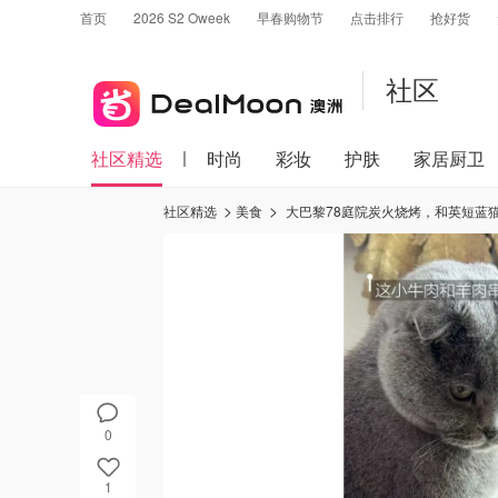
首页
2026 S2 Oweek
早春购物节
点击排行
抢好货
社区
社区精选
时尚
彩妆
护肤
家居厨卫
社区精选
美食
大巴黎78庭院炭火烧烤，和英短蓝
0
1