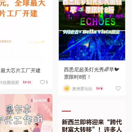
西悉尼超美灯光秀🌈早🐦
球最大芯片工厂开建
票限时8哲！
5
科技圈观察
11
澳洲爱玩站
9