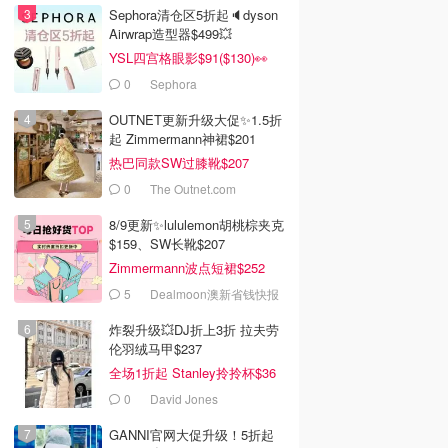
Sephora清仓区5折起🔈dyson
Airwrap造型器$499💥
YSL四宫格眼影$91($130)👀
0
Sephora
OUTNET更新升级大促✨1.5折
起 Zimmermann神裙$201
热巴同款SW过膝靴$207
0
The Outnet.com
8/9更新✨lululemon胡桃棕夹克
$159、SW长靴$207
Zimmermann波点短裙$252
5
Dealmoon澳新省钱快报
炸裂升级💥DJ折上3折 拉夫劳
伦羽绒马甲$237
全场1折起 Stanley拎拎杯$36
0
David Jones
GANNI官网大促升级！5折起