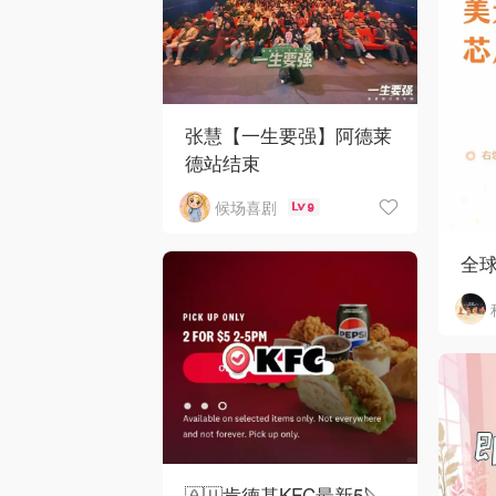
张慧【一生要强】阿德莱
德站结束
候场喜剧
9
全
🇦🇺肯德基KFC最新5🔪