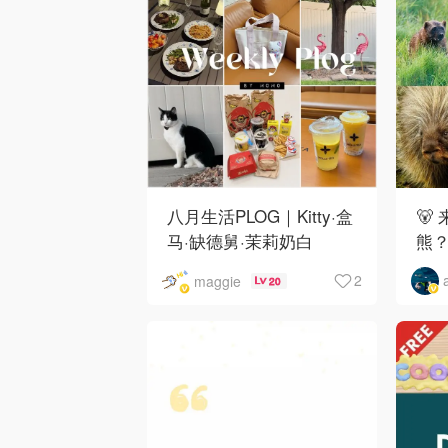
八月生活PLOG｜Kitty·盒
🐻
马·缺德舅·茉莉奶白
熊
·Costco·Wendy's
下
2
maggie
20