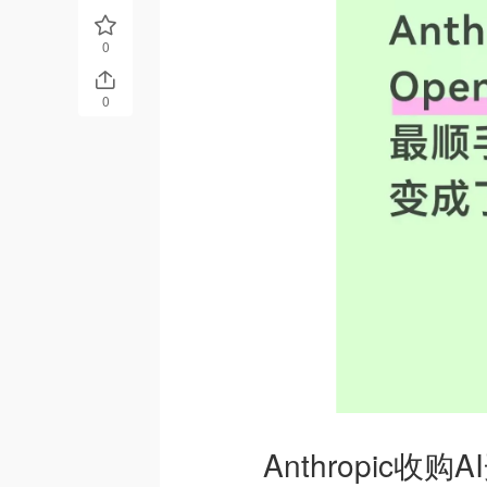
0
0
Anthropic收购