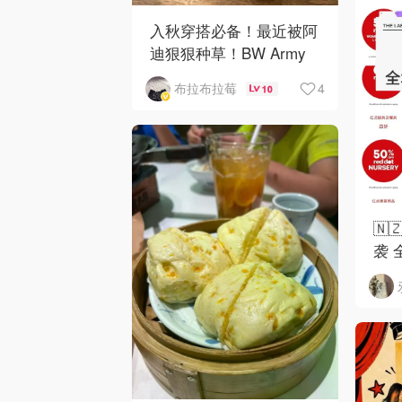
入秋穿搭必备！最近被阿
迪狠狠种草！BW Army
和 Sambae 值得拥有！
4
布拉布拉莓
10
🇳
袭 