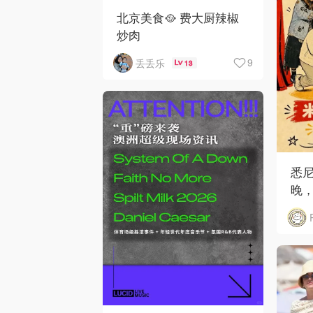
北京美食🥘 费大厨辣椒
炒肉
9
丢丢乐
13
悉
晚，