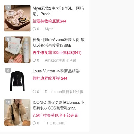
Myer彩妆2件7折💄YSL、阿玛
尼、Prada
兰蔻持妆粉底液$44
0
Myer
神价回归👉Avene雅漾大促 敏
肌必备活泉喷雾仅$8⛲️
再生修复霜100ml仅$28($41)
0
Amazon澳洲亚马逊
Louis Vuitton 本季新品精选
荷叶边罗纹开衫 $44
0
Dealmoon澳新省钱快报
ICONIC 周促更新💓Lioness小
鹿裤$66 COS芭蕾鞋$153
7.5折 拉夫劳伦老干部夹克
$419
0
THE ICONIC