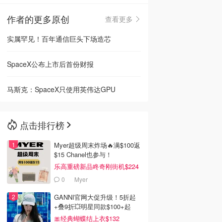
作者的更多原创
查看更多
🇳🇿
新西兰
实属罕见！百年通信巨头下场造芯
SpaceX公布上市后首份财报
马斯克：SpaceX只使用英伟达GPU
点击排行榜
Myer超级周末炸场🔥满$100返
$15 Chanel也参与！
乐高重磅新品咚奇刚街机$224
0
Myer
GANNI官网大促升级！5折起
+叠9折💥明星同款$100+起
🎀经典蝴蝶结上衣$132