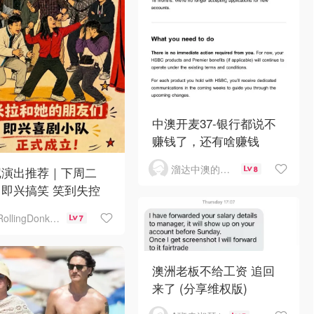
中澳开麦37-银行都说不
赚钱了，还有啥赚钱
溜达中澳的王公子
尼演出推荐｜下周二
8
即兴搞笑 笑到失控
RollingDonkey
7
澳洲老板不给工资 追回
来了 (分享维权版)