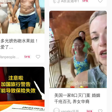
A班袁湘琴1
5
鲁多光膀热吻水果姐！
太爱了…
Vanpeople人在温哥华
5
美国一家8口灭门案 婚姻
千疮百孔 养女华裔
vansky温哥华天空
8