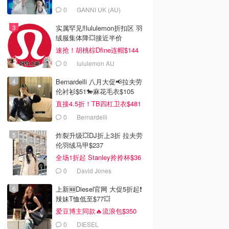
0
GANNI UK (AU)
实属罕见‼️lululemon折扣区 羽
绒服集体降💥接近半价
速抢！胡桃棕Dfine连帽$144
0
lululemon AU
Bernardelli 八月大促📢拉夫劳
伦衬衫$51🐎麻花毛衣$105
直接4.5折！TB四杠卫衣$481
0
Bernardelli
炸裂升级💥DJ折上3折 拉夫劳
伦羽绒马甲$237
全场1折起 Stanley拎拎杯$36
0
David Jones
上新🆕Diesel官网 大促5折起❗️
辣妹T恤低至$77💥
爱豆博主同款🔥流浪包$350
0
DIESEL