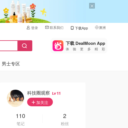
联系我们
澳洲
登录
下载App
🇺🇸
美国
下载 DealMoon App
体验更多精彩
🇨🇳
中国
男士专区
🇨🇦
加拿大
🇬🇧
英国
🇩🇪
德国
科技圈观察
11
🇫🇷
加关注
法国
🇮🇹
110
2
意大利
笔记
粉丝
🇦🇺
澳洲