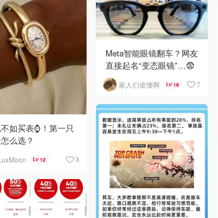
Meta智能眼镜翻车？网友
直接起名“变态眼镜”…😨
7
家人们谁懂啊
16
不如买表⌚️！第一只
表怎么选？
3
LuxMoon
12