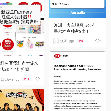
澳洲十大车祸黑点公布！
墨尔本竟独占9席！
1
澳洲印象
9
🇿纽村百货红点大促来
全场低至4折捡漏
邪流纨wendy
11