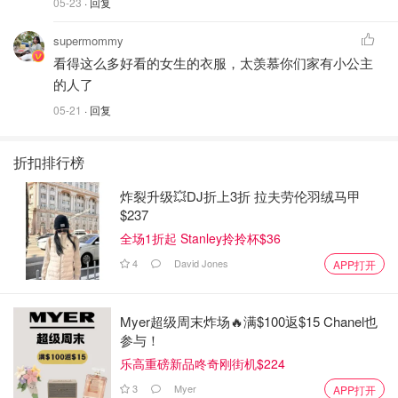
05-23
· 回复
supermommy
看得这么多好看的女生的衣服，太羡慕你们家有小公主
的人了
05-21
· 回复
折扣排行榜
炸裂升级💥DJ折上3折 拉夫劳伦羽绒马甲
$237
全场1折起 Stanley拎拎杯$36
4
David Jones
APP打开
Myer超级周末炸场🔥满$100返$15 Chanel也
参与！
乐高重磅新品咚奇刚街机$224
3
Myer
APP打开