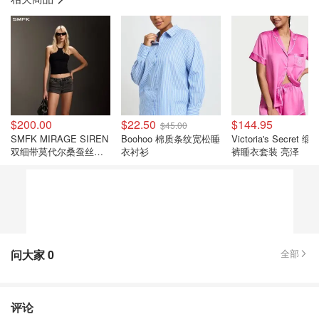
$200.00
$22.50
$144.95
$45.00
SMFK MIRAGE SIREN
Boohoo 棉质条纹宽松睡
Victoria's Secret 
双细带莫代尔桑蚕丝吊
衣衬衫
裤睡衣套装 亮泽
带背心 黑色
问大家
0
全部
评论