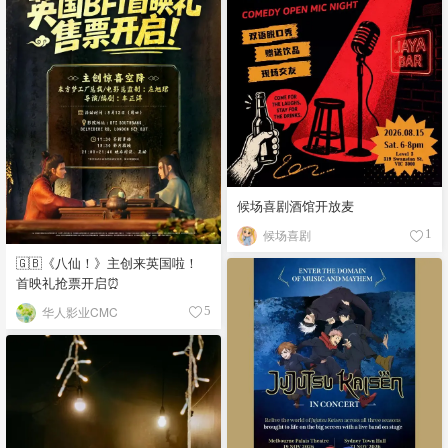
候场喜剧酒馆开放麦
候场喜剧
1
🇬🇧《八仙！》主创来英国啦！
首映礼抢票开启⏰
华人影业CMC
5