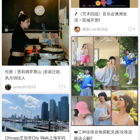
🎵《咒术回战》音乐会澳洲首
演！双城开票❗️
澳新Live资讯站
4
伦敦｜普莉姆罗斯山 |圣诞迁徙,
风月俏佳人
aman910316
1
❤️三种珍珠首饰搭配灵感/珍珠还
Chicago芝加哥City Walk之海军码
能这么戴‼️