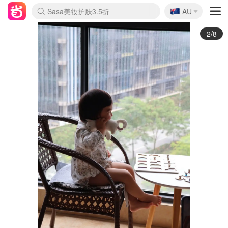
🇦🇺
Sasa美妆护肤3.5折
AU
lululemon折扣上新
SSENSE年中2.5折
FreshBeauty好价汇总
Cettire降价+叠9折
WWS Coles超市实拍
viagogo二手票捡漏
Myer超级周末
The Outnet奢牌1折起
David Jones 3折起
Flannels大牌1折
Perfumes Club护肤1折
AMIRO面罩$251
Amazon折扣汇总
eToro入金$200送$50
Amazon数码好物
ICONIC本周7.5折
ThedoubleF高奢地板价
Moose Knuckles 6折
丝芙兰5折起
EUFY摄像头$98
Selenichast首饰2折
Trip机票酒店促销
YSL送5件彩妆礼
Amazon家居好物
Amazon美妆护肤
雅漾大喷$8
过敏原检测盒$33
伊索独家赠50ml沐浴露
科颜氏高保湿面霜$29
SEALIFE海洋馆门票6折
丝塔芙大白罐$16
订阅Newsletter送香薰
Cult Beauty 6.8折
Harrods圣诞日历$525
LN-CC奢牌私促3折
d'Alba空姐喷雾$16
EVE LOM套装£56
Bernardelli独家4折
Adore Beauty 6折起
CT圣诞日历
Mytheresa奢品2.7折
Luxury Escapes 9折
Currentbody美容仪$881
MOON Garden Live
Roborock扫地机$649
Tingo Life水杯$24
Valentino官网5折
CR洗护套装$23
修丽可4件套$159
Myer彩妆2件7折
GANNI官网4.5折
Stylevana韩妆4折
Tessabit高奢8.5折
OGX洗发水$11
Amazon阿德莱德次日达
卡诗8.5折+赠礼
Philips Hue灯具8折
3/8