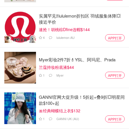
实属罕见‼️lululemon折扣区 羽绒服集体降💥
接近半价
速抢！胡桃棕Dfine连帽$144
4
lululemon AU
APP打开
Myer彩妆2件7折💄YSL、阿玛尼、Prada
兰蔻持妆粉底液$44
1
Myer
APP打开
GANNI官网大促升级！5折起+叠9折💥明星同
款$100+起
🎀经典蝴蝶结上衣$132
1
GANNI UK (AU)
APP打开