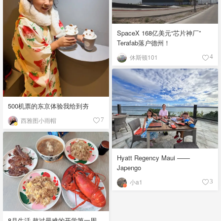
SpaceX 168亿美元“芯片神厂”
Terafab落户德州！
休斯顿101
4
500机票的东京体验我给到夯
西雅图小雨帽
7
Hyatt Regency Maui ——
Japengo
小a1
3
8月生活 熬过最难的开学第一周