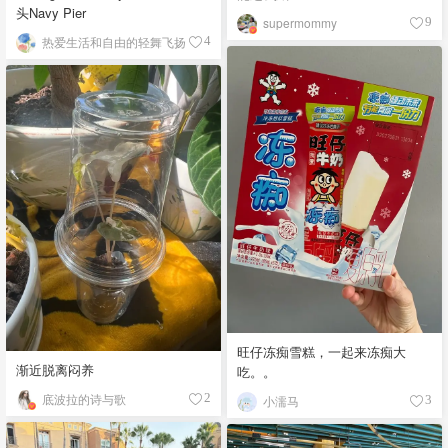
头Navy Pier
supermommy
9
热爱生活和自由的轻舞飞扬
4
旺仔冻痴雪糕，一起来冻痴大
渐近脱离闷养
吃。。
底波拉的诗与歌
2
小濡马
3