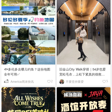
🐟多伦多去哪儿钓鱼？这份地图
旧金山City Walk穿搭｜54岁也爱
全年可用✅
宽松毛衣，上松下紧真的很救比
例
America周末快讯
不要坚持要爱
2
5