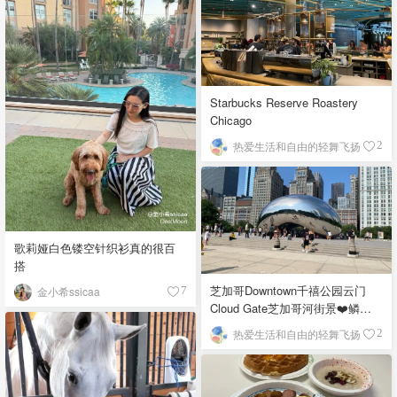
Starbucks Reserve Roastery
Chicago
热爱生活和自由的轻舞飞扬
2
歌莉娅白色镂空针织衫真的很百
搭
芝加哥Downtown千禧公园云门
金小希ssicaa
7
Cloud Gate芝加哥河街景❤️鳞次
栉比的高楼
热爱生活和自由的轻舞飞扬
2