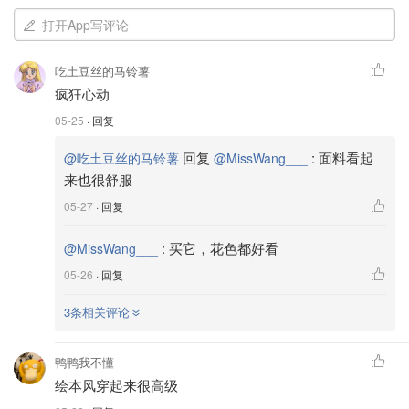
打开App写评论
吃土豆丝的马铃薯
疯狂心动
05-25
· 回复
回复
:
面料看起
@吃土豆丝的马铃薯
@MissWang___
来也很舒服
05-27
· 回复
:
买它，花色都好看
@MissWang___
05-26
· 回复
3条相关评论
鸭鸭我不懂
绘本风穿起来很高级