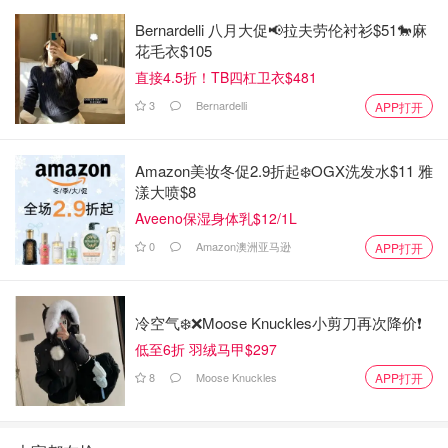
Bernardelli 八月大促📢拉夫劳伦衬衫$51🐎麻
花毛衣$105
直接4.5折！TB四杠卫衣$481
3
Bernardelli
APP打开
Amazon美妆冬促2.9折起❄️OGX洗发水$11 雅
漾大喷$8
Aveeno保湿身体乳$12/1L
0
Amazon澳洲亚马逊
APP打开
冷空气❄️❌️Moose Knuckles小剪刀再次降价❗️
低至6折 羽绒马甲$297
8
Moose Knuckles
APP打开