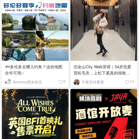
🐟多伦多去哪儿钓鱼？这份地图
旧金山City Walk穿搭｜54岁也爱
全年可用✅
宽松毛衣，上松下紧真的很救比
例
America周末快讯
不要坚持要爱
9
14