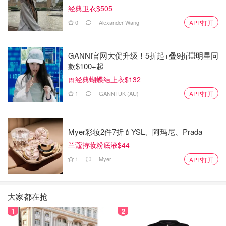
经典卫衣$505
0
Alexander Wang
APP打开
GANNI官网大促升级！5折起+叠9折💥明星同
款$100+起
🎀经典蝴蝶结上衣$132
1
GANNI UK (AU)
APP打开
Myer彩妆2件7折💄YSL、阿玛尼、Prada
兰蔻持妆粉底液$44
1
Myer
APP打开
大家都在抢
1
2