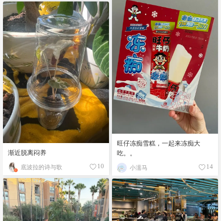
旺仔冻痴雪糕，一起来冻痴大
渐近脱离闷养
吃。。
底波拉的诗与歌
10
小濡马
14