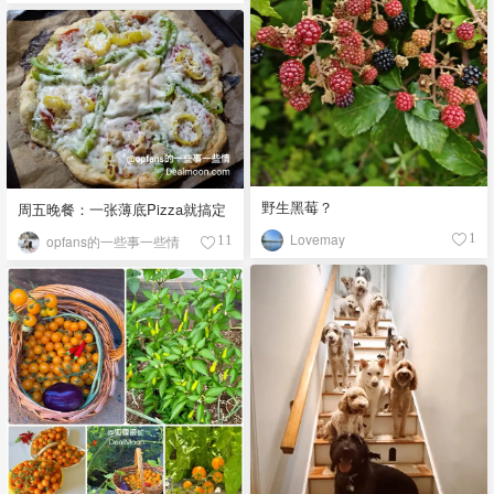
野生黑莓？
周五晚餐：一张薄底Pizza就搞定
Lovemay
1
opfans的一些事一些情
11