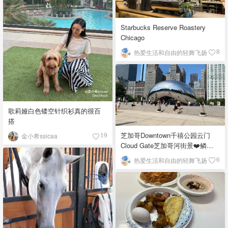
Starbucks Reserve Roastery
Chicago
热爱生活和自由的轻舞飞扬
8
歌莉娅白色镂空针织衫真的很百
搭
芝加哥Downtown千禧公园云门
金小希ssicaa
19
Cloud Gate芝加哥河街景❤️鳞次
栉比的高楼
热爱生活和自由的轻舞飞扬
6