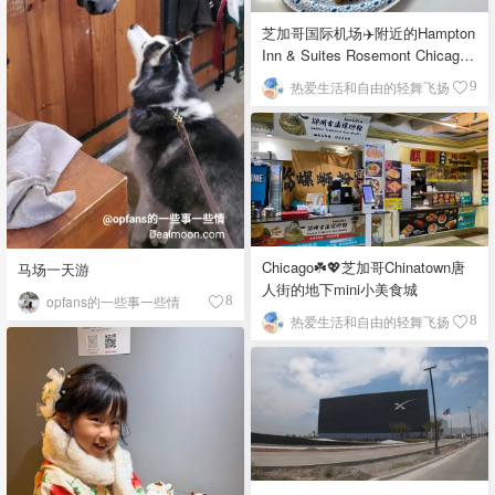
芝加哥国际机场✈️附近的Hampton
Inn & Suites Rosemont Chicago
O'Hare自助早餐
热爱生活和自由的轻舞飞扬
9
Chicago☘️💖芝加哥Chinatown唐
马场一天游
人街的地下mini小美食城
opfans的一些事一些情
8
热爱生活和自由的轻舞飞扬
8