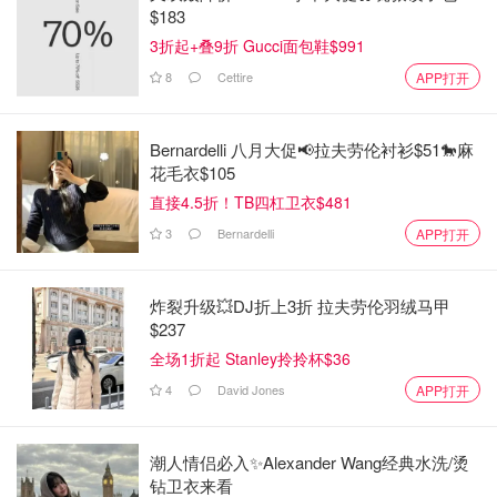
$183
3折起+叠9折 Gucci面包鞋$991
8
Cettire
APP打开
Bernardelli 八月大促📢拉夫劳伦衬衫$51🐎麻
花毛衣$105
直接4.5折！TB四杠卫衣$481
3
Bernardelli
APP打开
炸裂升级💥DJ折上3折 拉夫劳伦羽绒马甲
$237
全场1折起 Stanley拎拎杯$36
4
David Jones
APP打开
潮人情侣必入✨Alexander Wang经典水洗/烫
钻卫衣来看