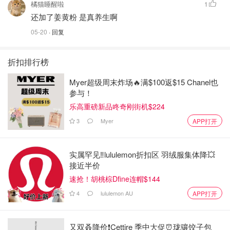
橘猫睡醒啦
1
还加了姜黄粉 是真养生啊
05-20
· 回复
折扣排行榜
Myer超级周末炸场🔥满$100返$15 Chanel也
参与！
乐高重磅新品咚奇刚街机$224
3
Myer
APP打开
实属罕见‼️lululemon折扣区 羽绒服集体降💥
接近半价
速抢！胡桃棕Dfine连帽$144
4
lululemon AU
APP打开
又双叒降价❗️Cettire 季中大促⏰珑骧饺子包