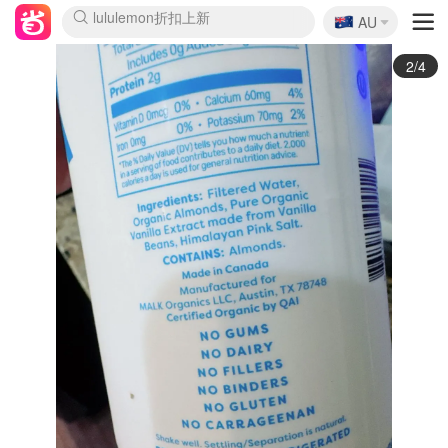
🇦🇺
Sasa美妆护肤3.5折
AU
lululemon折扣上新
SSENSE年中2.5折
FreshBeauty好价汇总
Cettire降价+叠9折
WWS Coles超市实拍
viagogo二手票捡漏
Myer超级周末
The Outnet奢牌1折起
David Jones 3折起
Flannels大牌1折
Perfumes Club护肤1折
AMIRO面罩$251
Amazon折扣汇总
eToro入金$200送$50
Amazon数码好物
ICONIC本周7.5折
ThedoubleF高奢地板价
Moose Knuckles 6折
丝芙兰5折起
EUFY摄像头$98
Selenichast首饰2折
Trip机票酒店促销
YSL送5件彩妆礼
Amazon家居好物
Amazon美妆护肤
雅漾大喷$8
过敏原检测盒$33
伊索独家赠50ml沐浴露
科颜氏高保湿面霜$29
SEALIFE海洋馆门票6折
丝塔芙大白罐$16
订阅Newsletter送香薰
Cult Beauty 6.8折
Harrods圣诞日历$525
LN-CC奢牌私促3折
d'Alba空姐喷雾$16
EVE LOM套装£56
Bernardelli独家4折
Adore Beauty 6折起
CT圣诞日历
Mytheresa奢品2.7折
Luxury Escapes 9折
Currentbody美容仪$881
MOON Garden Live
Roborock扫地机$649
Tingo Life水杯$24
Valentino官网5折
CR洗护套装$23
修丽可4件套$159
Myer彩妆2件7折
GANNI官网4.5折
Stylevana韩妆4折
Tessabit高奢8.5折
OGX洗发水$11
Amazon阿德莱德次日达
卡诗8.5折+赠礼
Philips Hue灯具8折
3/4