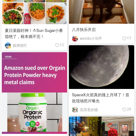
八月快乐开启
夏日菜园封神！🍅Sun Sugar小番
茄绝了，根本摘不完！
weirdo小马甲
13
狐狸很忙
15
SpaceX火箭真的撞上月球了！首
批现场照片曝光
瓜田里的猹
20