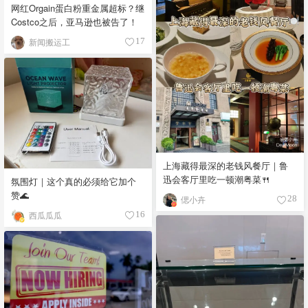
网红Orgain蛋白粉重金属超标？继
Costco之后，亚马逊也被告了！
新闻搬运工
17
上海藏得最深的老钱风餐厅｜鲁
迅会客厅里吃一顿潮粤菜🍴
氛围灯｜这个真的必须给它加个
赞🌊
偲小卉
28
西瓜瓜瓜
16