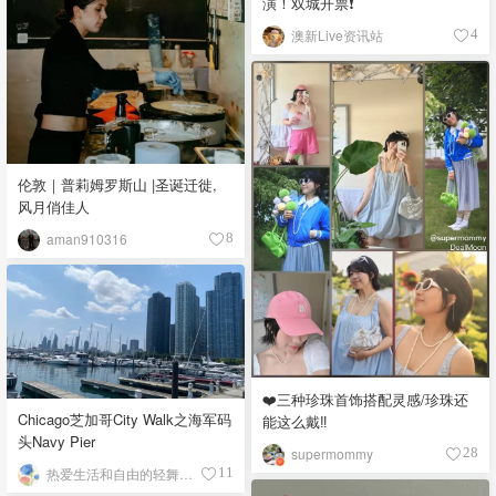
演！双城开票❗️
澳新Live资讯站
4
伦敦｜普莉姆罗斯山 |圣诞迁徙,
风月俏佳人
aman910316
8
❤️三种珍珠首饰搭配灵感/珍珠还
Chicago芝加哥City Walk之海军码
能这么戴‼️
头Navy Pier
supermommy
28
热爱生活和自由的轻舞飞扬
11