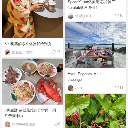
SpaceX 168亿美元“芯片神厂”
Terafab落户德州！
休斯顿101
10
500机票的东京体验我给到夯
西雅图小雨帽
17
Hyatt Regency Maui ——
Japengo
小a1
11
8月生活 熬过最难的开学第一周
终于周末啦！
Summer在漂流
9