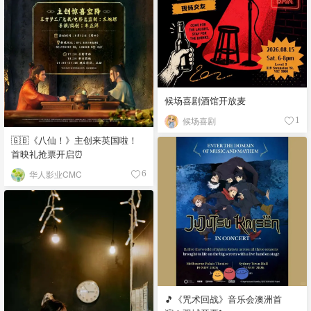
候场喜剧酒馆开放麦
候场喜剧
1
🇬🇧《八仙！》主创来英国啦！
首映礼抢票开启⏰
华人影业CMC
6
🎵《咒术回战》音乐会澳洲首