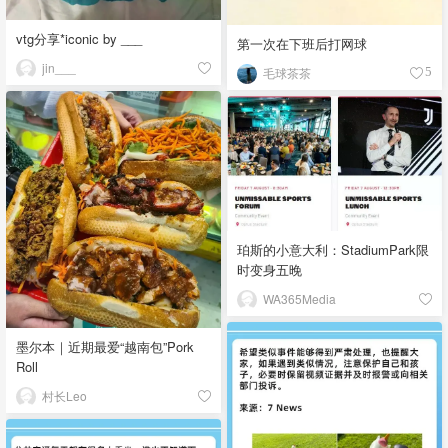
vtg分享*iconic by ___
第一次在下班后打网球
jin___
毛球茶茶
5
珀斯的小意大利：StadiumPark限
时变身五晚
WA365Media
墨尔本｜近期最爱“越南包”Pork
Roll
村长Leo