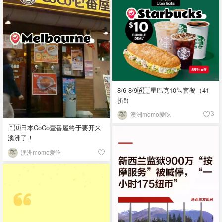
8/6-8/9🇦🇺星巴克10🔪套餐（41
折❗）
澳洲momo爱吃
3
🇦🇺日本CoCo壹番屋终于要开来
澳洲了！
澳洲momo爱吃