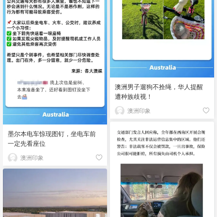
澳洲男子遛狗不拴绳，华人提醒
遭种族歧视！
澳洲印象
墨尔本电车惊现图钉，坐电车前
一定先看座位
澳洲印象