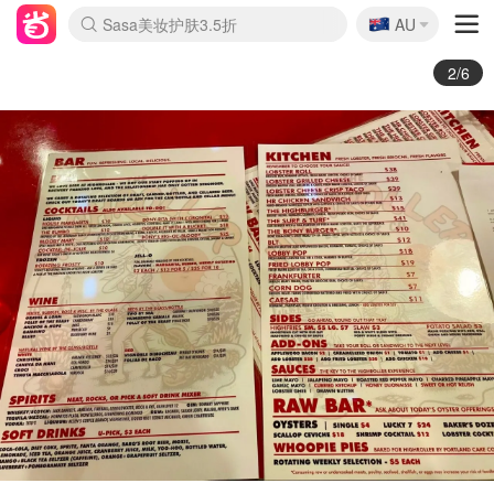
🇦🇺
Sasa美妆护肤3.5折
AU
lululemon折扣上新
SSENSE年中3折
FreshBeauty好价汇总
Cettire降价+叠9折
Farfetch折上8折
WWS Coles超市实拍
viagogo二手票捡漏
Myer清仓1折起
The Outnet奢牌1折起
David Jones 3折起
Flannels大牌1折
Perfumes Club护肤1折
AMIRO返校季6.2折
Oweek抽奖送Airpods
Amazon折扣汇总
eToro入金$200送$50
Amazon数码好物
ICONIC本周7.5折
ThedoubleF高奢地板价
Moose Knuckles 6折
丝芙兰5折起
EUFY官网3.7折起
Selenichast首饰2折
Trip机票酒店促销
YSL送5件彩妆礼
Amazon家居好物
BIGBANG巡演开票
David Jones时尚3折
Amazon美妆护肤
雅漾大喷$8
过敏原检测盒$33
伊索独家赠50ml沐浴露
科颜氏清仓3折
SEALIFE海洋馆门票6折
丝塔芙大白罐$16
订阅Newsletter送香薰
Cult Beauty 6.8折
Harrods圣诞日历2.3折
LN-CC奢牌私促3折
d'Alba空姐喷雾$16
EVE LOM套装逆天2折
Bernardelli独家4折
Adore Beauty 6折起
CT圣诞日历
Mytheresa奢品2.7折
Luxury Escapes 9折
Currentbody美容仪9折
卡诗9折+赠4件礼
MOON Garden Live
ALLSAINTS美衣3折
Roborock扫地机3.7折
Tingo Life水杯$24
Valentino官网5折
CR洗发护发6.3折
2/6