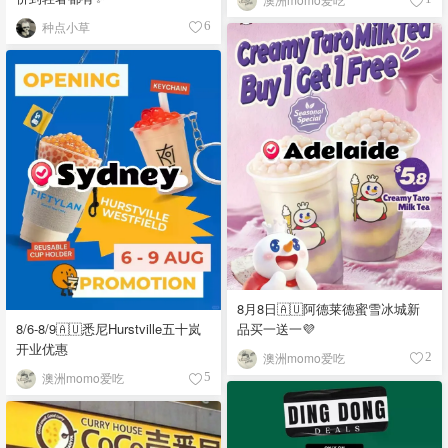
种点小草
6
8月8日🇦🇺阿德莱德蜜雪冰城新
品买一送一💜
8/6-8/9🇦🇺悉尼Hurstville五十岚
开业优惠
澳洲momo爱吃
2
澳洲momo爱吃
5