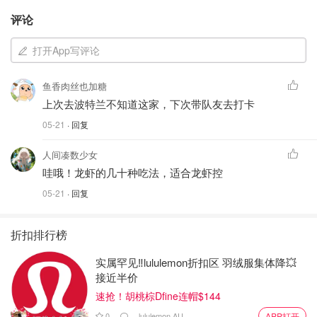
评论
打开App写评论
鱼香肉丝也加糖
上次去波特兰不知道这家，下次带队友去打卡
05-21
· 回复
人间凑数少女
哇哦！龙虾的几十种吃法，适合龙虾控
05-21
· 回复
折扣排行榜
实属罕见‼️lululemon折扣区 羽绒服集体降💥
接近半价
速抢！胡桃棕Dfine连帽$144
0
lululemon AU
APP打开