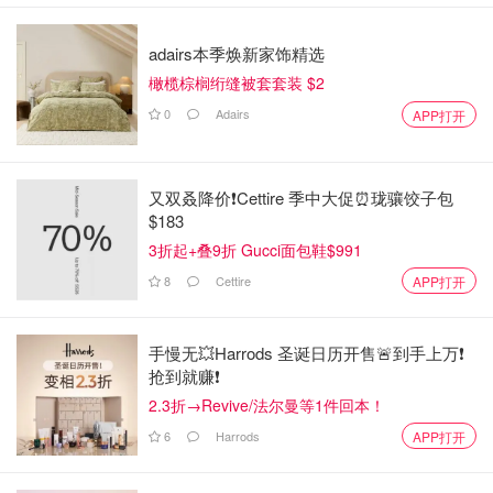
adairs本季焕新家饰精选
橄榄棕榈绗缝被套套装 $2
0
Adairs
APP打开
又双叒降价❗️Cettire 季中大促⏰珑骧饺子包
$183
3折起+叠9折 Gucci面包鞋$991
8
Cettire
APP打开
手慢无💥Harrods 圣诞日历开售🚨到手上万❗️
抢到就赚❗️
2.3折→Revive/法尔曼等1件回本！
6
Harrods
APP打开