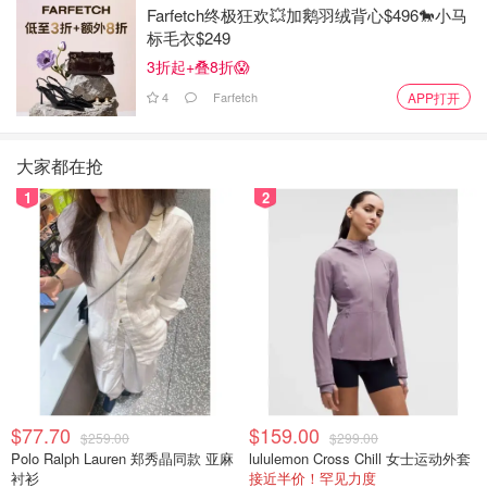
Farfetch终极狂欢💥加鹅羽绒背心$496🐎小马
标毛衣$249
3折起+叠8折😱
4
Farfetch
APP打开
大家都在抢
1
2
$77.70
$159.00
$259.00
$299.00
Polo Ralph Lauren 郑秀晶同款 亚麻
lululemon Cross Chill 女士运动外套
衬衫
接近半价！罕见力度