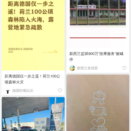
新西兰监狱900万“按摩服务”被喊
停
新西兰发现君
距离德国仅一步之遥！荷兰100公
顷森林火灾
德国吃喝玩乐