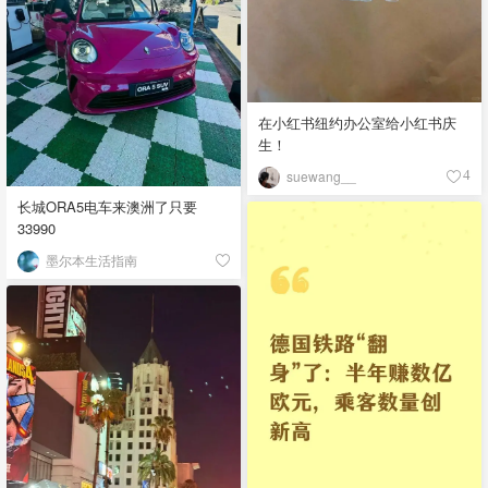
在小红书纽约办公室给小红书庆
生！
suewang__
4
长城ORA5电车来澳洲了只要
33990
墨尔本生活指南