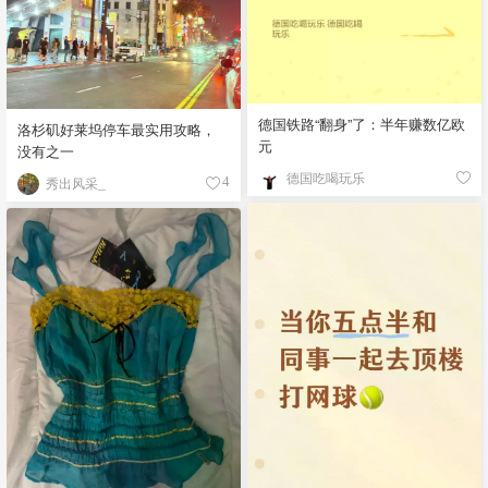
德国铁路“翻身”了：半年赚数亿欧
洛杉矶好莱坞停车最实用攻略，
元
没有之一
德国吃喝玩乐
秀出风采_
4