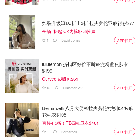
炸裂升级💥DJ折上3折 拉夫劳伦亚麻衬衫$77
全场1折起 CK内裤$4.5捡漏
4
David Jones
APP打开
lululemon 折扣区好价不断💫淀粉蓝皮肤衣
$199
Curved 磁吸包$69
13
lululemon AU
APP打开
Bernardelli 八月大促📢拉夫劳伦衬衫$51🐎麻
花毛衣$105
直接4.5折！TB四杠卫衣$481
3
Bernardelli
APP打开