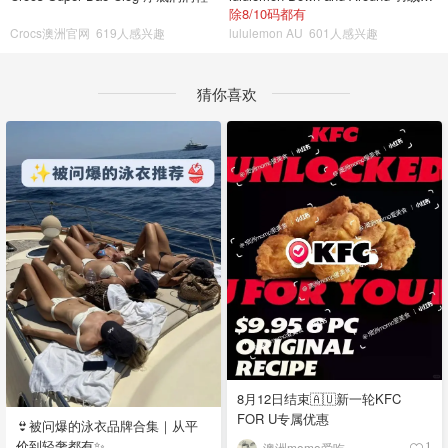
除8/10码都有
Crocs澳洲官网
619人感兴趣
lululemon AU
601人感兴趣
猜你喜欢
8月12日结束🇦🇺新一轮KFC
FOR U专属优惠
👙被问爆的泳衣品牌合集｜从平
价到轻奢都有✨
澳洲momo爱吃
1