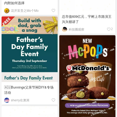
内附如何选择
花开富贵之Mo个Mo
总市值609亿元，宇树上市路演王
兴兴都讲了
科技圈观察
2
🇦🇺Bunnings父亲节🆓DIY&专场
活动
sherry在澳洲