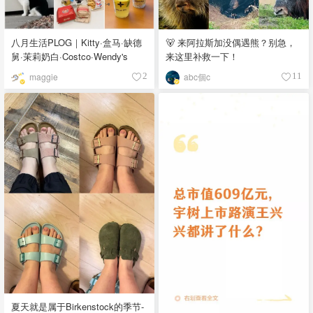
八月生活PLOG｜Kitty·盒马·缺德
🐻 来阿拉斯加没偶遇熊？别急，
舅·茉莉奶白·Costco·Wendy's
来这里补救一下！
maggie
abc個c
2
11
夏天就是属于Birkenstock的季节-