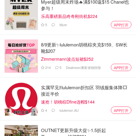
Myer超级周末炸场🔥满$100返$15 Chanel也
参与！
乐高重磅新品咚奇刚街机$224
5
Myer
APP打开
8/9更新✨lululemon胡桃棕夹克$159、SW长
靴$207
Zimmermann波点短裙$252
214
5
Dealmoon澳新省钱快报
APP打开
实属罕见‼️lululemon折扣区 羽绒服集体降💥
接近半价
速抢！胡桃棕Dfine连帽$144
4
lululemon AU
APP打开
OUTNET更新升级大促✨1.5折起