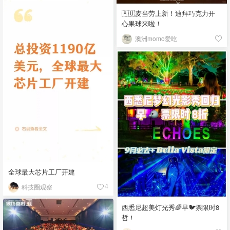
🇦🇺麦当劳上新！迪拜巧克力开
心果球来啦！
澳洲momo爱吃
全球最大芯片工厂开建
科技圈观察
4
西悉尼超美灯光秀🌈早🐦票限时8
哲！