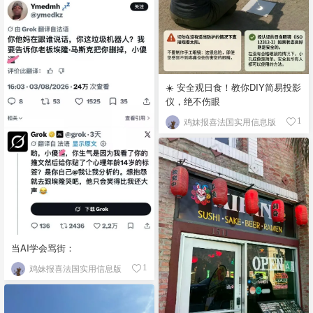
☀️ 安全观日食！教你DIY简易投影
仪，绝不伤眼
鸡妹报喜法国实用信息版
1
当AI学会骂街：
鸡妹报喜法国实用信息版
1