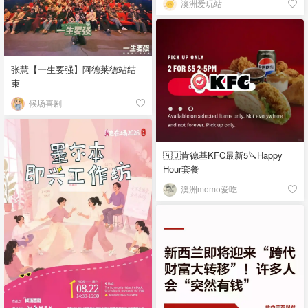
澳洲爱玩站
张慧【一生要强】阿德莱德站结
束
候场喜剧
🇦🇺肯德基KFC最新5🔪Happy
Hour套餐
澳洲momo爱吃