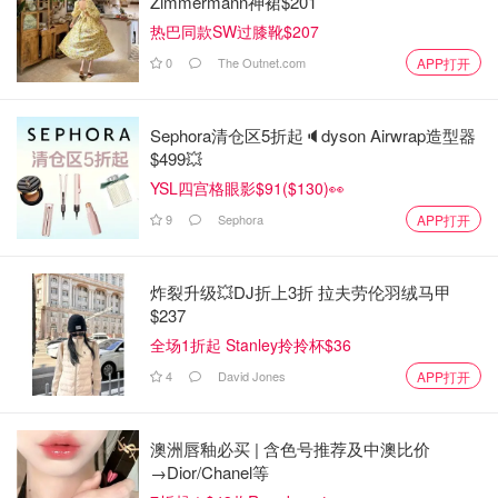
Zimmermann神裙$201
热巴同款SW过膝靴$207
0
The Outnet.com
APP打开
Sephora清仓区5折起🔈dyson Airwrap造型器
$499💥
YSL四宫格眼影$91($130)👀
9
Sephora
APP打开
炸裂升级💥DJ折上3折 拉夫劳伦羽绒马甲
$237
全场1折起 Stanley拎拎杯$36
4
David Jones
APP打开
澳洲唇釉必买 | 含色号推荐及中澳比价
→Dior/Chanel等