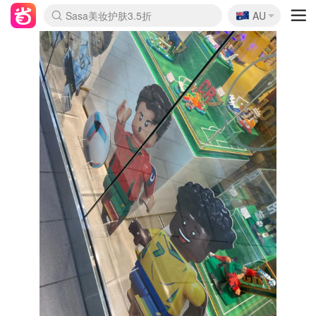
🇦🇺
Sasa美妆护肤3.5折
AU
lululemon折扣上新
SSENSE年中2.5折
FreshBeauty好价汇总
Cettire降价+叠9折
WWS Coles超市实拍
viagogo二手票捡漏
Myer超级周末
The Outnet奢牌1折起
David Jones 3折起
Flannels大牌1折
Perfumes Club护肤1折
AMIRO面罩$251
Amazon折扣汇总
eToro入金$200送$50
Amazon数码好物
ICONIC本周7.5折
ThedoubleF高奢地板价
Moose Knuckles 6折
丝芙兰5折起
EUFY摄像头$98
Selenichast首饰2折
Trip机票酒店促销
YSL送5件彩妆礼
Amazon家居好物
Amazon美妆护肤
雅漾大喷$8
过敏原检测盒$33
伊索独家赠50ml沐浴露
科颜氏高保湿面霜$29
SEALIFE海洋馆门票6折
丝塔芙大白罐$16
订阅Newsletter送香薰
Cult Beauty 6.8折
Harrods圣诞日历$525
LN-CC奢牌私促3折
d'Alba空姐喷雾$16
EVE LOM套装£56
Bernardelli独家4折
Adore Beauty 6折起
CT圣诞日历
Mytheresa奢品2.7折
Luxury Escapes 9折
Currentbody美容仪$881
MOON Garden Live
Roborock扫地机$649
Tingo Life水杯$24
Valentino官网5折
CR洗护套装$23
修丽可4件套$159
Myer彩妆2件7折
GANNI官网4.5折
Stylevana韩妆4折
Tessabit高奢8.5折
OGX洗发水$11
Amazon阿德莱德次日达
卡诗8.5折+赠礼
Philips Hue灯具8折