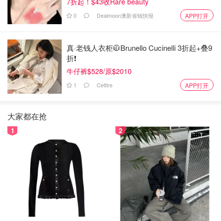
7折起！$43收Rare beauty
0
Dealmoon澳新省钱快报
APP打开
真·老钱人衣柜🧥Brunello Cucinelli 3折起+叠9
折❗️
牛仔裤$528/原$2010
1
Cettire
APP打开
大家都在抢
1
2