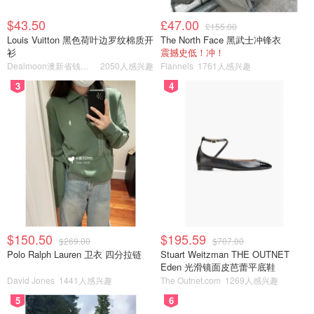
$43.50
£47.00
£155.00
Louis Vuitton 黑色荷叶边罗纹棉质开
The North Face 黑武士冲锋衣
衫
震撼史低！冲！
Dealmoon澳新省钱快报
2050人感兴趣
Flannels
1761人感兴趣
3
4
$150.50
$195.59
$269.00
$707.00
Polo Ralph Lauren 卫衣 四分拉链
Stuart Weitzman THE OUTNET
Eden 光滑镜面皮芭蕾平底鞋
David Jones
1441人感兴趣
The Outnet.com
1269人感兴趣
5
6