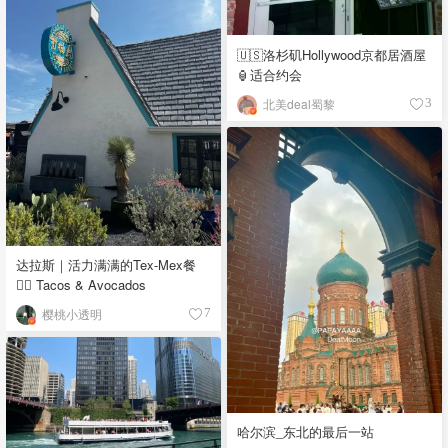
🇺🇸洛杉矶Hollywood京都居酒屋
🏮适合约会
北美deal蜀黎
3
达拉斯｜活力满满的Tex-Mex餐
👉🏼 Tacos & Avocados
樱桃小透明
7
哈尔滨_东北的最后一站