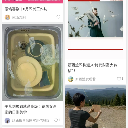
候场喜剧｜8月即兴工作坊
候场喜剧
新西兰即将迎来“跨代财富大转
移”！
新西兰发现君
1
平凡到极致就是高级！德国女画
家的日常美学
鸡妹报喜法国实用信息版
1