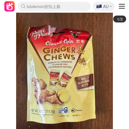
🇦🇺
Sasa美妆护肤3.5折
AU
lululemon折扣上新
SSENSE年中3折
FreshBeauty好价汇总
Cettire降价+叠9折
Farfetch折上8折
WWS Coles超市实拍
viagogo二手票捡漏
Myer清仓1折起
The Outnet奢牌1折起
David Jones 3折起
Flannels大牌1折
Perfumes Club护肤1折
AMIRO返校季6.2折
Oweek抽奖送Airpods
Amazon折扣汇总
eToro入金$200送$50
Amazon数码好物
ICONIC本周7.5折
ThedoubleF高奢地板价
Moose Knuckles 6折
丝芙兰5折起
EUFY官网3.7折起
Selenichast首饰2折
Trip机票酒店促销
YSL送5件彩妆礼
Amazon家居好物
BIGBANG巡演开票
David Jones时尚3折
Amazon美妆护肤
雅漾大喷$8
过敏原检测盒$33
伊索独家赠50ml沐浴露
科颜氏清仓3折
SEALIFE海洋馆门票6折
丝塔芙大白罐$16
订阅Newsletter送香薰
Cult Beauty 6.8折
Harrods圣诞日历2.3折
LN-CC奢牌私促3折
d'Alba空姐喷雾$16
EVE LOM套装逆天2折
Bernardelli独家4折
Adore Beauty 6折起
CT圣诞日历
Mytheresa奢品2.7折
Luxury Escapes 9折
Currentbody美容仪9折
MOON Garden Live
ALLSAINTS美衣3折
Roborock扫地机3.7折
Tingo Life水杯$24
Valentino官网5折
CR洗发护发6.3折
2/3