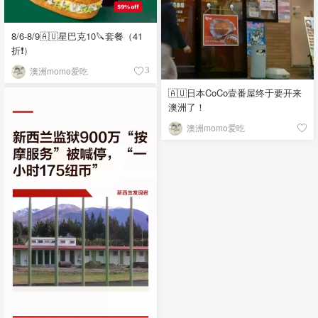
8/6-8/9🇦🇺星巴克10🔪套餐（41
折❗）
澳洲momo爱吃
3
🇦🇺日本CoCo壹番屋终于要开来
澳洲了！
澳洲momo爱吃