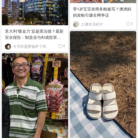
带1岁宝宝坐商务舱被骂？澳洲妈
妈发帖引爆全网争议
土澳生活碎片
1
意大利“吸金力”反超英法德？最新
安永报告：制造业与AI成投资新
宠！
今天吃菠萝披萨了吗
4