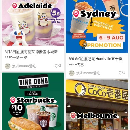
8月8日🇦🇺阿德莱德蜜雪冰城新
品买一送一💜
8/6-8/9🇦🇺悉尼Hurstville五十岚
开业优惠
澳洲momo爱吃
2
澳洲momo爱吃
5