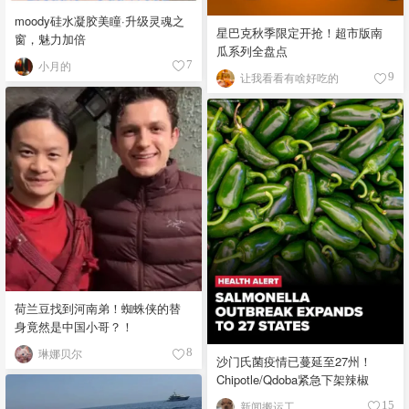
moody硅水凝胶美瞳·升级灵魂之
星巴克秋季限定开抢！超市版南
窗，魅力加倍
瓜系列全盘点
小月的
7
让我看看有啥好吃的
9
荷兰豆找到河南弟！蜘蛛侠的替
身竟然是中国小哥？！
琳娜贝尔
8
沙门氏菌疫情已蔓延至27州！
Chipotle/Qdoba紧急下架辣椒
新闻搬运工
15