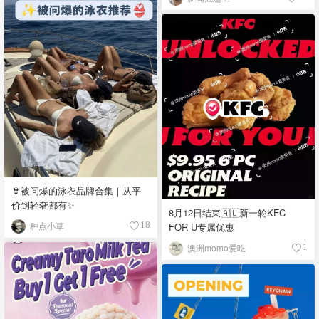
👙被问爆的泳衣品牌合集｜从平
价到轻奢都有✨
8月12日结束🇦🇺新一轮KFC
种点小草
FOR U专属优惠
18
澳洲momo爱吃
1