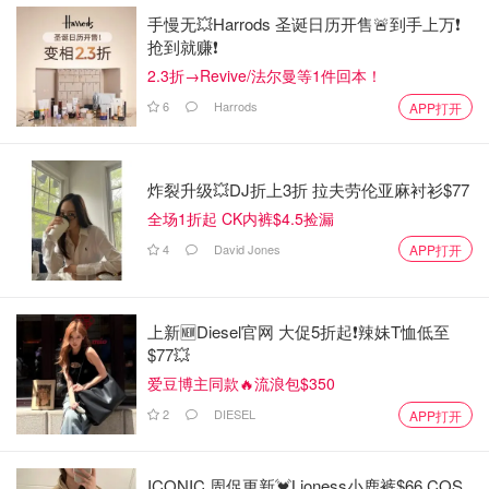
手慢无💥Harrods 圣诞日历开售🚨到手上万❗️
抢到就赚❗️
2.3折→Revive/法尔曼等1件回本！
6
Harrods
APP打开
炸裂升级💥DJ折上3折 拉夫劳伦亚麻衬衫$77
全场1折起 CK内裤$4.5捡漏
4
David Jones
APP打开
上新🆕Diesel官网 大促5折起❗️辣妹T恤低至
$77💥
爱豆博主同款🔥流浪包$350
2
DIESEL
APP打开
ICONIC 周促更新💓Lioness小鹿裤$66 COS