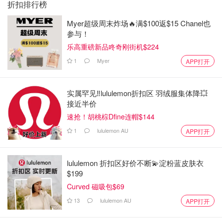
折扣排行榜
Myer超级周末炸场🔥满$100返$15 Chanel也
参与！
乐高重磅新品咚奇刚街机$224
1
Myer
APP打开
实属罕见‼️lululemon折扣区 羽绒服集体降💥
接近半价
速抢！胡桃棕Dfine连帽$144
1
lululemon AU
APP打开
lululemon 折扣区好价不断💫淀粉蓝皮肤衣
$199
Curved 磁吸包$69
13
lululemon AU
APP打开