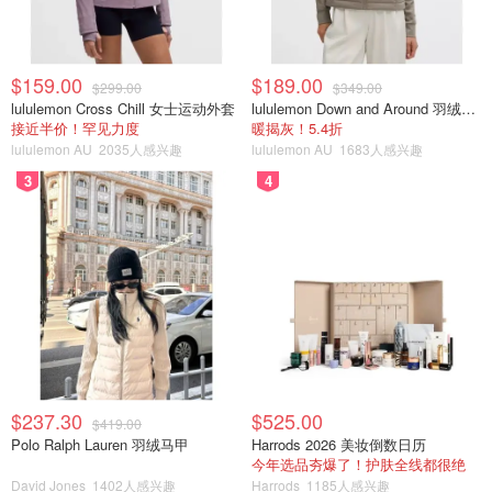
$159.00
$189.00
$299.00
$349.00
lululemon Cross Chill 女士运动外套
lululemon Down and Around 羽绒夹克
接近半价！罕见力度
暖揭灰！5.4折
lululemon AU
2035人感兴趣
lululemon AU
1683人感兴趣
3
4
$237.30
$525.00
$419.00
Polo Ralph Lauren 羽绒马甲
Harrods 2026 美妆倒数日历
今年选品夯爆了！护肤全线都很绝
David Jones
1402人感兴趣
Harrods
1185人感兴趣