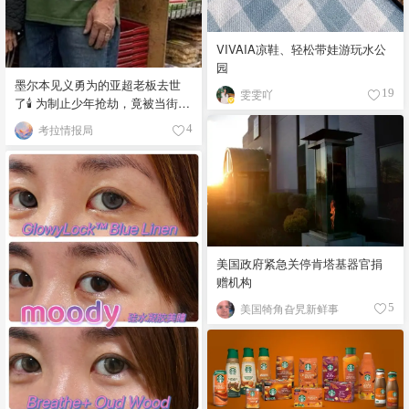
VIVAIA凉鞋、轻松带娃游玩水公
园
墨尔本见义勇为的亚超老板去世
雯雯吖
19
了🕯️ 为制止少年抢劫，竟被当街围
殴致死！
考拉情报局
4
美国政府紧急关停肯塔基器官捐
赠机构
美国犄角旮旯新鲜事
5