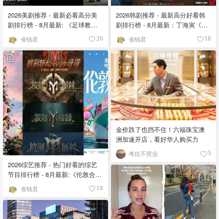
2026美剧推荐 - 最新必看高分美
2026韩剧推荐 - 最新高分好看韩
剧排行榜 - 8月最新: 《​​足球教练
剧排行榜 - 8月最新：丁海寅《我
》第四季回归！
的荒糖恋爱 》上线❣️
省钱君
省钱君
20
18
金价跌了也挡不住！六福珠宝澳
洲加速开店，看好华人购买力
考拉不营业
5
2026综艺推荐 - 热门好看的综艺
节目排行榜 - 8月最新:《​​伦敦合伙
人》回归啦
省钱君
18