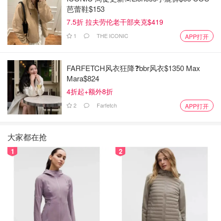
芭蕾鞋$153
7.5折 拉夫劳伦老干部夹克$419
1
THE ICONIC
APP打开
FARFETCH风衣狂降❓bbr风衣$1350 Max
Mara$824
4折起+额外8折
2
Farfetch
APP打开
大家都在抢
1
2