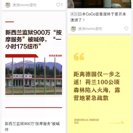
澳洲momo爱吃
3
🇦🇺日本CoCo壹番屋终于要开来
澳洲了！
澳洲momo爱吃
新西兰监狱900万“按摩服务”被喊
停