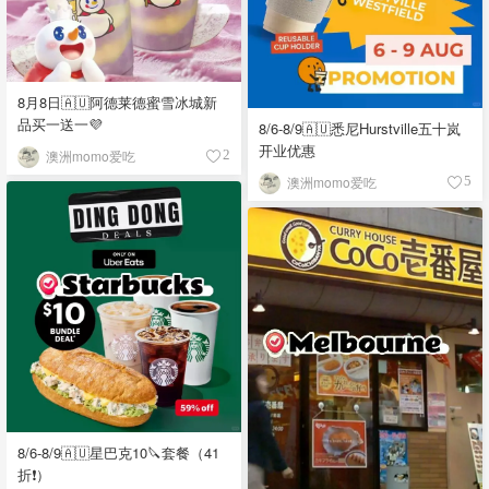
8月8日🇦🇺阿德莱德蜜雪冰城新
品买一送一💜
8/6-8/9🇦🇺悉尼Hurstville五十岚
开业优惠
澳洲momo爱吃
2
澳洲momo爱吃
5
8/6-8/9🇦🇺星巴克10🔪套餐（41
折❗）