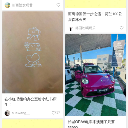
新西兰发现君
距离德国仅一步之遥！荷兰100公
顷森林火灾
德国吃喝玩乐
在小红书纽约办公室给小红书庆
生！
suewang__
17
长城ORA5电车来澳洲了只要
33990