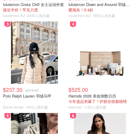
lululemon Cross Chill 女士运动外套
lululemon Down and Around 羽绒夹克
接近半价！罕见力度
暖揭灰！5.4折
lululemon AU
2035人感兴趣
lululemon AU
1683人感兴趣
3
4
$237.30
$525.00
$419.00
Polo Ralph Lauren 羽绒马甲
Harrods 2026 美妆倒数日历
今年选品夯爆了！护肤全线都很绝
David Jones
1402人感兴趣
Harrods
1185人感兴趣
5
6