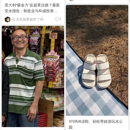
意大利“吸金力”反超英法德？最新
安永报告：制造业与AI成投资新
宠！
今天吃菠萝披萨了吗
4
VIVAIA凉鞋、轻松带娃游玩水公
园