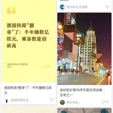
墨尔本生活指南
德国铁路“翻身”了：半年赚数亿欧
洛杉矶好莱坞停车最实用攻略，
元
没有之一
德国吃喝玩乐
秀出风采_
12