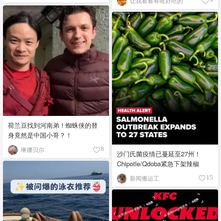
让我看看有啥好吃的
荷兰豆找到河南弟！蜘蛛侠的替
身竟然是中国小哥？！
琳娜贝尔
8
沙门氏菌疫情已蔓延至27州！
Chipotle/Qdoba紧急下架辣椒
新闻搬运工
15