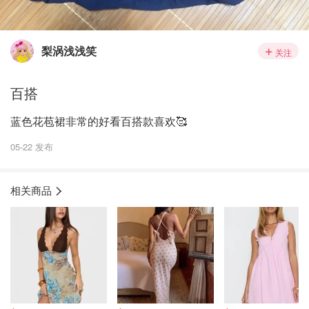
梨涡浅浅笑
关注
百搭
蓝色花苞裙非常的好看百搭款喜欢🥰
05-22 发布
相关商品