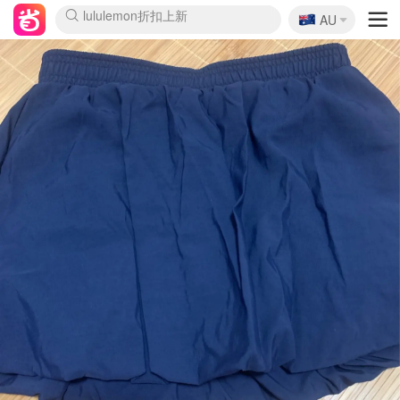
🇦🇺
Sasa美妆护肤3.5折
AU
lululemon折扣上新
SSENSE年中3折
FreshBeauty好价汇总
Cettire降价+叠9折
Farfetch折上8折
WWS Coles超市实拍
viagogo二手票捡漏
Myer清仓1折起
The Outnet奢牌1折起
David Jones 3折起
Flannels大牌1折
Perfumes Club护肤1折
AMIRO返校季6.2折
Oweek抽奖送Airpods
Amazon折扣汇总
eToro入金$200送$50
Amazon数码好物
ICONIC本周7.5折
ThedoubleF高奢地板价
Moose Knuckles 6折
丝芙兰5折起
EUFY官网3.7折起
Selenichast首饰2折
Trip机票酒店促销
YSL送5件彩妆礼
Amazon家居好物
BIGBANG巡演开票
David Jones时尚3折
Amazon美妆护肤
雅漾大喷$8
过敏原检测盒$33
伊索独家赠50ml沐浴露
科颜氏清仓3折
SEALIFE海洋馆门票6折
丝塔芙大白罐$16
订阅Newsletter送香薰
Cult Beauty 6.8折
Harrods圣诞日历2.3折
LN-CC奢牌私促3折
d'Alba空姐喷雾$16
EVE LOM套装逆天2折
Bernardelli独家4折
Adore Beauty 6折起
CT圣诞日历
Mytheresa奢品2.7折
Luxury Escapes 9折
Currentbody美容仪9折
MOON Garden Live
ALLSAINTS美衣3折
Roborock扫地机3.7折
Tingo Life水杯$24
Valentino官网5折
CR洗发护发6.3折