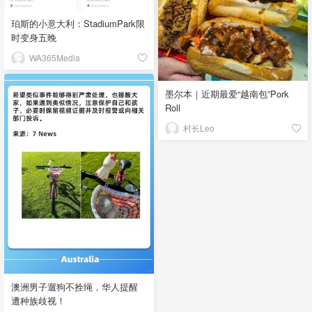
珀斯的小意大利：StadiumPark限
时变身五晚
WA365Media
墨尔本｜近期最爱“越南包”Pork
Roll
村长Leo
澳洲男子遛狗不拴绳，华人提醒
遭种族歧视！