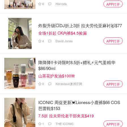
6
Harrods
APP打开
炸裂升级💥DJ折上3折 拉夫劳伦亚麻衬衫$77
全场1折起 CK内裤$4.5捡漏
4
David Jones
APP打开
降降降‼️卡诗限时8.5折+赠礼⚡元气姜精华
$86/90ml
山茶花护发油$100🌺
0
Kerastase澳洲官网
APP打开
ICONIC 周促更新💓Lioness小鹿裤$66 COS
芭蕾鞋$153
7.5折 拉夫劳伦老干部夹克$419
1
THE ICONIC
APP打开