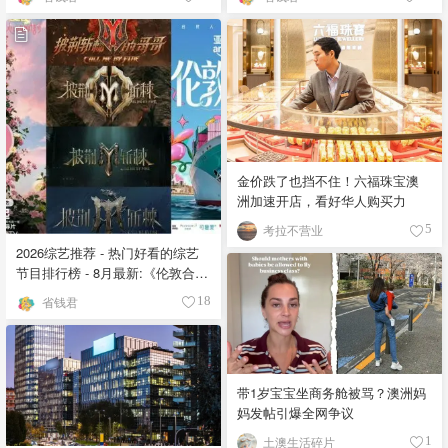
金价跌了也挡不住！六福珠宝澳
洲加速开店，看好华人购买力
考拉不营业
5
2026综艺推荐 - 热门好看的综艺
节目排行榜 - 8月最新:《​​伦敦合伙
人》回归啦
省钱君
18
带1岁宝宝坐商务舱被骂？澳洲妈
妈发帖引爆全网争议
土澳生活碎片
1