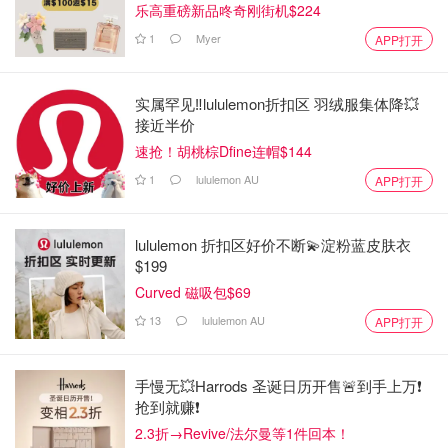
乐高重磅新品咚奇刚街机$224
1
Myer
APP打开
实属罕见‼️lululemon折扣区 羽绒服集体降💥
接近半价
速抢！胡桃棕Dfine连帽$144
1
lululemon AU
APP打开
lululemon 折扣区好价不断💫淀粉蓝皮肤衣
$199
Curved 磁吸包$69
13
lululemon AU
APP打开
手慢无💥Harrods 圣诞日历开售🚨到手上万❗️
抢到就赚❗️
2.3折→Revive/法尔曼等1件回本！