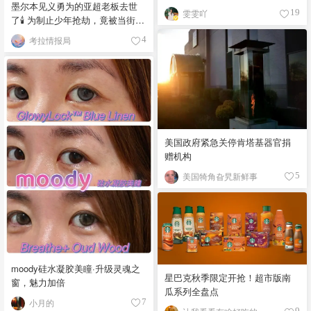
墨尔本见义勇为的亚超老板去世
雯雯吖
19
了🕯️ 为制止少年抢劫，竟被当街围
殴致死！
考拉情报局
4
美国政府紧急关停肯塔基器官捐
赠机构
美国犄角旮旯新鲜事
5
moody硅水凝胶美瞳·升级灵魂之
星巴克秋季限定开抢！超市版南
窗，魅力加倍
瓜系列全盘点
小月的
7
9