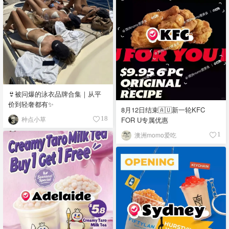
👙被问爆的泳衣品牌合集｜从平
价到轻奢都有✨
8月12日结束🇦🇺新一轮KFC
种点小草
FOR U专属优惠
18
澳洲momo爱吃
1