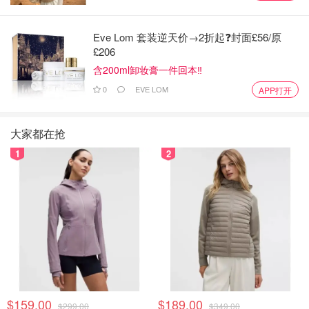
Eve Lom 套装逆天价→2折起❓封面£56/原
£206
含200ml卸妆膏一件回本‼️
0
EVE LOM
APP打开
大家都在抢
1
2
$159.00
$189.00
$299.00
$349.00