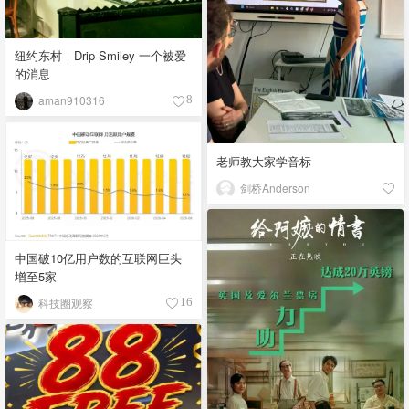
纽约东村｜Drip Smiley 一个被爱
的消息
aman910316
8
老师教大家学音标
剑桥Anderson
中国破10亿用户数的互联网巨头
增至5家
科技圈观察
16