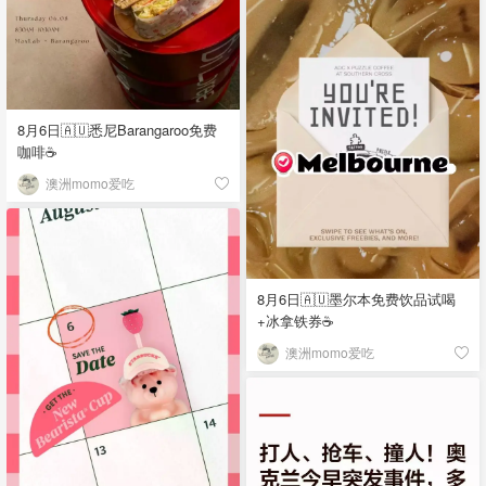
8月6日🇦🇺悉尼Barangaroo免费
咖啡☕
澳洲momo爱吃
8月6日🇦🇺墨尔本免费饮品试喝
+冰拿铁券☕
澳洲momo爱吃