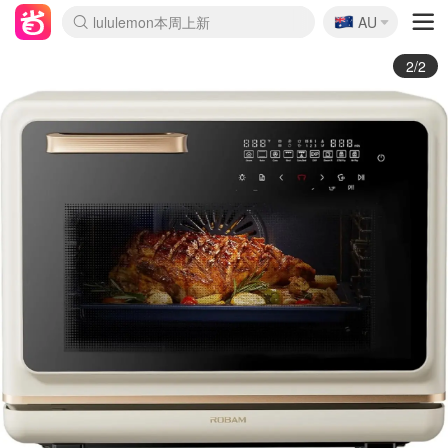
🇦🇺
Sasa美妆护肤3.5折
AU
lululemon本周上新
SSENSE年中3折
FreshBeauty好价汇总
Cettire降价+叠9折
Farfetch折上8折
WWS Coles超市实拍
viagogo二手票捡漏
Myer清仓1折起
The Outnet奢牌1折起
David Jones 3折起
Flannels大牌1折
Perfumes Club护肤1折
AMIRO返校季6.2折
Oweek抽奖送Airpods
Amazon折扣汇总
eToro入金$200送$50
Amazon数码好物
ICONIC本周7.5折
ThedoubleF高奢地板价
Moose Knuckles 6折
丝芙兰5折起
EUFY官网3.7折起
Selenichast首饰2折
Trip机票酒店促销
YSL送5件彩妆礼
Amazon家居好物
BIGBANG巡演开票
David Jones时尚3折
Amazon美妆护肤
雅漾大喷$8
过敏原检测盒$33
伊索独家赠50ml沐浴露
科颜氏送高保湿面霜
SEALIFE海洋馆门票6折
丝塔芙大白罐$16
订阅Newsletter送香薰
Cult Beauty 6.8折
Harrods圣诞日历2.3折
LN-CC奢牌私促3折
d'Alba空姐喷雾$16
EVE LOM套装逆天2折
Bernardelli独家4折
Adore Beauty 6折起
CT圣诞日历
Mytheresa奢品2.7折
1/2