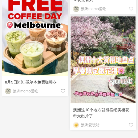
澳洲momo爱吃
8月5日🇦🇺墨尔本免费咖啡☕
澳洲momo爱吃
澳洲这10个地方就能看绝美樱花
🌸太出片了
澳洲爱玩站