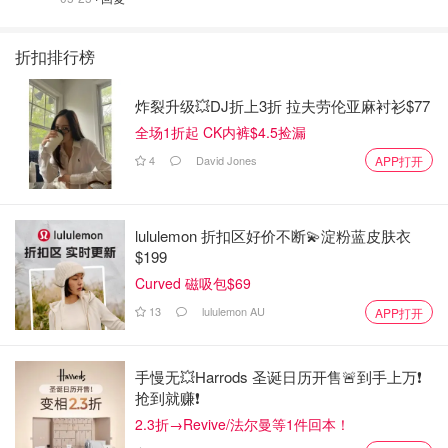
折扣排行榜
炸裂升级💥DJ折上3折 拉夫劳伦亚麻衬衫$77
全场1折起 CK内裤$4.5捡漏
4
David Jones
APP打开
lululemon 折扣区好价不断💫淀粉蓝皮肤衣
$199
Curved 磁吸包$69
13
lululemon AU
APP打开
手慢无💥Harrods 圣诞日历开售🚨到手上万❗️
抢到就赚❗️
2.3折→Revive/法尔曼等1件回本！