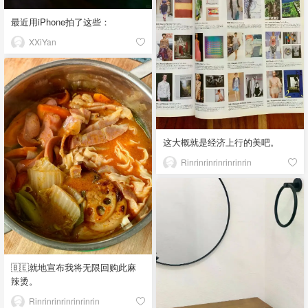
最近用iPhone拍了这些：
XXiYan
这大概就是经济上行的美吧。
Rinrinrinrinrinrinrin
🇧🇪就地宣布我将无限回购此麻
辣烫。
Rinrinrinrinrinrinrin