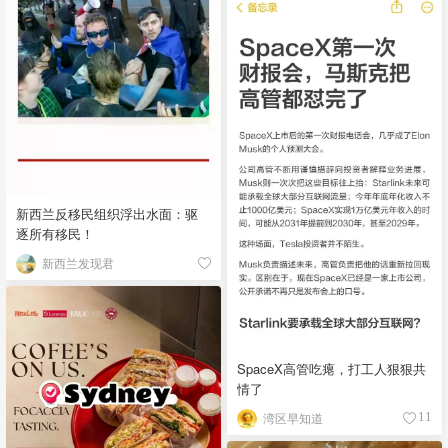
新西兰反移民组织浮出水面：驱
逐所有移民！
新西兰发现君
SpaceX高管吃瘪，打工人狠狠共
情了
湾区早知道
11