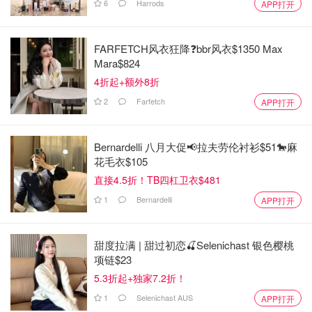
6
Harrods
APP打开
FARFETCH风衣狂降❓bbr风衣$1350 Max
Mara$824
4折起+额外8折
2
Farfetch
APP打开
Bernardelli 八月大促📢拉夫劳伦衬衫$51🐎麻
花毛衣$105
直接4.5折！TB四杠卫衣$481
1
Bernardelli
APP打开
甜度拉满 | 甜过初恋🍒Selenichast 银色樱桃
项链$23
5.3折起+独家7.2折！
1
Selenichast AUS
APP打开