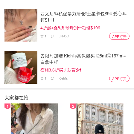
西太后🪐私促暴力清仓❗土星卡包$94 爱心耳
钉$111
4折起+叠8折 珍珠别针项链$196
1
LN-CC
APP打开
⏰️限时加赠 Kiehl's高保湿买125ml🉐167ml=
白拿中样
变相3.6折买护肤盲盒❗️
1
Kiehl's
APP打开
大家都在抢
1
2