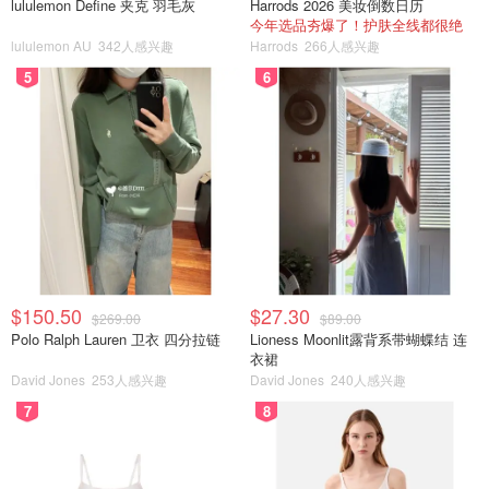
lululemon Define 夹克 羽毛灰
Harrods 2026 美妆倒数日历
今年选品夯爆了！护肤全线都很绝
lululemon AU
342人感兴趣
Harrods
266人感兴趣
5
6
$150.50
$27.30
$269.00
$89.00
Polo Ralph Lauren 卫衣 四分拉链
Lioness Moonlit露背系带蝴蝶结 连
衣裙
David Jones
253人感兴趣
David Jones
240人感兴趣
7
8