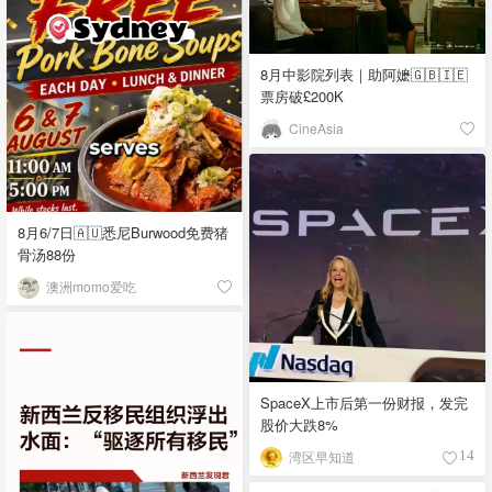
8月中影院列表｜助阿嬷🇬🇧🇮🇪
票房破£200K
CineAsia
8月6/7日🇦🇺悉尼Burwood免费猪
骨汤88份
澳洲momo爱吃
SpaceX上市后第一份财报，发完
股价大跌8%
湾区早知道
14