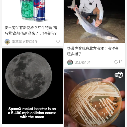
麦当劳又有新花样？红牛特调“鬼
马紫”高颜值新品来了，好喝吗？
喝草莓抹茶瘦5斤
热带虎鲨现身北方海滩！海洋变
暖实锤了
波士顿101
12