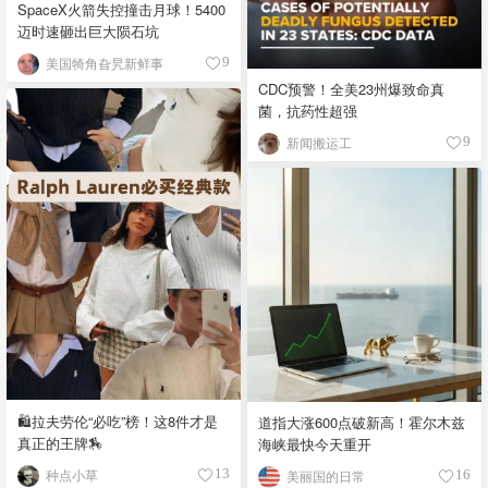
SpaceX火箭失控撞击月球！5400
迈时速砸出巨大陨石坑
美国犄角旮旯新鲜事
9
CDC预警！全美23州爆致命真
菌，抗药性超强
新闻搬运工
9
🛍️拉夫劳伦“必吃”榜！这8件才是
道指大涨600点破新高！霍尔木兹
真正的王牌🏇
海峡最快今天重开
种点小草
13
美丽国的日常
16