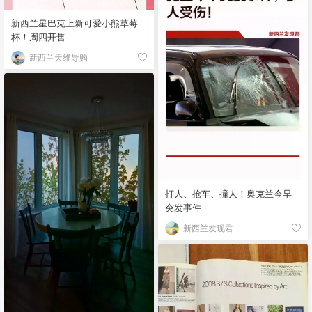
新西兰星巴克上新可爱小熊草莓
杯！周四开售
新西兰天维导购
打人、抢车、撞人！奥克兰今早
突发事件
新西兰发现君