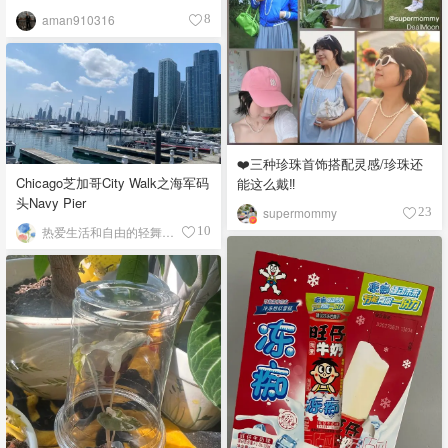
aman910316
8
❤️三种珍珠首饰搭配灵感/珍珠还
Chicago芝加哥City Walk之海军码
能这么戴‼️
头Navy Pier
supermommy
23
热爱生活和自由的轻舞飞扬
10