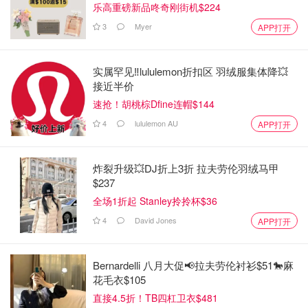
乐高重磅新品咚奇刚街机$224
3
Myer
APP打开
实属罕见‼️lululemon折扣区 羽绒服集体降💥
接近半价
速抢！胡桃棕Dfine连帽$144
4
lululemon AU
APP打开
炸裂升级💥DJ折上3折 拉夫劳伦羽绒马甲
$237
全场1折起 Stanley拎拎杯$36
4
David Jones
APP打开
Bernardelli 八月大促📢拉夫劳伦衬衫$51🐎麻
花毛衣$105
直接4.5折！TB四杠卫衣$481