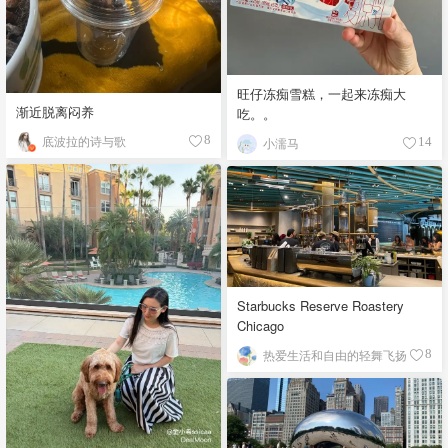
旺仔冻痴雪糕，一起来冻痴大
渐近脱离闷养
吃。。
底波拉的诗与歌
8
小濡马
14
Starbucks Reserve Roastery
Chicago
热爱生活和自由的轻舞飞扬
8