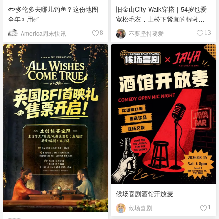
🐟多伦多去哪儿钓鱼？这份地图
旧金山City Walk穿搭｜54岁也爱
全年可用✅
宽松毛衣，上松下紧真的很救比
例
America周末快讯
不要坚持要爱
8
13
候场喜剧酒馆开放麦
候场喜剧
1