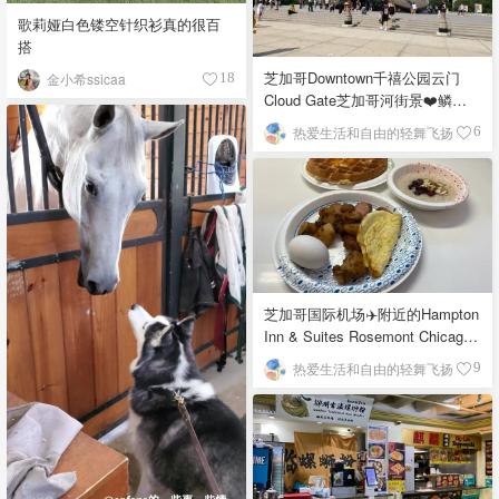
歌莉娅白色镂空针织衫真的很百
搭
芝加哥Downtown千禧公园云门
金小希ssicaa
18
Cloud Gate芝加哥河街景❤️鳞次
栉比的高楼
热爱生活和自由的轻舞飞扬
6
芝加哥国际机场✈️附近的Hampton
Inn & Suites Rosemont Chicago
O'Hare自助早餐
热爱生活和自由的轻舞飞扬
9