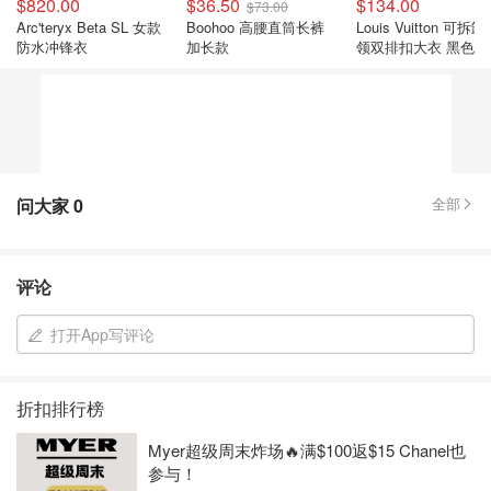
$820.00
$36.50
$134.00
$73.00
Arc'teryx Beta SL 女款
Boohoo 高腰直筒长裤
Louis Vuitton 可拆
防水冲锋衣
加长款
领双排扣大衣 黑色
问大家
0
全部
评论
打开App写评论
折扣排行榜
Myer超级周末炸场🔥满$100返$15 Chanel也
参与！