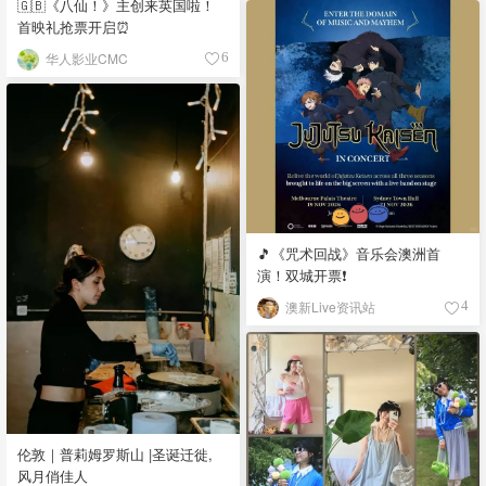
🇬🇧《八仙！》主创来英国啦！
首映礼抢票开启⏰
华人影业CMC
6
🎵《咒术回战》音乐会澳洲首
演！双城开票❗️
澳新Live资讯站
4
伦敦｜普莉姆罗斯山 |圣诞迁徙,
风月俏佳人