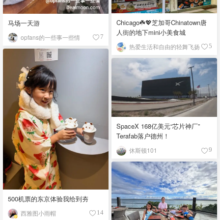
Chicago☘️💖芝加哥Chinatown唐
马场一天游
人街的地下mini小美食城
opfans的一些事一些情
7
热爱生活和自由的轻舞飞扬
5
SpaceX 168亿美元“芯片神厂”
Terafab落户德州！
休斯顿101
9
500机票的东京体验我给到夯
西雅图小雨帽
14