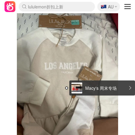
🇦🇺
Sasa美妆护肤3.5折
AU
lululemon折扣上新
SSENSE年中2.5折
FreshBeauty好价汇总
Cettire降价+叠9折
WWS Coles超市实拍
viagogo二手票捡漏
Myer超级周末
The Outnet奢牌1折起
David Jones 3折起
Flannels大牌1折
Perfumes Club护肤1折
AMIRO面罩$251
Amazon折扣汇总
eToro入金$200送$50
Amazon数码好物
ICONIC本周7.5折
ThedoubleF高奢地板价
Moose Knuckles 6折
丝芙兰5折起
EUFY摄像头$98
Selenichast首饰2折
Trip机票酒店促销
YSL送5件彩妆礼
Amazon家居好物
Amazon美妆护肤
雅漾大喷$8
过敏原检测盒$33
伊索独家赠50ml沐浴露
科颜氏高保湿面霜$29
SEALIFE海洋馆门票6折
丝塔芙大白罐$16
订阅Newsletter送香薰
Cult Beauty 6.8折
Harrods圣诞日历$525
LN-CC奢牌私促3折
d'Alba空姐喷雾$16
EVE LOM套装£56
Bernardelli独家4折
Adore Beauty 6折起
CT圣诞日历
Mytheresa奢品2.7折
Luxury Escapes 9折
Currentbody美容仪$881
MOON Garden Live
Roborock扫地机$649
Tingo Life水杯$24
Valentino官网5折
CR洗护套装$23
修丽可4件套$159
Myer彩妆2件7折
GANNI官网4.5折
Stylevana韩妆4折
Tessabit高奢8.5折
OGX洗发水$11
Amazon阿德莱德次日达
卡诗8.5折+赠礼
Philips Hue灯具8折
Macy's 周末专场