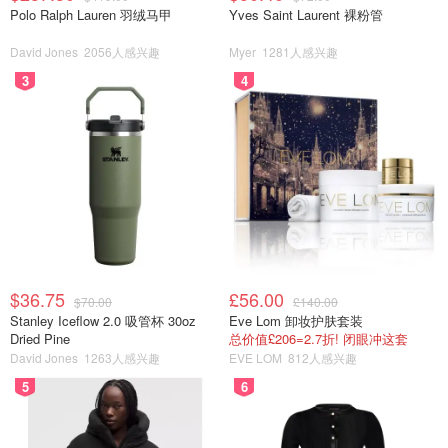
Polo Ralph Lauren 羽绒马甲
Yves Saint Laurent 裸粉管
David Jones
2056人感兴趣
Myer
1281人感兴趣
3
4
$36.75
£56.00
$70.00
£140.00
Stanley Iceflow 2.0 吸管杯 30oz
Eve Lom 卸妆护肤套装
Dried Pine
总价值£206=2.7折! 闭眼冲这套
David Jones
1263人感兴趣
EVE LOM
812人感兴趣
5
6