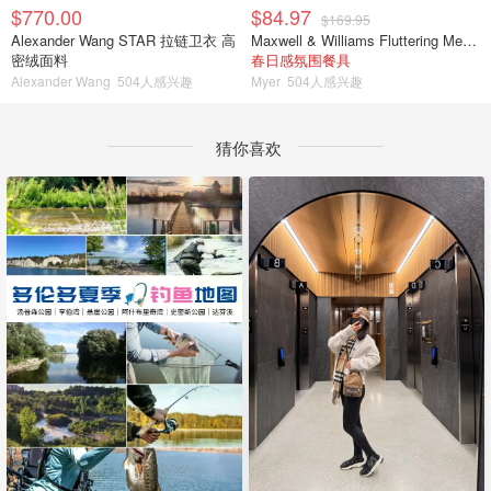
$770.00
$84.97
$169.95
Alexander Wang STAR 拉链卫衣 高
Maxwell & Williams Fluttering Meadow 12件餐具套装
密绒面料
春日感氛围餐具
Alexander Wang
504人感兴趣
Myer
504人感兴趣
猜你喜欢