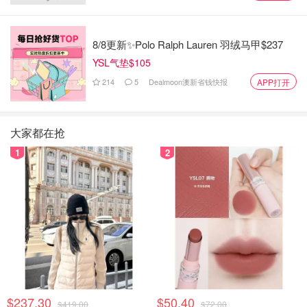
8/8更新✨Polo Ralph Lauren 羽绒马甲$237
YSL气垫$105
214
5
Dealmoon澳新省钱快报
APP打开
大家都在抢
1
2
$237.30
$50.40
$419.00
$72.00