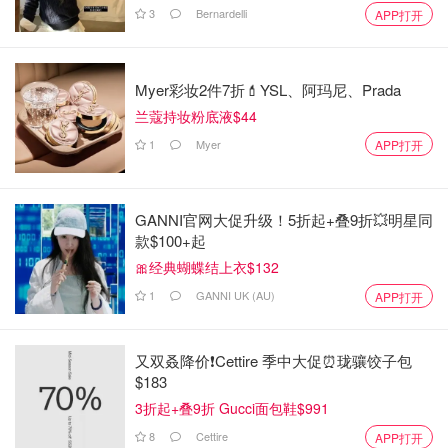
3
Bernardelli
APP打开
Myer彩妆2件7折💄YSL、阿玛尼、Prada
兰蔻持妆粉底液$44
1
Myer
APP打开
GANNI官网大促升级！5折起+叠9折💥明星同
款$100+起
🎀经典蝴蝶结上衣$132
1
GANNI UK (AU)
APP打开
又双叒降价❗️Cettire 季中大促⏰珑骧饺子包
$183
3折起+叠9折 Gucci面包鞋$991
8
Cettire
APP打开