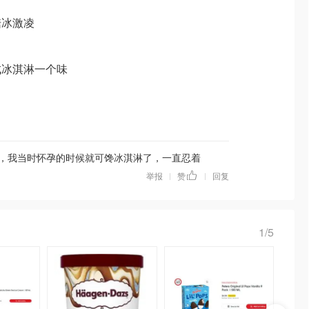
糖冰激凌
成冰淇淋一个味
，我当时怀孕的时候就可馋冰淇淋了，一直忍着
举报
赞
回复
|
|
1/5