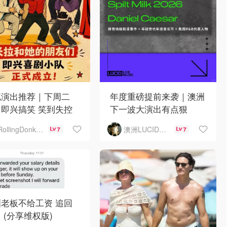
尼演出推荐｜下周二
年度重磅提前来袭｜澳洲
即兴搞笑 笑到失控
下一波大演出有点狠
澳洲LUCID音乐演出
RollingDonkey
7
7
老板不给工资 追回
 (分享维权版)