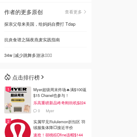
作者的更多原创
查看更多
🇳🇿
新西兰
探亲父母来美国，给妈妈自费打 Tdap
抗炎食谱之隔夜燕麦实践指南
34w |减少跳舞多游泳🏊🏻‍♀️
点击排行榜
Myer超级周末炸场🔥满$100返
$15 Chanel也参与！
乐高重磅新品咚奇刚街机$224
0
Myer
实属罕见‼️lululemon折扣区 羽
绒服集体降💥接近半价
速抢！胡桃棕Dfine连帽$144