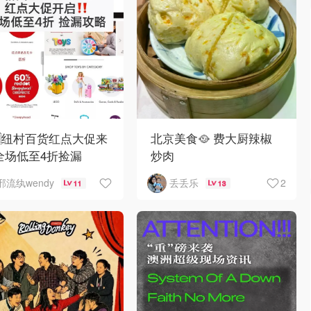
🇿纽村百货红点大促来
北京美食🥘 费大厨辣椒
全场低至4折捡漏
炒肉
2
邪流纨wendy
丢丢乐
11
13