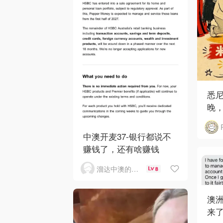
悉
晚，
中澳开麦37-银行都说不
赚钱了，还有啥赚钱
溜达中澳的王公子
8
澳洲
来了