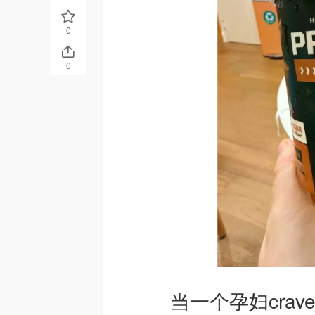
0
0
当一个孕妇crav