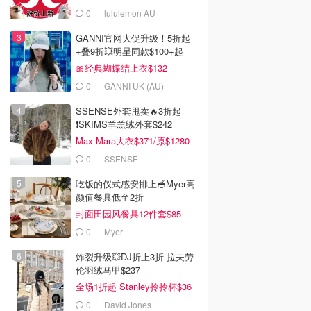
0
lululemon AU
GANNI官网大促升级！5折起
+叠9折💥明星同款$100+起
🎀经典蝴蝶结上衣$132
0
GANNI UK (AU)
SSENSE外套甩卖🔥3折起
❗SKIMS羊羔绒外套$242
Max Mara大衣$371/原$1280
0
SSENSE
吃饭的仪式感安排上🥣Myer高
颜值餐具低至2折
封面田园风餐具12件套$85
0
Myer
炸裂升级💥DJ折上3折 拉夫劳
伦羽绒马甲$237
全场1折起 Stanley拎拎杯$36
0
David Jones