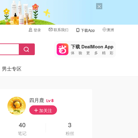
联系我们
澳洲
登录
下载App
🇺🇸
美国
下载 DealMoon App
体验更多精彩
🇨🇳
中国
男士专区
🇨🇦
加拿大
🇬🇧
英国
🇩🇪
德国
四月鹿
8
🇫🇷
加关注
法国
🇮🇹
40
3
意大利
笔记
粉丝
🇦🇺
澳洲