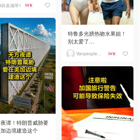
A班袁湘琴1
5
特鲁多光膀热吻水果姐！
别太爱了…
Vanpeople人在温哥华
5
方夜谭！特朗普威胁要
美加边境建造这个