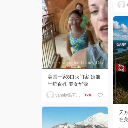
美国一家8口灭门案 婚姻
千疮百孔 养女华裔
vansky温哥华天空
8
天
在