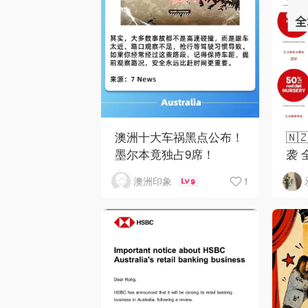
澳洲十大车祸黑点公布！
🇳
墨尔本竟独占9席！
袭 
1
澳洲印象
9