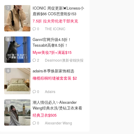
ICONIC 周促更新💓Lioness小
鹿裤$66 COS芭蕾鞋$153
7.5折 拉夫劳伦老干部夹克
99
$349.00
$419
0
THE ICONIC
 NC501ANZ 冰淇
Ninja Creami 冰淇淋机
Maggie Beer 冰激凌特
云银色
价！$7.5享受高级甜🍨
Ganni官网升级4.5折！
Amazon澳洲亚马逊
The Good Guys
Woolworths
Tessabit高奢8.5折！
去购买
去购买
去购买
Stylevana韩妆4折
Myer美妆7折+满返$15
2
Dealmoon澳新省钱快报
adairs本季焕新家饰精选
橄榄棕榈绗缝被套套装 $2
0
Adairs
潮人情侣必入✨Alexander
Wang经典水洗/烫钻卫衣来看
经典卫衣$505
0
Alexander Wang