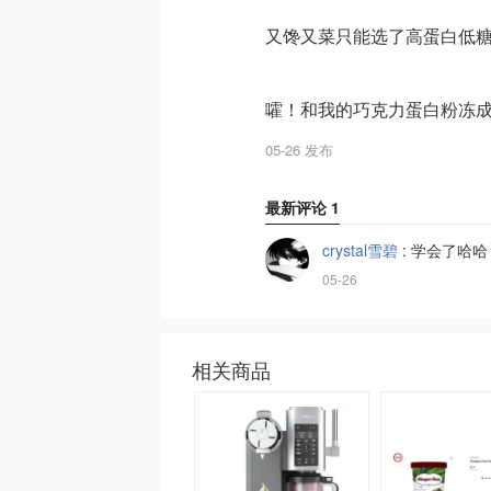
又馋又菜只能选了高蛋白低
嚯！和我的巧克力蛋白粉冻
05-26 发布
最新评论
1
crystal雪碧
:
学会了哈哈
05-26
相关商品