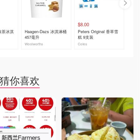
$8.00
$449.
s 抹茶冰淇
Haagen-Dazs 冰淇淋桶
Peters Original 香草雪
Ninja
457毫升
糕 9支装
淋机 
Woolworths
Coles
去购买
去购买
猜你喜欢