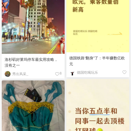
德国铁路“翻身”了：半年赚数亿欧
洛杉矶好莱坞停车最实用攻略，
元
没有之一
德国吃喝玩乐
秀出风采_
8