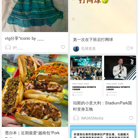
vtg分享*iconic by ___
第一次在下班后打网球
jin___
毛球茶茶
6
珀斯的小意大利：StadiumPark限
时变身五晚
WA365Media
墨尔本｜近期最爱“越南包”Pork