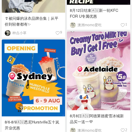
8月12日结束🇦🇺新一轮KFC
FOR U专属优惠
👙被问爆的泳衣品牌合集｜从平
价到轻奢都有✨
澳洲momo爱吃
1
种点小草
9
8月8日🇦🇺阿德莱德蜜雪冰城新
品买一送一💜
8/6-8/9🇦🇺悉尼Hurstville五十岚
开业优惠
澳洲momo爱吃
2