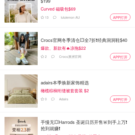
$199
Curved 磁吸包$69
13
lululemon AU
APP打开
Crocs官网冬季清仓💥全7折❗经典洞洞鞋$40
爆款、新款有🔥凉拖$22
2
Crocs澳洲官网
APP打开
adairs本季焕新家饰精选
橄榄棕榈绗缝被套套装 $2
0
Adairs
APP打开
手慢无💥Harrods 圣诞日历开售🚨到手上万❗️
抢到就赚❗️