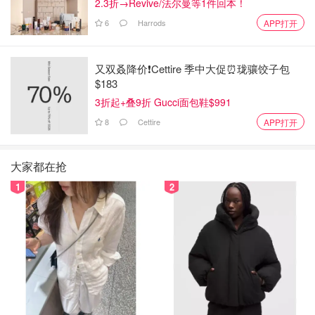
2.3折→Revive/法尔曼等1件回本！
6
Harrods
APP打开
又双叒降价❗️Cettire 季中大促⏰珑骧饺子包
$183
3折起+叠9折 Gucci面包鞋$991
8
Cettire
APP打开
大家都在抢
1
2