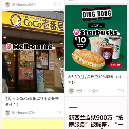
澳洲momo爱吃
5
8/6-8/9🇦🇺星巴克10🔪套餐（41
折❗）
澳洲momo爱吃
3
🇦🇺日本CoCo壹番屋终于要开来
澳洲了！
澳洲momo爱吃