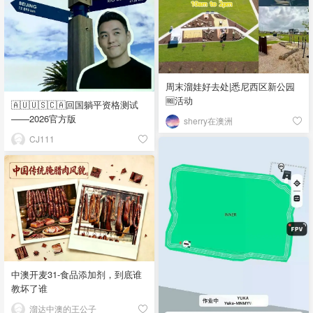
周末溜娃好去处|悉尼西区新公园
🆓活动
🇦🇺🇺🇸🇨🇦回国躺平资格测试
——2026官方版
sherry在澳洲
CJ111
中澳开麦31-食品添加剂，到底谁
教坏了谁
溜达中澳的王公子