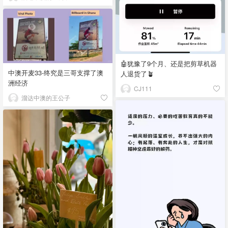
🤖犹豫了9个月、还是把剪草机器
中澳开麦33-终究是三哥支撑了澳
人退货了🪴
洲经济
CJ111
溜达中澳的王公子