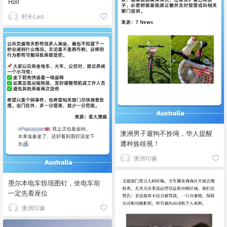
Roll
村长Leo
澳洲男子遛狗不拴绳，华人提醒
遭种族歧视！
澳洲印象
墨尔本电车惊现图钉，坐电车前
一定先看座位
澳洲印象