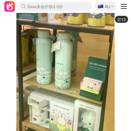
🇦🇺
Sasa美妆护肤3.5折
AU
lululemon折扣上新
SSENSE年中3折
FreshBeauty好价汇总
Cettire降价+叠9折
Farfetch折上8折
WWS Coles超市实拍
viagogo二手票捡漏
Myer清仓1折起
The Outnet奢牌1折起
David Jones 3折起
Flannels大牌1折
Perfumes Club护肤1折
AMIRO返校季6.2折
Oweek抽奖送Airpods
Amazon折扣汇总
eToro入金$200送$50
Amazon数码好物
ICONIC本周7.5折
ThedoubleF高奢地板价
Moose Knuckles 6折
丝芙兰5折起
EUFY官网3.7折起
Selenichast首饰2折
Trip机票酒店促销
YSL送5件彩妆礼
Amazon家居好物
BIGBANG巡演开票
David Jones时尚3折
Amazon美妆护肤
雅漾大喷$8
过敏原检测盒$33
伊索独家赠50ml沐浴露
科颜氏清仓3折
SEALIFE海洋馆门票6折
丝塔芙大白罐$16
订阅Newsletter送香薰
Cult Beauty 6.8折
Harrods圣诞日历2.3折
LN-CC奢牌私促3折
d'Alba空姐喷雾$16
EVE LOM套装逆天2折
Bernardelli独家4折
Adore Beauty 6折起
CT圣诞日历
Mytheresa奢品2.7折
Luxury Escapes 9折
Currentbody美容仪9折
卡诗9折+赠4件礼
MOON Garden Live
ALLSAINTS美衣3折
Roborock扫地机3.7折
Tingo Life水杯$24
Valentino官网5折
CR洗发护发6.3折
3/13