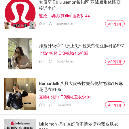
实属罕见‼️lululemon折扣区 羽绒服集体降💥
接近半价
速抢！胡桃棕Dfine连帽$144
0
lululemon AU
APP打开
炸裂升级💥DJ折上3折 拉夫劳伦亚麻衬衫$77
全场1折起 CK内裤$4.5捡漏
4
David Jones
APP打开
Bernardelli 八月大促📢拉夫劳伦衬衫$51🐎麻
花毛衣$105
直接4.5折！TB四杠卫衣$481
3
Bernardelli
APP打开
lululemon 折扣区好价不断💫淀粉蓝皮肤衣