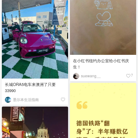
在小红书纽约办公室给小红书庆
生！
suewang__
7
长城ORA5电车来澳洲了只要
33990
墨尔本生活指南