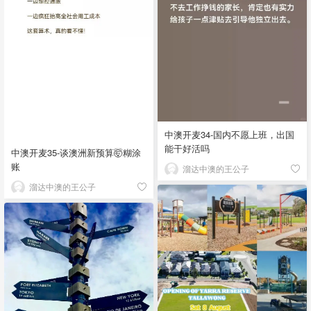
中澳开麦34-国内不愿上班，出国
能干好活吗
中澳开麦35-谈澳洲新预算🤯糊涂
账
溜达中澳的王公子
溜达中澳的王公子