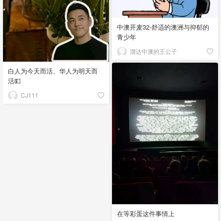
中澳开麦32-舒适的澳洲与抑郁的
青少年
溜达中澳的王公子
白人为今天而活、华人为明天而
活💵
CJ111
在等彩蛋这件事情上