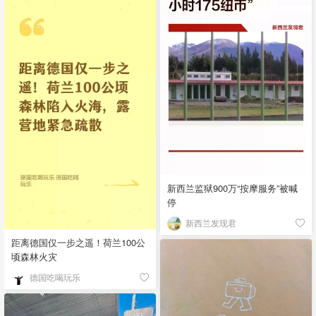
新西兰监狱900万“按摩服务”被喊
停
新西兰发现君
距离德国仅一步之遥！荷兰100公
顷森林火灾
德国吃喝玩乐