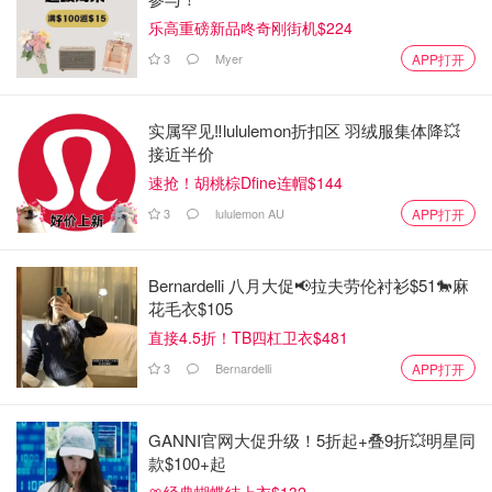
乐高重磅新品咚奇刚街机$224
3
Myer
APP打开
实属罕见‼️lululemon折扣区 羽绒服集体降💥
接近半价
速抢！胡桃棕Dfine连帽$144
3
lululemon AU
APP打开
Bernardelli 八月大促📢拉夫劳伦衬衫$51🐎麻
花毛衣$105
直接4.5折！TB四杠卫衣$481
3
Bernardelli
APP打开
GANNI官网大促升级！5折起+叠9折💥明星同
款$100+起
🎀经典蝴蝶结上衣$132