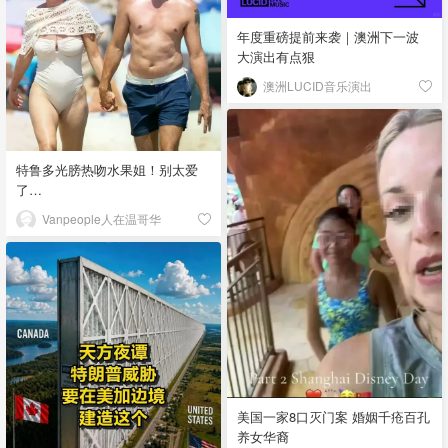
年度重磅提前来袭｜澳洲下一波
大演出有点狠
澳洲LUCID音乐演出
特鲁多光膀热吻水果姐！别太爱
了…
Vanpeople人在温哥华
美国一家8口灭门案 婚姻千疮百孔
养女华裔