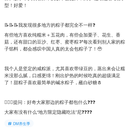
型！好爱！
📝📝📝我发现很多地方的粽子都完全不一样❓
有些地方喜欢纯糯米＋五花肉，有些会加栗子、花生、香
菇，还有甜口的豆沙、红枣、蜜枣粽🫘每次看到别人家的粽
子馅料，都会感叹中国人真的太会包粽子了！🥹
我个人是坚定的咸粽派，尤其喜欢带绿豆的，蒸出来会让糯
米没那么腻，口感更绵！刚出炉热的时候吃真的超级满足
了！甜粽子喜欢最简单的碱水粽子，蘸白砂糖🧂
🙋🏻‍♀️提问：好奇大家那边的粽子都包什么❓❓❓
大家有没有什么“地方限定隐藏吃法”尼❓❓❓❓
DM养生季