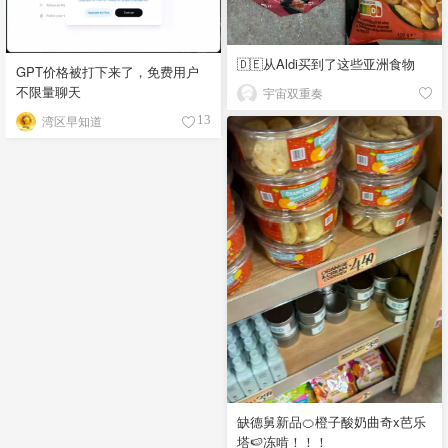
🇩🇪从Aldi买到了这些亚洲食物
GPT价格被打下来了，免费用户
不限量聊天
宇宙双重奏
湾区早知道
13
缺德舅新品🍊橙子酸奶曲奇x芭乐
塔🍉冻啃！！！