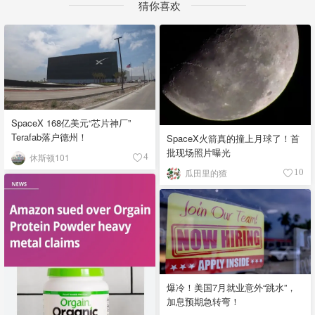
猜你喜欢
SpaceX 168亿美元“芯片神厂”
Terafab落户德州！
SpaceX火箭真的撞上月球了！首
批现场照片曝光
休斯顿101
4
瓜田里的猹
10
爆冷！美国7月就业意外“跳水”，
加息预期急转弯！