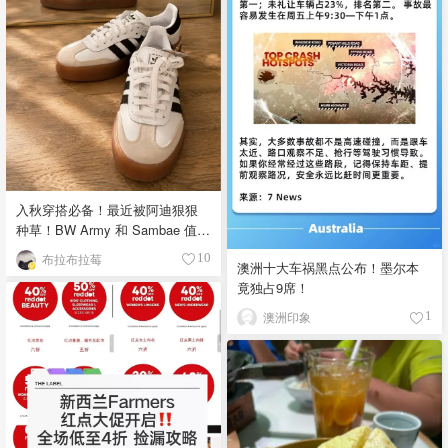
入秋穿搭必备！最近被阿迪狠狠
种草！BW Army 和 Sambae 值得
拥有！
布拉布拉莓
10
澳洲十大车祸黑点公布！墨尔本
竟独占9席！
澳洲印象
1