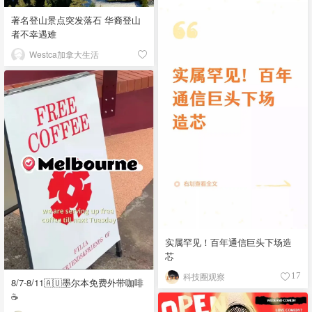
著名登山景点突发落石 华裔登山
者不幸遇难
Westca加拿大生活
实属罕见！百年通信巨头下场造
芯
科技圈观察
17
8/7-8/11🇦🇺墨尔本免费外带咖啡
☕