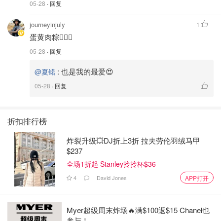
05-28
· 回复
journeyinjuly
1
蛋黄肉粽🙋🏻‍♀️
05-28
· 回复
:
也是我的最爱😍
@夏锘
05-28
· 回复
折扣排行榜
炸裂升级💥DJ折上3折 拉夫劳伦羽绒马甲
$237
全场1折起 Stanley拎拎杯$36
4
David Jones
APP打开
Myer超级周末炸场🔥满$100返$15 Chanel也
参与！