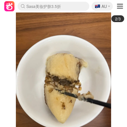
🇦🇺
Sasa美妆护肤3.5折
AU
lululemon折扣上新
SSENSE年中2.5折
FreshBeauty好价汇总
Cettire降价+叠9折
WWS Coles超市实拍
viagogo二手票捡漏
Myer超级周末
The Outnet奢牌1折起
David Jones 3折起
Flannels大牌1折
Perfumes Club护肤1折
AMIRO面罩$251
Amazon折扣汇总
eToro入金$200送$50
Amazon数码好物
ICONIC本周7.5折
ThedoubleF高奢地板价
Moose Knuckles 6折
丝芙兰5折起
EUFY摄像头$98
Selenichast首饰2折
Trip机票酒店促销
YSL送5件彩妆礼
Amazon家居好物
Amazon美妆护肤
雅漾大喷$8
过敏原检测盒$33
伊索独家赠50ml沐浴露
科颜氏高保湿面霜$29
SEALIFE海洋馆门票6折
丝塔芙大白罐$16
订阅Newsletter送香薰
Cult Beauty 6.8折
Harrods圣诞日历$525
LN-CC奢牌私促3折
d'Alba空姐喷雾$16
EVE LOM套装£56
Bernardelli独家4折
Adore Beauty 6折起
CT圣诞日历
Mytheresa奢品2.7折
Luxury Escapes 9折
Currentbody美容仪$881
MOON Garden Live
Roborock扫地机$649
Tingo Life水杯$24
Valentino官网5折
CR洗护套装$23
修丽可4件套$159
Myer彩妆2件7折
GANNI官网4.5折
Stylevana韩妆4折
Tessabit高奢8.5折
OGX洗发水$11
Amazon阿德莱德次日达
卡诗8.5折+赠礼
Philips Hue灯具8折
3/3