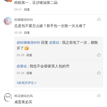
肉粽第一，豆沙猪油第二🤗
06-01
· 回复
粉嘟嘟滴特特
总是包不紧怎么破？新手包一次散一次太难了
05-28
· 回复
回复
:
我之前包了一次，都散
@粉嘟嘟滴特特
@夏锘
开了
05-28
· 回复
:
我也不会😅家里人包的🥹
@夏锘
05-28
· 回复
3条相关评论
棉花糖味的风
咸蛋黄必买