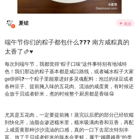
夏锘
关注
端午节你们的粽子都包什么❓❓❓ 南方咸粽真的
太香了🫔♥️
每次到端午节，我都觉得“粽子口味”这件事特别有地域特
色！我们那边的粽子基本都是咸口路线，或者碱水粽子大家
get到吗❓一个粽子里能塞进好多灵魂配料：泡过的绿豆或者
各种豆子、提前腌入味的五花肉、流油的咸蛋黄，有时候还
会放干贝或者虾米，煮的时候整个厨房都是香味🤤
尤其是五花肉，一定要提前腌！蒸完以后肥的部分已经软糯
到快化开，油脂会渗进糯米里，糯米吸满肉香和豆香，再配
上咸蛋黄那种沙沙流油的口感，真的一口下去层次特别丰
富。放了干贝或者虾米的版本会更鲜，属于“越嚼越香”的类