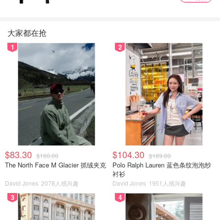
大家都在抢
1
2
$83.30
$104.30
$160.00
$189.00
The North Face M Glacier 抓绒夹克
Polo Ralph Lauren 蓝色条纹泡泡纱
衬衫
David Jones
2078人感兴趣
David Jones
1951人感兴趣
3
4