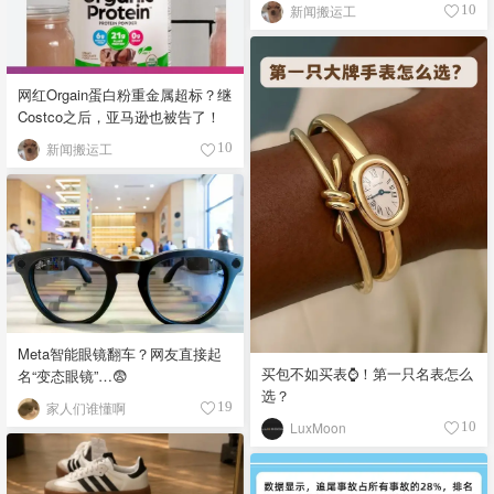
新闻搬运工
10
网红Orgain蛋白粉重金属超标？继
Costco之后，亚马逊也被告了！
新闻搬运工
10
Meta智能眼镜翻车？网友直接起
买包不如买表⌚️！第一只名表怎么
名“变态眼镜”…😨
选？
家人们谁懂啊
19
LuxMoon
10