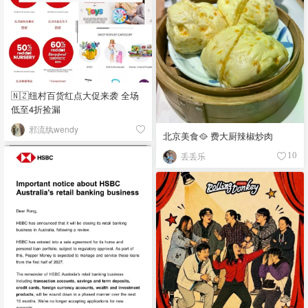
🇳🇿纽村百货红点大促来袭 全场
低至4折捡漏
邪流纨wendy
北京美食🥘 费大厨辣椒炒肉
丢丢乐
10