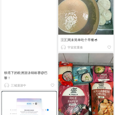
🇩🇪周末简单吃个早餐🥣
宇宙双重奏
铁塔下的欧洲游泳锦标赛@巴
黎！
三城漫游中