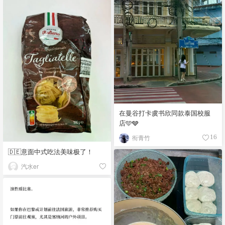
在曼谷打卡虞书欣同款泰国校服
店🩵🩶
衔青竹
16
🇩🇪意面中式吃法美味极了！
汽水er