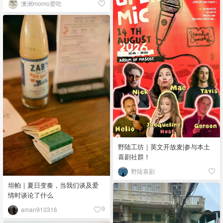
澳洲momo爱吃
野陆工坊｜英文开放麦|参与本土
喜剧社群！
野陆喜剧
坦帕｜夏日变奏，当我们谈及爱
情时谈论了什么
aman910316
9