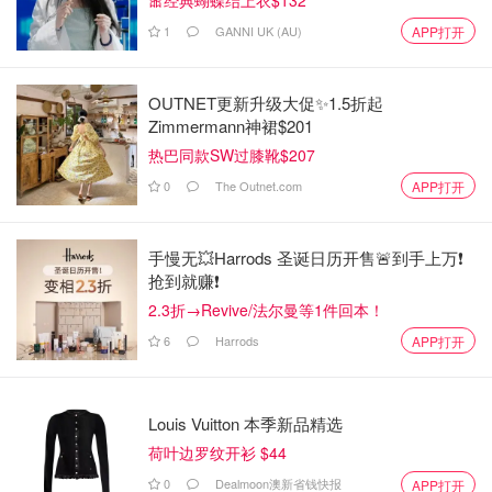
1
GANNI UK (AU)
APP打开
OUTNET更新升级大促✨1.5折起
Zimmermann神裙$201
热巴同款SW过膝靴$207
0
The Outnet.com
APP打开
手慢无💥Harrods 圣诞日历开售🚨到手上万❗️
抢到就赚❗️
2.3折→Revive/法尔曼等1件回本！
6
Harrods
APP打开
Louis Vuitton 本季新品精选
荷叶边罗纹开衫 $44
0
Dealmoon澳新省钱快报
APP打开