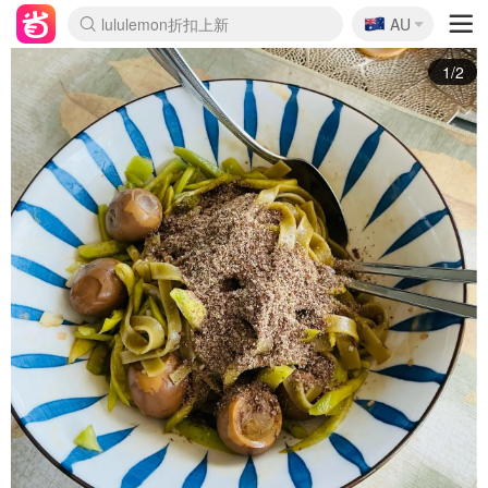
🇦🇺
Sasa美妆护肤3.5折
AU
lululemon折扣上新
SSENSE年中3折
FreshBeauty好价汇总
Cettire降价+叠9折
Farfetch折上8折
WWS Coles超市实拍
viagogo二手票捡漏
Myer清仓1折起
The Outnet奢牌1折起
David Jones 3折起
Flannels大牌1折
Perfumes Club护肤1折
AMIRO返校季6.2折
Oweek抽奖送Airpods
Amazon折扣汇总
eToro入金$200送$50
Amazon数码好物
ICONIC本周7.5折
ThedoubleF高奢地板价
Moose Knuckles 6折
丝芙兰5折起
EUFY官网3.7折起
Selenichast首饰2折
Trip机票酒店促销
YSL送5件彩妆礼
Amazon家居好物
BIGBANG巡演开票
David Jones时尚3折
Amazon美妆护肤
雅漾大喷$8
过敏原检测盒$33
伊索独家赠50ml沐浴露
科颜氏清仓3折
SEALIFE海洋馆门票6折
丝塔芙大白罐$16
订阅Newsletter送香薰
Cult Beauty 6.8折
Harrods圣诞日历2.3折
LN-CC奢牌私促3折
d'Alba空姐喷雾$16
EVE LOM套装逆天2折
Bernardelli独家4折
Adore Beauty 6折起
CT圣诞日历
Mytheresa奢品2.7折
Luxury Escapes 9折
Currentbody美容仪9折
卡诗9折+赠4件礼
MOON Garden Live
2/2