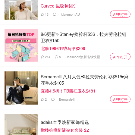
Curved 磁吸包$69
13
lululemon AU
APP打开
8/6更新✨Stanley拎拎杯$36，拉夫劳伦拉链
卫衣$150
北脸1996羽绒马甲$209
214
5
Dealmoon澳新省钱快报
APP打开
Bernardelli 八月大促📢拉夫劳伦衬衫$51🐎麻
花毛衣$105
直接4.5折！TB四杠卫衣$481
2
Bernardelli
APP打开
adairs本季焕新家饰精选
橄榄棕榈绗缝被套套装 $2