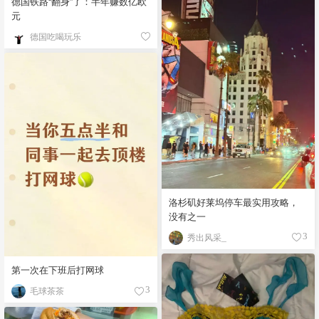
德国铁路“翻身”了：半年赚数亿欧
元
德国吃喝玩乐
洛杉矶好莱坞停车最实用攻略，
没有之一
秀出风采_
3
第一次在下班后打网球
毛球茶茶
3