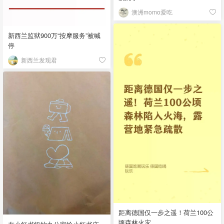
澳洲momo爱吃
新西兰监狱900万“按摩服务”被喊
停
新西兰发现君
距离德国仅一步之遥！荷兰100公
顷森林火灾