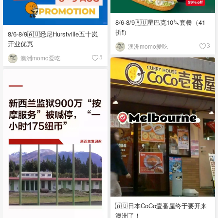
8/6-8/9🇦🇺星巴克10🔪套餐（41
折❗）
8/6-8/9🇦🇺悉尼Hurstville五十岚
开业优惠
澳洲momo爱吃
3
澳洲momo爱吃
5
🇦🇺日本CoCo壹番屋终于要开来
澳洲了！