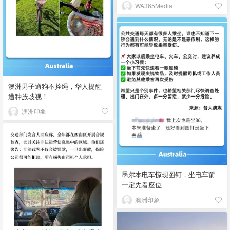
WA365Media
澳洲男子遛狗不拴绳，华人提醒
遭种族歧视！
澳洲印象
墨尔本电车惊现图钉，坐电车前
一定先看座位
澳洲印象