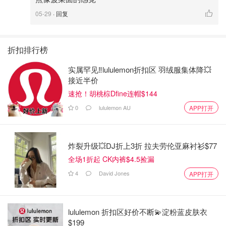
05-29
· 回复
折扣排行榜
实属罕见‼️lululemon折扣区 羽绒服集体降💥
接近半价
速抢！胡桃棕Dfine连帽$144
0
lululemon AU
APP打开
炸裂升级💥DJ折上3折 拉夫劳伦亚麻衬衫$77
全场1折起 CK内裤$4.5捡漏
4
David Jones
APP打开
lululemon 折扣区好价不断💫淀粉蓝皮肤衣
$199