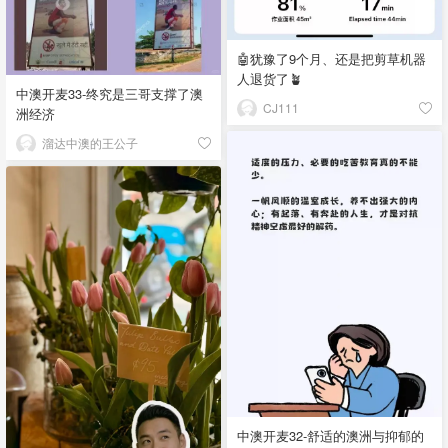
🤖犹豫了9个月、还是把剪草机器
人退货了🪴
中澳开麦33-终究是三哥支撑了澳
CJ111
洲经济
溜达中澳的王公子
中澳开麦32-舒适的澳洲与抑郁的