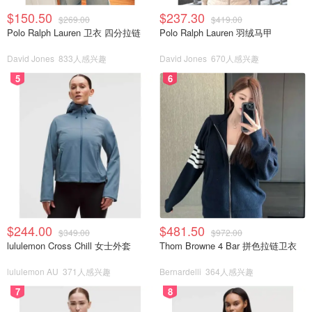
$150.50
$237.30
$269.00
$419.00
Polo Ralph Lauren 卫衣 四分拉链
Polo Ralph Lauren 羽绒马甲
David Jones
833人感兴趣
David Jones
670人感兴趣
5
6
$244.00
$481.50
$349.00
$972.00
lululemon Cross Chill 女士外套
Thom Browne 4 Bar 拼色拉链卫衣
lululemon AU
371人感兴趣
Bernardelli
364人感兴趣
7
8