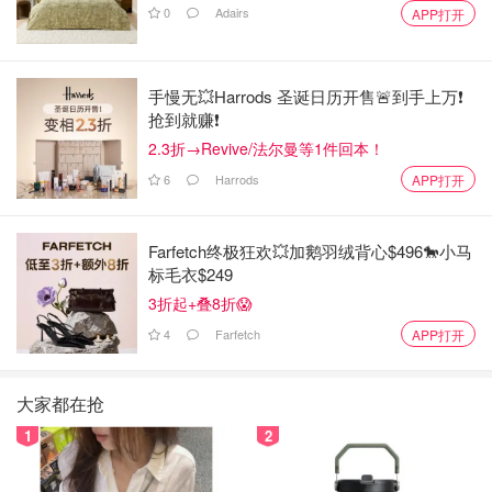
0
Adairs
APP打开
手慢无💥Harrods 圣诞日历开售🚨到手上万❗️
抢到就赚❗️
2.3折→Revive/法尔曼等1件回本！
6
Harrods
APP打开
Farfetch终极狂欢💥加鹅羽绒背心$496🐎小马
标毛衣$249
3折起+叠8折😱
4
Farfetch
APP打开
大家都在抢
1
2