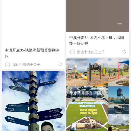
中澳开麦34-国内不愿上班，出国
能干好活吗
中澳开麦35-谈澳洲新预算🤯糊涂
溜达中澳的王公子
账
溜达中澳的王公子