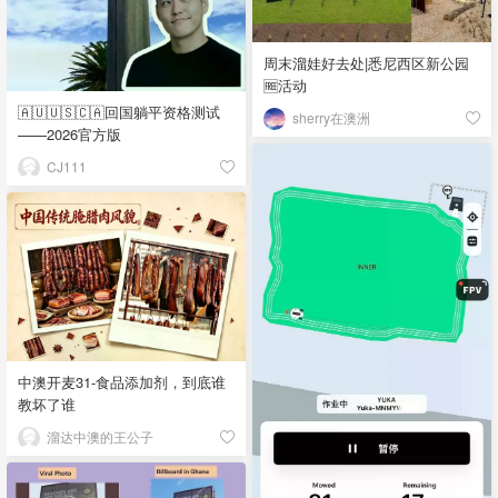
周末溜娃好去处|悉尼西区新公园
🆓活动
🇦🇺🇺🇸🇨🇦回国躺平资格测试
sherry在澳洲
——2026官方版
CJ111
中澳开麦31-食品添加剂，到底谁
教坏了谁
溜达中澳的王公子