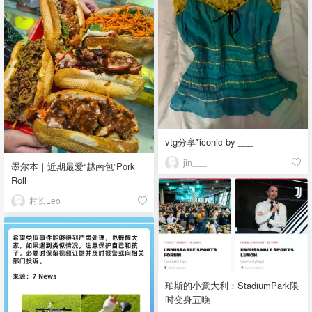
vtg分享*iconic by ___
jin___
墨尔本｜近期最爱“越南包”Pork
Roll
村长Leo
珀斯的小意大利：StadiumPark限
时变身五晚