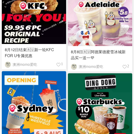
8月12日结束🇦🇺新一轮KFC
8月8日🇦🇺阿德莱德蜜雪冰城新
FOR U专属优惠
品买一送一💜
澳洲momo爱吃
1
澳洲momo爱吃
2