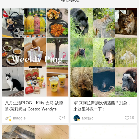
八月生活PLOG｜Kitty·盒马·缺德
🐻 来阿拉斯加没偶遇熊？别急，
舅·茉莉奶白·Costco·Wendy's
来这里补救一下！
maggie
abc個c
4
18