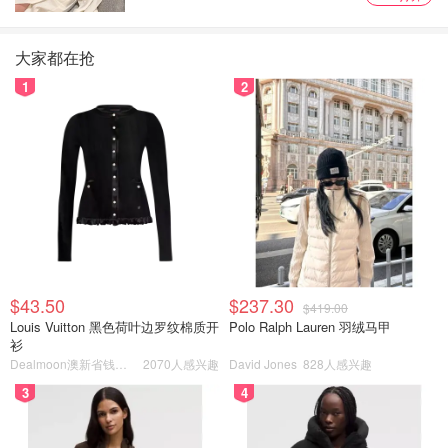
大家都在抢
1
2
$43.50
$237.30
$419.00
Louis Vuitton 黑色荷叶边罗纹棉质开
Polo Ralph Lauren 羽绒马甲
衫
Dealmoon澳新省钱快报
2070人感兴趣
David Jones
828人感兴趣
3
4