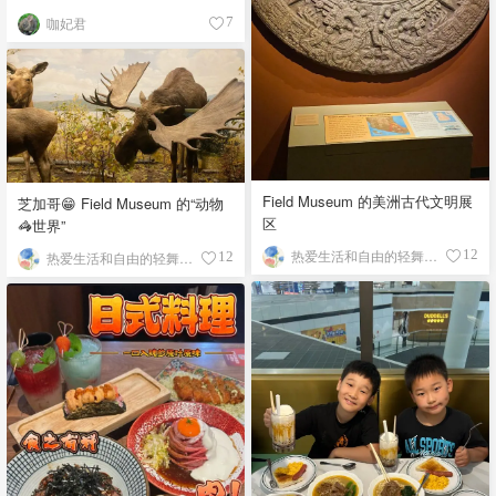
咖妃君
7
Field Museum 的美洲古代文明展
芝加哥😁 Field Museum 的“动物
区
🦓世界”
热爱生活和自由的轻舞飞扬
12
热爱生活和自由的轻舞飞扬
12