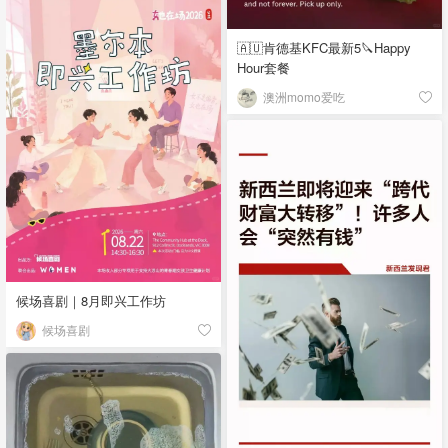
🇦🇺肯德基KFC最新5🔪Happy
Hour套餐
澳洲momo爱吃
候场喜剧｜8月即兴工作坊
候场喜剧