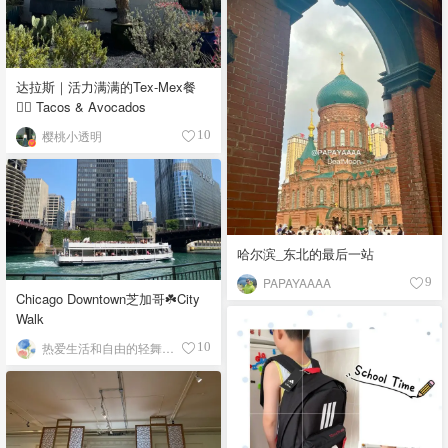
达拉斯｜活力满满的Tex-Mex餐
👉🏼 Tacos & Avocados
樱桃小透明
10
哈尔滨_东北的最后一站
PAPAYAAAA
9
Chicago Downtown芝加哥☘️City
Walk
热爱生活和自由的轻舞飞扬
10