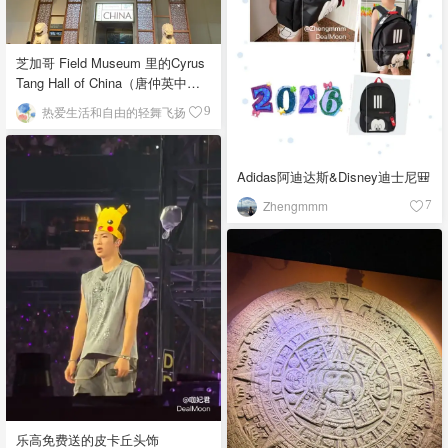
芝加哥 Field Museum 里的Cyrus
Tang Hall of China（唐仲英中国
馆）
热爱生活和自由的轻舞飞扬
9
Adidas阿迪达斯&Disney迪士尼🎒
Zhengmmm
7
乐高免费送的皮卡丘头饰