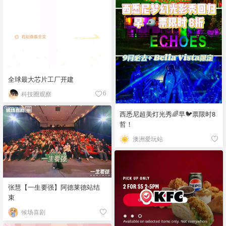
全球最大芯片工厂开建
科技圈观察
6
西悉尼超美灯光秀🌈早🐦票限时8
哲！
澳洲爱玩站
张慧【一生要强】阿德莱德站结
束
候场喜剧