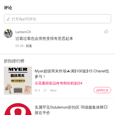
评论
打开App写评论
LanternCX
过着过着也会突然变得有意思起来
05-29
· 回复
折扣排行榜
Myer超级周末炸场🔥满$100返$15 Chanel也
参与！
乐高重磅新品咚奇刚街机$224
4
Myer
APP打开
实属罕见‼️lululemon折扣区 羽绒服集体降💥
接近半价