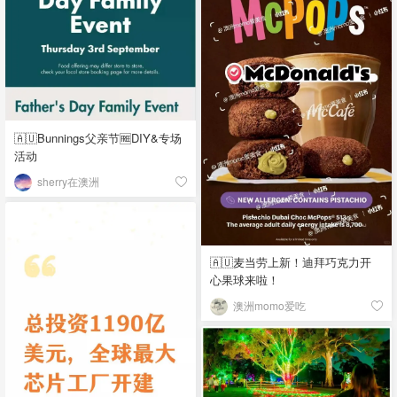
🇦🇺Bunnings父亲节🆓DIY&专场
活动
sherry在澳洲
🇦🇺麦当劳上新！迪拜巧克力开
心果球来啦！
澳洲momo爱吃