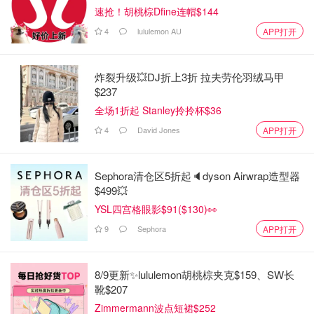
速抢！胡桃棕Dfine连帽$144
4
lululemon AU
APP打开
炸裂升级💥DJ折上3折 拉夫劳伦羽绒马甲
$237
全场1折起 Stanley拎拎杯$36
4
David Jones
APP打开
Sephora清仓区5折起🔈dyson Airwrap造型器
$499💥
YSL四宫格眼影$91($130)👀
9
Sephora
APP打开
8/9更新✨lululemon胡桃棕夹克$159、SW长
靴$207
Zimmermann波点短裙$252