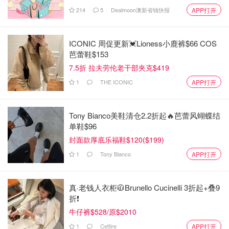
214
5
Dealmoon澳新省钱快报
APP打开
ICONIC 周促更新💓Lioness小鹿裤$66 COS
芭蕾鞋$153
7.5折 拉夫劳伦老干部夹克$419
1
THE ICONIC
APP打开
Tony Bianco美鞋清仓2.2折起🔥芭蕾风蝴蝶结
单鞋$96
封面款厚底乐福鞋$120($199)
1
Tony Bianco
APP打开
真·老钱人衣柜🧥Brunello Cucinelli 3折起+叠9
折❗️
牛仔裤$528/原$2010
1
Cettire
APP打开