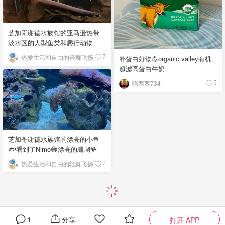
芝加哥谢德水族馆的亚马逊热带
淡水区的大型鱼类和爬行动物
热爱生活和自由的轻舞飞扬
7
补蛋白好物💪organic valley有机
超滤高蛋白牛奶
喵西西734
5
芝加哥谢德水族馆的漂亮的小鱼
🐟看到了Nimo😁漂亮的珊瑚🪸
热爱生活和自由的轻舞飞扬
7
1
分享
打开 APP