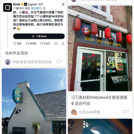
当AI学会骂街：
鸡妹报喜法国实用信息版
1
🇺🇸洛杉矶Hollywood京都居酒屋
🏮适合约会
北美deal蜀黎
7