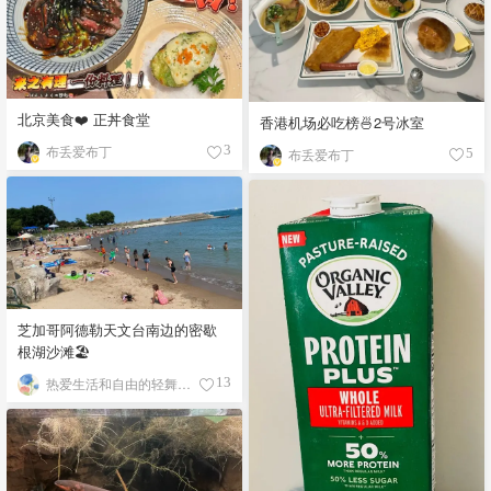
北京美食❤️ 正丼食堂
香港机场必吃榜🍜2号冰室
布丢爱布丁
3
布丢爱布丁
5
芝加哥阿德勒天文台南边的密歇
根湖沙滩🏖️
热爱生活和自由的轻舞飞扬
13