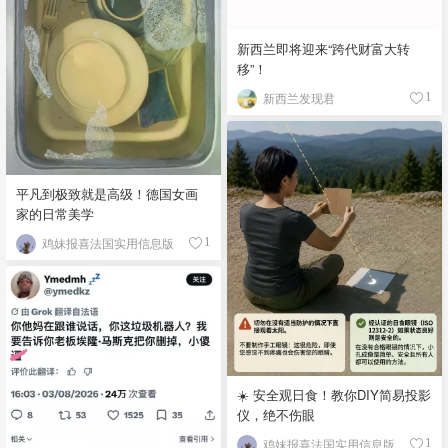
新西兰即将迎来“跨代财富大转
移”！
新西兰发现君
1
平凡到极致就是高级！德国女画
家的日常美学
鸡妹报喜法国实用信息版
1
☀️ 安全观日食！教你DIY简易投影
仪，绝不伤眼
鸡妹报喜法国实用信息版
1