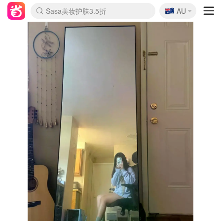
🇦🇺
Sasa美妆护肤3.5折
AU
lululemon折扣上新
SSENSE年中2.5折
FreshBeauty好价汇总
Cettire降价+叠9折
WWS Coles超市实拍
viagogo二手票捡漏
Myer超级周末
The Outnet奢牌1折起
David Jones 3折起
Flannels大牌1折
Perfumes Club护肤1折
AMIRO面罩$251
Amazon折扣汇总
eToro入金$200送$50
Amazon数码好物
ICONIC本周7.5折
ThedoubleF高奢地板价
Moose Knuckles 6折
丝芙兰5折起
EUFY摄像头$98
Selenichast首饰2折
Trip机票酒店促销
YSL送5件彩妆礼
Amazon家居好物
Amazon美妆护肤
雅漾大喷$8
过敏原检测盒$33
伊索独家赠50ml沐浴露
科颜氏高保湿面霜$29
SEALIFE海洋馆门票6折
丝塔芙大白罐$16
订阅Newsletter送香薰
Cult Beauty 6.8折
Harrods圣诞日历$525
LN-CC奢牌私促3折
d'Alba空姐喷雾$16
EVE LOM套装£56
Bernardelli独家4折
Adore Beauty 6折起
CT圣诞日历
Mytheresa奢品2.7折
Luxury Escapes 9折
Currentbody美容仪$881
MOON Garden Live
Roborock扫地机$649
Tingo Life水杯$24
Valentino官网5折
CR洗护套装$23
修丽可4件套$159
Myer彩妆2件7折
GANNI官网4.5折
Stylevana韩妆4折
Tessabit高奢8.5折
OGX洗发水$11
Amazon阿德莱德次日达
卡诗8.5折+赠礼
Philips Hue灯具8折