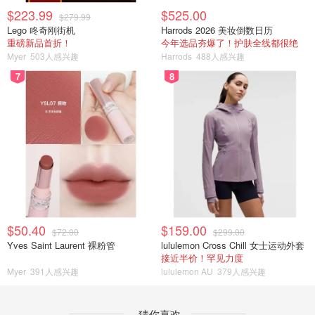
$223.99
$525.00
$279.99
Lego 咚奇刚街机
Harrods 2026 美妆倒数日历
重磅新品首折！
今年选品夯爆了！护肤全线都很绝
Myer
503人感兴趣
Harrods
488人感兴趣
7
8
$50.40
$159.00
$72.00
$299.00
Yves Saint Laurent 裸粉管
lululemon Cross Chill 女士运动外套
接近半价！罕见力度
Myer
391人感兴趣
lululemon AU
379人感兴趣
猜你喜欢