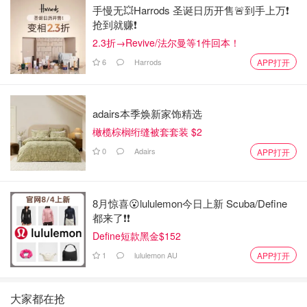
手慢无💥Harrods 圣诞日历开售🚨到手上万❗️
抢到就赚❗️
2.3折→Revive/法尔曼等1件回本！
6
Harrods
APP打开
adairs本季焕新家饰精选
橄榄棕榈绗缝被套套装 $2
0
Adairs
APP打开
8月惊喜😮lululemon今日上新 Scuba/Define
都来了❗️❗️
Define短款黑金$152
1
lululemon AU
APP打开
大家都在抢