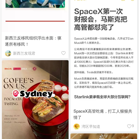
新西兰反移民组织浮出水面：驱
逐所有移民！
新西兰发现君
SpaceX高管吃瘪，打工人狠狠共
情了
湾区早知道
9