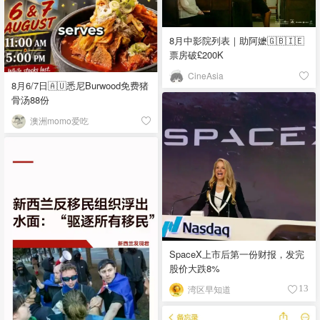
8月中影院列表｜助阿嬷🇬🇧🇮🇪
票房破£200K
CineAsia
8月6/7日🇦🇺悉尼Burwood免费猪
骨汤88份
澳洲momo爱吃
SpaceX上市后第一份财报，发完
股价大跌8%
湾区早知道
13