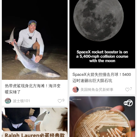
SpaceX火箭失控撞击月球！5400
迈时速砸出巨大陨石坑
热带虎鲨现身北方海滩！海洋变
美国犄角旮旯新鲜事
7
暖实锤了
波士顿101
9