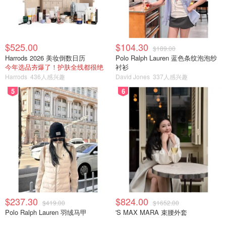
$525.00
$104.30
$189.00
Harrods 2026 美妆倒数日历
Polo Ralph Lauren 蓝色条纹泡泡纱
今年选品夯爆了！护肤全线都很绝
衬衫
Harrods
436人感兴趣
David Jones
337人感兴趣
5
6
$237.30
$824.00
$419.00
$1652.00
Polo Ralph Lauren 羽绒马甲
'S MAX MARA 束腰外套