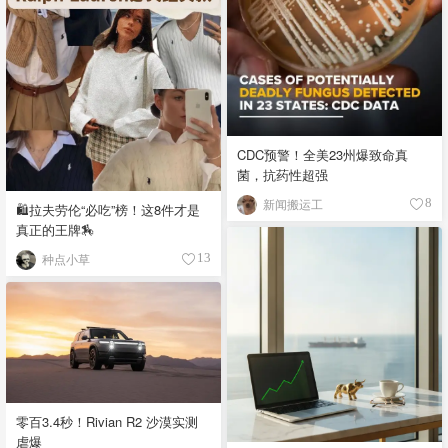
CDC预警！全美23州爆致命真
菌，抗药性超强
新闻搬运工
8
🛍️拉夫劳伦“必吃”榜！这8件才是
真正的王牌🏇
种点小草
13
零百3.4秒！Rivian R2 沙漠实测
虐爆