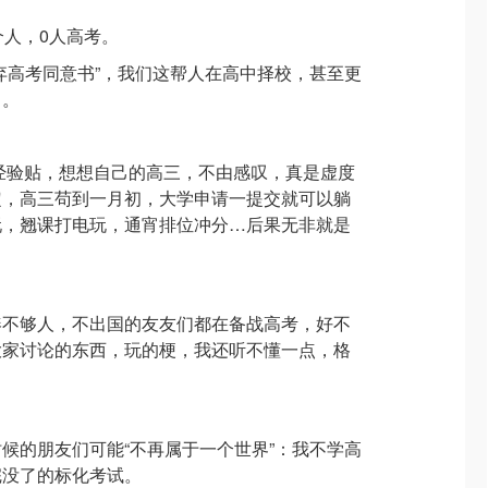
个人，0人高考。
弃高考同意书”，我们这帮人在高中择校，甚至更
了。
经验贴，想想自己的高三，不由感叹，真是虚度
定，高三苟到一月初，大学申请一提交就可以躺
玩，翘课打电玩，通宵排位冲分…后果无非就是
凑不够人，不出国的友友们都在备战高考，好不
大家讨论的东西，玩的梗，我还听不懂一点，格
候的朋友们可能“不再属于一个世界”：我不学高
完没了的标化考试。