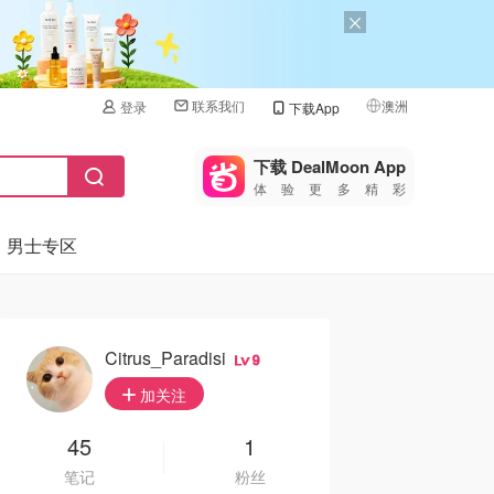
联系我们
澳洲
登录
下载App
🇺🇸
美国
下载 DealMoon App
体验更多精彩
🇨🇳
中国
男士专区
🇨🇦
加拿大
🇬🇧
英国
🇩🇪
德国
Citrus_Paradisi
9
🇫🇷
加关注
法国
🇮🇹
45
1
意大利
笔记
粉丝
🇦🇺
澳洲