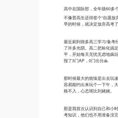
高中在国际部，全年级60多
不像普高生还得签个“自愿放
早的时候，就决定放弃高考
最近刷到很多高三学习/备考
了许多光阴。高二把标化搞
平，开始每天无忧无虑地疯
报了3门AP，0门出分🙏
那时候最大的烦恼是出去玩
容易能约出来玩个一下午，
格不入，心态堪比刘姥姥。
那是我首次认识到自己和小时
考知识，他们也不用准备没