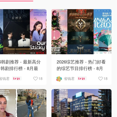
26韩剧推荐 - 最新高分
2026综艺推荐 - 热门好看
韩剧排行榜 - 8月最
的综艺节目排行榜 - 8月
：丁海寅《我的荒糖恋
最新:《​​伦敦合伙人》回
18
18
省钱君
省钱君
21
21
》上线❣️
归啦