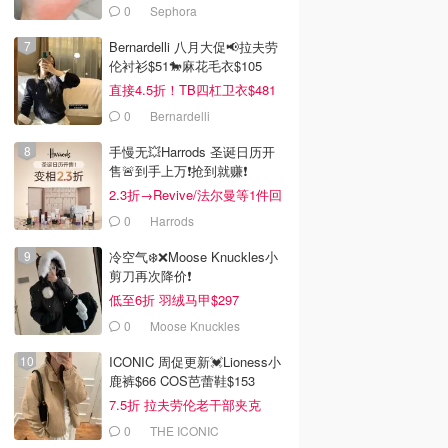
0
Sephora
Bernardelli 八月大促📢拉夫劳
伦衬衫$51🐎麻花毛衣$105
直接4.5折！TB四杠卫衣$481
0
Bernardelli
手慢无💥Harrods 圣诞日历开
售🚨到手上万❗️抢到就赚❗️
2.3折→Revive/法尔曼等1件回
本！
0
Harrods
冷空气❄️❌️Moose Knuckles小
剪刀再次降价❗️
低至6折 羽绒马甲$297
0
Moose Knuckles
ICONIC 周促更新💓Lioness小
鹿裤$66 COS芭蕾鞋$153
7.5折 拉夫劳伦老干部夹克
$419
0
THE ICONIC