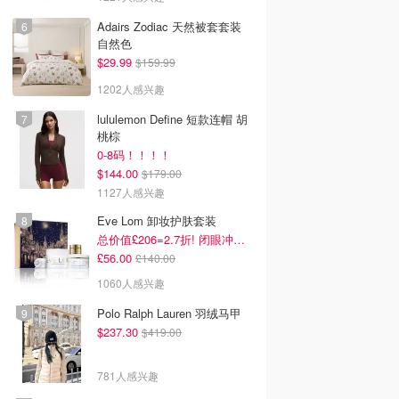
Adairs Zodiac 天然被套套装
自然色
$29.99
$159.99
1202人感兴趣
lululemon Define 短款连帽 胡
桃棕
0-8码！！！！
$144.00
$179.00
1127人感兴趣
Eve Lom 卸妆护肤套装
总价值£206=2.7折! 闭眼冲这套
£56.00
£140.00
1060人感兴趣
Polo Ralph Lauren 羽绒马甲
$237.30
$419.00
781人感兴趣