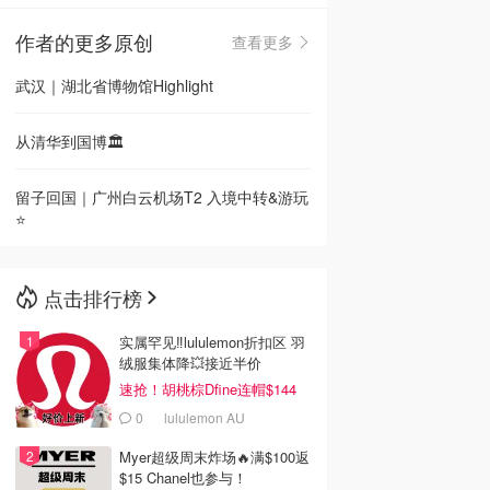
作者的更多原创
查看更多
🇳🇿
新西兰
武汉｜湖北省博物馆Highlight
从清华到国博🏛️
留子回国｜广州白云机场T2 入境中转&游玩
⭐️
点击排行榜
实属罕见‼️lululemon折扣区 羽
绒服集体降💥接近半价
速抢！胡桃棕Dfine连帽$144
0
lululemon AU
Myer超级周末炸场🔥满$100返
$15 Chanel也参与！