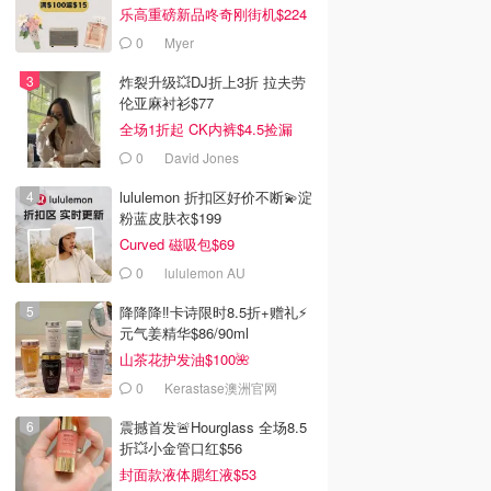
乐高重磅新品咚奇刚街机$224
0
Myer
炸裂升级💥DJ折上3折 拉夫劳
伦亚麻衬衫$77
全场1折起 CK内裤$4.5捡漏
0
David Jones
lululemon 折扣区好价不断💫淀
粉蓝皮肤衣$199
Curved 磁吸包$69
0
lululemon AU
降降降‼️卡诗限时8.5折+赠礼⚡
元气姜精华$86/90ml
山茶花护发油$100🌺
0
Kerastase澳洲官网
震撼首发🚨Hourglass 全场8.5
折💥小金管口红$56
封面款液体腮红液$53