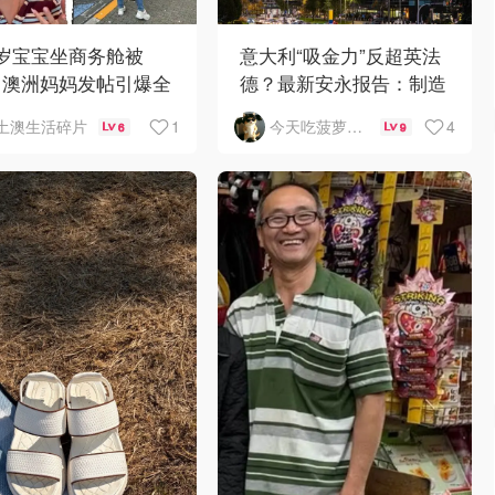
1岁宝宝坐商务舱被
意大利“吸金力”反超英法
？澳洲妈妈发帖引爆全
德？最新安永报告：制造
争议
业与AI成投资新宠！
1
4
土澳生活碎片
今天吃菠萝披萨了吗
6
9