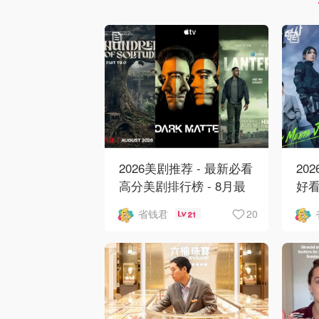
2026美剧推荐 - 最新必看
20
高分美剧排行榜 - 8月最
好看
新: 《​​足球教练 》第四季
新
20
省钱君
21
回归！
爱 