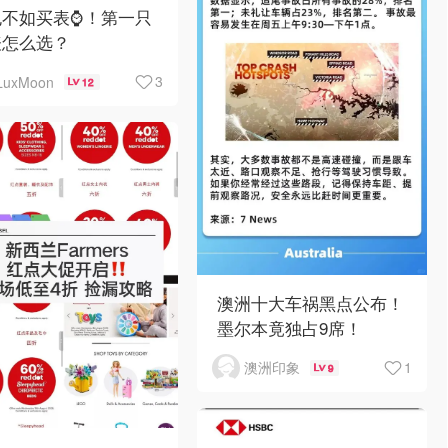
不如买表⌚️！第一只
表怎么选？
3
LuxMoon
12
澳洲十大车祸黑点公布！
墨尔本竟独占9席！
1
澳洲印象
9