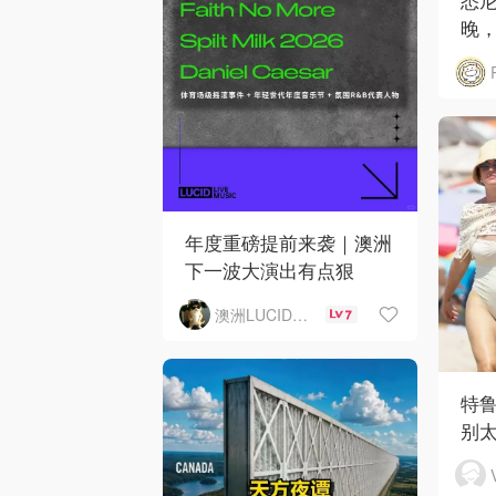
晚，
年度重磅提前来袭｜澳洲
下一波大演出有点狠
澳洲LUCID音乐演出
7
特
别