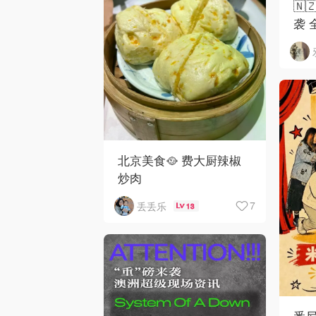
🇳
袭 
北京美食🥘 费大厨辣椒
炒肉
7
丢丢乐
13
悉