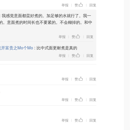
举报
赞
回复
|
|
:
我感觉意面都蛮好煮的。加足够的水就行了。我一
的。意面煮的时间长也不要紧的。不会糊掉的。和中
举报
赞
回复
|
|
花开富贵之Mo个Mo
:
比中式面更耐煮是真的
举报
赞
回复
|
|
举报
赞
回复
|
|
举报
赞
回复
|
|
举报
赞
回复
|
|