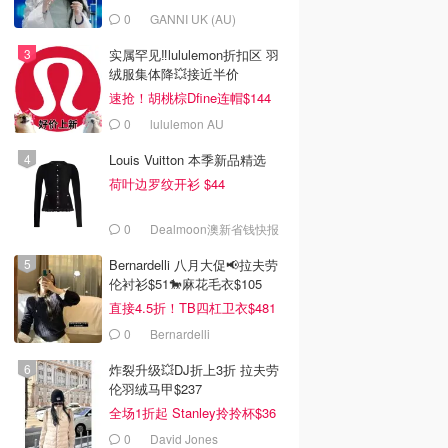
0
GANNI UK (AU)
实属罕见‼️lululemon折扣区 羽
绒服集体降💥接近半价
速抢！胡桃棕Dfine连帽$144
0
lululemon AU
Louis Vuitton 本季新品精选
荷叶边罗纹开衫 $44
0
Dealmoon澳新省钱快报
Bernardelli 八月大促📢拉夫劳
伦衬衫$51🐎麻花毛衣$105
直接4.5折！TB四杠卫衣$481
0
Bernardelli
炸裂升级💥DJ折上3折 拉夫劳
伦羽绒马甲$237
全场1折起 Stanley拎拎杯$36
0
David Jones