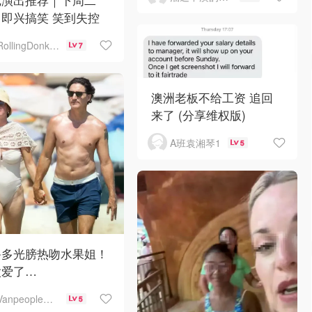
即兴搞笑 笑到失控
RollingDonkey
7
澳洲老板不给工资 追回
来了 (分享维权版)
A班袁湘琴1
5
鲁多光膀热吻水果姐！
太爱了…
Vanpeople人在温哥华
5