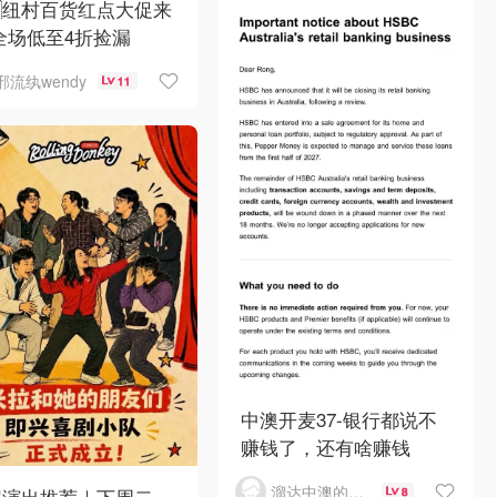
🇿纽村百货红点大促来
全场低至4折捡漏
邪流纨wendy
11
中澳开麦37-银行都说不
赚钱了，还有啥赚钱
溜达中澳的王公子
尼演出推荐｜下周二
8