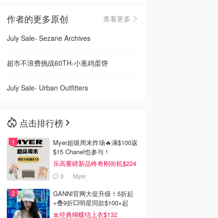
作者的更多原创
查看更多
🇳🇿
新西兰
July Sale- Sezane Archives
超市不浪费挑战60TH-小葱鸡蛋饼
July Sale- Urban Outfitters
点击排行榜
Myer超级周末炸场🔥满$100返
$15 Chanel也参与！
乐高重磅新品咚奇刚街机$224
0
Myer
GANNI官网大促升级！5折起
+叠9折💥明星同款$100+起
🎀经典蝴蝶结上衣$132