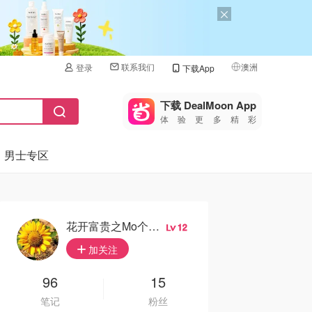
联系我们
澳洲
登录
下载App
🇺🇸
美国
下载 DealMoon App
体验更多精彩
🇨🇳
中国
男士专区
🇨🇦
加拿大
🇬🇧
英国
🇩🇪
德国
花开富贵之Mo个Mo
12
🇫🇷
加关注
法国
🇮🇹
96
15
意大利
笔记
粉丝
🇦🇺
澳洲