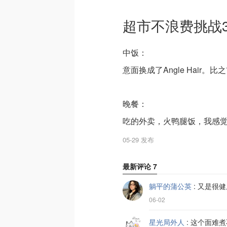
超市不浪费挑战3
中饭：
意面换成了Angle Hair
晚餐：
吃的外卖，火鸭腿饭，我感
05-29 发布
最新评论
7
躺平的蒲公英
:
又是很健
06-02
星光局外人
:
这个面难煮