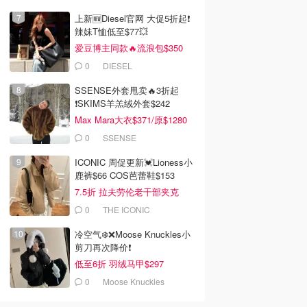
上新🆕Diesel官网 大促5折起❗️
辣妹T恤低至$77💥
爱豆博主同款🔥流浪包$350
0
DIESEL
SSENSE外套甩卖🔥3折起
❗SKIMS羊羔绒外套$242
Max Mara大衣$371/原$1280
0
SSENSE
ICONIC 周促更新💓Lioness小
鹿裤$66 COS芭蕾鞋$153
7.5折 拉夫劳伦老干部夹克
$419
0
THE ICONIC
冷空气❄️❌️Moose Knuckles小
剪刀再次降价❗️
低至6折 羽绒马甲$297
0
Moose Knuckles