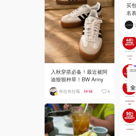
买包
名
入秋穿搭必备！最近被阿
迪狠狠种草！BW Army
和 Sambae 值得拥有！
4
布拉布拉莓
10