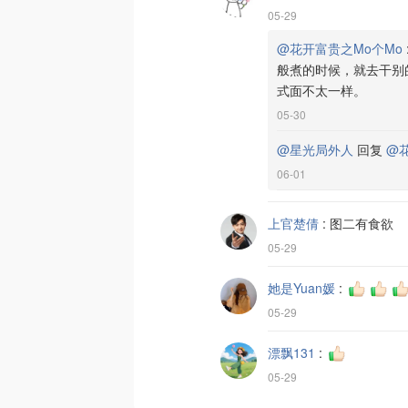
05-29
@花开富贵之Mo个Mo
般煮的时候，就去干别
式面不太一样。
05-30
@星光局外人
回复
@
06-01
上官楚倩
:
图二有食欲
05-29
她是Yuan媛
:
05-29
漂飘131
:
05-29