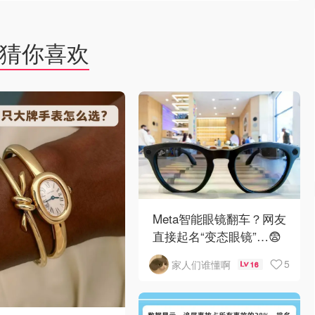
猜你喜欢
Meta智能眼镜翻车？网友
直接起名“变态眼镜”…😨
5
家人们谁懂啊
16