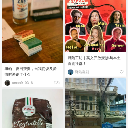
野陆工坊｜英文开放麦|参与本土
喜剧社群！
坦帕｜夏日变奏，当我们谈及爱
野陆喜剧
情时谈论了什么
aman910316
5