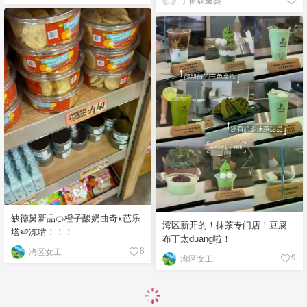
缺德舅新品🍊橙子酸奶曲奇x芭乐
湾区新开的！抹茶专门店！豆腐
塔🍉冻啃！！！
布丁太duang啦！
湾区女工
8
湾区女工
9