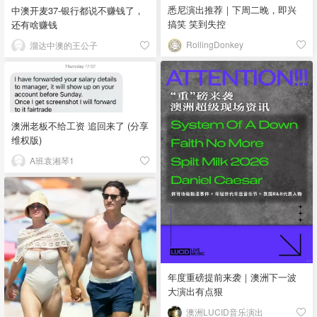
悉尼演出推荐｜下周二晚，即兴
中澳开麦37-银行都说不赚钱了，
搞笑 笑到失控
还有啥赚钱
RollingDonkey
溜达中澳的王公子
澳洲老板不给工资 追回来了 (分享
维权版)
A班袁湘琴1
年度重磅提前来袭｜澳洲下一波
大演出有点狠
澳洲LUCID音乐演出