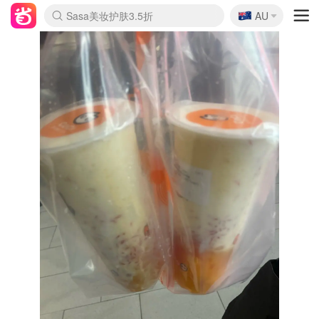
🇦🇺
Sasa美妆护肤3.5折
AU
lululemon折扣上新
SSENSE年中3折
FreshBeauty好价汇总
Cettire降价+叠9折
WWS Coles超市实拍
viagogo二手票捡漏
Myer超级周末1折
The Outnet奢牌1折起
David Jones 3折起
Flannels大牌1折
Perfumes Club护肤1折
AMIRO返校季6.2折
Amazon折扣汇总
eToro入金$200送$50
Amazon数码好物
ICONIC本周7.5折
ThedoubleF高奢地板价
Moose Knuckles 6折
丝芙兰5折起
EUFY官网3.7折起
Selenichast首饰2折
Trip机票酒店促销
YSL送5件彩妆礼
Amazon家居好物
Amazon美妆护肤
雅漾大喷$8
过敏原检测盒$33
伊索独家赠50ml沐浴露
科颜氏清仓3折
SEALIFE海洋馆门票6折
丝塔芙大白罐$16
订阅Newsletter送香薰
Cult Beauty 6.8折
Harrods圣诞日历2.3折
LN-CC奢牌私促3折
d'Alba空姐喷雾$16
EVE LOM套装逆天2折
Bernardelli独家4折
Adore Beauty 6折起
CT圣诞日历
Mytheresa奢品2.7折
Luxury Escapes 9折
Currentbody美容仪9折
MOON Garden Live
Roborock扫地机3.7折
Tingo Life水杯$24
Valentino官网5折
CR洗发护发6.3折
修丽可套装7.4折
Myer彩妆2件7折
GANNI官网4.5折
Stylevana韩妆4折
Tessabit高奢8.5折
OGX洗护4折
Amazon阿德莱德次日达
卡诗8.5折+赠礼
Philips Hue灯具8折