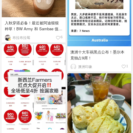
入秋穿搭必备！最近被阿迪狠狠
种草！BW Army 和 Sambae 值得
拥有！
布拉布拉莓
6
澳洲十大车祸黑点公布！墨尔本
竟独占9席！
澳洲印象
1