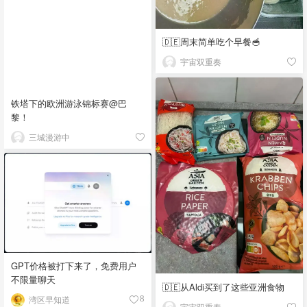
🇩🇪周末简单吃个早餐🥣
宇宙双重奏
铁塔下的欧洲游泳锦标赛@巴
黎！
三城漫游中
GPT价格被打下来了，免费用户
不限量聊天
🇩🇪从Aldi买到了这些亚洲食物
湾区早知道
8
宇宙双重奏