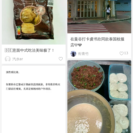
在曼谷打卡虞书欣同款泰国校服
店🩵🩶
🇩🇪意面中式吃法美味极了！
衔青竹
13
汽水er