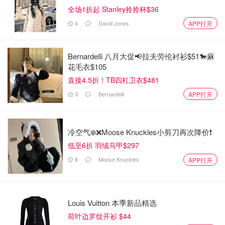
全场1折起 Stanley拎拎杯$36
4
David Jones
APP打开
Bernardelli 八月大促📢拉夫劳伦衬衫$51🐎麻
花毛衣$105
直接4.5折！TB四杠卫衣$481
3
Bernardelli
APP打开
冷空气❄️❌️Moose Knuckles小剪刀再次降价❗️
低至6折 羽绒马甲$297
8
Moose Knuckles
APP打开
Louis Vuitton 本季新品精选
荷叶边罗纹开衫 $44