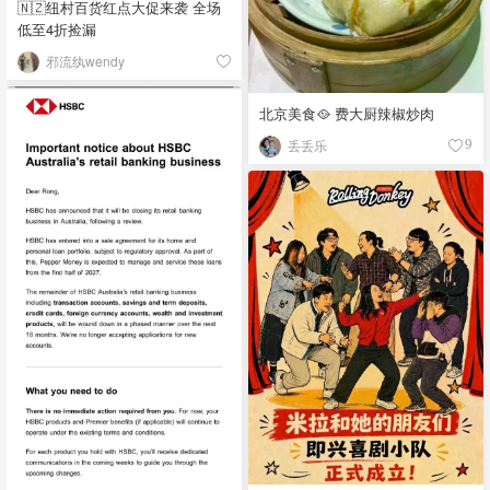
🇳🇿纽村百货红点大促来袭 全场
低至4折捡漏
邪流纨wendy
北京美食🥘 费大厨辣椒炒肉
丢丢乐
9