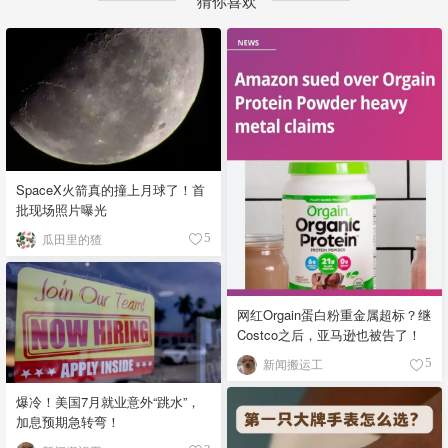
猜你喜欢
SpaceX火箭真的撞上月球了！首
批现场照片曝光
瓜田里的猹
5
网红Orgain蛋白粉重金属超标？继
Costco之后，亚马逊也被告了！
新闻搬运工
5
爆冷！美国7月就业意外“跳水”，
加息预期急转弯！