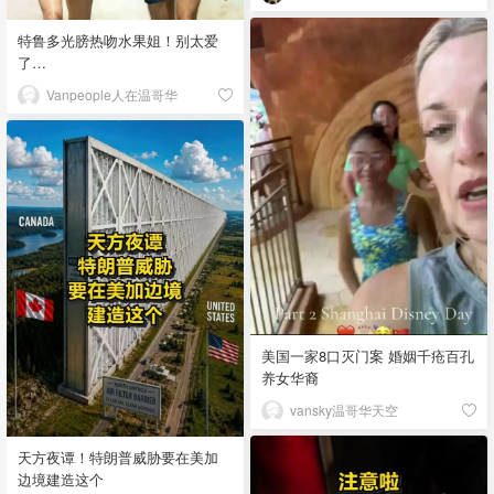
特鲁多光膀热吻水果姐！别太爱
了…
Vanpeople人在温哥华
美国一家8口灭门案 婚姻千疮百孔
养女华裔
vansky温哥华天空
天方夜谭！特朗普威胁要在美加
边境建造这个