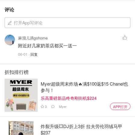
评论
打开App写评论
麻溜儿滴gohome
附近好几家奶茶店都买一送一
06-01
· 回复
折扣排行榜
Myer超级周末炸场🔥满$100返$15 Chanel也
参与！
乐高重磅新品咚奇刚街机$224
3
Myer
APP打开
炸裂升级💥DJ折上3折 拉夫劳伦羽绒马甲
$237