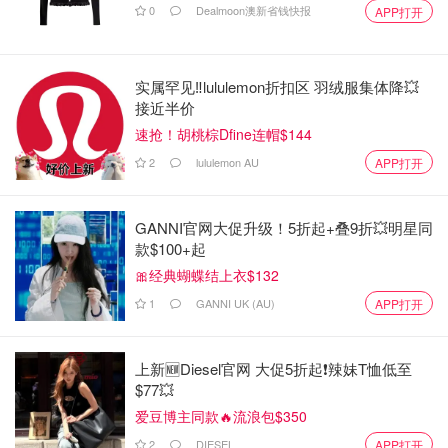
0
Dealmoon澳新省钱快报
APP打开
实属罕见‼️lululemon折扣区 羽绒服集体降💥
接近半价
速抢！胡桃棕Dfine连帽$144
2
lululemon AU
APP打开
GANNI官网大促升级！5折起+叠9折💥明星同
款$100+起
🎀经典蝴蝶结上衣$132
1
GANNI UK (AU)
APP打开
上新🆕Diesel官网 大促5折起❗️辣妹T恤低至
$77💥
爱豆博主同款🔥流浪包$350
2
DIESEL
APP打开