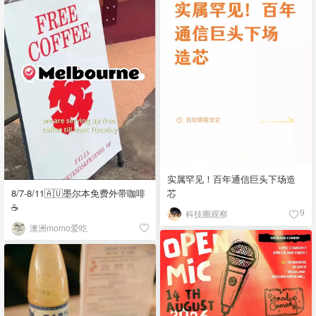
实属罕见！百年通信巨头下场造
8/7-8/11🇦🇺墨尔本免费外带咖啡
芯
☕
科技圈观察
9
澳洲momo爱吃