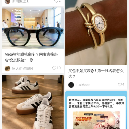
新闻搬运工
2
Meta智能眼镜翻车？网友直接起
名“变态眼镜”…😨
家人们谁懂啊
10
买包不如买表⌚️！第一只名表怎么
选？
LuxMoon
4