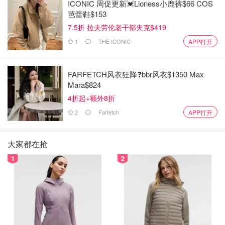
ICONIC 周促更新💓Lioness小鹿裤$66 COS
芭蕾鞋$153
7.5折 拉夫劳伦老干部夹克$419
1
THE ICONIC
APP打开
FARFETCH风衣狂降❓bbr风衣$1350 Max
Mara$824
4折起+额外8折
2
Farfetch
APP打开
大家都在抢
1
2