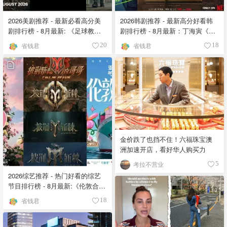
2026美剧推荐 - 最新必看高分美
2026韩剧推荐 - 最新高分好看韩
剧排行榜 - 8月最新: 《​​足球教练
剧排行榜 - 8月最新：丁海寅《我
》第四季回归！
的荒糖恋爱 》上线❣️
省钱君
省钱君
20
18
金价跌了也挡不住！六福珠宝澳
洲加速开店，看好华人购买力
考拉不营业
5
2026综艺推荐 - 热门好看的综艺
节目排行榜 - 8月最新:《​​伦敦合伙
人》回归啦
省钱君
18