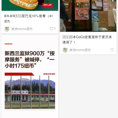
8/6-8/9🇦🇺星巴克10🔪套餐（41
折❗）
澳洲momo爱吃
3
🇦🇺日本CoCo壹番屋终于要开来
澳洲了！
澳洲momo爱吃