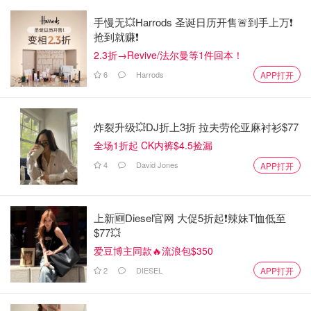
手慢无💥Harrods 圣诞日历开售🚨到手上万❗️
抢到就赚❗️
2.3折→Revive/法尔曼等1件回本！
6
Harrods
APP打开
炸裂升级💥DJ折上3折 拉夫劳伦亚麻衬衫$77
全场1折起 CK内裤$4.5捡漏
4
David Jones
APP打开
上新🆕Diesel官网 大促5折起❗️辣妹T恤低至
$77💥
爱豆博主同款🔥流浪包$350
2
DIESEL
APP打开