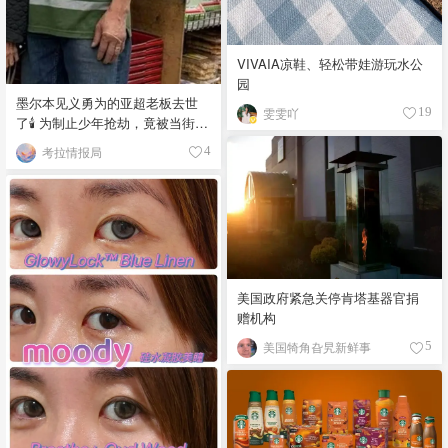
VIVAIA凉鞋、轻松带娃游玩水公
园
墨尔本见义勇为的亚超老板去世
雯雯吖
19
了🕯️ 为制止少年抢劫，竟被当街围
殴致死！
考拉情报局
4
美国政府紧急关停肯塔基器官捐
赠机构
美国犄角旮旯新鲜事
5