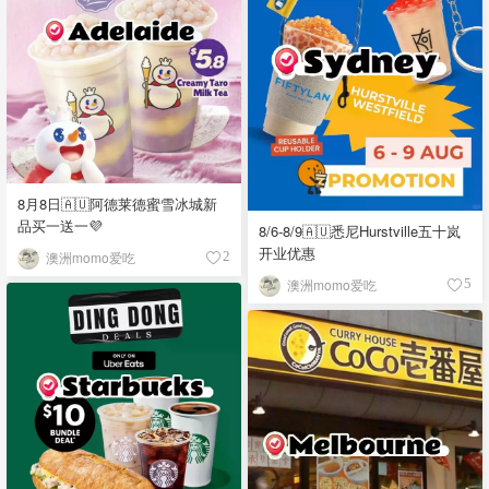
8月8日🇦🇺阿德莱德蜜雪冰城新
品买一送一💜
8/6-8/9🇦🇺悉尼Hurstville五十岚
开业优惠
澳洲momo爱吃
2
澳洲momo爱吃
5