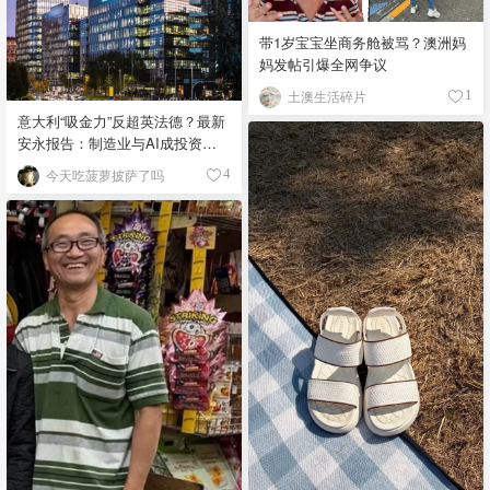
带1岁宝宝坐商务舱被骂？澳洲妈
妈发帖引爆全网争议
土澳生活碎片
1
意大利“吸金力”反超英法德？最新
安永报告：制造业与AI成投资新
宠！
今天吃菠萝披萨了吗
4