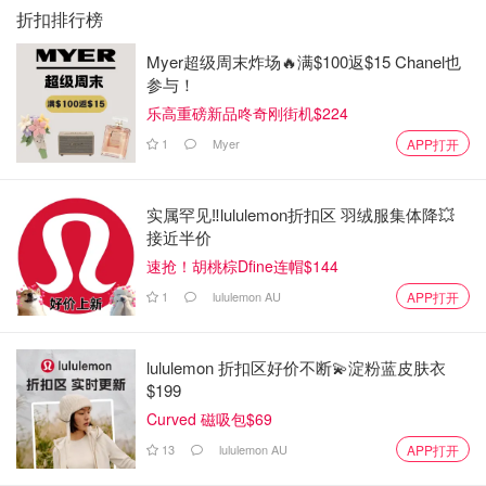
折扣排行榜
Myer超级周末炸场🔥满$100返$15 Chanel也
参与！
乐高重磅新品咚奇刚街机$224
1
Myer
APP打开
实属罕见‼️lululemon折扣区 羽绒服集体降💥
接近半价
速抢！胡桃棕Dfine连帽$144
1
lululemon AU
APP打开
lululemon 折扣区好价不断💫淀粉蓝皮肤衣
$199
Curved 磁吸包$69
13
lululemon AU
APP打开