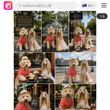
🇦🇺
Sasa美妆护肤3.5折
AU
lululemon折扣上新
SSENSE年中3折
FreshBeauty好价汇总
Cettire降价+叠9折
Farfetch折上8折
WWS Coles超市实拍
viagogo二手票捡漏
Myer清仓1折起
The Outnet奢牌1折起
David Jones 3折起
Flannels大牌1折
Perfumes Club护肤1折
AMIRO返校季6.2折
Oweek抽奖送Airpods
Amazon折扣汇总
eToro入金$200送$50
Amazon数码好物
ICONIC本周7.5折
ThedoubleF高奢地板价
Moose Knuckles 6折
丝芙兰5折起
EUFY官网3.7折起
Selenichast首饰2折
Trip机票酒店促销
YSL送5件彩妆礼
Amazon家居好物
BIGBANG巡演开票
David Jones时尚3折
Amazon美妆护肤
雅漾大喷$8
过敏原检测盒$33
伊索独家赠50ml沐浴露
科颜氏清仓3折
SEALIFE海洋馆门票6折
丝塔芙大白罐$16
订阅Newsletter送香薰
Cult Beauty 6.8折
Harrods圣诞日历2.3折
LN-CC奢牌私促3折
d'Alba空姐喷雾$16
EVE LOM套装逆天2折
Bernardelli独家4折
Adore Beauty 6折起
CT圣诞日历
Mytheresa奢品2.7折
Luxury Escapes 9折
Currentbody美容仪9折
MOON Garden Live
ALLSAINTS美衣3折
Roborock扫地机3.7折
Tingo Life水杯$24
Valentino官网5折
CR洗发护发6.3折
2/9