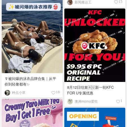
新闻搬运工
15
👙被问爆的泳衣品牌合集｜从平
价到轻奢都有✨
8月12日结束🇦🇺新一轮KFC
种点小草
FOR U专属优惠
18
澳洲momo爱吃
1