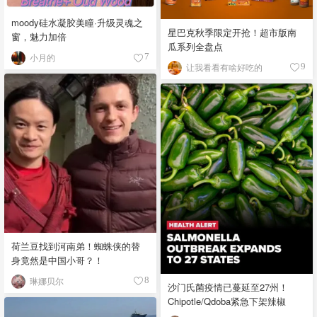
moody硅水凝胶美瞳·升级灵魂之
星巴克秋季限定开抢！超市版南
窗，魅力加倍
瓜系列全盘点
小月的
7
让我看看有啥好吃的
9
荷兰豆找到河南弟！蜘蛛侠的替
身竟然是中国小哥？！
琳娜贝尔
8
沙门氏菌疫情已蔓延至27州！
Chipotle/Qdoba紧急下架辣椒