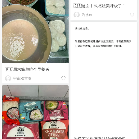
🇩🇪意面中式吃法美味极了！
汽水er
🇩🇪周末简单吃个早餐🥣
宇宙双重奏
铁塔下的欧洲游泳锦标赛@巴