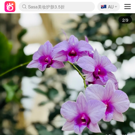
🇦🇺
Sasa美妆护肤3.5折
AU
lululemon折扣上新
SSENSE年中3折
FreshBeauty好价汇总
Cettire降价+叠9折
WWS Coles超市实拍
viagogo二手票捡漏
Myer超级周末1折
The Outnet奢牌1折起
David Jones 3折起
Flannels大牌1折
Perfumes Club护肤1折
AMIRO返校季6.2折
Amazon折扣汇总
eToro入金$200送$50
Amazon数码好物
ICONIC本周7.5折
ThedoubleF高奢地板价
Moose Knuckles 6折
丝芙兰5折起
EUFY官网3.7折起
Selenichast首饰2折
Trip机票酒店促销
YSL送5件彩妆礼
Amazon家居好物
Amazon美妆护肤
雅漾大喷$8
过敏原检测盒$33
伊索独家赠50ml沐浴露
科颜氏清仓3折
SEALIFE海洋馆门票6折
丝塔芙大白罐$16
订阅Newsletter送香薰
Cult Beauty 6.8折
Harrods圣诞日历2.3折
LN-CC奢牌私促3折
d'Alba空姐喷雾$16
EVE LOM套装逆天2折
Bernardelli独家4折
Adore Beauty 6折起
CT圣诞日历
Mytheresa奢品2.7折
Luxury Escapes 9折
Currentbody美容仪9折
MOON Garden Live
Roborock扫地机3.7折
Tingo Life水杯$24
Valentino官网5折
CR洗发护发6.3折
修丽可套装7.4折
Myer彩妆2件7折
GANNI官网4.5折
Stylevana韩妆4折
Tessabit高奢8.5折
OGX洗护4折
Amazon阿德莱德次日达
卡诗8.5折+赠礼
Philips Hue灯具8折
3/9