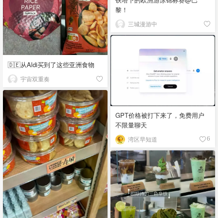
黎！
三城漫游中
🇩🇪从Aldi买到了这些亚洲食物
宇宙双重奏
GPT价格被打下来了，免费用户
不限量聊天
湾区早知道
6