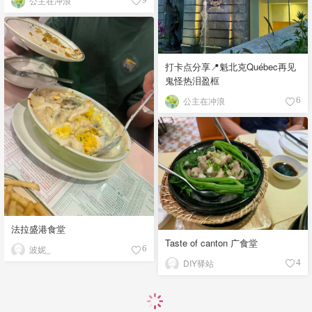
公主在冲浪
打卡点分享📍魁北克Québec再见
鬼怪热泪盈框
公主在冲浪
6
法拉盛港食堂
Taste of canton 广食堂
波妮_
6
DIY驿站
4