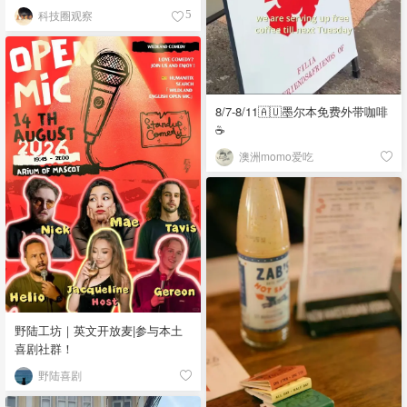
科技圈观察
5
8/7-8/11🇦🇺墨尔本免费外带咖啡
☕
澳洲momo爱吃
野陆工坊｜英文开放麦|参与本土
喜剧社群！
野陆喜剧