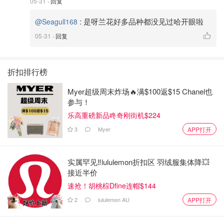
05-31
· 回复
:
是呀兰花好多品种都没见过哈开眼啦
@Seagull168
05-31
· 回复
折扣排行榜
Myer超级周末炸场🔥满$100返$15 Chanel也
参与！
乐高重磅新品咚奇刚街机$224
3
Myer
APP打开
实属罕见‼️lululemon折扣区 羽绒服集体降💥
接近半价
速抢！胡桃棕Dfine连帽$144
2
lululemon AU
APP打开