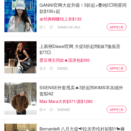
GANNI官网大促升级！5折起+叠9折💥明星同
款$100+起
🎀经典蝴蝶结上衣$132
1
GANNI UK (AU)
APP打开
上新🆕Diesel官网 大促5折起❗️辣妹T恤低至
$77💥
爱豆博主同款🔥流浪包$350
2
DIESEL
APP打开
SSENSE外套甩卖🔥3折起❗SKIMS羊羔绒外
套$242
Max Mara大衣$371/原$1280
4
SSENSE
APP打开
Bernardelli 八月大促📢拉夫劳伦衬衫$51🐎麻