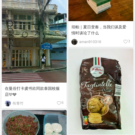
坦帕｜夏日变奏，当我们谈及爱
情时谈论了什么
aman910316
3
在曼谷打卡虞书欣同款泰国校服
店🩵🩶
衔青竹
6