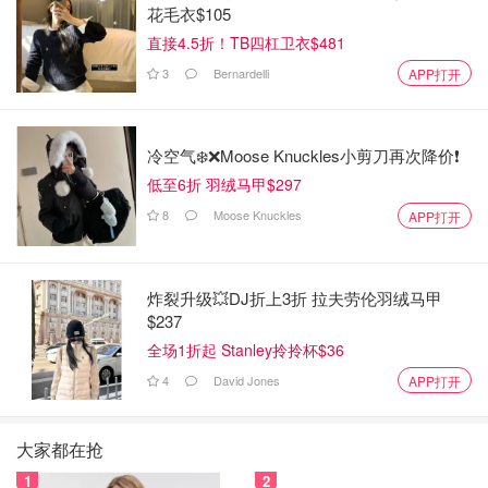
花毛衣$105
直接4.5折！TB四杠卫衣$481
3
Bernardelli
APP打开
冷空气❄️❌️Moose Knuckles小剪刀再次降价❗️
低至6折 羽绒马甲$297
8
Moose Knuckles
APP打开
炸裂升级💥DJ折上3折 拉夫劳伦羽绒马甲
$237
全场1折起 Stanley拎拎杯$36
4
David Jones
APP打开
大家都在抢
1
2