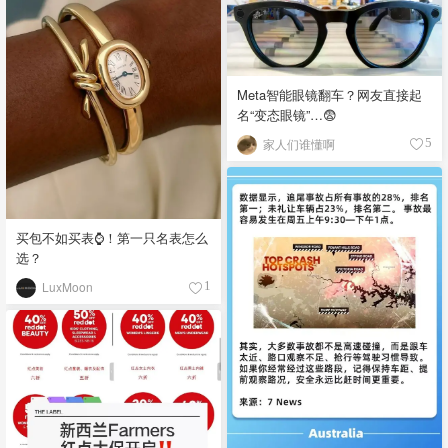
Meta智能眼镜翻车？网友直接起
名“变态眼镜”…😨
家人们谁懂啊
5
买包不如买表⌚️！第一只名表怎么
选？
LuxMoon
1