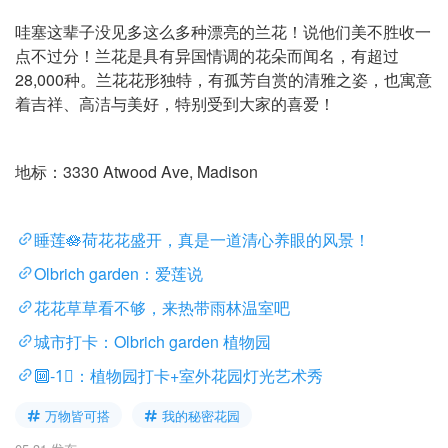
哇塞这辈子没见多这么多种漂亮的兰花！说他们美不胜收一
点不过分！兰花是具有异国情调的花朵而闻名，有超过
28,000种。兰花花形独特，有孤芳自赏的清雅之姿，也寓意
着吉祥、高洁与美好，特别受到大家的喜爱！
地标：3330 Atwood Ave, Madison
睡莲🪷荷花花盛开，真是一道清心养眼的风景！
Olbrich garden：爱莲说
花花草草看不够，来热带雨林温室吧
城市打卡：Olbrich garden 植物园
🔟-1⃣️：植物园打卡+室外花园灯光艺术秀
万物皆可搭
我的秘密花园