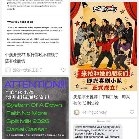
中澳开麦37-银行都说不赚钱了，
还有啥赚钱
溜达中澳的王公子
悉尼演出推荐｜下周二晚，即兴
搞笑 笑到失控
RollingDonkey