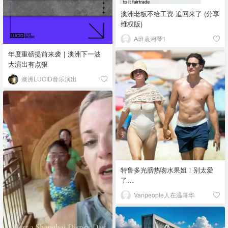
澳洲老板不给工资 追回来了 (分享
维权版)
A班袁湘琴1
年度重磅提前来袭｜澳洲下一波
大演出有点狠
澳洲LUCID音乐演出
特鲁多光膀热吻水果姐！别太爱
了…
Vanpeople人在温哥华