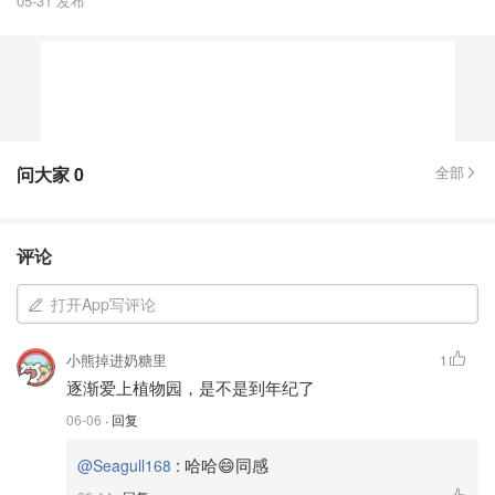
05-31 发布
问大家
0
全部
评论
打开App写评论
小熊掉进奶糖里
1
逐渐爱上植物园，是不是到年纪了
06-06
· 回复
:
哈哈😄同感
@Seagull168