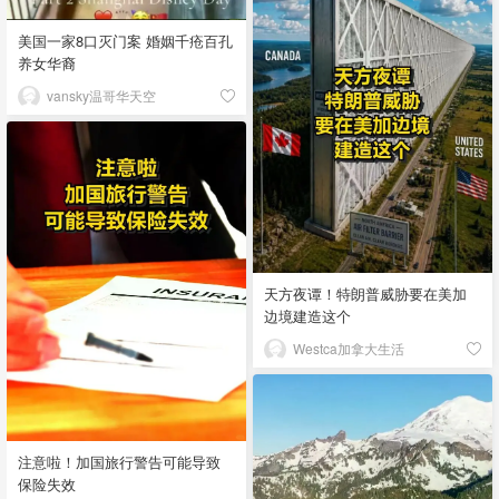
美国一家8口灭门案 婚姻千疮百孔
养女华裔
vansky温哥华天空
天方夜谭！特朗普威胁要在美加
边境建造这个
Westca加拿大生活
注意啦！加国旅行警告可能导致
保险失效