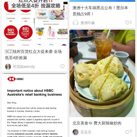
澳洲十大车祸黑点公布！墨尔本
竟独占9席！
澳洲印象
1
🇳🇿纽村百货红点大促来袭 全场
低至4折捡漏
邪流纨wendy
北京美食🥘 费大厨辣椒炒肉
丢丢乐
7