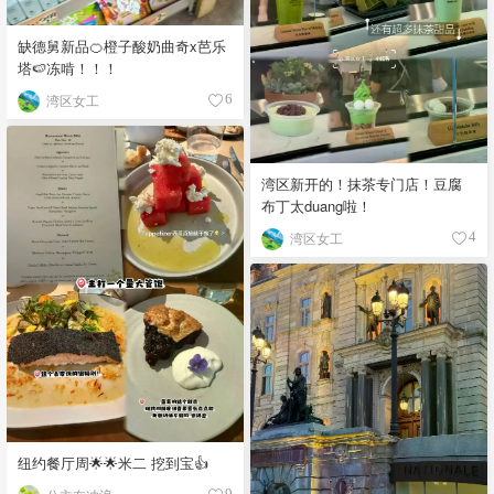
缺德舅新品🍊橙子酸奶曲奇x芭乐
塔🍉冻啃！！！
湾区女工
6
湾区新开的！抹茶专门店！豆腐
布丁太duang啦！
湾区女工
4
纽约餐厅周🌟🌟米二 挖到宝👍
9