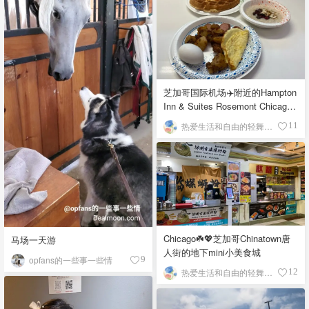
芝加哥国际机场✈️附近的Hampton
Inn & Suites Rosemont Chicago
O'Hare自助早餐
热爱生活和自由的轻舞飞扬
11
Chicago☘️💖芝加哥Chinatown唐
马场一天游
人街的地下mini小美食城
opfans的一些事一些情
9
热爱生活和自由的轻舞飞扬
12