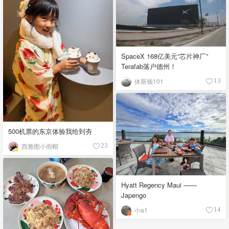
SpaceX 168亿美元“芯片神厂”
Terafab落户德州！
休斯顿101
13
500机票的东京体验我给到夯
西雅图小雨帽
23
Hyatt Regency Maui ——
Japengo
小a1
14