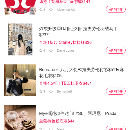
速抢！胡桃棕Dfine连帽$144
4
lululemon AU
APP打开
炸裂升级💥DJ折上3折 拉夫劳伦羽绒马甲
$237
全场1折起 Stanley拎拎杯$36
4
David Jones
APP打开
Bernardelli 八月大促📢拉夫劳伦衬衫$51🐎麻
花毛衣$105
直接4.5折！TB四杠卫衣$481
3
Bernardelli
APP打开
Myer彩妆2件7折💄YSL、阿玛尼、Prada
兰蔻持妆粉底液$44
1
Myer
APP打开