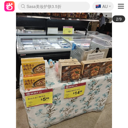
🇦🇺
Sasa美妆护肤3.5折
AU
lululemon折扣上新
SSENSE年中2.5折
FreshBeauty好价汇总
Cettire降价+叠9折
WWS Coles超市实拍
viagogo二手票捡漏
Myer超级周末
The Outnet奢牌1折起
David Jones 3折起
Flannels大牌1折
Perfumes Club护肤1折
AMIRO面罩$251
Amazon折扣汇总
eToro入金$200送$50
Amazon数码好物
ICONIC本周7.5折
ThedoubleF高奢地板价
Moose Knuckles 6折
丝芙兰5折起
EUFY摄像头$98
Selenichast首饰2折
Trip机票酒店促销
YSL送5件彩妆礼
Amazon家居好物
Amazon美妆护肤
雅漾大喷$8
过敏原检测盒$33
伊索独家赠50ml沐浴露
科颜氏高保湿面霜$29
SEALIFE海洋馆门票6折
丝塔芙大白罐$16
订阅Newsletter送香薰
Cult Beauty 6.8折
Harrods圣诞日历$525
LN-CC奢牌私促3折
d'Alba空姐喷雾$16
EVE LOM套装£56
Bernardelli独家4折
Adore Beauty 6折起
CT圣诞日历
Mytheresa奢品2.7折
Luxury Escapes 9折
Currentbody美容仪$881
MOON Garden Live
Roborock扫地机$649
Tingo Life水杯$24
Valentino官网5折
CR洗护套装$23
修丽可4件套$159
Myer彩妆2件7折
GANNI官网4.5折
Stylevana韩妆4折
Tessabit高奢8.5折
OGX洗发水$11
Amazon阿德莱德次日达
卡诗8.5折+赠礼
Philips Hue灯具8折
3/9