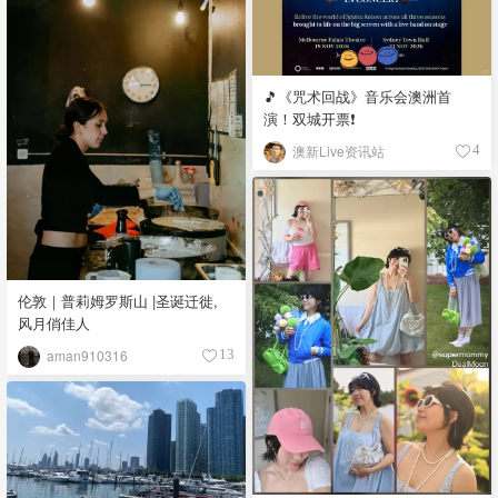
🎵《咒术回战》音乐会澳洲首
演！双城开票❗️
澳新Live资讯站
4
伦敦｜普莉姆罗斯山 |圣诞迁徙,
风月俏佳人
aman910316
13