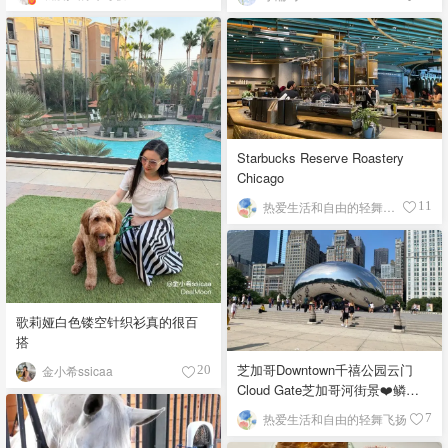
Starbucks Reserve Roastery
Chicago
热爱生活和自由的轻舞飞扬
11
歌莉娅白色镂空针织衫真的很百
搭
芝加哥Downtown千禧公园云门
金小希ssicaa
20
Cloud Gate芝加哥河街景❤️鳞次
栉比的高楼
热爱生活和自由的轻舞飞扬
7