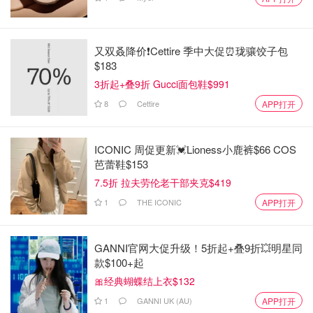
又双叒降价❗️Cettire 季中大促⏰珑骧饺子包
$183
3折起+叠9折 Gucci面包鞋$991
8
Cettire
APP打开
ICONIC 周促更新💓Lioness小鹿裤$66 COS
芭蕾鞋$153
7.5折 拉夫劳伦老干部夹克$419
1
THE ICONIC
APP打开
GANNI官网大促升级！5折起+叠9折💥明星同
款$100+起
🎀经典蝴蝶结上衣$132
1
GANNI UK (AU)
APP打开