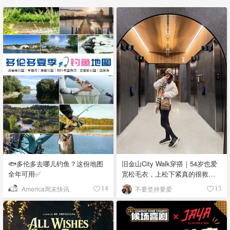
🐟多伦多去哪儿钓鱼？这份地图
旧金山City Walk穿搭｜54岁也爱
全年可用✅
宽松毛衣，上松下紧真的很救比
例
America周末快讯
不要坚持要爱
14
15