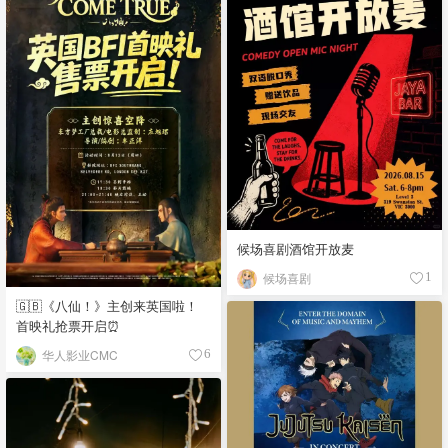
候场喜剧酒馆开放麦
候场喜剧
1
🇬🇧《八仙！》主创来英国啦！
首映礼抢票开启⏰
华人影业CMC
6