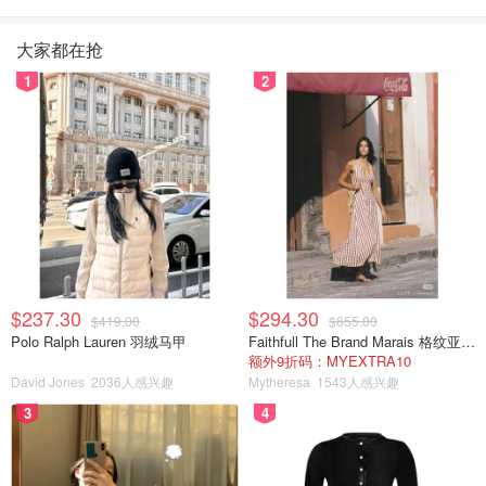
大家都在抢
1
2
$237.30
$294.30
$419.00
$655.00
Polo Ralph Lauren 羽绒马甲
Faithfull The Brand Marais 格纹亚麻吊带中长连衣裙
额外9折码：MYEXTRA10
David Jones
2036人感兴趣
Mytheresa
1543人感兴趣
3
4