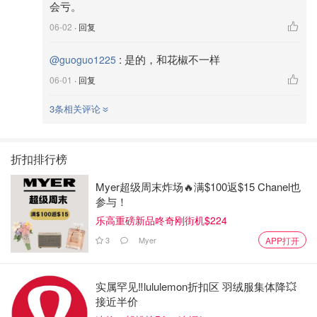
会亏。
06-02
· 回复
:
是的，和花椒不一样
@guoguo1225
06-01
· 回复
3条相关评论
折扣排行榜
Myer超级周末炸场🔥满$100返$15 Chanel也
参与！
乐高重磅新品咚奇刚街机$224
3
Myer
APP打开
实属罕见‼️lululemon折扣区 羽绒服集体降💥
接近半价