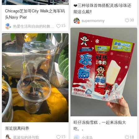
❤️三种珍珠首饰搭配灵感/珍珠还
Chicago芝加哥City Walk之海军码
能这么戴‼️
头Navy Pier
supermommy
30
热爱生活和自由的轻舞飞扬
15
旺仔冻痴雪糕，一起来冻痴大
渐近脱离闷养
吃。。
底波拉的诗与歌
15
小濡马
18