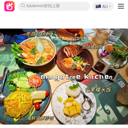
🇦🇺
Sasa美妆护肤3.5折
AU
lululemon折扣上新
SSENSE年中3折
FreshBeauty好价汇总
Cettire降价+叠9折
Farfetch折上8折
WWS Coles超市实拍
viagogo二手票捡漏
Myer清仓1折起
The Outnet奢牌1折起
David Jones 3折起
Flannels大牌1折
Perfumes Club护肤1折
AMIRO返校季6.2折
Oweek抽奖送Airpods
Amazon折扣汇总
eToro入金$200送$50
Amazon数码好物
ICONIC本周7.5折
ThedoubleF高奢地板价
Moose Knuckles 6折
丝芙兰5折起
EUFY官网3.7折起
Selenichast首饰2折
Trip机票酒店促销
YSL送5件彩妆礼
Amazon家居好物
BIGBANG巡演开票
David Jones时尚3折
Amazon美妆护肤
雅漾大喷$8
过敏原检测盒$33
伊索独家赠50ml沐浴露
科颜氏清仓3折
SEALIFE海洋馆门票6折
丝塔芙大白罐$16
订阅Newsletter送香薰
Cult Beauty 6.8折
Harrods圣诞日历2.3折
LN-CC奢牌私促3折
d'Alba空姐喷雾$16
EVE LOM套装逆天2折
Bernardelli独家4折
Adore Beauty 6折起
CT圣诞日历
Mytheresa奢品2.7折
Luxury Escapes 9折
Currentbody美容仪9折
卡诗9折+赠4件礼
MOON Garden Live
ALLSAINTS美衣3折
Roborock扫地机3.7折
Tingo Life水杯$24
Valentino官网5折
CR洗发护发6.3折