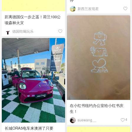
新西兰发现君
距离德国仅一步之遥！荷兰100公
顷森林火灾
德国吃喝玩乐
在小红书纽约办公室给小红书庆
生！
suewang__
4
长城ORA5电车来澳洲了只要