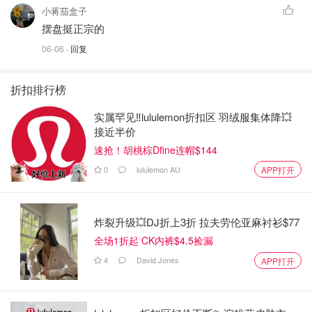
小蒋茄盒子
摆盘挺正宗的
06-06
· 回复
折扣排行榜
实属罕见‼️lululemon折扣区 羽绒服集体降💥
接近半价
速抢！胡桃棕Dfine连帽$144
0
lululemon AU
APP打开
炸裂升级💥DJ折上3折 拉夫劳伦亚麻衬衫$77
全场1折起 CK内裤$4.5捡漏
4
David Jones
APP打开