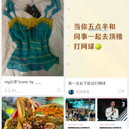
vtg分享*iconic by ___
第一次在下班后打网球
jin___
毛球茶茶
6