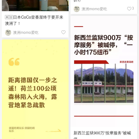
澳洲momo爱吃
3
🇦🇺日本CoCo壹番屋终于要开来
澳洲了！
澳洲momo爱吃
新西兰监狱900万“按摩服务”被喊
停