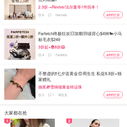
2.3折→Revive/法尔曼等1件回本！
6
Harrods
APP打开
Farfetch终极狂欢💥加鹅羽绒背心$496🐎小马
标毛衣$249
3折起+叠8折😱
4
Farfetch
APP打开
不整虚的❗️七夕送黄金😍周生生 私促8.8折+独
家赠礼
抽奖🎁雪纳瑞黄金转运珠
2
1
周生生
APP打开
大家都在抢
1
2