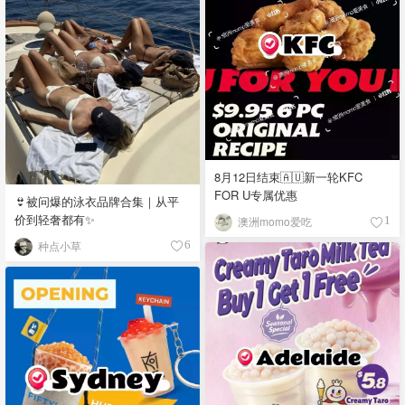
8月12日结束🇦🇺新一轮KFC
FOR U专属优惠
👙被问爆的泳衣品牌合集｜从平
价到轻奢都有✨
澳洲momo爱吃
1
种点小草
6