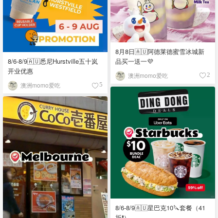
8月8日🇦🇺阿德莱德蜜雪冰城新
品买一送一💜
8/6-8/9🇦🇺悉尼Hurstville五十岚
开业优惠
澳洲momo爱吃
2
澳洲momo爱吃
5
8/6-8/9🇦🇺星巴克10🔪套餐（41
折❗）