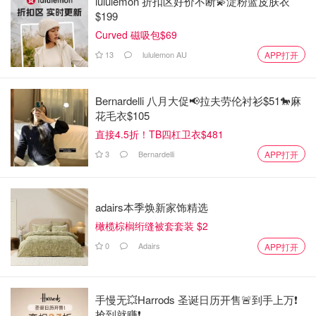
lululemon 折扣区好价不断💫淀粉蓝皮肤衣
$199
Curved 磁吸包$69
13
lululemon AU
APP打开
Bernardelli 八月大促📢拉夫劳伦衬衫$51🐎麻
花毛衣$105
直接4.5折！TB四杠卫衣$481
3
Bernardelli
APP打开
adairs本季焕新家饰精选
橄榄棕榈绗缝被套套装 $2
0
Adairs
APP打开
手慢无💥Harrods 圣诞日历开售🚨到手上万❗️
抢到就赚❗️