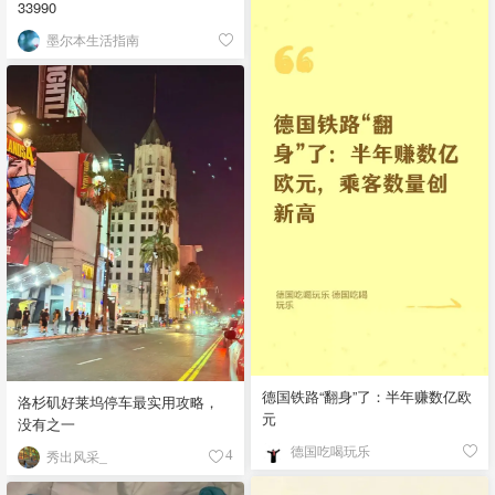
33990
墨尔本生活指南
德国铁路“翻身”了：半年赚数亿欧
洛杉矶好莱坞停车最实用攻略，
元
没有之一
德国吃喝玩乐
秀出风采_
4