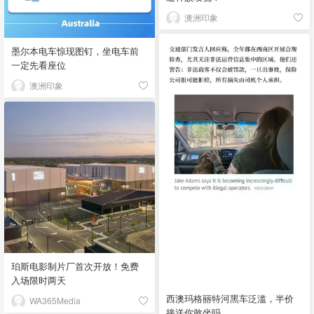
澳洲印象
墨尔本电车惊现图钉，坐电车前
一定先看座位
澳洲印象
珀斯电影制片厂首次开放！免费
入场限时两天
西澳玛格丽特河黑车泛滥，半价
WA365Media
接送你敢坐吗