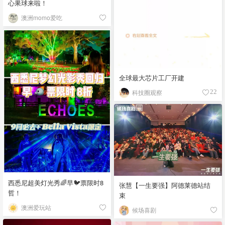
心果球来啦！
澳洲momo爱吃
全球最大芯片工厂开建
科技圈观察
22
西悉尼超美灯光秀🌈早🐦票限时8
张慧【一生要强】阿德莱德站结
哲！
束
澳洲爱玩站
候场喜剧