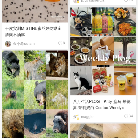
干皮实测MISTINE蜜丝婷防晒🧴
清爽不油腻
金小希ssicaa
8
八月生活PLOG｜Kitty·盒马·缺德
舅·茉莉奶白·Costco·Wendy's
maggie
34