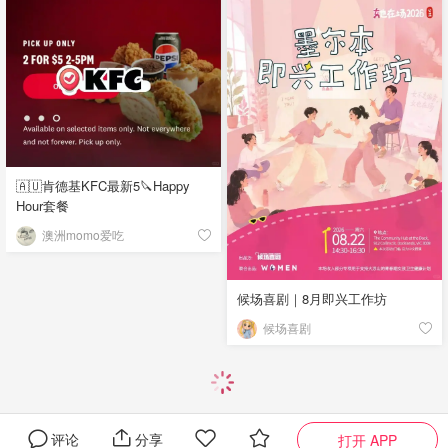
🇦🇺肯德基KFC最新5🔪Happy
Hour套餐
澳洲momo爱吃
候场喜剧｜8月即兴工作坊
候场喜剧
评论
分享
打开 APP