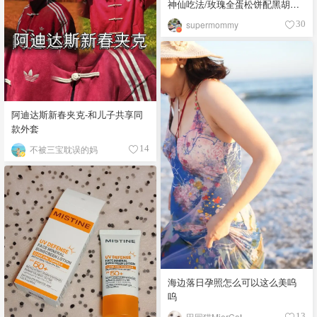
神仙吃法/玫瑰全蛋松饼配黑胡椒
开心果碎太惊艳😍
supermommy
30
阿迪达斯新春夹克-和儿子共享同
款外套
不被三宝耽误的妈
14
海边落日孕照怎么可以这么美呜
呜
田园猫MierCat
13