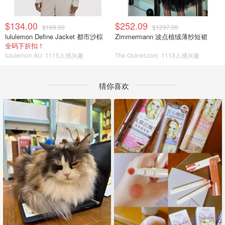
$134.00
$252.09
$169.00
$1297.00
lululemon Define Jacket 都市沙棕
Zimmermann 波点植绒薄纱短裙
全码下折扣！
lululemon AU
1115人感兴趣
The Outnet.com
1113人感兴趣
猜你喜欢