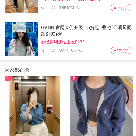
1
THE ICONIC
APP打开
GANNI官网大促升级！5折起+叠9折💥明星同
款$100+起
🎀经典蝴蝶结上衣$132
1
GANNI UK (AU)
APP打开
大家都在抢
1
2