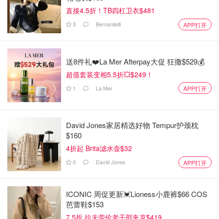
直接4.5折！TB四杠卫衣$481
3
Bernardelli
APP打开
送8件礼❤️La Mer Afterpay大促 狂撒$529💰
超值套装变相5.5折💥$249！
1
La Mer
APP打开
David Jones家居精选好物 Tempur护颈枕
$160
4折起 Brita滤水壶$32
0
David Jones
APP打开
ICONIC 周促更新💓Lioness小鹿裤$66 COS
芭蕾鞋$153
7.5折 拉夫劳伦老干部夹克$419