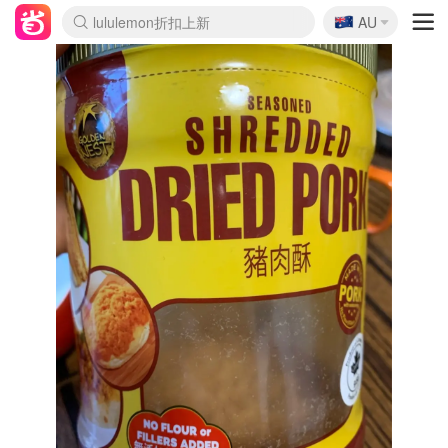
🇦🇺
Sasa美妆护肤3.5折
AU
lululemon折扣上新
SSENSE年中2.5折
FreshBeauty好价汇总
Cettire降价+叠9折
WWS Coles超市实拍
viagogo二手票捡漏
Myer折扣汇总
The Outnet奢牌1折起
David Jones 3折起
Flannels大牌1折
Perfumes Club护肤1折
AMIRO面罩$251
Amazon折扣汇总
eToro入金$200送$50
Amazon数码好物
ICONIC本周7.5折
ThedoubleF高奢地板价
Moose Knuckles 6折
EUFY摄像头$98
Selenichast首饰2折
Trip机票酒店促销
YSL送5件彩妆礼
Amazon家居好物
Amazon美妆护肤
雅漾大喷$8
过敏原检测盒$33
科颜氏高保湿面霜$29
SEALIFE海洋馆门票6折
丝塔芙大白罐$16
订阅Newsletter送香薰
Cult Beauty 6.8折
Harrods圣诞日历$525
LN-CC奢牌私促3折
d'Alba空姐喷雾$16
EVE LOM套装£56
Bernardelli独家4折
Adore Beauty 6折起
CT圣诞日历
Mytheresa奢品2.7折
Luxury Escapes 9折
Currentbody美容仪$881
MOON Garden Live
Roborock扫地机$649
Valentino官网5折
CR洗护套装$23
修丽可4件套$159
GANNI官网4.5折
Stylevana韩妆4折
Tessabit高奢8.5折
OGX洗发水$11
Amazon阿德莱德次日达
卡诗8.5折+赠礼
Philips Hue灯具8折
La Mer送8件礼值$529