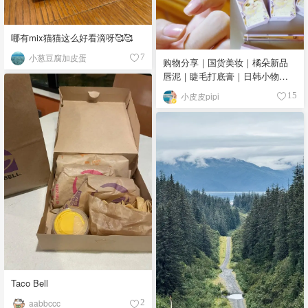
哪有mix猫猫这么好看滴呀🥰🥰
小葱豆腐加皮蛋
7
购物分享｜国货美妆｜橘朵新品
唇泥｜睫毛打底膏｜日韩小物｜
眼线笔｜美甲DIY💅
小皮皮pipi
15
Taco Bell
aabbccc
2