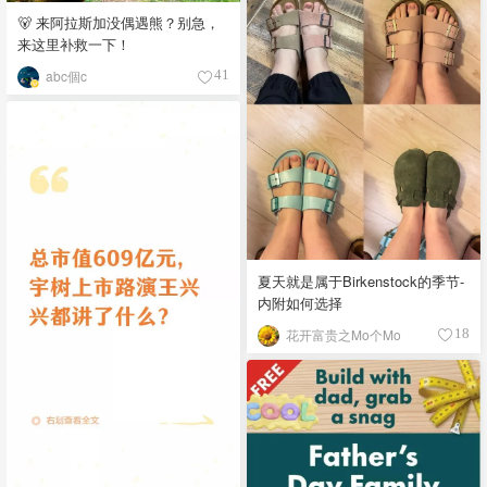
🐻 来阿拉斯加没偶遇熊？别急，
来这里补救一下！
abc個c
41
夏天就是属于Birkenstock的季节-
内附如何选择
花开富贵之Mo个Mo
18