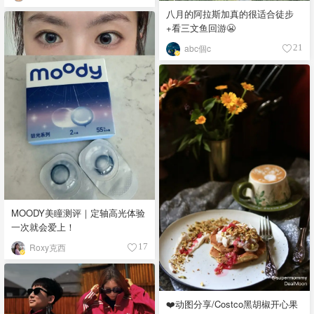
八月的阿拉斯加真的很适合徒步
+看三文鱼回游😬
abc個c
21
MOODY美瞳测评｜定轴高光体验
一次就会爱上！
Roxy克西
17
❤️动图分享/Costco黑胡椒开心果