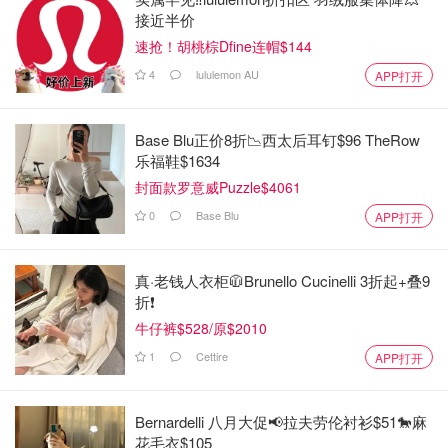
接近半价
速抢！胡桃棕Dfine连帽$144
4
lululemon AU
APP打开
Base Blu正价8折📉西太后耳钉$96 TheRow
乐福鞋$1634
封面款罗意威Puzzle$4061
0
Base Blu
APP打开
真·老钱人衣柜🧥Brunello Cucinelli 3折起+叠9
折❗️
牛仔裤$528/原$2010
1
Cettire
APP打开
Bernardelli 八月大促📢拉夫劳伦衬衫$51🐎麻
花毛衣$105