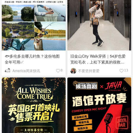
🐟多伦多去哪儿钓鱼？这份地图
旧金山City Walk穿搭｜54岁也爱
全年可用✅
宽松毛衣，上松下紧真的很救比
例
America周末快讯
不要坚持要爱
8
13