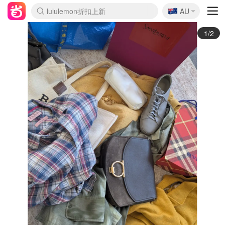
🇦🇺
Sasa美妆护肤3.5折
AU
lululemon折扣上新
SSENSE年中2.5折
FreshBeauty好价汇总
Cettire降价+叠9折
WWS Coles超市实拍
viagogo二手票捡漏
Myer超级周末
The Outnet奢牌1折起
David Jones 3折起
Flannels大牌1折
Perfumes Club护肤1折
AMIRO面罩$251
Amazon折扣汇总
eToro入金$200送$50
Amazon数码好物
ICONIC本周7.5折
ThedoubleF高奢地板价
Moose Knuckles 6折
丝芙兰5折起
EUFY摄像头$98
Selenichast首饰2折
Trip机票酒店促销
YSL送5件彩妆礼
Amazon家居好物
Amazon美妆护肤
雅漾大喷$8
过敏原检测盒$33
伊索独家赠50ml沐浴露
科颜氏高保湿面霜$29
SEALIFE海洋馆门票6折
丝塔芙大白罐$16
订阅Newsletter送香薰
Cult Beauty 6.8折
Harrods圣诞日历$525
LN-CC奢牌私促3折
d'Alba空姐喷雾$16
EVE LOM套装£56
Bernardelli独家4折
Adore Beauty 6折起
CT圣诞日历
Mytheresa奢品2.7折
Luxury Escapes 9折
Currentbody美容仪$881
MOON Garden Live
Roborock扫地机$649
Tingo Life水杯$24
Valentino官网5折
CR洗护套装$23
修丽可4件套$159
Myer彩妆2件7折
GANNI官网4.5折
Stylevana韩妆4折
Tessabit高奢8.5折
OGX洗发水$11
Amazon阿德莱德次日达
卡诗8.5折+赠礼
Philips Hue灯具8折
2/2