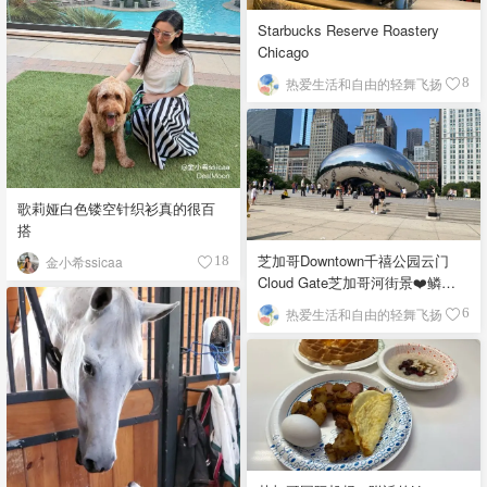
Starbucks Reserve Roastery
Chicago
热爱生活和自由的轻舞飞扬
8
歌莉娅白色镂空针织衫真的很百
搭
芝加哥Downtown千禧公园云门
金小希ssicaa
18
Cloud Gate芝加哥河街景❤️鳞次
栉比的高楼
热爱生活和自由的轻舞飞扬
6