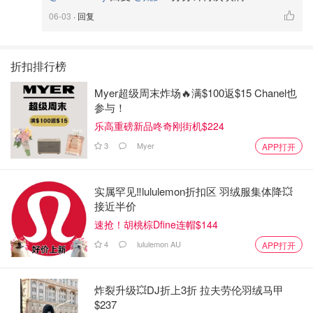
06-03
· 回复
折扣排行榜
Myer超级周末炸场🔥满$100返$15 Chanel也
参与！
乐高重磅新品咚奇刚街机$224
3
Myer
APP打开
实属罕见‼️lululemon折扣区 羽绒服集体降💥
接近半价
速抢！胡桃棕Dfine连帽$144
4
lululemon AU
APP打开
炸裂升级💥DJ折上3折 拉夫劳伦羽绒马甲
$237