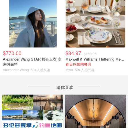
$770.00
$84.97
$169.95
Alexander Wang STAR 拉链卫衣 高
Maxwell & Williams Fluttering Meadow 12件餐具套装
密绒面料
春日感氛围餐具
Alexander Wang
504人感兴趣
Myer
504人感兴趣
猜你喜欢