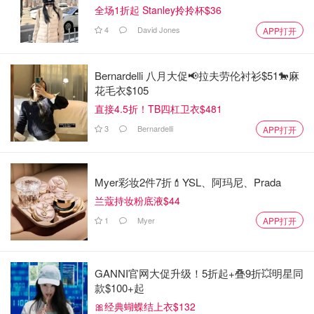
全场1折起 Stanley拎拎杯$36
4
David Jones
APP打开
Bernardelli 八月大促📢拉夫劳伦衬衫$51🐎麻
花毛衣$105
直接4.5折！TB四杠卫衣$481
3
Bernardelli
APP打开
Myer彩妆2件7折💄YSL、阿玛尼、Prada
兰蔻持妆粉底液$44
1
Myer
APP打开
GANNI官网大促升级！5折起+叠9折💥明星同
款$100+起
🎀经典蝴蝶结上衣$132