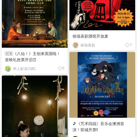
候场喜剧酒馆开放麦
候场喜剧
1
🇬🇧《八仙！》主创来英国啦！
首映礼抢票开启⏰
华人影业CMC
6
🎵《咒术回战》音乐会澳洲首
演！双城开票❗️