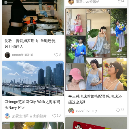
澳新Live资讯站
4
伦敦｜普莉姆罗斯山 |圣诞迁徙,
风月俏佳人
aman910316
8
❤️三种珍珠首饰搭配灵感/珍珠还
Chicago芝加哥City Walk之海军码
能这么戴‼️
头Navy Pier
supermommy
23
热爱生活和自由的轻舞飞扬
10