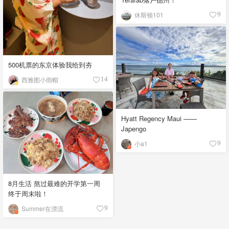
休斯顿101
9
500机票的东京体验我给到夯
西雅图小雨帽
14
Hyatt Regency Maui ——
Japengo
小a1
9
8月生活 熬过最难的开学第一周
终于周末啦！
Summer在漂流
9