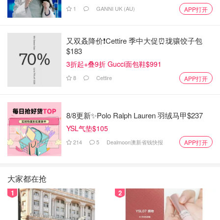
1
GANNI UK (AU)
APP打开
又双叒降价❗️Cettire 季中大促⏰珑骧饺子包
$183
3折起+叠9折 Gucci面包鞋$991
8
Cettire
APP打开
8/8更新✨Polo Ralph Lauren 羽绒马甲$237
YSL气垫$105
214
5
Dealmoon澳新省钱快报
APP打开
大家都在抢
1
2