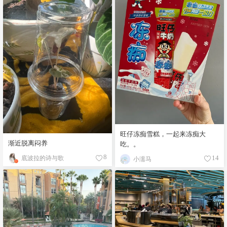
旺仔冻痴雪糕，一起来冻痴大
渐近脱离闷养
吃。。
底波拉的诗与歌
8
小濡马
14