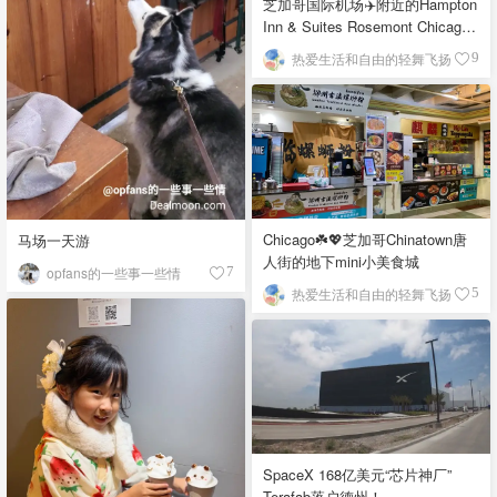
芝加哥国际机场✈️附近的Hampton
Inn & Suites Rosemont Chicago
O'Hare自助早餐
热爱生活和自由的轻舞飞扬
9
Chicago☘️💖芝加哥Chinatown唐
马场一天游
人街的地下mini小美食城
opfans的一些事一些情
7
热爱生活和自由的轻舞飞扬
5
SpaceX 168亿美元“芯片神厂”
Terafab落户德州！