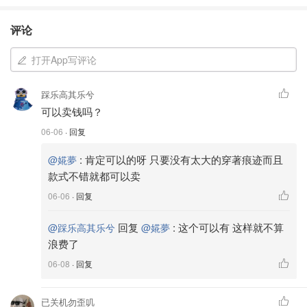
评论
打开App写评论
踩乐高其乐兮
可以卖钱吗？
06-06
· 回复
:
肯定可以的呀 只要没有太大的穿著痕迹而且
@婲夢
款式不错就都可以卖
06-06
· 回复
回复
:
这个可以有 这样就不算
@踩乐高其乐兮
@婲夢
浪费了
06-08
· 回复
已关机勿歪叽