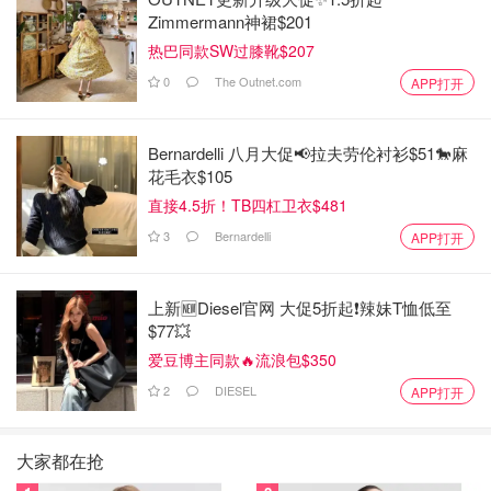
Zimmermann神裙$201
热巴同款SW过膝靴$207
0
The Outnet.com
APP打开
Bernardelli 八月大促📢拉夫劳伦衬衫$51🐎麻
花毛衣$105
直接4.5折！TB四杠卫衣$481
3
Bernardelli
APP打开
上新🆕Diesel官网 大促5折起❗️辣妹T恤低至
$77💥
爱豆博主同款🔥流浪包$350
2
DIESEL
APP打开
大家都在抢