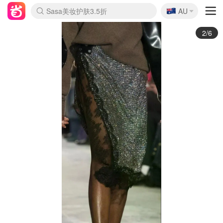
🇦🇺
Sasa美妆护肤3.5折
AU
lululemon折扣上新
SSENSE年中3折
FreshBeauty好价汇总
Cettire降价+叠9折
WWS Coles超市实拍
viagogo二手票捡漏
Myer超级周末1折
The Outnet奢牌1折起
David Jones 3折起
Flannels大牌1折
Perfumes Club护肤1折
AMIRO返校季6.2折
Amazon折扣汇总
eToro入金$200送$50
Amazon数码好物
ICONIC本周7.5折
ThedoubleF高奢地板价
Moose Knuckles 6折
丝芙兰5折起
EUFY官网3.7折起
Selenichast首饰2折
Trip机票酒店促销
YSL送5件彩妆礼
Amazon家居好物
Amazon美妆护肤
雅漾大喷$8
过敏原检测盒$33
伊索独家赠50ml沐浴露
科颜氏清仓3折
SEALIFE海洋馆门票6折
丝塔芙大白罐$16
订阅Newsletter送香薰
Cult Beauty 6.8折
Harrods圣诞日历2.3折
LN-CC奢牌私促3折
d'Alba空姐喷雾$16
EVE LOM套装逆天2折
Bernardelli独家4折
Adore Beauty 6折起
CT圣诞日历
Mytheresa奢品2.7折
Luxury Escapes 9折
Currentbody美容仪9折
MOON Garden Live
Roborock扫地机3.7折
Tingo Life水杯$24
Valentino官网5折
CR洗发护发6.3折
修丽可套装7.4折
Myer彩妆2件7折
GANNI官网4.5折
Stylevana韩妆4折
Tessabit高奢8.5折
OGX洗护4折
Amazon阿德莱德次日达
卡诗8.5折+赠礼
Philips Hue灯具8折
3/6