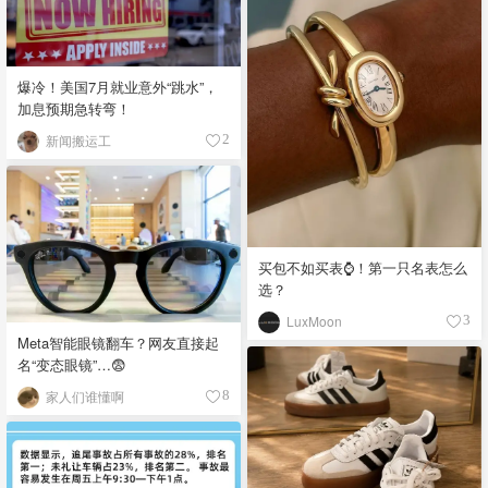
爆冷！美国7月就业意外“跳水”，
加息预期急转弯！
新闻搬运工
2
买包不如买表⌚️！第一只名表怎么
选？
LuxMoon
3
Meta智能眼镜翻车？网友直接起
名“变态眼镜”…😨
家人们谁懂啊
8