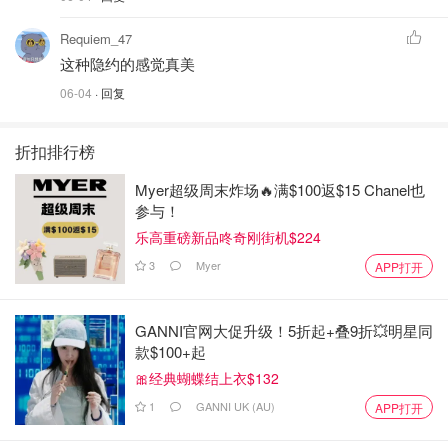
Requiem_47
这种隐约的感觉真美
06-04
· 回复
折扣排行榜
Myer超级周末炸场🔥满$100返$15 Chanel也
参与！
乐高重磅新品咚奇刚街机$224
3
Myer
APP打开
GANNI官网大促升级！5折起+叠9折💥明星同
款$100+起
🎀经典蝴蝶结上衣$132
1
GANNI UK (AU)
APP打开