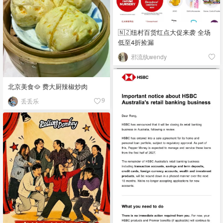
🇳🇿纽村百货红点大促来袭 全场
低至4折捡漏
邪流纨wendy
北京美食🥘 费大厨辣椒炒肉
丢丢乐
9