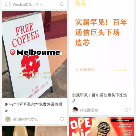
Westca加拿大生活
实属罕见！百年通信巨头下场造
芯
8/7-8/11🇦🇺墨尔本免费外带咖啡
☕
科技圈观察
7
澳洲momo爱吃