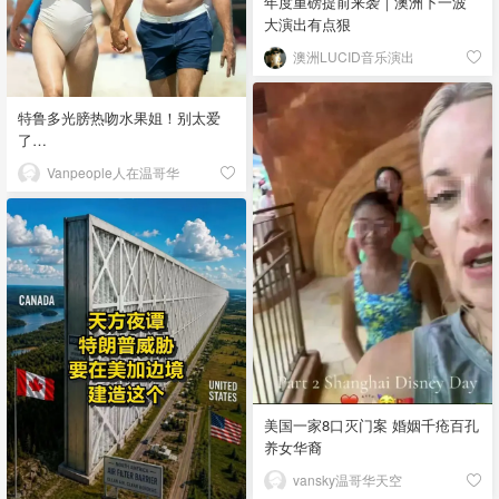
年度重磅提前来袭｜澳洲下一波
大演出有点狠
澳洲LUCID音乐演出
特鲁多光膀热吻水果姐！别太爱
了…
Vanpeople人在温哥华
美国一家8口灭门案 婚姻千疮百孔
养女华裔
vansky温哥华天空