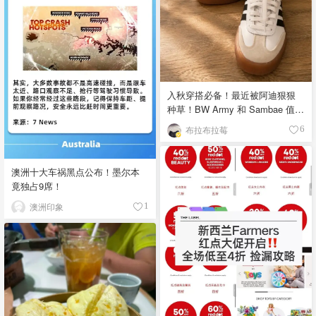
入秋穿搭必备！最近被阿迪狠狠
种草！BW Army 和 Sambae 值得
拥有！
布拉布拉莓
6
澳洲十大车祸黑点公布！墨尔本
竟独占9席！
澳洲印象
1