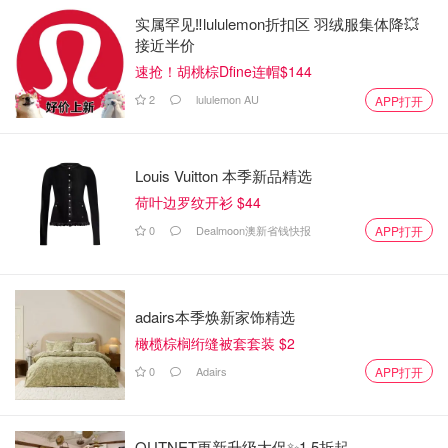
实属罕见‼️lululemon折扣区 羽绒服集体降💥
接近半价
速抢！胡桃棕Dfine连帽$144
2
lululemon AU
APP打开
Louis Vuitton 本季新品精选
荷叶边罗纹开衫 $44
0
Dealmoon澳新省钱快报
APP打开
adairs本季焕新家饰精选
橄榄棕榈绗缝被套套装 $2
0
Adairs
APP打开
OUTNET更新升级大促✨1.5折起