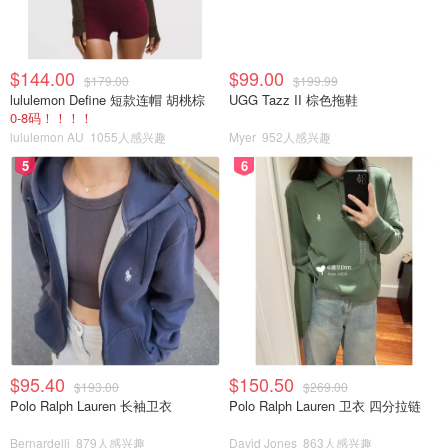
$144.00
$99.00
$179.00
$199.99
lululemon Define 短款连帽 胡桃棕
UGG Tazz II 棕色拖鞋
0-8码！！！！
lululemon AU
1055人感兴趣
Myer
952人感兴趣
5
6
$95.40
$150.50
$193.00
$269.00
Polo Ralph Lauren 长袖卫衣
Polo Ralph Lauren 卫衣 四分拉链
Bernardelli
879人感兴趣
David Jones
863人感兴趣