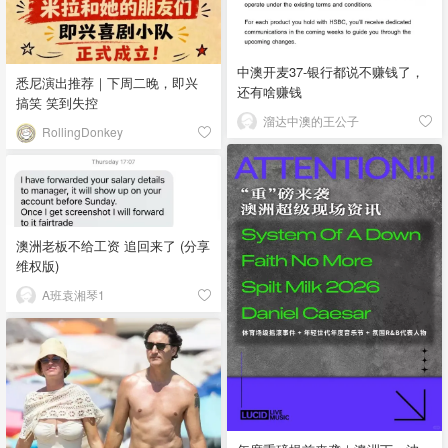
中澳开麦37-银行都说不赚钱了，
悉尼演出推荐｜下周二晚，即兴
还有啥赚钱
搞笑 笑到失控
溜达中澳的王公子
RollingDonkey
澳洲老板不给工资 追回来了 (分享
维权版)
A班袁湘琴1