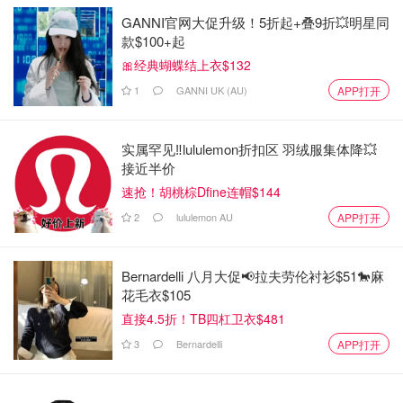
GANNI官网大促升级！5折起+叠9折💥明星同
款$100+起
🎀经典蝴蝶结上衣$132
1
GANNI UK (AU)
APP打开
实属罕见‼️lululemon折扣区 羽绒服集体降💥
接近半价
速抢！胡桃棕Dfine连帽$144
2
lululemon AU
APP打开
Bernardelli 八月大促📢拉夫劳伦衬衫$51🐎麻
花毛衣$105
直接4.5折！TB四杠卫衣$481
3
Bernardelli
APP打开