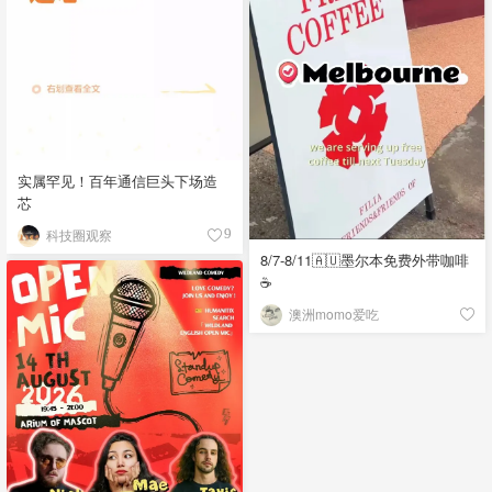
实属罕见！百年通信巨头下场造
芯
科技圈观察
9
8/7-8/11🇦🇺墨尔本免费外带咖啡
☕
澳洲momo爱吃