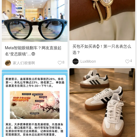
买包不如买表⌚️！第一只名表怎么
Meta智能眼镜翻车？网友直接起
选？
名“变态眼镜”…😨
LuxMoon
4
家人们谁懂啊
8