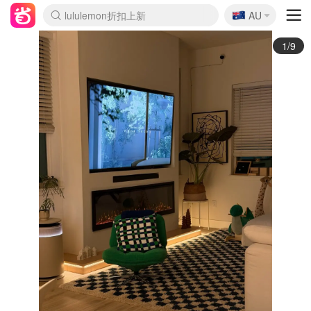
🇦🇺
Sasa美妆护肤3.5折
AU
lululemon折扣上新
SSENSE年中3折
FreshBeauty好价汇总
Cettire降价+叠9折
WWS Coles超市实拍
viagogo二手票捡漏
Myer超级周末1折
The Outnet奢牌1折起
David Jones 3折起
Flannels大牌1折
Perfumes Club护肤1折
AMIRO返校季6.2折
Amazon折扣汇总
eToro入金$200送$50
Amazon数码好物
ICONIC本周7.5折
ThedoubleF高奢地板价
Moose Knuckles 6折
丝芙兰5折起
EUFY官网3.7折起
Selenichast首饰2折
Trip机票酒店促销
YSL送5件彩妆礼
Amazon家居好物
Amazon美妆护肤
雅漾大喷$8
过敏原检测盒$33
伊索独家赠50ml沐浴露
科颜氏清仓3折
SEALIFE海洋馆门票6折
丝塔芙大白罐$16
订阅Newsletter送香薰
Cult Beauty 6.8折
Harrods圣诞日历2.3折
LN-CC奢牌私促3折
d'Alba空姐喷雾$16
EVE LOM套装逆天2折
Bernardelli独家4折
Adore Beauty 6折起
CT圣诞日历
Mytheresa奢品2.7折
Luxury Escapes 9折
Currentbody美容仪9折
MOON Garden Live
Roborock扫地机3.7折
Tingo Life水杯$24
Valentino官网5折
CR洗发护发6.3折
修丽可套装7.4折
Myer彩妆2件7折
GANNI官网4.5折
Stylevana韩妆4折
Tessabit高奢8.5折
OGX洗护4折
Amazon阿德莱德次日达
卡诗8.5折+赠礼
Philips Hue灯具8折
2/9