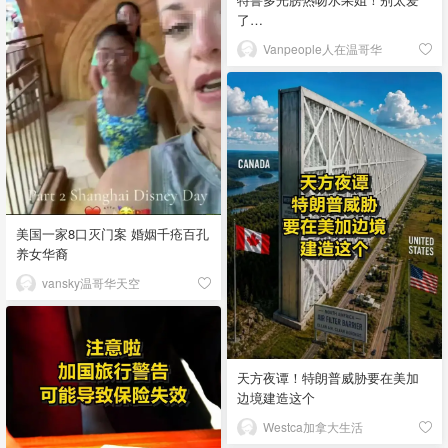
了…
Vanpeople人在温哥华
美国一家8口灭门案 婚姻千疮百孔
养女华裔
vansky温哥华天空
天方夜谭！特朗普威胁要在美加
边境建造这个
Westca加拿大生活