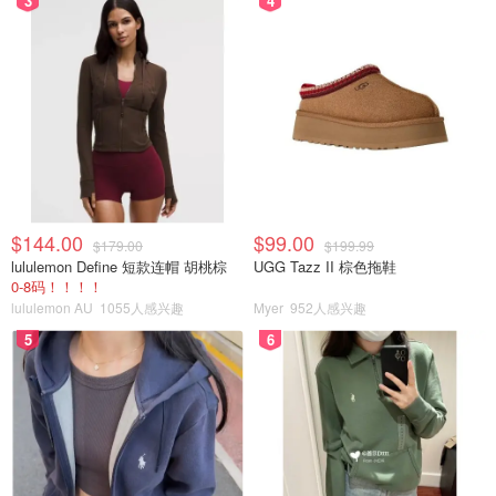
3
4
$144.00
$99.00
$179.00
$199.99
lululemon Define 短款连帽 胡桃棕
UGG Tazz II 棕色拖鞋
0-8码！！！！
lululemon AU
1055人感兴趣
Myer
952人感兴趣
5
6