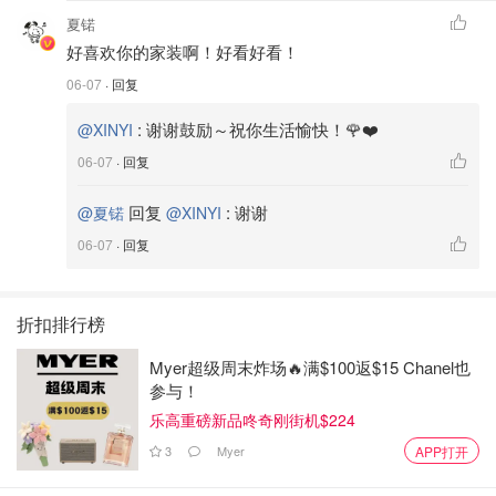
夏锘
好喜欢你的家装啊！好看好看！
06-07
· 回复
:
谢谢鼓励～祝你生活愉快！🌹❤️
@XINYI
06-07
· 回复
回复
:
谢谢
@夏锘
@XINYI
06-07
· 回复
折扣排行榜
Myer超级周末炸场🔥满$100返$15 Chanel也
参与！
乐高重磅新品咚奇刚街机$224
3
Myer
APP打开