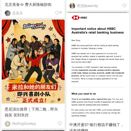
北京美食🥘 费大厨辣椒炒肉
邪流纨wendy
丢丢乐
9
悉尼演出推荐｜下周二晚，即兴
搞笑 笑到失控
RollingDonkey
中澳开麦37-银行都说不赚钱了，
还有啥赚钱