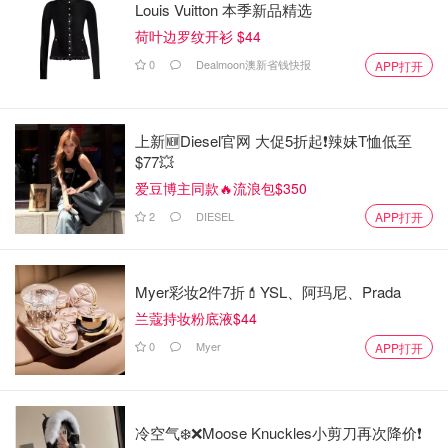
Louis Vuitton 本季新品精选
荷叶边罗纹开衫 $44
0
Dealmoon澳新省钱快报
APP打开
上新🆕Diesel官网 大促5折起❗️辣妹T恤低至
$77💥
爱豆博主同款🔥流浪包$350
2
DIESEL
APP打开
Myer彩妆2件7折💄YSL、阿玛尼、Prada
兰蔻持妆粉底液$44
0
Myer
APP打开
冷空气❄️❌️Moose Knuckles小剪刀再次降价❗️