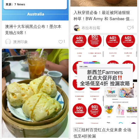
入秋穿搭必备！最近被阿迪狠狠
种草！BW Army 和 Sambae 值得
拥有！
澳洲十大车祸黑点公布！墨尔本
布拉布拉莓
6
竟独占9席！
澳洲印象
1
🇳🇿纽村百货红点大促来袭 全场
低至4折捡漏