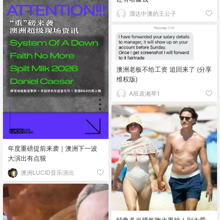
溜达中澳的王公子
澳洲老板不给工资 追回来了 (分享
维权版)
A班袁湘琴1
年度重磅提前来袭｜澳洲下一波
大演出有点狠
澳洲LUCID音乐演出
特鲁多光膀热吻水果姐！别太爱