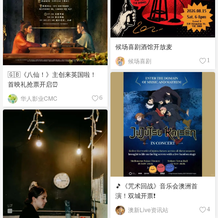
候场喜剧酒馆开放麦
候场喜剧
1
🇬🇧《八仙！》主创来英国啦！
首映礼抢票开启⏰
华人影业CMC
6
🎵《咒术回战》音乐会澳洲首
演！双城开票❗️
澳新Live资讯站
4