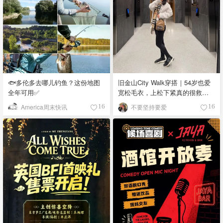
🐟多伦多去哪儿钓鱼？这份地图
旧金山City Walk穿搭｜54岁也爱
全年可用✅
宽松毛衣，上松下紧真的很救比
例
America周末快讯
不要坚持要爱
16
16