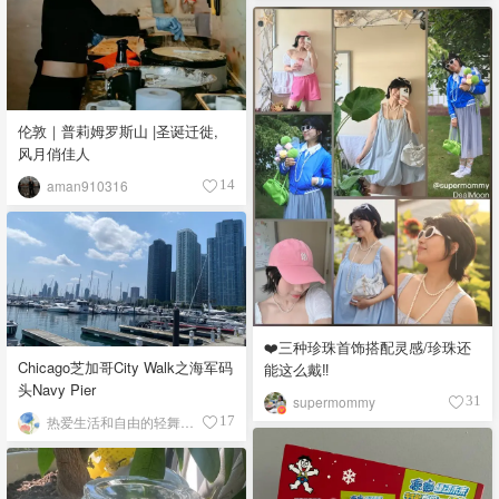
伦敦｜普莉姆罗斯山 |圣诞迁徙,
风月俏佳人
aman910316
14
❤️三种珍珠首饰搭配灵感/珍珠还
Chicago芝加哥City Walk之海军码
能这么戴‼️
头Navy Pier
supermommy
31
热爱生活和自由的轻舞飞扬
17