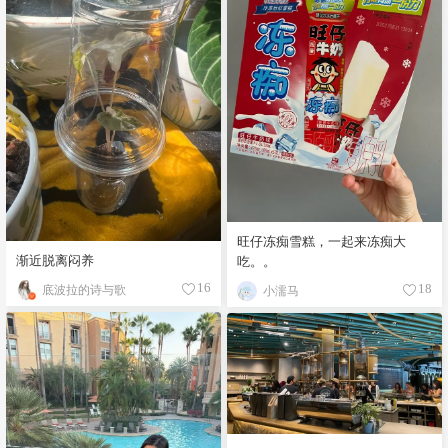
旺仔冻痴雪糕，一起来冻痴大
渐近脱离闷养
吃。。
底波拉的诗与歌
16
小濡马
18