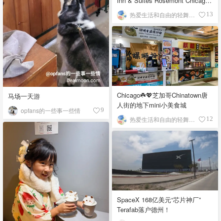
Inn & Suites Rosemont Chicago
O'Hare自助早餐
热爱生活和自由的轻舞飞扬
13
Chicago☘️💖芝加哥Chinatown唐
马场一天游
人街的地下mini小美食城
opfans的一些事一些情
9
热爱生活和自由的轻舞飞扬
12
SpaceX 168亿美元“芯片神厂”
Terafab落户德州！