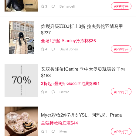
3
Bernardelli
APP打开
炸裂升级💥DJ折上3折 拉夫劳伦羽绒马甲
$237
全场1折起 Stanley拎拎杯$36
4
David Jones
APP打开
又双叒降价❗️Cettire 季中大促⏰珑骧饺子包
$183
3折起+叠9折 Gucci面包鞋$991
8
Cettire
APP打开
Myer彩妆2件7折💄YSL、阿玛尼、Prada
兰蔻持妆粉底液$44
1
Myer
APP打开