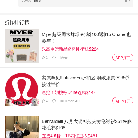
折扣排行榜
Myer超级周末炸场🔥满$100返$15 Chanel也
参与！
乐高重磅新品咚奇刚街机$224
3
Myer
APP打开
实属罕见‼️lululemon折扣区 羽绒服集体降💥
接近半价
速抢！胡桃棕Dfine连帽$144
4
lululemon AU
APP打开
Bernardelli 八月大促📢拉夫劳伦衬衫$51🐎麻
花毛衣$105
直接4.5折！TB四杠卫衣$481