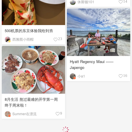
休斯顿101
14
500机票的东京体验我给到夯
西雅图小雨帽
23
Hyatt Regency Maui ——
Japengo
小a1
16
8月生活 熬过最难的开学第一周
终于周末啦！
Summer在漂流
9