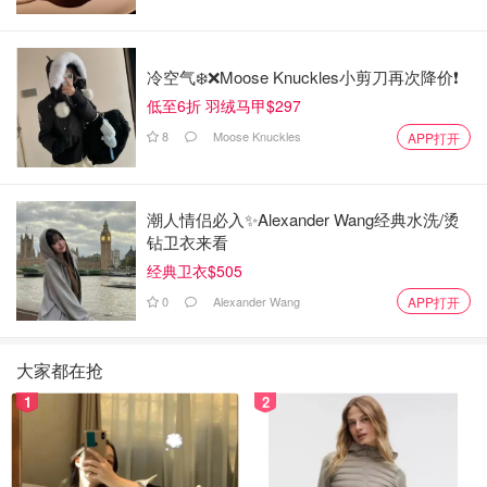
冷空气❄️❌️Moose Knuckles小剪刀再次降价❗️
低至6折 羽绒马甲$297
8
Moose Knuckles
APP打开
潮人情侣必入✨Alexander Wang经典水洗/烫
钻卫衣来看
经典卫衣$505
0
Alexander Wang
APP打开
大家都在抢
1
2