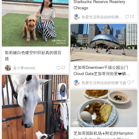
Starbucks Reserve Roastery
Chicago
热爱生活和自由的轻舞飞扬
12
歌莉娅白色镂空针织衫真的很百
搭
芝加哥Downtown千禧公园云门
金小希ssicaa
22
Cloud Gate芝加哥河街景❤️鳞次
栉比的高楼
热爱生活和自由的轻舞飞扬
7
芝加哥国际机场✈️附近的Hampton