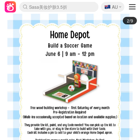
🇦🇺
Sasa美妆护肤3.5折
AU
lululemon折扣上新
SSENSE年中2.5折
FreshBeauty好价汇总
Cettire降价+叠9折
WWS Coles超市实拍
viagogo二手票捡漏
Myer超级周末
The Outnet奢牌1折起
David Jones 3折起
Flannels大牌1折
Perfumes Club护肤1折
AMIRO面罩$251
Amazon折扣汇总
eToro入金$200送$50
Amazon数码好物
ICONIC本周7.5折
ThedoubleF高奢地板价
Moose Knuckles 6折
丝芙兰5折起
EUFY摄像头$98
Selenichast首饰2折
Trip机票酒店促销
YSL送5件彩妆礼
Amazon家居好物
Amazon美妆护肤
雅漾大喷$8
过敏原检测盒$33
伊索独家赠50ml沐浴露
科颜氏高保湿面霜$29
SEALIFE海洋馆门票6折
丝塔芙大白罐$16
订阅Newsletter送香薰
Cult Beauty 6.8折
Harrods圣诞日历$525
LN-CC奢牌私促3折
d'Alba空姐喷雾$16
EVE LOM套装£56
Bernardelli独家4折
Adore Beauty 6折起
CT圣诞日历
Mytheresa奢品2.7折
Luxury Escapes 9折
Currentbody美容仪$881
MOON Garden Live
Roborock扫地机$649
Tingo Life水杯$24
Valentino官网5折
CR洗护套装$23
修丽可4件套$159
Myer彩妆2件7折
GANNI官网4.5折
Stylevana韩妆4折
Tessabit高奢8.5折
OGX洗发水$11
Amazon阿德莱德次日达
卡诗8.5折+赠礼
Philips Hue灯具8折
3/9