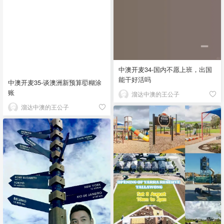
中澳开麦34-国内不愿上班，出国
能干好活吗
中澳开麦35-谈澳洲新预算🤯糊涂
账
溜达中澳的王公子
溜达中澳的王公子