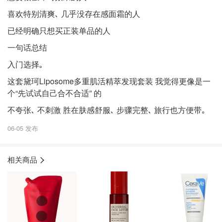
喜欢特别清爽､ ⼏乎没存在感⾯霜的⼈
已经明确只想买正装单品的⼈
⼀句话总结
⼊⻔选择｡
这套黛珂Liposome多重肌活精萃发现套装 我觉得更像是⼀
个“先试试⾃⼰合不合适” 的
不夸张､ 不刺激 胜在肤感舒服､ 步骤完整､ 旅⾏也⽅便带｡
06-05 发布
相关商品