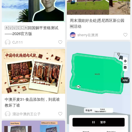
周末溜娃好去处|悉尼西区新公园
🆓活动
🇦🇺🇺🇸🇨🇦回国躺平资格测试
——2026官方版
sherry在澳洲
CJ111
中澳开麦31-食品添加剂，到底谁
教坏了谁
溜达中澳的王公子