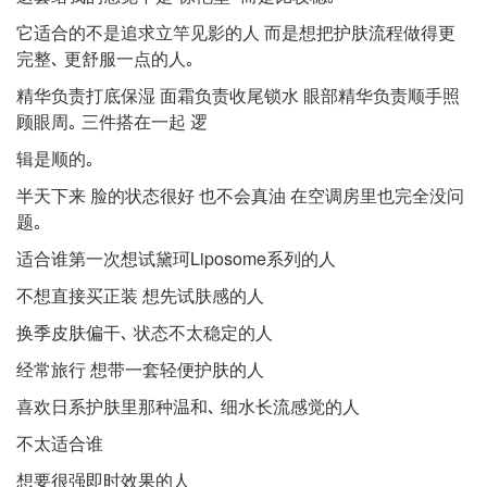
它适合的不是追求⽴竿⻅影的⼈ ⽽是想把护肤流程做得更
完整､ 更舒服⼀点的⼈｡
精华负责打底保湿 ⾯霜负责收尾锁⽔ 眼部精华负责顺⼿照
顾眼周｡ 三件搭在⼀起 逻
辑是顺的｡
半天下来 脸的状态很好 也不会真油 在空调房⾥也完全没问
题｡
适合谁第⼀次想试黛珂Liposome系列的⼈
不想直接买正装 想先试肤感的⼈
换季⽪肤偏⼲､ 状态不太稳定的⼈
经常旅⾏ 想带⼀套轻便护肤的⼈
喜欢⽇系护肤⾥那种温和､ 细⽔⻓流感觉的⼈
不太适合谁
想要很强即时效果的⼈