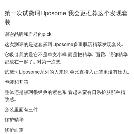
第⼀次试黛珂Liposome 我会更推荐这个发现套
装
谢谢品牌和君君的pick
这次测评的是这套黛珂Liposome多重肌活精萃发现套装｡
它吸引我的是它不是单⽀⼩样 ⽽是把精华､ ⾯霜､ 眼部精华
都放在⼀起了｡ 对第⼀次想
试黛珂Liposome系列的⼈来说 会⽐直接⼊正装更没有压⼒｡
包装和开箱
整体还是黛珂很经典的紫⾊系 看起来蛮有⽇系护肤那种精
致感｡
套装⾥⾯有三件
修护精华
修护⾯霜