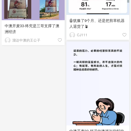
🤖犹豫了9个月、还是把剪草机器
中澳开麦33-终究是三哥支撑了澳
人退货了🪴
洲经济
CJ111
溜达中澳的王公子
中澳开麦32-舒适的澳洲与抑郁的