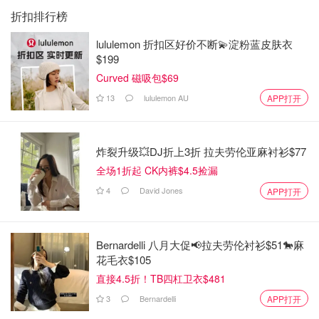
折扣排行榜
lululemon 折扣区好价不断💫淀粉蓝皮肤衣
$199
Curved 磁吸包$69
13
lululemon AU
APP打开
炸裂升级💥DJ折上3折 拉夫劳伦亚麻衬衫$77
全场1折起 CK内裤$4.5捡漏
4
David Jones
APP打开
Bernardelli 八月大促📢拉夫劳伦衬衫$51🐎麻
花毛衣$105
直接4.5折！TB四杠卫衣$481
3
Bernardelli
APP打开