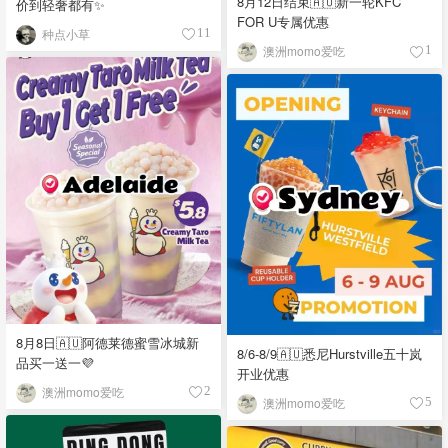
8月12日结束🇦🇺新一轮KFC
价到轻奢都有✨
FOR U专属优惠
种点小草
11
澳洲momo爱吃
1
8月8日🇦🇺阿德莱德蜜雪冰城新
8/6-8/9🇦🇺悉尼Hurstville五十岚
品买一送一💜
开业优惠
澳洲momo爱吃
2
澳洲momo爱吃
5