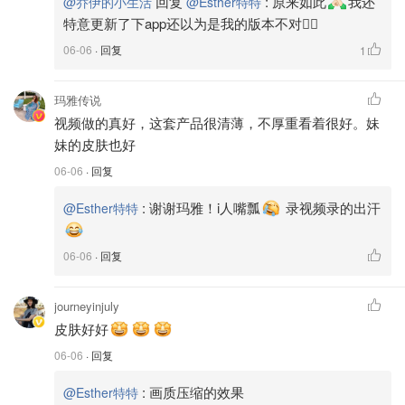
回复
:
原来如此
我还
@乔伊的小生活
@Esther特特
特意更新了下app还以为是我的版本不对😮‍💨
06-06
· 回复
1
玛雅传说
视频做的真好，这套产品很清薄，不厚重看着很好。妹
妹的皮肤也好
06-06
· 回复
:
谢谢玛雅！i人嘴瓢
录视频录的出汗
@Esther特特
06-06
· 回复
journeyinjuly
皮肤好好
06-06
· 回复
:
画质压缩的效果
@Esther特特