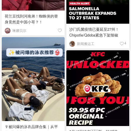
荷兰豆找到河南弟！蜘蛛侠的替
身竟然是中国小哥？！
沙门氏菌疫情已蔓延至27州！
琳娜贝尔
Chipotle/Qdoba紧急下架辣椒
新闻搬运工
4
👙被问爆的泳衣品牌合集｜从平