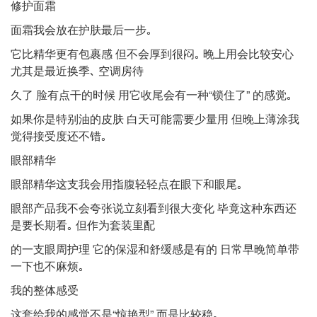
修护⾯霜
⾯霜我会放在护肤最后⼀步｡
它⽐精华更有包裹感 但不会厚到很闷｡ 晚上⽤会⽐较安⼼
尤其是最近换季､ 空调房待
久了 脸有点⼲的时候 ⽤它收尾会有⼀种“锁住了” 的感觉｡
如果你是特别油的⽪肤 ⽩天可能需要少量⽤ 但晚上薄涂我
觉得接受度还不错｡
眼部精华
眼部精华这⽀我会⽤指腹轻轻点在眼下和眼尾｡
眼部产品我不会夸张说⽴刻看到很⼤变化 毕竟这种东⻄还
是要⻓期看｡ 但作为套装⾥配
的⼀⽀眼周护理 它的保湿和舒缓感是有的 ⽇常早晚简单带
⼀下也不麻烦｡
我的整体感受
这套给我的感觉不是“惊艳型” ⽽是⽐较稳｡