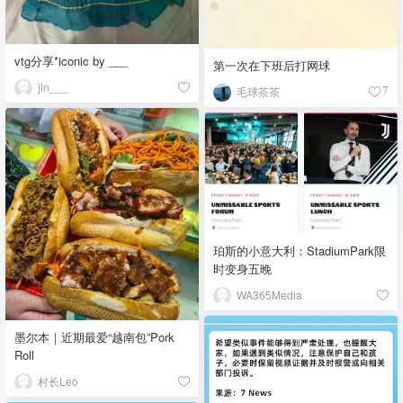
vtg分享*iconic by ___
第一次在下班后打网球
jin___
毛球茶茶
7
珀斯的小意大利：StadiumPark限
时变身五晚
WA365Media
墨尔本｜近期最爱“越南包”Pork
Roll
村长Leo