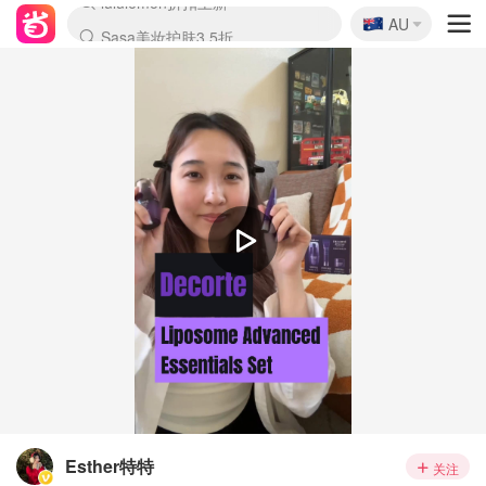
🇦🇺
Sasa美妆护肤3.5折
AU
lululemon折扣上新
SSENSE年中3折
FreshBeauty好价汇总
Cettire降价+叠9折
Farfetch折上8折
WWS Coles超市实拍
viagogo二手票捡漏
Myer清仓1折起
The Outnet奢牌1折起
David Jones 3折起
Flannels大牌1折
Perfumes Club护肤1折
AMIRO返校季6.2折
Oweek抽奖送Airpods
Amazon折扣汇总
eToro入金$200送$50
Amazon数码好物
ICONIC本周7.5折
ThedoubleF高奢地板价
Moose Knuckles 6折
丝芙兰5折起
EUFY官网3.7折起
Selenichast首饰2折
Trip机票酒店促销
YSL送5件彩妆礼
Amazon家居好物
BIGBANG巡演开票
David Jones时尚3折
Amazon美妆护肤
雅漾大喷$8
过敏原检测盒$33
伊索独家赠50ml沐浴露
科颜氏清仓3折
SEALIFE海洋馆门票6折
丝塔芙大白罐$16
订阅Newsletter送香薰
Cult Beauty 6.8折
Harrods圣诞日历2.3折
LN-CC奢牌私促3折
d'Alba空姐喷雾$16
EVE LOM套装逆天2折
Bernardelli独家4折
Adore Beauty 6折起
CT圣诞日历
Mytheresa奢品2.7折
Luxury Escapes 9折
Currentbody美容仪9折
卡诗9折+赠4件礼
MOON Garden Live
ALLSAINTS美衣3折
Roborock扫地机3.7折
Tingo Life水杯$24
Valentino官网5折
CR洗发护发6.3折
Esther特特
关注