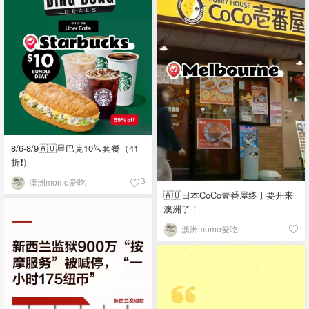
8/6-8/9🇦🇺星巴克10🔪套餐（41
折❗）
澳洲momo爱吃
3
🇦🇺日本CoCo壹番屋终于要开来
澳洲了！
澳洲momo爱吃