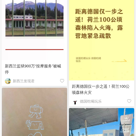
新西兰监狱900万“按摩服务”被喊
停
新西兰发现君
距离德国仅一步之遥！荷兰100公
顷森林火灾
德国吃喝玩乐