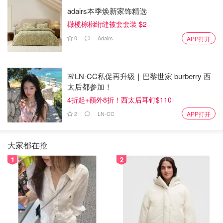
adairs本季焕新家饰精选
橄榄棕榈绗缝被套套装 $2
0
Adairs
APP打开
🚨LN-CC私促再升级｜巴黎世家 burberry 西
太后都参加！
4折起+额外8折！西太后耳钉$110
2
LN-CC
APP打开
大家都在抢
1
2