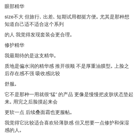
眼部精华
size不⼤ 但旅⾏､ 出差､ 短期试⽤都挺⽅便｡ 尤其是那种想
知道⾃⼰适不适合这个系列
的⼈ 我觉得发现套装会更合理｡
修护精华
我最期待的是这⽀精华｡
质地是偏⽔润的精华感 推开很顺 不是厚重油膜型｡ 上脸之
后存在感不强 吸收感⽐较
舒服｡
它不是那种⼀⽤就很“猛” 的产品 更像是慢慢把⽪肤状态垫起
来｡ ⽤完之后脸摸起来会
更软⼀点 后续叠⾯霜也更服帖｡
我觉得它⽐较适合喜欢轻薄肤感 但⼜想要⼀点修护和保湿
感的⼈｡