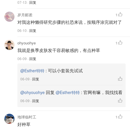
07-13
· 回复
岁月邮差
1
对我这种懒得研究步骤的社恐来说，按顺序涂完就对了
06-10
· 回复
ohyouohye
1
我就是换季皮肤发干容易敏感的，有点种草
06-09
· 回复
:
可以小套装先试试
@Esther特特
06-09
· 回复
回复
:
官网有嘛，我找找看
@ohyouohye
@Esther特特
06-09
· 回复
地球临时工
1
好种草