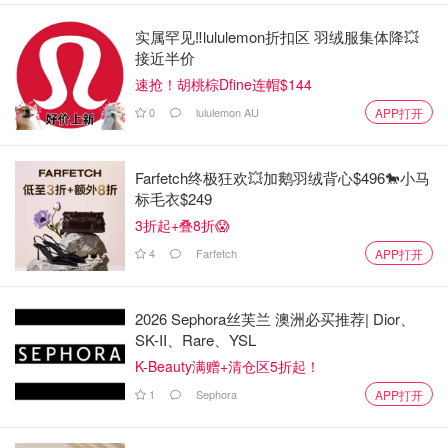
实属罕见‼️lululemon折扣区 羽绒服集体降💥
接近半价
速抢！胡桃棕Dfine连帽$144
0
lululemon AU
APP打开
Farfetch终极狂欢💥加鹅羽绒背心$496🐎小马
标毛衣$249
3折起+叠8折😱
4
Farfetch
APP打开
2026 Sephora丝芙兰 澳洲必买推荐| Dior、
SK-II、Rare、YSL
K-Beauty满赠+清仓区5折起！
1
Sephora
APP打开