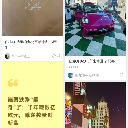
在小红书纽约办公室给小红书庆
生！
suewang__
13
长城ORA5电车来澳洲了只要
33990
墨尔本生活指南