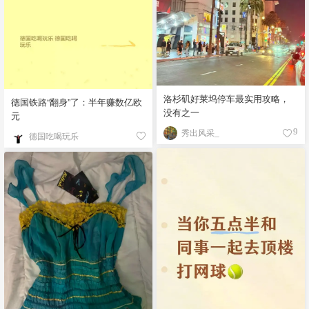
洛杉矶好莱坞停车最实用攻略，
德国铁路“翻身”了：半年赚数亿欧
没有之一
元
秀出风采_
9
德国吃喝玩乐