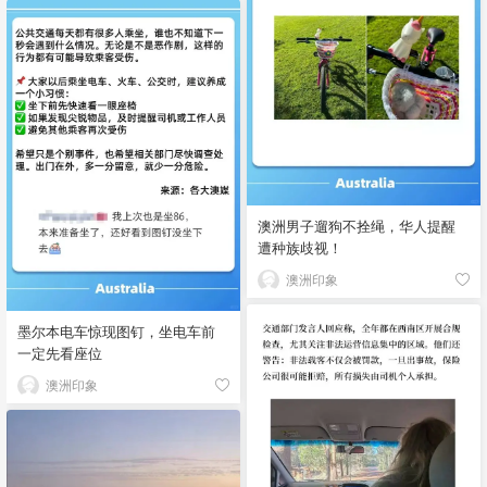
澳洲男子遛狗不拴绳，华人提醒
遭种族歧视！
澳洲印象
墨尔本电车惊现图钉，坐电车前
一定先看座位
澳洲印象